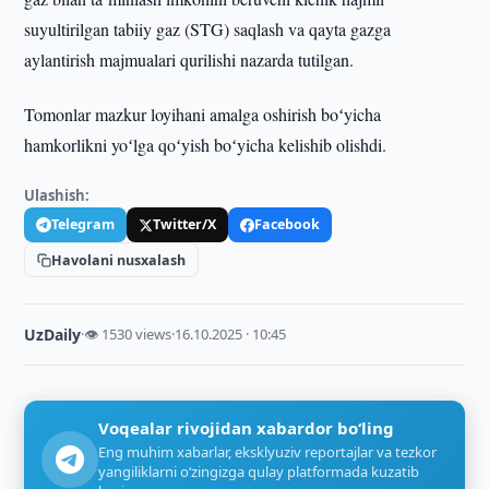
suyultirilgan tabiiy gaz (STG) saqlash va qayta gazga
aylantirish majmualari qurilishi nazarda tutilgan.
Tomonlar mazkur loyihani amalga oshirish boʻyicha
hamkorlikni yoʻlga qoʻyish boʻyicha kelishib olishdi.
Ulashish:
Telegram
Twitter/X
Facebook
Havolani nusxalash
UzDaily
·
👁 1530 views
·
16.10.2025 · 10:45
Voqealar rivojidan xabardor bo‘ling
Eng muhim xabarlar, eksklyuziv reportajlar va tezkor
yangiliklarni o‘zingizga qulay platformada kuzatib