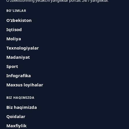
O'zbekistonning yetakchi yangiliklar portali. 24/7 yangiliklar.
BO'LIMLAR
O‘zbekiston
Iqtisod
Moliya
Texnologiyalar
Madaniyat
Sport
Infografika
Maxsus loyihalar
BIZ HAQIMIZDA
Biz haqimizda
Qoidalar
Maxfiylik