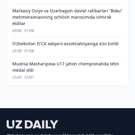
Markaziy Osiyo va Ozarbayjon davlat rahbarlari “Boku”
mehmonxonasining ochilish marosimida ishtirok
etdilar
00:00 · 01/08
O‘zbekiston ICCA xalqaro assotsiatsiyasiga aʼzo bo‘ldi
20:38 · 01/08
Muxlisa Masharipova U17 jahon chempionatida oltin
medal oldi
23:45 · 31/07