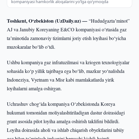
kompaniyasi hamkorlik aloqalarini yoʻlga qoʻymoqda
Toshkent, O‘zbekiston (UzDaily.uz) —
“Hududgaztaʼminot”
AJ va Janubiy Koreyaning E&CO kompaniyasi oʻrtasida gaz
taʼminotida zamonaviy tizimlarni joriy etish loyihasi boʻyicha
muzokaralar boʻlib oʻtdi.
Ushbu kompaniya gaz infratuzilmasi va kriogen texnologiyalar
sohasida koʻp yillik tajribaga ega boʻlib, mazkur yoʻnalishda
Indoneziya, Vyetnam va Misr kabi mamlakatlarda yirik
loyihalarni amalga oshirgan.
Uchrashuv chogʻida kompaniya Oʻzbekistonda Koreya
hukumati tomonidan moliyalashtiriladigan dastur doirasidagi
grant asosida pilot loyiha amalga oshirish taklifini bildirdi.
Loyiha doirasida aholi va ishlab chiqarish obyektlarini tabiiy
gaz bilan taʼminlash imkonini beruvchi kichik hajmli