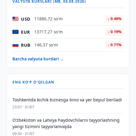
VALYUTA KURSLARI (MB, 06.08.2026)
USD
11886,72 so'm
↓ 0.46%
EUR
13717,27 so'm
↓ 0.19%
RUB
146,37 so'm
↓ 0.71%
Barcha valyuta kurslari →
ENG KO'P O'QILGAN
Toshkentda kichik biznesga bino va yer bepul beriladi
23:07 · 31/07
Oʻzbekiston va Latviya haydovchilarni tayyorlashning
yangi tizimini tayyorlamoqda
09:30 · 31/07