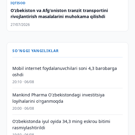
IQTISOD
Oʻzbekiston va Afgʻoniston tranzit transportini
rivojlantirish masalalarini muhokama qilishdi
27/07/2026
SO'NGGI YANGILIKLAR
Mobil internet foydalanuvchilari soni 4,3 barobarga
oshdi
20:10 · 06/08
Mankind Pharma O'zbekistondagi investitsiya
loyihalarini o'rganmoqda
20:00 · 06/08
O‘zbekistonda iyul oyida 34,3 ming eskrou bitimi
rasmiylashtirildi
19:50 · 06/08