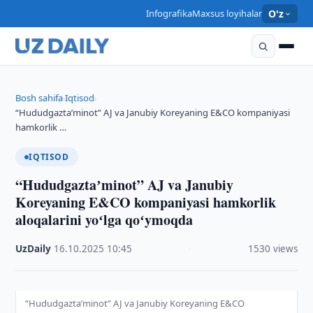
Infografika
Maxsus loyihalar
O'z
Bosh sahifa
Iqtisod
›
›
“Hududgaztaʼminot” AJ va Janubiy Koreyaning E&CO kompaniyasi
hamkorlik …
IQTISOD
“Hududgaztaʼminot” AJ va Janubiy
Koreyaning E&CO kompaniyasi hamkorlik
aloqalarini yoʻlga qoʻymoqda
UzDaily
·
16.10.2025
·
10:45
·
1530 views
“Hududgaztaʼminot” AJ va Janubiy Koreyaning E&CO