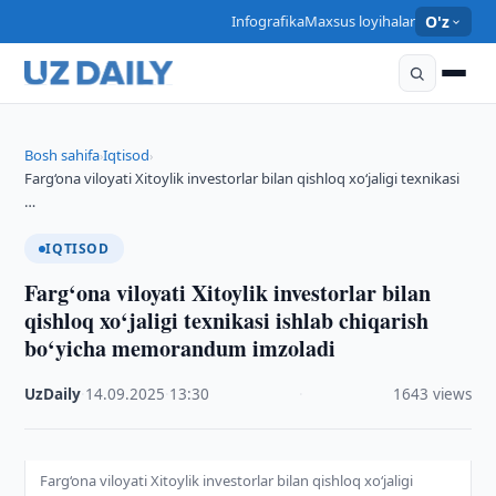
Infografika
Maxsus loyihalar
O'z
Bosh sahifa
Iqtisod
›
›
Farg‘ona viloyati Xitoylik investorlar bilan qishloq xo‘jaligi texnikasi
…
IQTISOD
Farg‘ona viloyati Xitoylik investorlar bilan
qishloq xo‘jaligi texnikasi ishlab chiqarish
bo‘yicha memorandum imzoladi
UzDaily
·
14.09.2025
·
13:30
·
1643 views
Farg‘ona viloyati Xitoylik investorlar bilan qishloq xo‘jaligi