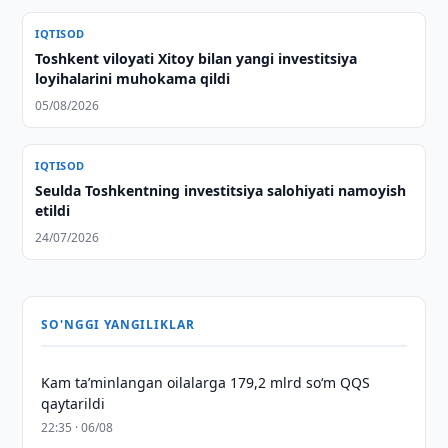
IQTISOD
Toshkent viloyati Xitoy bilan yangi investitsiya
loyihalarini muhokama qildi
05/08/2026
IQTISOD
Seulda Toshkentning investitsiya salohiyati namoyish
etildi
24/07/2026
SO'NGGI YANGILIKLAR
Kam taʼminlangan oilalarga 179,2 mlrd so‘m QQS
qaytarildi
22:35 · 06/08