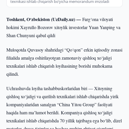
texnikasi ishlab chiqarish bo‘yicha memorandum imzoladi
Toshkent, O‘zbekiston (UzDaily.uz) —
Farg‘ona viloyati
hokimi Xayrullo Bozorov xitoylik investorlar Yuan Yanping va
Shan Chunyuni qabul qildi
Muloqotda Quvasoy shahridagi “Qo‘qon” erkin iqtisodiy zonasi
filialida amalga oshirilayotgan zamonaviy qishloq xo‘jaligi
texnikalari ishlab chiqarish loyihasining borishi muhokama
qilindi.
Uchrashuvda loyiha tashabbuskorlaridan biri — Xitoyning
qishloq xo‘jaligi va qurilish texnikalari ishlab chiqarishda yirik
kompaniyalaridan sanalgan “China Yitou Group” faoliyati
haqida ham maʼlumot berildi. Kompaniya qishloq xo‘jaligi
texnikalari ishlab chiqarishda 70 yillik tajribaga ega bo‘lib, dizel
motorlar, drayv tizimlar va boshqa muhim ehtiyot qismlarni