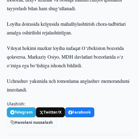
tayyorlash bilan ham shug‘ullanadi.
Loyiha doirasida kelgusida mahalliylashtirish chora-tadbirlari
amalga oshirilishi rejalashtirilgan.
Viloyat hokimi mazkur loyiha nafaqat O‘zbekiston bozorida
qolaversa, Markaziy Osiyo, MDH davlatlari bozorlarida o‘z
o‘rniga ega bo‘lishiga ishonch bildirdi.
Uchrashuv yakunida uch tomonlama anglashuv memorandumi
imzolandi.
Ulashish:
Telegram
Twitter/X
Facebook
Havolani nusxalash