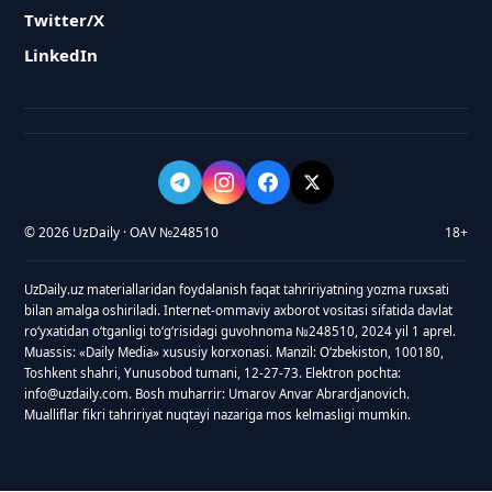
Twitter/X
LinkedIn
© 2026 UzDaily · OAV №248510
18+
UzDaily.uz materiallaridan foydalanish faqat tahririyatning yozma ruxsati
bilan amalga oshiriladi. Internet-ommaviy axborot vositasi sifatida davlat
roʻyxatidan oʻtganligi toʻgʻrisidagi guvohnoma №248510, 2024 yil 1 aprel.
Muassis: «Daily Media» xususiy korxonasi. Manzil: Oʻzbekiston, 100180,
Toshkent shahri, Yunusobod tumani, 12-27-73. Elektron pochta:
info@uzdaily.com. Bosh muharrir: Umarov Anvar Abrardjanovich.
Mualliflar fikri tahririyat nuqtayi nazariga mos kelmasligi mumkin.