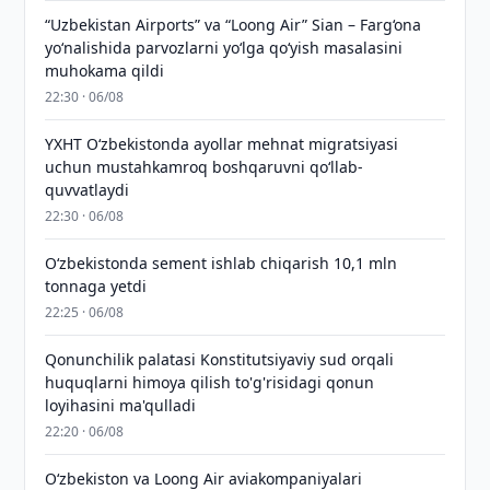
“Uzbekistan Airports” va “Loong Air” Sian – Farg‘ona
yo‘nalishida parvozlarni yo‘lga qo‘yish masalasini
muhokama qildi
22:30 · 06/08
YXHT O‘zbekistonda ayollar mehnat migratsiyasi
uchun mustahkamroq boshqaruvni qo‘llab-
quvvatlaydi
22:30 · 06/08
O‘zbekistonda sement ishlab chiqarish 10,1 mln
tonnaga yetdi
22:25 · 06/08
Qonunchilik palatasi Konstitutsiyaviy sud orqali
huquqlarni himoya qilish to'g'risidagi qonun
loyihasini ma'qulladi
22:20 · 06/08
Oʻzbekiston va Loong Air aviakompaniyalari