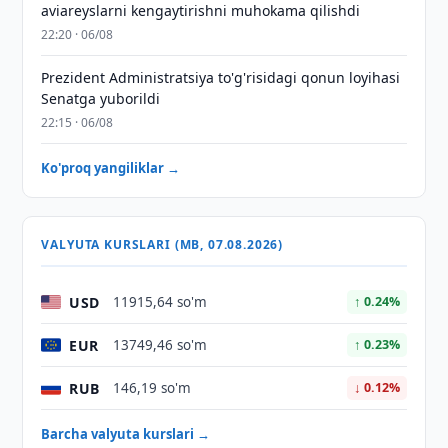
aviareyslarni kengaytirishni muhokama qilishdi
22:20 · 06/08
Prezident Administratsiya to'g'risidagi qonun loyihasi
Senatga yuborildi
22:15 · 06/08
Ko'proq yangiliklar →
VALYUTA KURSLARI (MB, 07.08.2026)
USD
11915,64 so'm
↑ 0.24%
EUR
13749,46 so'm
↑ 0.23%
RUB
146,19 so'm
↓ 0.12%
Barcha valyuta kurslari →