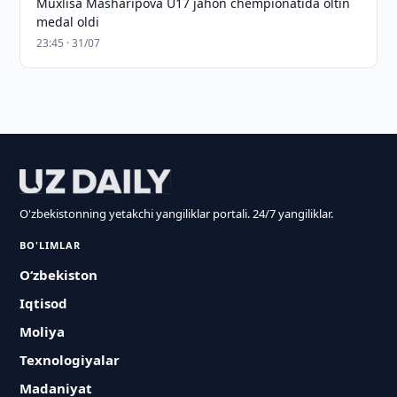
Muxlisa Masharipova U17 jahon chempionatida oltin
medal oldi
23:45 · 31/07
O'zbekistonning yetakchi yangiliklar portali. 24/7 yangiliklar.
BO'LIMLAR
O‘zbekiston
Iqtisod
Moliya
Texnologiyalar
Madaniyat