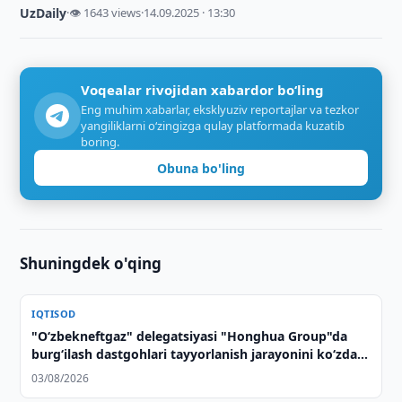
UzDaily
·
👁 1643 views
·
14.09.2025 · 13:30
Voqealar rivojidan xabardor bo‘ling
Eng muhim xabarlar, eksklyuziv reportajlar va tezkor
yangiliklarni o‘zingizga qulay platformada kuzatib
boring.
Obuna bo'ling
Shuningdek o'qing
IQTISOD
"O‘zbekneftgaz" delegatsiyasi "Honghua Group"da
burg‘ilash dastgohlari tayyorlanish jarayonini ko‘zdan
kechirdi
03/08/2026