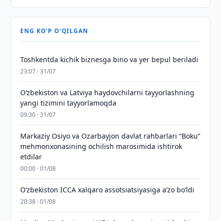
ENG KO'P O'QILGAN
Toshkentda kichik biznesga bino va yer bepul beriladi
23:07 · 31/07
Oʻzbekiston va Latviya haydovchilarni tayyorlashning
yangi tizimini tayyorlamoqda
09:30 · 31/07
Markaziy Osiyo va Ozarbayjon davlat rahbarlari “Boku”
mehmonxonasining ochilish marosimida ishtirok
etdilar
00:00 · 01/08
O‘zbekiston ICCA xalqaro assotsiatsiyasiga aʼzo bo‘ldi
20:38 · 01/08