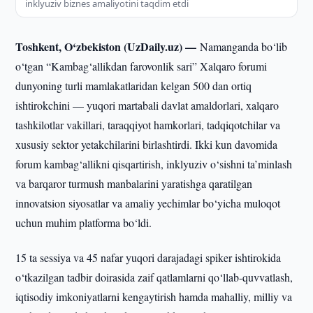
inklyuziv biznes amaliyotini taqdim etdi
Toshkent, O‘zbekiston (UzDaily.uz) —
Namanganda bo‘lib
o‘tgan “Kambag‘allikdan farovonlik sari” Xalqaro forumi
dunyoning turli mamlakatlaridan kelgan 500 dan ortiq
ishtirokchini — yuqori martabali davlat amaldorlari, xalqaro
tashkilotlar vakillari, taraqqiyot hamkorlari, tadqiqotchilar va
xususiy sektor yetakchilarini birlashtirdi. Ikki kun davomida
forum kambag‘allikni qisqartirish, inklyuziv o‘sishni ta’minlash
va barqaror turmush manbalarini yaratishga qaratilgan
innovatsion siyosatlar va amaliy yechimlar bo‘yicha muloqot
uchun muhim platforma bo‘ldi.
15 ta sessiya va 45 nafar yuqori darajadagi spiker ishtirokida
o‘tkazilgan tadbir doirasida zaif qatlamlarni qo‘llab-quvvatlash,
iqtisodiy imkoniyatlarni kengaytirish hamda mahalliy, milliy va