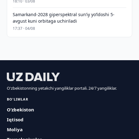
18:10 · 03/08
Samarkand-2028 giperspektral sun’iy yo‘ldoshi 5-
avgust kuni orbitaga uchiriladi
17:37 · 04/08
O'zbekistonning yetakchi yangiliklar portali. 24/7 yangiliklar.
BO'LIMLAR
O‘zbekiston
Iqtisod
Moliya