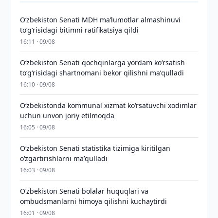
Oʻzbekiston Senati MDH maʼlumotlar almashinuvi
toʻgʻrisidagi bitimni ratifikatsiya qildi
16:11 · 09/08
Oʻzbekiston Senati qochqinlarga yordam koʻrsatish
toʻgʻrisidagi shartnomani bekor qilishni maʼqulladi
16:10 · 09/08
Oʻzbekistonda kommunal xizmat koʻrsatuvchi xodimlar
uchun unvon joriy etilmoqda
16:05 · 09/08
Oʻzbekiston Senati statistika tizimiga kiritilgan
oʻzgartirishlarni maʼqulladi
16:03 · 09/08
Oʻzbekiston Senati bolalar huquqlari va
ombudsmanlarni himoya qilishni kuchaytirdi
16:01 · 09/08