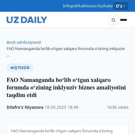
Infografika
Maxsus loyihalar
O'z
Bosh sahifa
Iqtisod
›
›
FAO Namanganda bo‘lib o‘tgan xalqaro forumda o‘zining inklyuziv
…
IQTISOD
FAO Namanganda bo‘lib o‘tgan xalqaro
forumda o‘zining inklyuziv biznes amaliyotini
taqdim etdi
Dilafro'z Niyazova
·
18.09.2025
·
18:49
·
1638 views
FAO Namanganda bo‘lib o‘tgan xalqaro forumda o‘zining