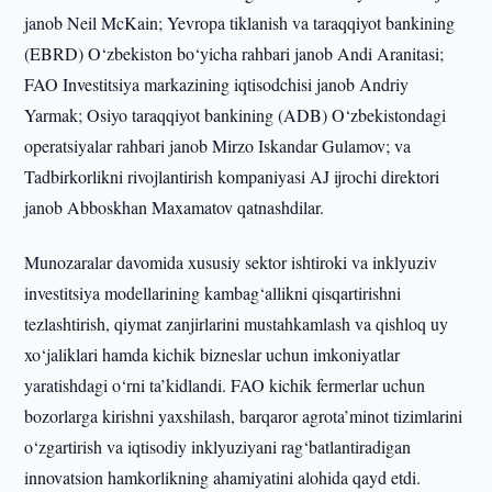
janob Neil McKain; Yevropa tiklanish va taraqqiyot bankining
(EBRD) O‘zbekiston bo‘yicha rahbari janob Andi Aranitasi;
FAO Investitsiya markazining iqtisodchisi janob Andriy
Yarmak; Osiyo taraqqiyot bankining (ADB) O‘zbekistondagi
operatsiyalar rahbari janob Mirzo Iskandar Gulamov; va
Tadbirkorlikni rivojlantirish kompaniyasi AJ ijrochi direktori
janob Abboskhan Maxamatov qatnashdilar.
Munozaralar davomida xususiy sektor ishtiroki va inklyuziv
investitsiya modellarining kambag‘allikni qisqartirishni
tezlashtirish, qiymat zanjirlarini mustahkamlash va qishloq uy
xo‘jaliklari hamda kichik bizneslar uchun imkoniyatlar
yaratishdagi o‘rni ta’kidlandi. FAO kichik fermerlar uchun
bozorlarga kirishni yaxshilash, barqaror agrota’minot tizimlarini
o‘zgartirish va iqtisodiy inklyuziyani rag‘batlantiradigan
innovatsion hamkorlikning ahamiyatini alohida qayd etdi.