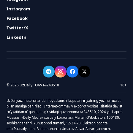
Instagram
Facebook
Twitter/X
LinkedIn
© 2026 UzDaily · OAV №248510
18+
UzDaily.uz materiallaridan foydalanish faqat tahririyatning yozma ruxsati
bilan amalga oshiriladi. Internet-ommaviy axborot vositasi sifatida davlat
roʻyxatidan oʻtganligi toʻgʻrisidagi guvohnoma №248510, 2024 yil 1 aprel.
Muassis: «Daily Media» xususiy korxonasi. Manzil: Oʻzbekiston, 100180,
Toshkent shahri, Yunusobod tumani, 12-27-73. Elektron pochta:
info@uzdaily.com. Bosh muharrir: Umarov Anvar Abrardjanovich.