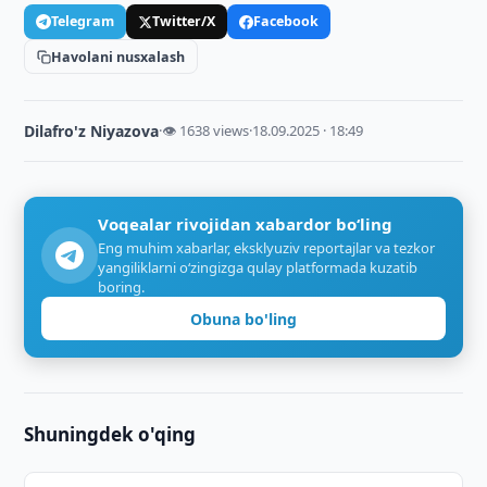
Telegram
Twitter/X
Facebook
Havolani nusxalash
Dilafro'z Niyazova
·
👁 1638 views
·
18.09.2025 · 18:49
Voqealar rivojidan xabardor bo‘ling
Eng muhim xabarlar, eksklyuziv reportajlar va tezkor
yangiliklarni o‘zingizga qulay platformada kuzatib
boring.
Obuna bo'ling
Shuningdek o'qing