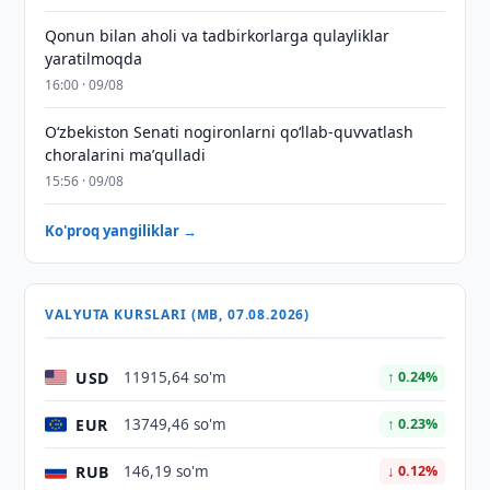
Qonun bilan aholi va tadbirkorlarga qulayliklar
yaratilmoqda
16:00 · 09/08
Oʻzbekiston Senati nogironlarni qoʻllab-quvvatlash
choralarini maʼqulladi
15:56 · 09/08
Ko'proq yangiliklar →
VALYUTA KURSLARI (MB, 07.08.2026)
USD
11915,64 so'm
↑ 0.24%
EUR
13749,46 so'm
↑ 0.23%
RUB
146,19 so'm
↓ 0.12%