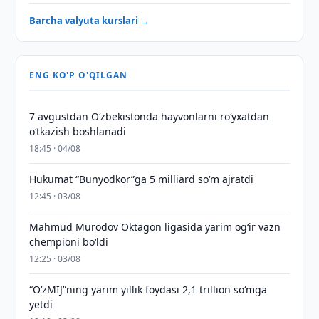
Barcha valyuta kurslari →
ENG KO'P O'QILGAN
7 avgustdan O‘zbekistonda hayvonlarni ro‘yxatdan
o‘tkazish boshlanadi
18:45 · 04/08
Hukumat “Bunyodkor”ga 5 milliard so‘m ajratdi
12:45 · 03/08
Mahmud Murodov Oktagon ligasida yarim og‘ir vazn
chempioni bo‘ldi
12:25 · 03/08
“O‘zMIJ”ning yarim yillik foydasi 2,1 trillion so‘mga
yetdi