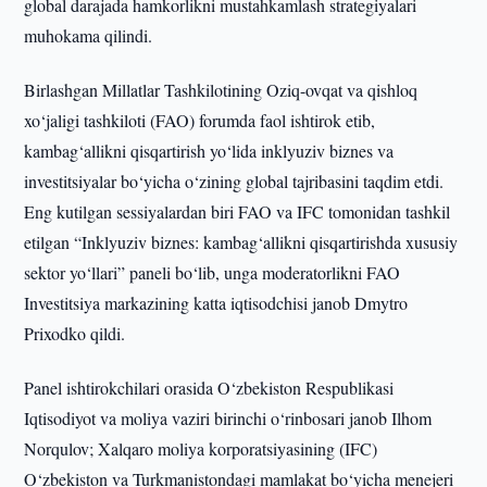
global darajada hamkorlikni mustahkamlash strategiyalari
muhokama qilindi.
Birlashgan Millatlar Tashkilotining Oziq-ovqat va qishloq
xo‘jaligi tashkiloti (FAO) forumda faol ishtirok etib,
kambag‘allikni qisqartirish yo‘lida inklyuziv biznes va
investitsiyalar bo‘yicha o‘zining global tajribasini taqdim etdi.
Eng kutilgan sessiyalardan biri FAO va IFC tomonidan tashkil
etilgan “Inklyuziv biznes: kambag‘allikni qisqartirishda xususiy
sektor yo‘llari” paneli bo‘lib, unga moderatorlikni FAO
Investitsiya markazining katta iqtisodchisi janob Dmytro
Prixodko qildi.
Panel ishtirokchilari orasida O‘zbekiston Respublikasi
Iqtisodiyot va moliya vaziri birinchi o‘rinbosari janob Ilhom
Norqulov; Xalqaro moliya korporatsiyasining (IFC)
O‘zbekiston va Turkmanistondagi mamlakat bo‘yicha menejeri