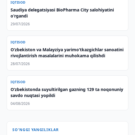
IQTISOD
Saudiya delegatsiyasi BioPharma City salohiyatini
o‘rgandi
29/07/2026
IQTISOD
Oʻzbekiston va Malayziya yarimoʻtkazgichlar sanoatini
rivojlantirish masalalarini muhokama qilishdi
28/07/2026
IQTISOD
O‘zbekistonda suyultirilgan gazning 129 ta noqonuniy
savdo nuqtasi yopildi
04/08/2026
SO'NGGI YANGILIKLAR