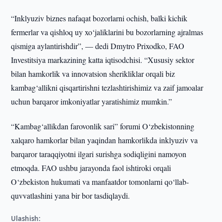
“Inklyuziv biznes nafaqat bozorlarni ochish, balki kichik
fermerlar va qishloq uy xo‘jaliklarini bu bozorlarning ajralmas
qismiga aylantirishdir”, — dedi Dmytro Prixodko, FAO
Investitsiya markazining katta iqtisodchisi. “Xususiy sektor
bilan hamkorlik va innovatsion sherikliklar orqali biz
kambag‘allikni qisqartirishni tezlashtirishimiz va zaif jamoalar
uchun barqaror imkoniyatlar yaratishimiz mumkin.”
“Kambag‘allikdan farovonlik sari” forumi O‘zbekistonning
xalqaro hamkorlar bilan yaqindan hamkorlikda inklyuziv va
barqaror taraqqiyotni ilgari surishga sodiqligini namoyon
etmoqda. FAO ushbu jarayonda faol ishtiroki orqali
O‘zbekiston hukumati va manfaatdor tomonlarni qo‘llab-
quvvatlashini yana bir bor tasdiqlaydi.
Ulashish: