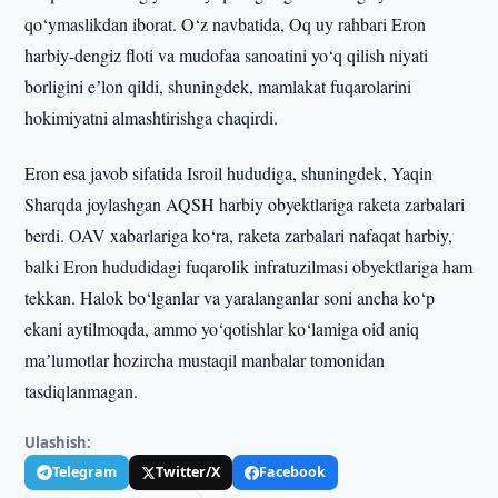
qo‘ymaslikdan iborat. O‘z navbatida, Oq uy rahbari Eron
harbiy-dengiz floti va mudofaa sanoatini yo‘q qilish niyati
borligini eʼlon qildi, shuningdek, mamlakat fuqarolarini
hokimiyatni almashtirishga chaqirdi.
Eron esa javob sifatida Isroil hududiga, shuningdek, Yaqin
Sharqda joylashgan AQSH harbiy obyektlariga raketa zarbalari
berdi. OAV xabarlariga ko‘ra, raketa zarbalari nafaqat harbiy,
balki Eron hududidagi fuqarolik infratuzilmasi obyektlariga ham
tekkan. Halok bo‘lganlar va yaralanganlar soni ancha ko‘p
ekani aytilmoqda, ammo yo‘qotishlar ko‘lamiga oid aniq
maʼlumotlar hozircha mustaqil manbalar tomonidan
tasdiqlanmagan.
Ulashish:
Telegram
Twitter/X
Facebook