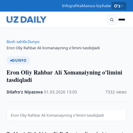
Infografika
Maxsus loyihalar
O'z
Bosh sahifa
Dunyo
›
›
Eron Oliy Rahbar Ali Xomanaiyning o'limini tasdiqladi
DUNYO
Eron Oliy Rahbar Ali Xomanaiyning o'limini
tasdiqladi
Dilafro'z Niyazova
·
01.03.2026
·
13:05
·
7332 views
Eron Oliy Rahbar Ali Xomanaiyning o'limini tasdiqladi