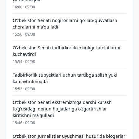
16:00 · 09/08
Oʻzbekiston Senati nogironlarni qoʻllab-quvvatlash
choralarini maʼqulladi
15:56 · 09/08
Oʻzbekiston Senati tadbirkorlik erkinligi kafolatlarini
kuchaytirdi
15:54 · 09/08
Tadbirkorlik subyektlari uchun tartibga solish yuki
kamaytirilmoqda
15:52 · 09/08
Oʻzbekiston Senati ekstremizmga qarshi kurash
toʻgʻrisidagi qonun hujjatlariga oʻzgartirishlar
kiritishni maʼqulladi
15:46 · 09/08
O‘zbekiston Jurnalistlar uyushmasi huzurida blogerlar