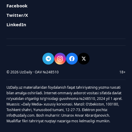
Facebook
Twitter/X
LinkedIn
© 2026 UzDaily · OAV №248510
18+
UzDaily.uz materiallaridan foydalanish faqat tahririyatning yozma ruxsati
bilan amalga oshiriladi. Internet-ommaviy axborot vositasi sifatida davlat
roʻyxatidan oʻtganligi toʻgʻrisidagi guvohnoma №248510, 2024 yil 1 aprel.
Muassis: «Daily Media» xususiy korxonasi. Manzil: Oʻzbekiston, 100180,
Toshkent shahri, Yunusobod tumani, 12-27-73. Elektron pochta:
info@uzdaily.com. Bosh muharrir: Umarov Anvar Abrardjanovich.
Mualliflar fikri tahririyat nuqtayi nazariga mos kelmasligi mumkin.