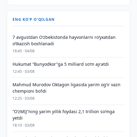
ENG KO'P O'QILGAN
7 avgustdan O‘zbekistonda hayvonlarni ro‘yxatdan
o‘tkazish boshlanadi
18:45 · 04/08
Hukumat “Bunyodkor”ga 5 milliard so‘m ajratdi
12:45 · 03/08
Mahmud Murodov Oktagon ligasida yarim og‘ir vazn
chempioni bo‘ldi
12:25 · 03/08
“O‘zMIJ”ning yarim yillik foydasi 2,1 trillion so‘mga
yetdi
18:10 · 03/08