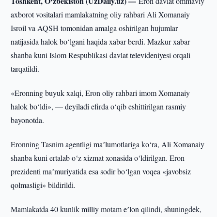
Toshkent, O‘zbekiston (UzDaily.uz) —
Eron davlat ommaviy
axborot vositalari mamlakatning oliy rahbari Ali Xomanaiy
Isroil va AQSH tomonidan amalga oshirilgan hujumlar
natijasida halok bo‘lgani haqida xabar berdi. Mazkur xabar
shanba kuni Islom Respublikasi davlat televideniyesi orqali
tarqatildi.
«Eronning buyuk xalqi, Eron oliy rahbari imom Xomanaiy
halok bo‘ldi», — deyiladi efirda o‘qib eshittirilgan rasmiy
bayonotda.
Eronning Tasnim agentligi maʼlumotlariga ko‘ra, Ali Xomanaiy
shanba kuni ertalab o‘z xizmat xonasida o‘ldirilgan. Eron
prezidenti maʼmuriyatida esa sodir bo‘lgan voqea «javobsiz
qolmasligi» bildirildi.
Mamlakatda 40 kunlik milliy motam eʼlon qilindi, shuningdek,