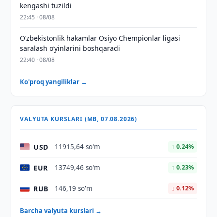
kengashi tuzildi
22:45 · 08/08
O‘zbekistonlik hakamlar Osiyo Chempionlar ligasi
saralash o‘yinlarini boshqaradi
22:40 · 08/08
Ko'proq yangiliklar →
VALYUTA KURSLARI (MB, 07.08.2026)
USD
11915,64 so'm
↑ 0.24%
EUR
13749,46 so'm
↑ 0.23%
RUB
146,19 so'm
↓ 0.12%
Barcha valyuta kurslari →