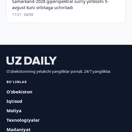
Samarkand-2028 giperspektral sun’iy yo‘ldoshi 5-
avgust kuni orbitaga uchiriladi
17:37 · 04/08
O'zbekistonning yetakchi yangiliklar portali. 24/7 yangiliklar.
BO'LIMLAR
O‘zbekiston
Iqtisod
Moliya
Texnologiyalar
Madaniyat