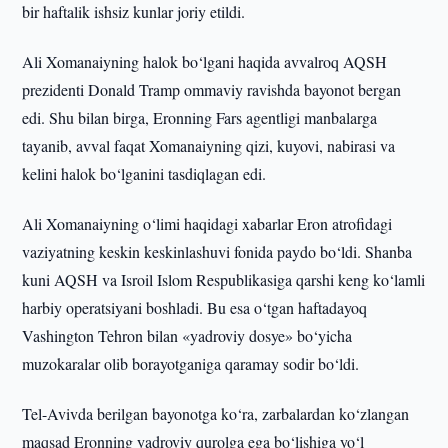
bir haftalik ishsiz kunlar joriy etildi.
Ali Xomanaiyning halok bo‘lgani haqida avvalroq AQSH
prezidenti Donald Tramp ommaviy ravishda bayonot bergan
edi. Shu bilan birga, Eronning Fars agentligi manbalarga
tayanib, avval faqat Xomanaiyning qizi, kuyovi, nabirasi va
kelini halok bo‘lganini tasdiqlagan edi.
Ali Xomanaiyning o‘limi haqidagi xabarlar Eron atrofidagi
vaziyatning keskin keskinlashuvi fonida paydo bo‘ldi. Shanba
kuni AQSH va Isroil Islom Respublikasiga qarshi keng ko‘lamli
harbiy operatsiyani boshladi. Bu esa o‘tgan haftadayoq
Vashington Tehron bilan «yadroviy dosye» bo‘yicha
muzokaralar olib borayotganiga qaramay sodir bo‘ldi.
Tel-Avivda berilgan bayonotga ko‘ra, zarbalardan ko‘zlangan
maqsad Eronning yadroviy qurolga ega bo‘lishiga yo‘l