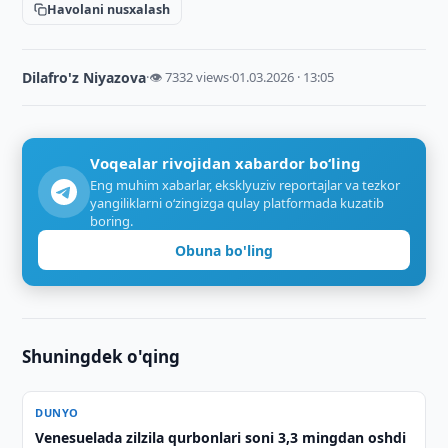
Havolani nusxalash
Dilafro'z Niyazova
·
👁 7332 views
·
01.03.2026 · 13:05
Voqealar rivojidan xabardor bo‘ling
Eng muhim xabarlar, eksklyuziv reportajlar va tezkor
yangiliklarni o‘zingizga qulay platformada kuzatib
boring.
Obuna bo'ling
Shuningdek o'qing
DUNYO
Venesuelada zilzila qurbonlari soni 3,3 mingdan oshdi