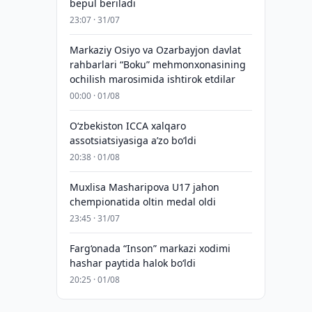
bepul beriladi
23:07 · 31/07
Markaziy Osiyo va Ozarbayjon davlat
rahbarlari “Boku” mehmonxonasining
ochilish marosimida ishtirok etdilar
00:00 · 01/08
O‘zbekiston ICCA xalqaro
assotsiatsiyasiga aʼzo bo‘ldi
20:38 · 01/08
Muxlisa Masharipova U17 jahon
chempionatida oltin medal oldi
23:45 · 31/07
Farg‘onada “Inson” markazi xodimi
hashar paytida halok bo‘ldi
20:25 · 01/08