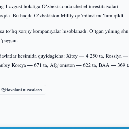
g 1 avgust holatiga O‘zbekistonda chet el investitsiyalari
tmoqda. Bu haqda O‘zbekiston Milliy qo‘mitasi maʼlum qildi.
a to‘liq xorijiy kompaniyalar hisoblanadi. O‘tgan yilning shu
o‘paygan.
ni davlatlar kesimida quyidagicha: Xitoy — 4 250 ta, Rossiya —
anubiy Koreya — 671 ta, Afg‘oniston — 622 ta, BAA — 369 t
Havolani nusxalash