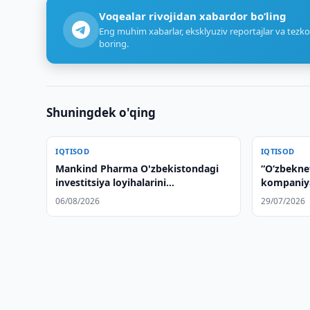
Voqealar rivojidan xabardor bo‘ling
Eng muhim xabarlar, eksklyuziv reportajlar va tezko
boring.
Shuningdek o'qing
IQTISOD
IQTISOD
Mankind Pharma O'zbekistondagi
“Oʻzbeknef
investitsiya loyihalarini
kompaniyas
o'rganmoqda
06/08/2026
29/07/2026