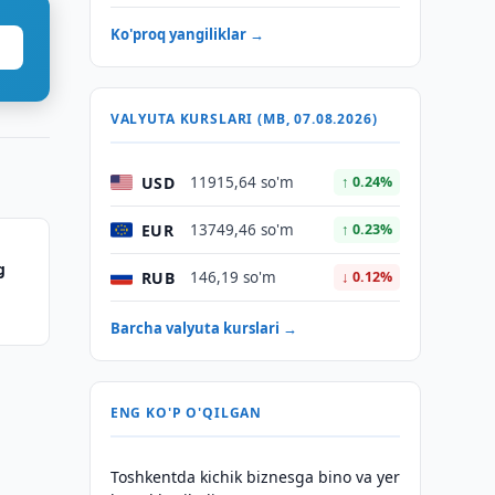
Ko'proq yangiliklar →
VALYUTA KURSLARI (MB, 07.08.2026)
USD
11915,64 so'm
↑ 0.24%
EUR
13749,46 so'm
↑ 0.23%
g
RUB
146,19 so'm
↓ 0.12%
Barcha valyuta kurslari →
ENG KO'P O'QILGAN
Toshkentda kichik biznesga bino va yer