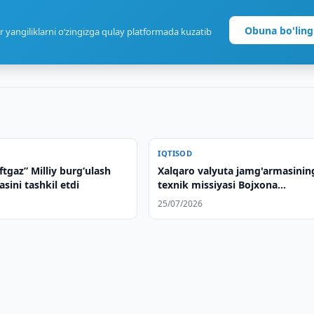
Obuna bo'ling
r yangiliklarni o‘zingizga qulay platformada kuzatib
IQTISOD
tgaz” Milliy burgʻulash
Xalqaro valyuta jamg'armasinin
ini tashkil etdi
texnik missiyasi Bojxona
qo'mitasida ish boshladi
25/07/2026