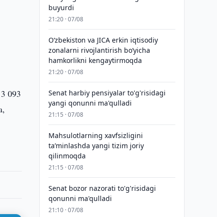
buyurdi
21:20 · 07/08
Oʻzbekiston va JICA erkin iqtisodiy
zonalarni rivojlantirish boʻyicha
hamkorlikni kengaytirmoqda
21:20 · 07/08
 3 093
Senat harbiy pensiyalar to'g'risidagi
yangi qonunni ma'qulladi
a,
21:15 · 07/08
Mahsulotlarning xavfsizligini
taʼminlashda yangi tizim joriy
qilinmoqda
21:15 · 07/08
Senat bozor nazorati to'g'risidagi
qonunni ma'qulladi
21:10 · 07/08