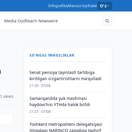
Infografika
Maxsus loyihalar
O'z
Media OutReach Newswire
SO'NGGI YANGILIKLAR
a
Senat pensiya tayinlash tartibiga
kiritilgan o'zgartirishlarni ma'qulladi
21:30 · 07/08
0 views
Samarqandda yuk mashinasi
haydovchisi YTHda halok bo‘ldi
21:25 · 07/08
Toshkent metropoliteni delegatsiyasi
Xitoydagi NARINCO zavodiga tashrif