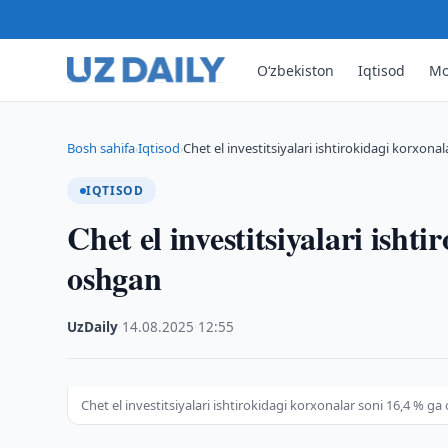
O‘zbekiston
Iqtisod
Mo
Bosh sahifa
Iqtisod
Chet el investitsiyalari ishtirokidagi korxona
›
›
IQTISOD
Chet el investitsiyalari isht
oshgan
UzDaily
·
14.08.2025
·
12:55
Chet el investitsiyalari ishtirokidagi korxonalar soni 16,4 % g