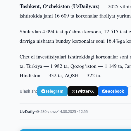
Toshkent, O‘zbekiston (UzDaily.uz) —
2025 yilnin
ishtirokida jami 16 609 ta korxonalar faoliyat yuri
Shulardan 4 094 tasi qo‘shma korxona, 12 515 tasi es
davriga nisbatan bunday korxonalar soni 16,4%ga k
Chet el investitsiyalari ishtirokidagi korxonalar so
ta, Turkiya — 1 982 ta, Qozog‘iston — 1 149 ta, J
Hindiston — 332 ta, AQSH — 322 ta.
Ulashish:
Telegram
Twitter/X
Facebook
UzDaily
·
👁 530 views
·
14.08.2025 · 12:55