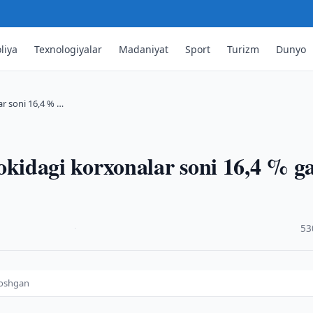
liya
Texnologiyalar
Madaniyat
Sport
Turizm
Dunyo
lar soni 16,4 % …
irokidagi korxonalar soni 16,4 % g
·
53
a oshgan