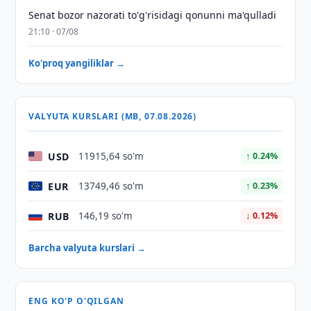
Senat bozor nazorati to'g'risidagi qonunni ma'qulladi
21:10 · 07/08
Ko'proq yangiliklar →
VALYUTA KURSLARI (MB, 07.08.2026)
USD
11915,64 so'm
↑ 0.24%
EUR
13749,46 so'm
↑ 0.23%
RUB
146,19 so'm
↓ 0.12%
Barcha valyuta kurslari →
ENG KO'P O'QILGAN