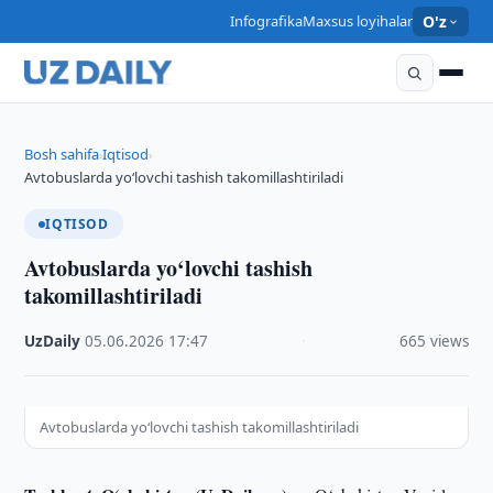
Infografika
Maxsus loyihalar
O'z
Bosh sahifa
Iqtisod
›
›
Avtobuslarda yo‘lovchi tashish takomillashtiriladi
IQTISOD
Avtobuslarda yo‘lovchi tashish
takomillashtiriladi
UzDaily
·
05.06.2026
·
17:47
·
665 views
Avtobuslarda yo‘lovchi tashish takomillashtiriladi