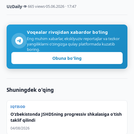
UzDaily
·
👁 665 views
·
05.06.2026 · 17:47
Voqealar rivojidan xabardor bo‘ling
Eng muhim xabarlar, eksklyuziv reportajlar va tezkor
yangiliklarni o‘zingizga qulay platformada kuzatib
boring.
Obuna bo'ling
Shuningdek o'qing
IQTISOD
O‘zbekistonda JSHDSning progressiv shkalasiga o‘tish
taklif qilindi
04/08/2026