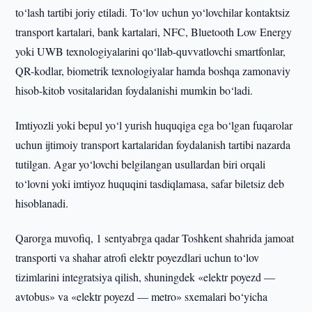
to‘lash tartibi joriy etiladi. To‘lov uchun yo‘lovchilar kontaktsiz
transport kartalari, bank kartalari, NFC, Bluetooth Low Energy
yoki UWB texnologiyalarini qo‘llab-quvvatlovchi smartfonlar,
QR-kodlar, biometrik texnologiyalar hamda boshqa zamonaviy
hisob-kitob vositalaridan foydalanishi mumkin bo‘ladi.
Imtiyozli yoki bepul yo‘l yurish huquqiga ega bo‘lgan fuqarolar
uchun ijtimoiy transport kartalaridan foydalanish tartibi nazarda
tutilgan. Agar yo‘lovchi belgilangan usullardan biri orqali
to‘lovni yoki imtiyoz huquqini tasdiqlamasa, safar biletsiz deb
hisoblanadi.
Qarorga muvofiq, 1 sentyabrga qadar Toshkent shahrida jamoat
transporti va shahar atrofi elektr poyezdlari uchun to‘lov
tizimlarini integratsiya qilish, shuningdek «elektr poyezd —
avtobus» va «elektr poyezd — metro» sxemalari bo‘yicha