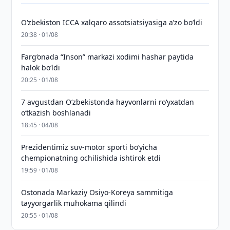
O‘zbekiston ICCA xalqaro assotsiatsiyasiga aʼzo bo‘ldi
20:38 · 01/08
Farg‘onada “Inson” markazi xodimi hashar paytida
halok bo‘ldi
20:25 · 01/08
7 avgustdan O‘zbekistonda hayvonlarni ro‘yxatdan
o‘tkazish boshlanadi
18:45 · 04/08
Prezidentimiz suv-motor sporti bo‘yicha
chempionatning ochilishida ishtirok etdi
19:59 · 01/08
Ostonada Markaziy Osiyo-Koreya sammitiga
tayyorgarlik muhokama qilindi
20:55 · 01/08