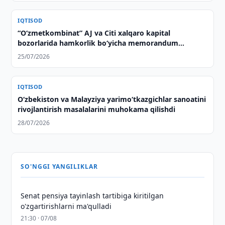
IQTISOD
“O‘zmetkombinat” AJ va Citi xalqaro kapital
bozorlarida hamkorlik bo‘yicha memorandum
imzoladi
25/07/2026
IQTISOD
Oʻzbekiston va Malayziya yarimoʻtkazgichlar sanoatini
rivojlantirish masalalarini muhokama qilishdi
28/07/2026
SO'NGGI YANGILIKLAR
Senat pensiya tayinlash tartibiga kiritilgan
o'zgartirishlarni ma'qulladi
21:30 · 07/08