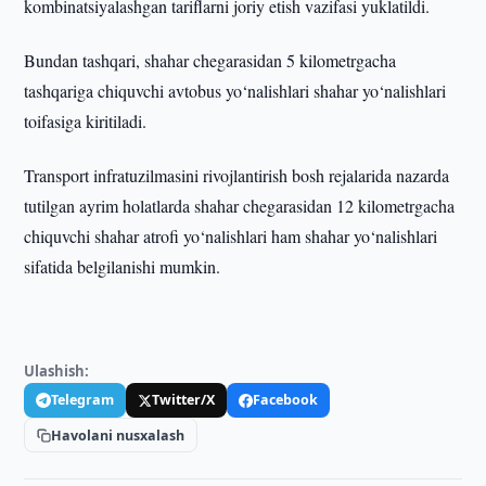
kombinatsiyalashgan tariflarni joriy etish vazifasi yuklatildi.
Bundan tashqari, shahar chegarasidan 5 kilometrgacha
tashqariga chiquvchi avtobus yo‘nalishlari shahar yo‘nalishlari
toifasiga kiritiladi.
Transport infratuzilmasini rivojlantirish bosh rejalarida nazarda
tutilgan ayrim holatlarda shahar chegarasidan 12 kilometrgacha
chiquvchi shahar atrofi yo‘nalishlari ham shahar yo‘nalishlari
sifatida belgilanishi mumkin.
Ulashish:
Telegram
Twitter/X
Facebook
Havolani nusxalash