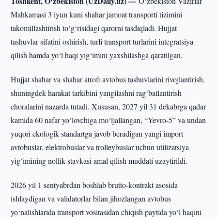
Toshkent, O‘zbekiston (UzDaily.uz) —
O‘zbekiston Vazirlar
Mahkamasi 3 iyun kuni shahar jamoat transporti tizimini
takomillashtirish to‘g‘risidagi qarorni tasdiqladi. Hujjat
tashuvlar sifatini oshirish, turli transport turlarini integratsiya
qilish hamda yo‘l haqi yig‘imini yaxshilashga qaratilgan.
Hujjat shahar va shahar atrofi avtobus tashuvlarini rivojlantirish,
shuningdek harakat tarkibini yangilashni rag‘batlantirish
choralarini nazarda tutadi. Xususan, 2027 yil 31 dekabrga qadar
kamida 60 nafar yo‘lovchiga mo‘ljallangan, “Yevro-5” va undan
yuqori ekologik standartga javob beradigan yangi import
avtobuslar, elektrobuslar va trolleybuslar uchun utilizatsiya
yig‘imining nollik stavkasi amal qilish muddati uzaytirildi.
2026 yil 1 sentyabrdan boshlab brutto-kontrakt asosida
ishlaydigan va validatorlar bilan jihozlangan avtobus
yo‘nalishlarida transport vositasidan chiqish paytida yo‘l haqini