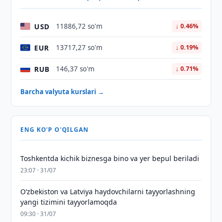
USD
11886,72 so'm
↓ 0.46%
EUR
13717,27 so'm
↓ 0.19%
RUB
146,37 so'm
↓ 0.71%
Barcha valyuta kurslari →
ENG KO'P O'QILGAN
Toshkentda kichik biznesga bino va yer bepul beriladi
23:07 · 31/07
Oʻzbekiston va Latviya haydovchilarni tayyorlashning
yangi tizimini tayyorlamoqda
09:30 · 31/07