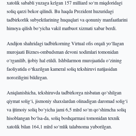
xatolik sababli yuzaga kelgan 157 milliard so‘m miqdoridagi
soliq qarzi bekor qilindi. Bu haqda Prezident huzuridagi
tadbirkorlik subyektlarining huquqlari va qonuniy manfaatlarini
himoya qilish bo‘yicha vakil matbuot xizmati xabar berdi.
Andijon shahridagi tadbirkorning Virtual ofis orqali yo‘llagan
murojaati Biznes-ombudsman devoni xodimlari tomonidan
o‘rganilib, ijobiy hal etildi. Ishbilarmon murojaatida o‘zining
faoliyatida o‘tkazilgan kameral soliq tekshiruvi natijasidan
noroziligini bildirgan.
Aniqlanishicha, tekshiruvda tadbirkorga nisbatan qo‘shilgan
qiymat solig‘i, jismoniy shaxslardan olinadigan daromad solig‘i
va ijtimoiy soliq bo‘yicha jami 6,5 mlrd so‘m qo‘shimcha soliq
hisoblangan bo‘lsa-da, soliq boshqarmasi tomonidan texnik
xatolik bilan 164,1 mlrd so‘mlik talabnoma yuborilgan.