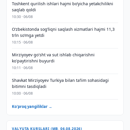
Toshkent qurilish ishlari hajmi bo‘yicha yetakchilikni
saqlab qoldi
10:30 · 06/08
O‘zbekistonda sog‘liqni saqlash xizmatlari hajmi 11,3
trln so‘mga yetdi
10:15 · 06/08
Mirziyoyev go'sht va sut ishlab chiqarishni
ko'paytirishni buyurdi
10:11 · 06/08
Shavkat Mirziyoyev Turkiya bilan taʼlim sohasidagi
bitimni tasdiqladi
10:00 · 06/08
Ko'proq yangiliklar →
VALYUTA KURSLARI (MB, 06.08.2026)