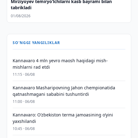
Mirziyoyev temiryo‘lchilarni kasb bayrami bilan
tabrikladi
01/08/2026
SO'NGGI YANGILIKLAR
Kannavaro 4 mln yevro maosh haqidagi mish-
mishlarni rad etdi
11:15 · 06/08
Kannavaro Masharipovning Jahon chempionatida
qatnashmagani sababini tushuntirdi
11:00 · 06/08
Kannavaro: O‘zbekiston terma jamoasining o‘yini
yaxshilandi
10:45 · 06/08