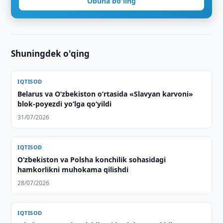
Obuna bo'ling
Shuningdek o'qing
IQTISOD
Belarus va O‘zbekiston o‘rtasida «Slavyan karvoni»
blok-poyezdi yo‘lga qo‘yildi
31/07/2026
IQTISOD
Oʻzbekiston va Polsha konchilik sohasidagi
hamkorlikni muhokama qilishdi
28/07/2026
IQTISOD