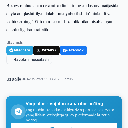
Biznes-ombudsman devoni xodimlarining aralashuvi natijasida
qayta aniqlashtirilgan talabnoma yuborilishi taʼminlandi va
tadbirkorning 157,6 mlrd so‘mlik xatolik bilan hisoblangan
qarzdorligi bartaraf etildi.
Ulashish:
Telegram
Twitter/X
Facebook
Havolani nusxalash
UzDaily
·
👁 429 views
·
11.08.2025 · 22:05
Voqealar rivojidan xabardor bo‘ling
Eng muhim xabarlar, eksklyuziv reportajlar va tezkor
yangiliklarni o‘zingizga qulay platformada kuzatib
boring.