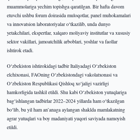
muammolariga yechim topishga qaratilgan. Bir hafta davom
etuvchi ushbu forum doirasida muloqotlar, panel muhokamalari
va innovatsion laboratoriyalar oʻtkazilib, unda dunyo
yetakchilari, ekspertlar, xalqaro moliyaviy institutlar va xususiy
sektor vakillari, jamoatchilik arboblari, yoshlar va faollar
ishtirok etadi.
Oʻzbekiston ishtirokidagi tadbir Italiyadagi Oʻzbekiston
elchixonasi, FAOning Oʻzbekistondagi vakolatxonasi va
Oʻzbekiston Respublikasi Qishloq xoʻjaligi vazirligi
hamkorligida tashkil etildi. Shu kabi Oʻzbekiston yutuqlariga
bagʻishlangan tadbirlar 2022–2024 yillarda ham oʻtkazilgan
boʻlib, bu yil ham an’anaga aylangan shaklda mamlakatning
agrar yutuqlari va boy madaniyati yuqori saviyada namoyish
etildi.