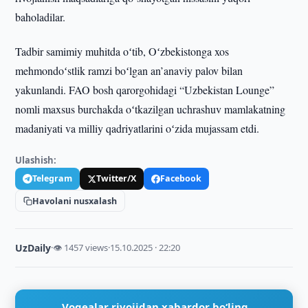
baholadilar.
Tadbir samimiy muhitda oʻtib, Oʻzbekistonga xos
mehmondoʻstlik ramzi boʻlgan an’anaviy palov bilan
yakunlandi. FAO bosh qarorgohidagi “Uzbekistan Lounge”
nomli maxsus burchakda oʻtkazilgan uchrashuv mamlakatning
madaniyati va milliy qadriyatlarini oʻzida mujassam etdi.
Ulashish:
Telegram
Twitter/X
Facebook
Havolani nusxalash
UzDaily
·
👁 1457 views
·
15.10.2025 · 22:20
Voqealar rivojidan xabardor bo‘ling