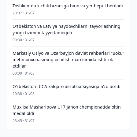
Toshkentda kichik biznesga bino va yer bepul beriladi
23:07 · 31/07
Oʻzbekiston va Latviya haydovchilarni tayyorlashning
yangi tizimini tayyorlamoqda
09:30 · 31/07
Markaziy Osiyo va Ozarbayjon davlat rahbarlari “Boku”
mehmonxonasining ochilish marosimida ishtirok
etdilar
00:00 · 01/08
O‘zbekiston ICCA xalqaro assotsiatsiyasiga aʼzo bo‘ldi
20:38 · 01/08
Muxlisa Masharipova U17 jahon chempionatida oltin
medal oldi
23:45 · 31/07