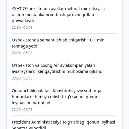
YXHT O‘zbekistonda ayollar mehnat migratsiyasi
uchun mustahkamroq boshqaruvni qo‘llab-
quvvatlaydi
22:30 · 06/08
O‘zbekistonda sement ishlab chiqarish 10,1 mln
tonnaga yetdi
22:25 · 06/08
Oʻzbekiston va Loong Air aviakompaniyalari
aviareyslarni kengaytirishni muhokama qilishdi
22:20 · 06/08
Qonunchilik palatasi Konstitutsiyaviy sud orqali
huquqlarni himoya qilish to'g'risidagi qonun
loyihasini ma'qulladi
22:20 · 06/08
Prezident Administratsiya to'g'risidagi qonun loyihasi
Senatga yuborildi