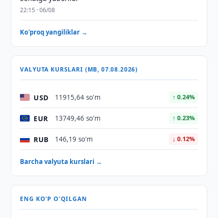
22:15 · 06/08
Ko'proq yangiliklar →
VALYUTA KURSLARI (MB, 07.08.2026)
USD
11915,64 so'm
↑ 0.24%
EUR
13749,46 so'm
↑ 0.23%
RUB
146,19 so'm
↓ 0.12%
Barcha valyuta kurslari →
ENG KO'P O'QILGAN