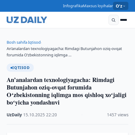
Infografika
Maxsus loyihalar
O'z
Bosh sahifa
Iqtisod
›
›
An’analardan texnologiyagacha: Rimdagi Butunjahon oziq-ovqat
forumida Oʻzbekistonning iqlimga …
IQTISOD
An’analardan texnologiyagacha: Rimdagi
Butunjahon oziq-ovqat forumida
Oʻzbekistonning iqlimga mos qishloq xoʻjaligi
boʻyicha yondashuvi
UzDaily
·
15.10.2025
·
22:20
·
1457 views