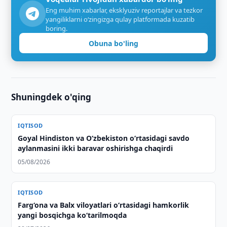
Eng muhim xabarlar, eksklyuziv reportajlar va tezkor
yangiliklarni o‘zingizga qulay platformada kuzatib
boring.
Obuna bo'ling
Shuningdek o'qing
IQTISOD
Goyal Hindiston va Oʻzbekiston oʻrtasidagi savdo
aylanmasini ikki baravar oshirishga chaqirdi
05/08/2026
IQTISOD
Farg‘ona va Balx viloyatlari o‘rtasidagi hamkorlik
yangi bosqichga ko‘tarilmoqda