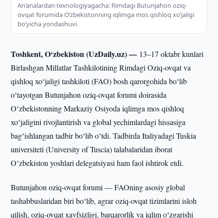
An’analardan texnologiyagacha: Rimdagi Butunjahon oziq-
ovqat forumida Oʻzbekistonning iqlimga mos qishloq xoʻjaligi
boʻyicha yondashuvi
Toshkent, O‘zbekiston (UzDaily.uz) —
13–17 oktabr kunlari
Birlashgan Millatlar Tashkilotining Rimdagi Oziq-ovqat va
qishloq xoʻjaligi tashkiloti (FAO) bosh qarorgohida boʻlib
oʻtayotgan Butunjahon oziq-ovqat forumi doirasida
Oʻzbekistonning Markaziy Osiyoda iqlimga mos qishloq
xoʻjaligini rivojlantirish va global yechimlardagi hissasiga
bagʻishlangan tadbir boʻlib oʻtdi. Tadbirda Italiyadagi Tuskia
universiteti (University of Tuscia) talabalaridan iborat
Oʻzbekiston yoshlari delegatsiyasi ham faol ishtirok etdi.
Butunjahon oziq-ovqat forumi — FAOning asosiy global
tashabbuslaridan biri boʻlib, agrar oziq-ovqat tizimlarini isloh
qilish, oziq-ovqat xavfsizligi, barqarorlik va iqlim oʻzgarishi