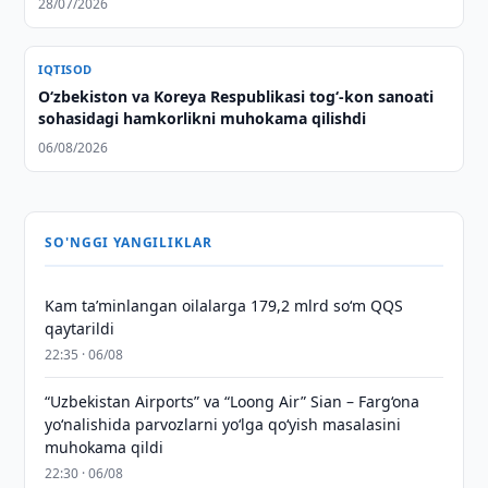
28/07/2026
IQTISOD
Oʻzbekiston va Koreya Respublikasi togʻ-kon sanoati
sohasidagi hamkorlikni muhokama qilishdi
06/08/2026
SO'NGGI YANGILIKLAR
Kam taʼminlangan oilalarga 179,2 mlrd so‘m QQS
qaytarildi
22:35 · 06/08
“Uzbekistan Airports” va “Loong Air” Sian – Farg‘ona
yo‘nalishida parvozlarni yo‘lga qo‘yish masalasini
muhokama qildi
22:30 · 06/08