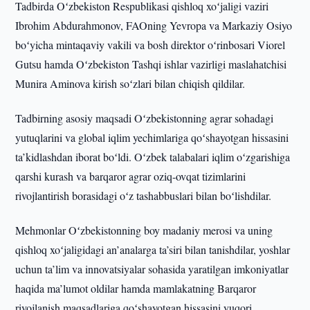
Tadbirda Oʻzbekiston Respublikasi qishloq xoʻjaligi vaziri
Ibrohim Abdurahmonov, FAOning Yevropa va Markaziy Osiyo
boʻyicha mintaqaviy vakili va bosh direktor oʻrinbosari Viorel
Gutsu hamda Oʻzbekiston Tashqi ishlar vazirligi maslahatchisi
Munira Aminova kirish soʻzlari bilan chiqish qildilar.
Tadbirning asosiy maqsadi Oʻzbekistonning agrar sohadagi
yutuqlarini va global iqlim yechimlariga qoʻshayotgan hissasini
ta’kidlashdan iborat boʻldi. Oʻzbek talabalari iqlim oʻzgarishiga
qarshi kurash va barqaror agrar oziq-ovqat tizimlarini
rivojlantirish borasidagi oʻz tashabbuslari bilan boʻlishdilar.
Mehmonlar Oʻzbekistonning boy madaniy merosi va uning
qishloq xoʻjaligidagi an’analarga ta’siri bilan tanishdilar, yoshlar
uchun ta’lim va innovatsiyalar sohasida yaratilgan imkoniyatlar
haqida ma’lumot oldilar hamda mamlakatning Barqaror
rivojlanish maqsadlariga qoʻshayotgan hissasini yuqori