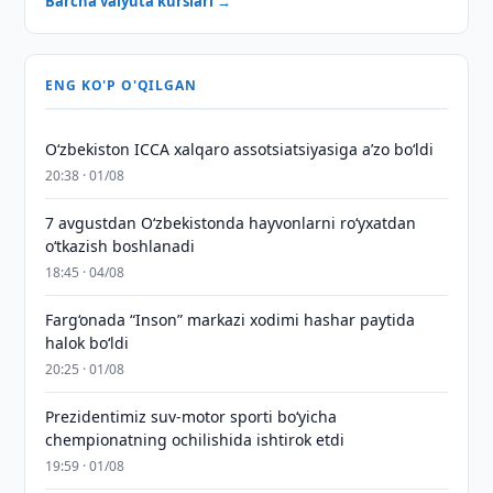
Barcha valyuta kurslari →
ENG KO'P O'QILGAN
O‘zbekiston ICCA xalqaro assotsiatsiyasiga aʼzo bo‘ldi
20:38 · 01/08
7 avgustdan O‘zbekistonda hayvonlarni ro‘yxatdan
o‘tkazish boshlanadi
18:45 · 04/08
Farg‘onada “Inson” markazi xodimi hashar paytida
halok bo‘ldi
20:25 · 01/08
Prezidentimiz suv-motor sporti bo‘yicha
chempionatning ochilishida ishtirok etdi
19:59 · 01/08