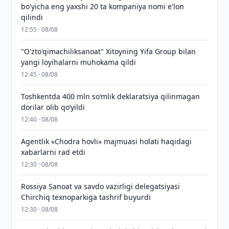
bo'yicha eng yaxshi 20 ta kompaniya nomi e'lon
qilindi
12:55 · 08/08
"O'zto'qimachiliksanoat" Xitoyning Yifa Group bilan
yangi loyihalarni muhokama qildi
12:45 · 08/08
Toshkentda 400 mln so‘mlik deklaratsiya qilinmagan
dorilar olib qo‘yildi
12:40 · 08/08
Agentlik «Chodra hovli» majmuasi holati haqidagi
xabarlarni rad etdi
12:30 · 08/08
Rossiya Sanoat va savdo vazirligi delegatsiyasi
Chirchiq texnoparkiga tashrif buyurdi
12:30 · 08/08