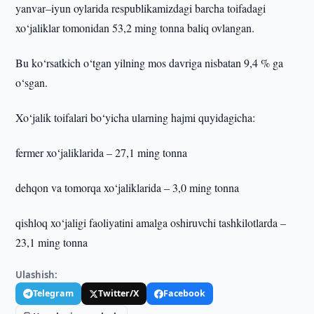
yanvar–iyun oylarida respublikamizdagi barcha toifadagi
xo‘jaliklar tomonidan 53,2 ming tonna baliq ovlangan.
Bu ko‘rsatkich o‘tgan yilning mos davriga nisbatan 9,4 % ga
o‘sgan.
Xo‘jalik toifalari bo‘yicha ularning hajmi quyidagicha:
fermer xo‘jaliklarida – 27,1 ming tonna
dehqon va tomorqa xo‘jaliklarida – 3,0 ming tonna
qishloq xo‘jaligi faoliyatini amalga oshiruvchi tashkilotlarda –
23,1 ming tonna
Ulashish:
Telegram
Twitter/X
Facebook