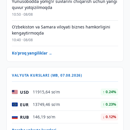
Yunusobodda yomg‘ir suvlarini chiqarish uchun yangi
quvur yotqizilmoqda
10:50 · 08/08
Oʻzbekiston va Samara viloyati biznes hamkorligini
kengaytirmoqda
10:40 · 08/08
Ko'proq yangiliklar →
VALYUTA KURSLARI (MB, 07.08.2026)
USD
11915,64 so'm
↑ 0.24%
EUR
13749,46 so'm
↑ 0.23%
RUB
146,19 so'm
↓ 0.12%