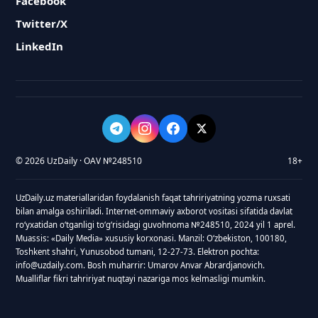
Facebook
Twitter/X
LinkedIn
© 2026 UzDaily · OAV №248510
18+
UzDaily.uz materiallaridan foydalanish faqat tahririyatning yozma ruxsati
bilan amalga oshiriladi. Internet-ommaviy axborot vositasi sifatida davlat
roʻyxatidan oʻtganligi toʻgʻrisidagi guvohnoma №248510, 2024 yil 1 aprel.
Muassis: «Daily Media» xususiy korxonasi. Manzil: Oʻzbekiston, 100180,
Toshkent shahri, Yunusobod tumani, 12-27-73. Elektron pochta:
info@uzdaily.com. Bosh muharrir: Umarov Anvar Abrardjanovich.
Mualliflar fikri tahririyat nuqtayi nazariga mos kelmasligi mumkin.