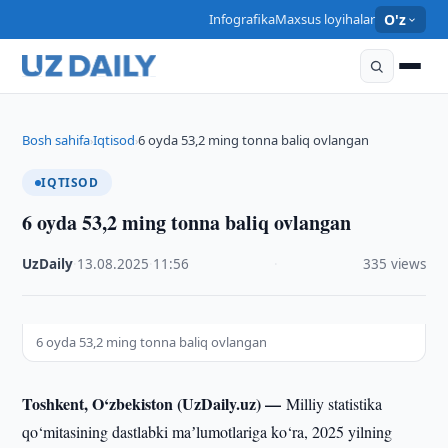
Infografika
Maxsus loyihalar
O'z
Bosh sahifa
Iqtisod
6 oyda 53,2 ming tonna baliq ovlangan
›
›
IQTISOD
6 oyda 53,2 ming tonna baliq ovlangan
UzDaily
·
13.08.2025
·
11:56
·
335 views
6 oyda 53,2 ming tonna baliq ovlangan
Toshkent, O‘zbekiston (UzDaily.uz) —
Milliy statistika
qo‘mitasining dastlabki maʼlumotlariga ko‘ra, 2025 yilning