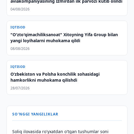
aviakompaniyasining Izmirdan ilk parvozi kutib olindi
04/08/2026
IQTISOD
"O'zto'qimachiliksanoat" Xitoyning Yifa Group bilan
yangi loyihalarni muhokama qildi
08/08/2026
IQTISOD
Oʻzbekiston va Polsha konchilik sohasidagi
hamkorlikni muhokama qilishdi
28/07/2026
SO'NGGI YANGILIKLAR
Soliq ilovasida ro'yxatdan o'tgan tushumlar soni