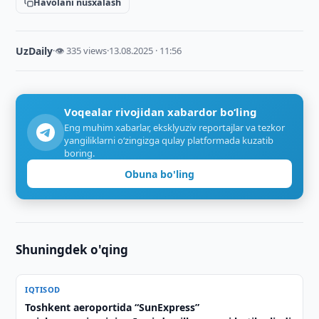
Havolani nusxalash
UzDaily
·
👁 335 views
·
13.08.2025 · 11:56
Voqealar rivojidan xabardor bo‘ling
Eng muhim xabarlar, eksklyuziv reportajlar va tezkor
yangiliklarni o‘zingizga qulay platformada kuzatib
boring.
Obuna bo'ling
Shuningdek o'qing
IQTISOD
Toshkent aeroportida “SunExpress”