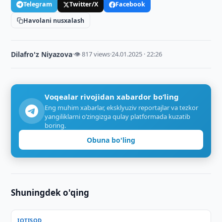
Telegram
Twitter/X
Facebook
Havolani nusxalash
Dilafro'z Niyazova
·
👁 817 views
·
24.01.2025 · 22:26
Voqealar rivojidan xabardor bo‘ling
Eng muhim xabarlar, eksklyuziv reportajlar va tezkor
yangiliklarni o‘zingizga qulay platformada kuzatib
boring.
Obuna bo'ling
Shuningdek o'qing
IQTISOD