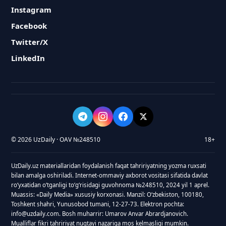
Instagram
Facebook
Twitter/X
LinkedIn
© 2026 UzDaily · OAV №248510
18+
UzDaily.uz materiallaridan foydalanish faqat tahririyatning yozma ruxsati
bilan amalga oshiriladi. Internet-ommaviy axborot vositasi sifatida davlat
roʻyxatidan oʻtganligi toʻgʻrisidagi guvohnoma №248510, 2024 yil 1 aprel.
Muassis: «Daily Media» xususiy korxonasi. Manzil: Oʻzbekiston, 100180,
Toshkent shahri, Yunusobod tumani, 12-27-73. Elektron pochta:
info@uzdaily.com. Bosh muharrir: Umarov Anvar Abrardjanovich.
Mualliflar fikri tahririyat nuqtayi nazariga mos kelmasligi mumkin.