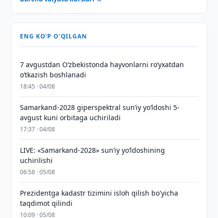
ENG KO'P O'QILGAN
7 avgustdan O‘zbekistonda hayvonlarni ro‘yxatdan
o‘tkazish boshlanadi
18:45 · 04/08
Samarkand-2028 giperspektral sun’iy yo‘ldoshi 5-
avgust kuni orbitaga uchiriladi
17:37 · 04/08
LIVE: «Samarkand-2028» sun’iy yo‘ldoshining
uchirilishi
06:58 · 05/08
Prezidentga kadastr tizimini isloh qilish bo'yicha
taqdimot qilindi
10:09 · 05/08