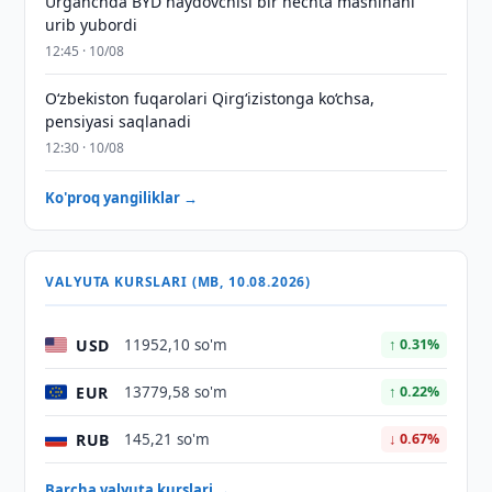
Urganchda BYD haydovchisi bir nechta mashinani
urib yubordi
12:45 · 10/08
O‘zbekiston fuqarolari Qirg‘izistonga ko‘chsa,
pensiyasi saqlanadi
12:30 · 10/08
Ko'proq yangiliklar →
VALYUTA KURSLARI (MB, 10.08.2026)
USD
11952,10 so'm
↑ 0.31%
EUR
13779,58 so'm
↑ 0.22%
RUB
145,21 so'm
↓ 0.67%
Barcha valyuta kurslari →