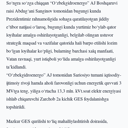
So‘ngra so‘zga chiqqan “O‘zbekgidroenergo” AJ Boshqaruvi
raisi Abdug‘ani Sanginov tomonidan bugungi kunda
Prezidentimiz rahnamoligida sohaga qaratilayotgan jiddiy
eʼtibor natijasi o‘laroq, bugungi kunda yurtimiz bo‘ylab qator
loyihalar amalga oshirilayotganligi, belgilab olingan ustuvor
strategik maqsad va vazifalar qatorida hali barpo etilishi lozim
bo‘lgan loyihalar ko‘pligi, bularning barchasi xalq manfaati,
Vatan ravnaqi, yurt istiqboli yo‘lida amalga oshirilayotganligi
taʼkidlandi.
“O‘zbekgidroenergo” AJ tomonidan Sariosiyo tumani iqtisodiy-
ijtimoiy rivoji hamda aholi farovonligi uchun energetik quvvati 3
MVtga teng, yiliga o‘rtacha 13,3 mln. kVt.soat elektr energiyasi
ishlab chiqaruvchi Zarchob 2a kichik GES foydalanishga
topshirildi.
Mazkur GES qurilishi to‘liq mahalliylashtirish doirasida,