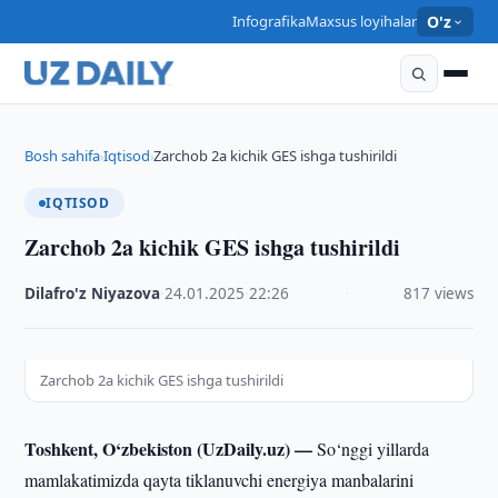
Infografika
Maxsus loyihalar
O'z
Bosh sahifa
Iqtisod
Zarchob 2a kichik GES ishga tushirildi
›
›
IQTISOD
Zarchob 2a kichik GES ishga tushirildi
Dilafro'z Niyazova
·
24.01.2025
·
22:26
·
817 views
Zarchob 2a kichik GES ishga tushirildi
Toshkent, O‘zbekiston (UzDaily.uz) —
So‘nggi yillarda
mamlakatimizda qayta tiklanuvchi energiya manbalarini