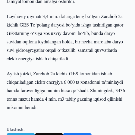
Jamiyat tomonidan amalga oshirildi.
Loyihaviy qiymati 3,4 mln. dollarga teng bo‘lgan Zarchob 2a
kichik GES To‘polang daryosi bo‘yida ishga tushirilgan qator
GESlarning o‘ziga xos uzviy davomi bo‘lib, bunda daryo
suvidan oqilona foydalangan holda, bir necha marotaba daryo
suvi gidroagregatlar orqali o‘tkazilib, samarali quvvatlarda
elektr energiya ishlab chiqariladi.
Aytish joizki, Zarchob 2a kichik GES tomonidan ishlab
chiqariladigan elektr energiya 6 000 ta xonadonni taʼminlaydi
hamda farovonligiga muhim hissa qo‘shadi. Shuningdek, 3436
tonna mazut hamda 4 mln. m3 tabiiy gazning iqtisod qilinishi
imkonini beradi.
Ulashish: