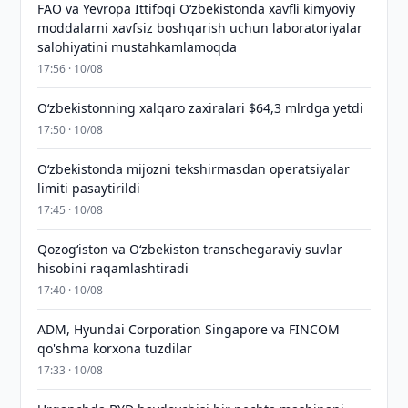
FAO va Yevropa Ittifoqi O‘zbekistonda xavfli kimyoviy
moddalarni xavfsiz boshqarish uchun laboratoriyalar
salohiyatini mustahkamlamoqda
17:56 · 10/08
O‘zbekistonning xalqaro zaxiralari $64,3 mlrdga yetdi
17:50 · 10/08
O‘zbekistonda mijozni tekshirmasdan operatsiyalar
limiti pasaytirildi
17:45 · 10/08
Qozog‘iston va O‘zbekiston transchegaraviy suvlar
hisobini raqamlashtiradi
17:40 · 10/08
ADM, Hyundai Corporation Singapore va FINCOM
qo'shma korxona tuzdilar
17:33 · 10/08