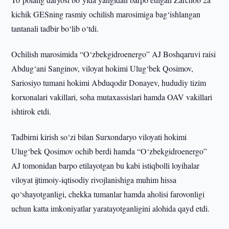
kichik GESning rasmiy ochilish marosimiga bag‘ishlangan
tantanali tadbir bo‘lib o‘tdi.
Ochilish marosimida “O‘zbekgidroenergo” AJ Boshqaruvi raisi
Abdug‘ani Sanginov, viloyat hokimi Ulug‘bek Qosimov,
Sariosiyo tumani hokimi Abduqodir Donayev, hududiy tizim
korxonalari vakillari, soha mutaxassislari hamda OAV vakillari
ishtirok etdi.
Tadbirni kirish so‘zi bilan Surxondaryo viloyati hokimi
Ulug‘bek Qosimov ochib berdi hamda “O‘zbekgidroenergo”
AJ tomonidan barpo etilayotgan bu kabi istiqbolli loyihalar
viloyat ijtimoiy-iqtisodiy rivojlanishiga muhim hissa
qo‘shayotganligi, chekka tumanlar hamda aholisi farovonligi
uchun katta imkoniyatlar yaratayotganligini alohida qayd etdi.