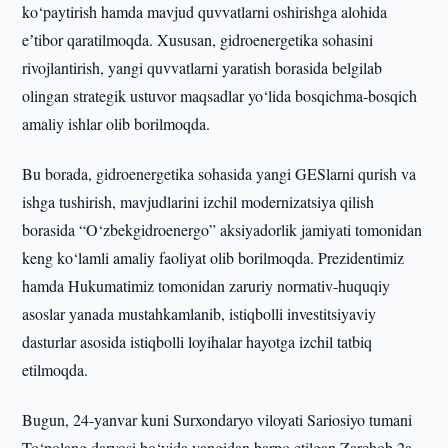
ko‘paytirish hamda mavjud quvvatlarni oshirishga alohida
eʼtibor qaratilmoqda. Xususan, gidroenergetika sohasini
rivojlantirish, yangi quvvatlarni yaratish borasida belgilab
olingan strategik ustuvor maqsadlar yo‘lida bosqichma-bosqich
amaliy ishlar olib borilmoqda.
Bu borada, gidroenergetika sohasida yangi GESlarni qurish va
ishga tushirish, mavjudlarini izchil modernizatsiya qilish
borasida “O‘zbekgidroenergo” aksiyadorlik jamiyati tomonidan
keng ko‘lamli amaliy faoliyat olib borilmoqda. Prezidentimiz
hamda Hukumatimiz tomonidan zaruriy normativ-huquqiy
asoslar yanada mustahkamlanib, istiqbolli investitsiyaviy
dasturlar asosida istiqbolli loyihalar hayotga izchil tatbiq
etilmoqda.
Bugun, 24-yanvar kuni Surxondaryo viloyati Sariosiyo tumani
To‘polang daryosi bo‘yida yangidan barpo etilgan Zarchob 2a