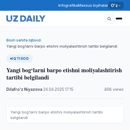
Infografika
Maxsus loyihalar
O'z
Bosh sahifa
Iqtisod
›
›
Yangi bog‘larni barpo etishni moliyalashtirish tartibi belgilandi
IQTISOD
Yangi bog‘larni barpo etishni moliyalashtirish
tartibi belgilandi
Dilafro'z Niyazova
·
24.04.2025
·
17:15
·
468 views
Yangi bog‘larni barpo etishni moliyalashtirish tartibi
belgilandi