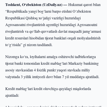
Toshkent, O‘zbekiston (UzDaily.uz) —
Hukumat qarori bilan
“Respublikada yangi bog‘larni barpo etishni O‘zbekiston
Respublikasi Qishloq xo‘jaligi vazirligi huzuridagi
Agrosanoatni rivojlantirish agentligi huzuridagi Agrosanoatni
rivojlantirish va qo‘llab-quvvatlash davlat maqsadli jamg‘armasi
kredit resurslari hisobidan tijorat banklari orqali moliyalashtirish
to‘g‘risida” gi nizom tasdilandi.
Nizomga ko‘ra, loyihalarni amalga oshiruvchi tadbirkorlarga
tijorat banki tomonidan kredit mablag‘lari Markaziy bankining
asosiy stavkasidan 4 foizlik punkt yuqori stavkada milliy
valyutada 3 yillik imtiyozli davr bilan 7 yil muddatga ajratiladi.
Kredit mablag‘lari kredit oluvchiga quyidagi miqdorlarda
ajratiladi: