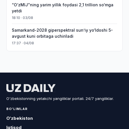
“O‘zMIJ”ning yarim yillik foydasi 2,1 trillion so‘mga
yetdi
18:10 · 03/08
Samarkand-2028 giperspektral sun’iy yo‘ldoshi 5-
avgust kuni orbitaga uchiriladi
17:37 · 04/08
O'zbekistonning yetakchi yangiliklar portali. 24/7 yangiliklar.
BO'LIMLAR
O‘zbekiston
Iqtisod