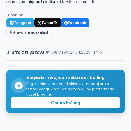
oshmagan miqdorda imtiyozli kreditlar ajratiladi.
Ulashish:
Telegram
Twitter/X
Facebook
Havolani nusxalash
Dilafro'z Niyazova
·
👁 468 views
·
24.04.2025 · 17:15
Voqealar rivojidan xabardor bo‘ling
Eng muhim xabarlar, eksklyuziv reportajlar va
tezkor yangiliklarni o‘zingizga qulay platformada
kuzatib boring.
Obuna bo'ling