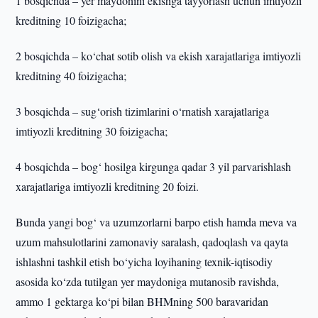
1 bosqichda – yer maydonini ekishga tayyorlash uchun imtiyozli
kreditning 10 foizigacha;
2 bosqichda – ko‘chat sotib olish va ekish xarajatlariga imtiyozli
kreditning 40 foizigacha;
3 bosqichda – sug‘orish tizimlarini o‘rnatish xarajatlariga
imtiyozli kreditning 30 foizigacha;
4 bosqichda – bog‘ hosilga kirgunga qadar 3 yil parvarishlash
xarajatlariga imtiyozli kreditning 20 foizi.
Bunda yangi bog‘ va uzumzorlarni barpo etish hamda meva va
uzum mahsulotlarini zamonaviy saralash, qadoqlash va qayta
ishlashni tashkil etish bo‘yicha loyihaning texnik-iqtisodiy
asosida ko‘zda tutilgan yer maydoniga mutanosib ravishda,
ammo 1 gektarga ko‘pi bilan BHMning 500 baravaridan