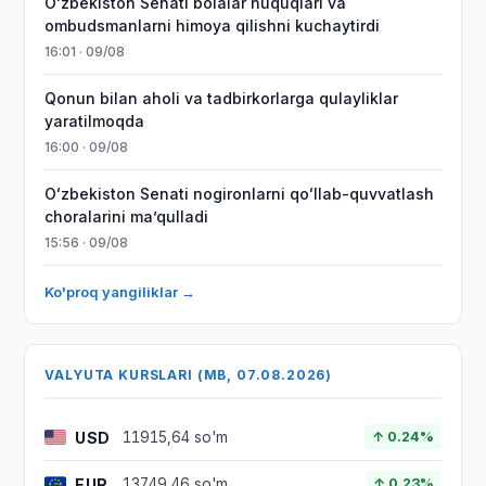
Oʻzbekiston Senati bolalar huquqlari va
ombudsmanlarni himoya qilishni kuchaytirdi
16:01 · 09/08
Qonun bilan aholi va tadbirkorlarga qulayliklar
yaratilmoqda
16:00 · 09/08
Oʻzbekiston Senati nogironlarni qoʻllab-quvvatlash
choralarini maʼqulladi
15:56 · 09/08
Ko'proq yangiliklar →
VALYUTA KURSLARI (MB, 07.08.2026)
USD
11915,64 so'm
↑ 0.24%
EUR
13749,46 so'm
↑ 0.23%