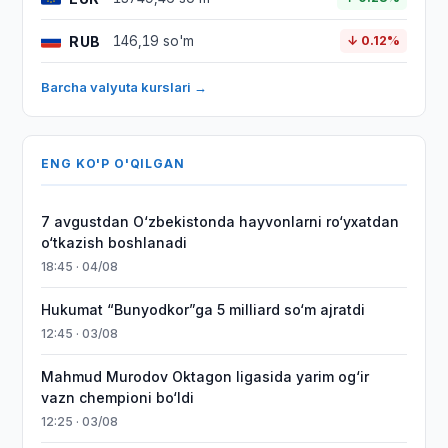
RUB
146,19 so'm
↓ 0.12%
Barcha valyuta kurslari →
ENG KO'P O'QILGAN
7 avgustdan O‘zbekistonda hayvonlarni ro‘yxatdan
o‘tkazish boshlanadi
18:45 · 04/08
Hukumat “Bunyodkor”ga 5 milliard so‘m ajratdi
12:45 · 03/08
Mahmud Murodov Oktagon ligasida yarim og‘ir
vazn chempioni bo‘ldi
12:25 · 03/08