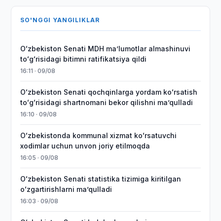
SO'NGGI YANGILIKLAR
Oʻzbekiston Senati MDH maʼlumotlar almashinuvi
toʻgʻrisidagi bitimni ratifikatsiya qildi
16:11 · 09/08
Oʻzbekiston Senati qochqinlarga yordam koʻrsatish
toʻgʻrisidagi shartnomani bekor qilishni maʼqulladi
16:10 · 09/08
Oʻzbekistonda kommunal xizmat koʻrsatuvchi
xodimlar uchun unvon joriy etilmoqda
16:05 · 09/08
Oʻzbekiston Senati statistika tizimiga kiritilgan
oʻzgartirishlarni maʼqulladi
16:03 · 09/08