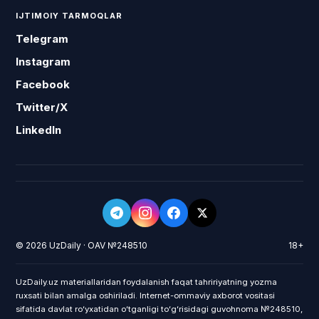
IJTIMOIY TARMOQLAR
Telegram
Instagram
Facebook
Twitter/X
LinkedIn
© 2026 UzDaily · OAV №248510
18+
UzDaily.uz materiallaridan foydalanish faqat tahririyatning yozma
ruxsati bilan amalga oshiriladi. Internet-ommaviy axborot vositasi
sifatida davlat roʻyxatidan oʻtganligi toʻgʻrisidagi guvohnoma №248510,