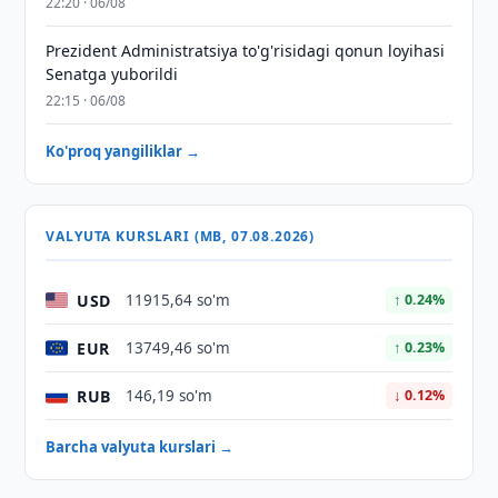
22:20 · 06/08
Prezident Administratsiya to'g'risidagi qonun loyihasi
Senatga yuborildi
22:15 · 06/08
Ko'proq yangiliklar →
VALYUTA KURSLARI (MB, 07.08.2026)
USD
11915,64 so'm
↑ 0.24%
EUR
13749,46 so'm
↑ 0.23%
RUB
146,19 so'm
↓ 0.12%
Barcha valyuta kurslari →