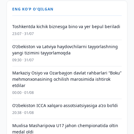
ENG KO'P O'QILGAN
Toshkentda kichik biznesga bino va yer bepul beriladi
23:07 · 31/07
Oʻzbekiston va Latviya haydovchilarni tayyorlashning
yangi tizimini tayyorlamoqda
09:30 · 31/07
Markaziy Osiyo va Ozarbayjon davlat rahbarlari “Boku”
mehmonxonasining ochilish marosimida ishtirok
etdilar
00:00 · 01/08
O‘zbekiston ICCA xalqaro assotsiatsiyasiga aʼzo bo‘ldi
20:38 · 01/08
Muxlisa Masharipova U17 jahon chempionatida oltin
medal oldi