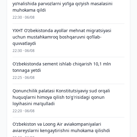
yo‘nalishida parvozlarni yo‘lga qo‘yish masalasini
muhokama qildi
22:30 · 06/08
YXHT O‘zbekistonda ayollar mehnat migratsiyasi
uchun mustahkamroq boshqaruvni qo‘llab-
quvvatlaydi
22:30 · 06/08
O‘zbekistonda sement ishlab chiqarish 10,1 mln
tonnaga yetdi
22:25 · 06/08
Qonunchilik palatasi Konstitutsiyaviy sud orqali
huquqlarni himoya qilish to'g'risidagi qonun
loyihasini ma'qulladi
22:20 · 06/08
Oʻzbekiston va Loong Air aviakompaniyalari
aviareyslarni kengaytirishni muhokama qilishdi