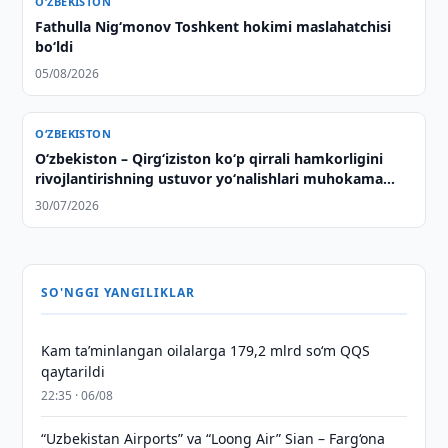
O‘ZBEKISTON
Fathulla Nig‘monov Toshkent hokimi maslahatchisi
bo‘ldi
05/08/2026
O‘ZBEKISTON
Oʻzbekiston – Qirgʻiziston koʻp qirrali hamkorligini
rivojlantirishning ustuvor yoʻnalishlari muhokama
qilindi
30/07/2026
SO'NGGI YANGILIKLAR
Kam taʼminlangan oilalarga 179,2 mlrd so‘m QQS
qaytarildi
22:35 · 06/08
“Uzbekistan Airports” va “Loong Air” Sian – Farg‘ona