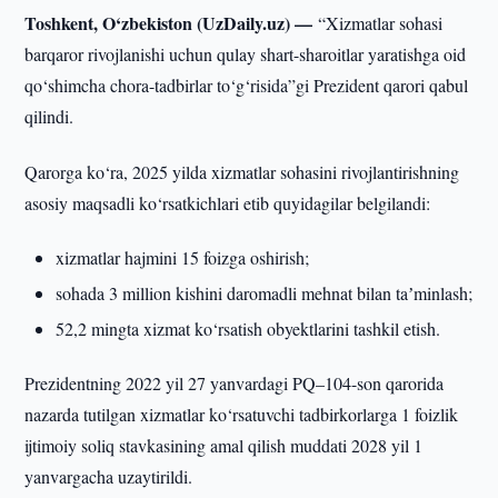
Toshkent, O‘zbekiston (UzDaily.uz) —
“Xizmatlar sohasi
barqaror rivojlanishi uchun qulay shart-sharoitlar yaratishga oid
qo‘shimcha chora-tadbirlar to‘g‘risida”gi Prezident qarori qabul
qilindi.
Qarorga ko‘ra, 2025 yilda xizmatlar sohasini rivojlantirishning
asosiy maqsadli ko‘rsatkichlari etib quyidagilar belgilandi:
xizmatlar hajmini 15 foizga oshirish;
sohada 3 million kishini daromadli mehnat bilan taʼminlash;
52,2 mingta xizmat ko‘rsatish obyektlarini tashkil etish.
Prezidentning 2022 yil 27 yanvardagi PQ–104-son qarorida
nazarda tutilgan xizmatlar ko‘rsatuvchi tadbirkorlarga 1 foizlik
ijtimoiy soliq stavkasining amal qilish muddati 2028 yil 1
yanvargacha uzaytirildi.