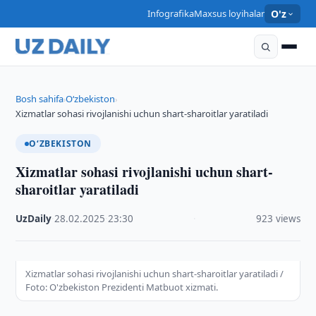
Infografika
Maxsus loyihalar
O'z
Bosh sahifa
O‘zbekiston
›
›
Xizmatlar sohasi rivojlanishi uchun shart-sharoitlar yaratiladi
O‘ZBEKISTON
Xizmatlar sohasi rivojlanishi uchun shart-
sharoitlar yaratiladi
UzDaily
·
28.02.2025
·
23:30
·
923 views
Xizmatlar sohasi rivojlanishi uchun shart-sharoitlar yaratiladi /
Foto: O'zbekiston Prezidenti Matbuot xizmati.