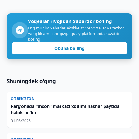
Voqealar rivojidan xabardor bo‘ling
Eng muhim xabarlar, eksklyuziv reportajlar va tezkor
yangiliklarni o‘zingizga qulay platformada kuzatib
boring.
Obuna bo'ling
Shuningdek o'qing
O‘ZBEKISTON
Farg‘onada “Inson” markazi xodimi hashar paytida
halok bo‘ldi
01/08/2026