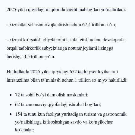
2025 yilda quyidagi miqdorida kredit mablag‘lari yo‘naltiriladi:
- xizmatlar sohasini rivojlantirish uchun 67,4 trillion so‘m;
- xizmat ko‘rsatish obyektlarini tashkil etish uchun developerlar
orqali tadbirkorlik subyektlariga noturar joylarni lizingga
berishga 4,5 trillion so‘m.
Hududlarda 2025 yilda quyidagi 652 ta drayver loyihalarni
infratuzilma bilan taʼminlash uchun 1 trillion so‘m yo‘naltiriladi:
72 ta sohil bo‘yi dam olish maskanlari;
62 ta zamonaviy qiyofadagi istirohat bog‘lari;
154 ta tunu kun faoliyat yuritadigan turizm va gastronomik
yo‘nalishlarga ixtisoslashgan savdo va ko‘ngilochar
ko‘chalar;