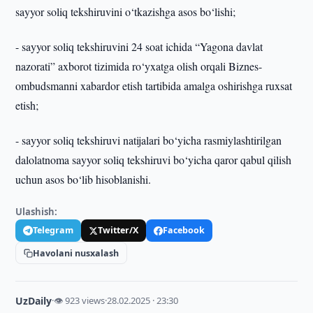
sayyor soliq tekshiruvini o‘tkazishga asos bo‘lishi;
- sayyor soliq tekshiruvini 24 soat ichida “Yagona davlat
nazorati” axborot tizimida ro‘yxatga olish orqali Biznes-
ombudsmanni xabardor etish tartibida amalga oshirishga ruxsat
etish;
- sayyor soliq tekshiruvi natijalari bo‘yicha rasmiylashtirilgan
dalolatnoma sayyor soliq tekshiruvi bo‘yicha qaror qabul qilish
uchun asos bo‘lib hisoblanishi.
Ulashish:
Telegram
Twitter/X
Facebook
Havolani nusxalash
UzDaily
·
👁 923 views
·
28.02.2025 · 23:30