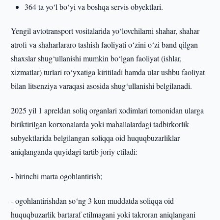
364 ta yo‘l bo‘yi va boshqa servis obyektlari.
Yengil avtotransport vositalarida yo‘lovchilarni shahar, shahar
atrofi va shaharlararo tashish faoliyati o‘zini o‘zi band qilgan
shaxslar shug‘ullanishi mumkin bo‘lgan faoliyat (ishlar,
xizmatlar) turlari ro‘yxatiga kiritiladi hamda ular ushbu faoliyat
bilan litsenziya varaqasi asosida shug‘ullanishi belgilanadi.
2025 yil 1 apreldan soliq organlari xodimlari tomonidan ularga
biriktirilgan korxonalarda yoki mahallalardagi tadbirkorlik
subyektlarida belgilangan soliqqa oid huquqbuzarliklar
aniqlanganda quyidagi tartib joriy etiladi:
- birinchi marta ogohlantirish;
- ogohlantirishdan so‘ng 3 kun muddatda soliqqa oid
huquqbuzarlik bartaraf etilmagani yoki takroran aniqlangani