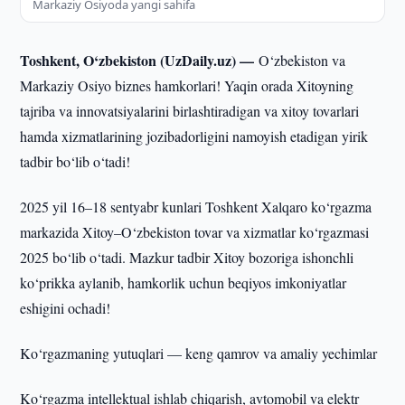
Markaziy Osiyoda yangi sahifa
Toshkent, O‘zbekiston (UzDaily.uz) —
O‘zbekiston va
Markaziy Osiyo biznes hamkorlari! Yaqin orada Xitoyning
tajriba va innovatsiyalarini birlashtiradigan va xitoy tovarlari
hamda xizmatlarining jozibadorligini namoyish etadigan yirik
tadbir bo‘lib o‘tadi!
2025 yil 16–18 sentyabr kunlari Toshkent Xalqaro ko‘rgazma
markazida Xitoy–O‘zbekiston tovar va xizmatlar ko‘rgazmasi
2025 bo‘lib o‘tadi. Mazkur tadbir Xitoy bozoriga ishonchli
ko‘prikka aylanib, hamkorlik uchun beqiyos imkoniyatlar
eshigini ochadi!
Ko‘rgazmaning yutuqlari — keng qamrov va amaliy yechimlar
Ko‘rgazma intellektual ishlab chiqarish, avtomobil va elektr