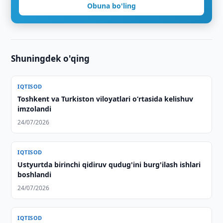
Obuna bo'ling
Shuningdek o'qing
IQTISOD
Toshkent va Turkiston viloyatlari oʻrtasida kelishuv
imzolandi
24/07/2026
IQTISOD
Ustyurtda birinchi qidiruv qudug'ini burg'ilash ishlari
boshlandi
24/07/2026
IQTISOD