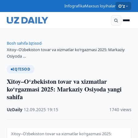
Infografika
Maxsus loyihalar
O'z
Bosh sahifa
Iqtisod
›
›
Xitoy–O‘zbekiston tovar va xizmatlar ko‘rgazmasi 2025: Markaziy
Osiyoda …
IQTISOD
Xitoy–O‘zbekiston tovar va xizmatlar
ko‘rgazmasi 2025: Markaziy Osiyoda yangi
sahifa
UzDaily
·
12.09.2025
·
19:15
·
1740 views
Xitoy–O‘zbekiston tovar va xizmatlar ko‘rgazmasi 2025: