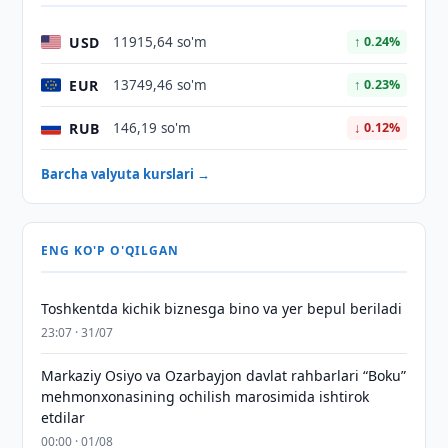
USD
11915,64 so'm
↑ 0.24%
EUR
13749,46 so'm
↑ 0.23%
RUB
146,19 so'm
↓ 0.12%
Barcha valyuta kurslari →
ENG KO'P O'QILGAN
Toshkentda kichik biznesga bino va yer bepul beriladi
23:07 · 31/07
Markaziy Osiyo va Ozarbayjon davlat rahbarlari “Boku”
mehmonxonasining ochilish marosimida ishtirok
etdilar
00:00 · 01/08