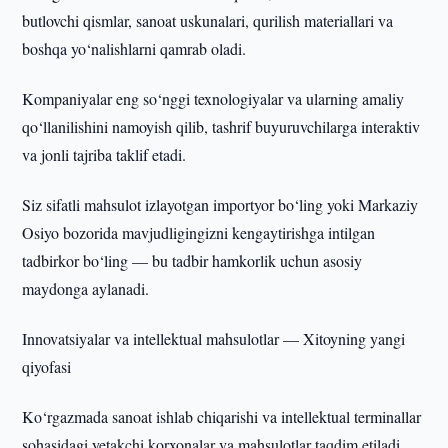
butlovchi qismlar, sanoat uskunalari, qurilish materiallari va
boshqa yo‘nalishlarni qamrab oladi.
Kompaniyalar eng so‘nggi texnologiyalar va ularning amaliy
qo‘llanilishini namoyish qilib, tashrif buyuruvchilarga interaktiv
va jonli tajriba taklif etadi.
Siz sifatli mahsulot izlayotgan importyor bo‘ling yoki Markaziy
Osiyo bozorida mavjudligingizni kengaytirishga intilgan
tadbirkor bo‘ling — bu tadbir hamkorlik uchun asosiy
maydonga aylanadi.
Innovatsiyalar va intellektual mahsulotlar — Xitoyning yangi
qiyofasi
Ko‘rgazmada sanoat ishlab chiqarishi va intellektual terminallar
sohasidagi yetakchi korxonalar va mahsulotlar taqdim etiladi.