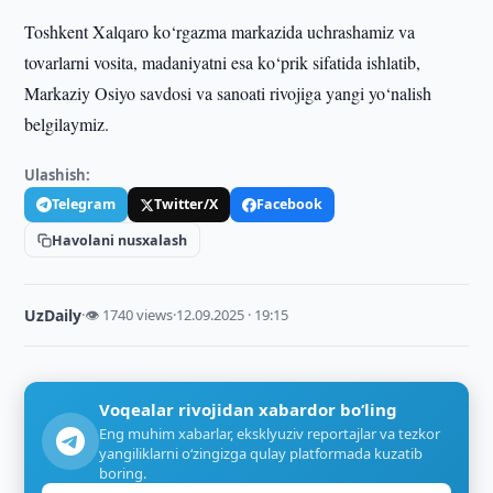
Toshkent Xalqaro ko‘rgazma markazida uchrashamiz va
tovarlarni vosita, madaniyatni esa ko‘prik sifatida ishlatib,
Markaziy Osiyo savdosi va sanoati rivojiga yangi yo‘nalish
belgilaymiz.
Ulashish:
Telegram
Twitter/X
Facebook
Havolani nusxalash
UzDaily
·
👁 1740 views
·
12.09.2025 · 19:15
Voqealar rivojidan xabardor bo‘ling
Eng muhim xabarlar, eksklyuziv reportajlar va tezkor
yangiliklarni o‘zingizga qulay platformada kuzatib
boring.