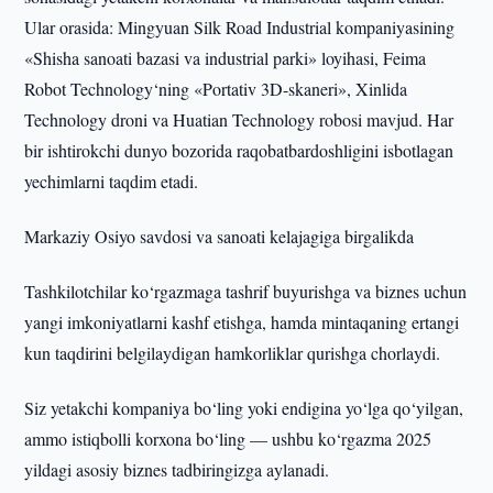
Ular orasida: Mingyuan Silk Road Industrial kompaniyasining
«Shisha sanoati bazasi va industrial parki» loyihasi, Feima
Robot Technology‘ning «Portativ 3D-skaneri», Xinlida
Technology droni va Huatian Technology robosi mavjud. Har
bir ishtirokchi dunyo bozorida raqobatbardoshligini isbotlagan
yechimlarni taqdim etadi.
Markaziy Osiyo savdosi va sanoati kelajagiga birgalikda
Tashkilotchilar ko‘rgazmaga tashrif buyurishga va biznes uchun
yangi imkoniyatlarni kashf etishga, hamda mintaqaning ertangi
kun taqdirini belgilaydigan hamkorliklar qurishga chorlaydi.
Siz yetakchi kompaniya bo‘ling yoki endigina yo‘lga qo‘yilgan,
ammo istiqbolli korxona bo‘ling — ushbu ko‘rgazma 2025
yildagi asosiy biznes tadbiringizga aylanadi.