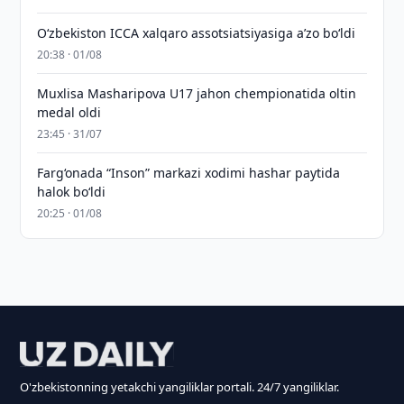
O‘zbekiston ICCA xalqaro assotsiatsiyasiga aʼzo bo‘ldi
20:38 · 01/08
Muxlisa Masharipova U17 jahon chempionatida oltin
medal oldi
23:45 · 31/07
Farg‘onada “Inson” markazi xodimi hashar paytida
halok bo‘ldi
20:25 · 01/08
O'zbekistonning yetakchi yangiliklar portali. 24/7 yangiliklar.