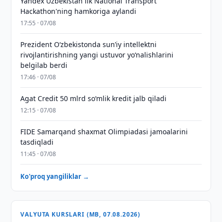
Yandex Uzbekistan ilk National Transport
Hackathon'ning hamkoriga aylandi
17:55 · 07/08
Prezident Oʻzbekistonda sunʼiy intellektni
rivojlantirishning yangi ustuvor yoʻnalishlarini
belgilab berdi
17:46 · 07/08
Agat Credit 50 mlrd so‘mlik kredit jalb qiladi
12:15 · 07/08
FIDE Samarqand shaxmat Olimpiadasi jamoalarini
tasdiqladi
11:45 · 07/08
Ko'proq yangiliklar →
VALYUTA KURSLARI (MB, 07.08.2026)