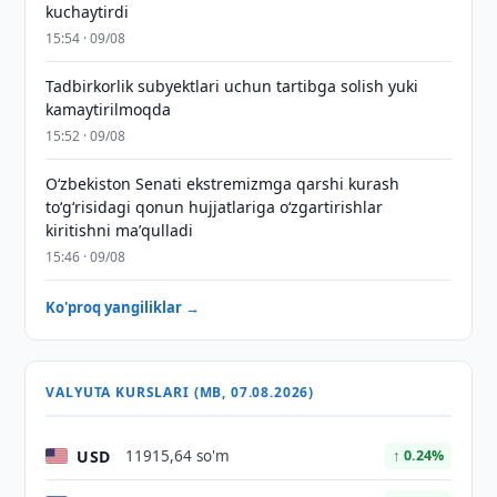
kuchaytirdi
15:54 · 09/08
Tadbirkorlik subyektlari uchun tartibga solish yuki
kamaytirilmoqda
15:52 · 09/08
Oʻzbekiston Senati ekstremizmga qarshi kurash
toʻgʻrisidagi qonun hujjatlariga oʻzgartirishlar
kiritishni maʼqulladi
15:46 · 09/08
Ko'proq yangiliklar →
VALYUTA KURSLARI (MB, 07.08.2026)
USD
11915,64 so'm
↑ 0.24%