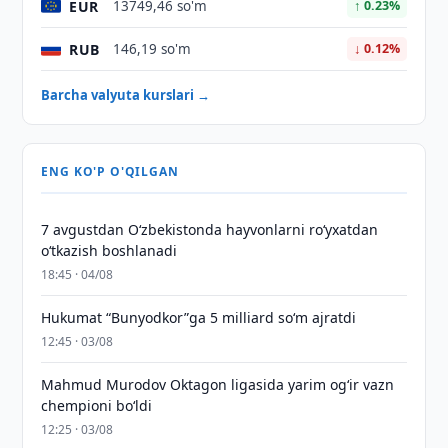
EUR
13749,46 so'm
↑ 0.23%
RUB
146,19 so'm
↓ 0.12%
Barcha valyuta kurslari →
ENG KO'P O'QILGAN
7 avgustdan O‘zbekistonda hayvonlarni ro‘yxatdan
o‘tkazish boshlanadi
18:45 · 04/08
Hukumat “Bunyodkor”ga 5 milliard so‘m ajratdi
12:45 · 03/08
Mahmud Murodov Oktagon ligasida yarim og‘ir vazn
chempioni bo‘ldi
12:25 · 03/08