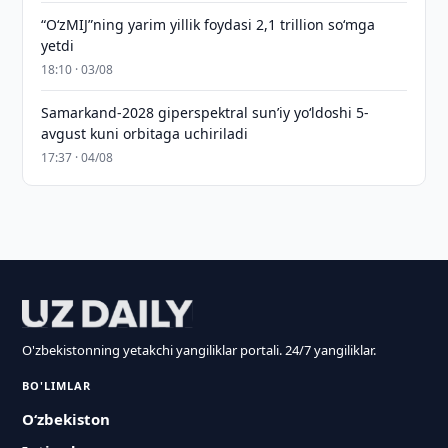
“O‘zMIJ”ning yarim yillik foydasi 2,1 trillion so‘mga
yetdi
18:10 · 03/08
Samarkand-2028 giperspektral sun’iy yo‘ldoshi 5-
avgust kuni orbitaga uchiriladi
17:37 · 04/08
O'zbekistonning yetakchi yangiliklar portali. 24/7 yangiliklar.
BO'LIMLAR
O‘zbekiston