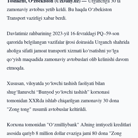
Toshkent, O‘zbekiston (UzDaily.uz) —
Urganchga 30 ta
zamonaviy avtobus yetib keldi. Bu haqda O‘zbekiston
Transport vazirligi xabar berdi.
Davlatimiz rahbarining 2023-yil 16-fevraldagi PQ–59-son
qarorida belgilangan vazifalar ijrosi doirasida Urganch shahrida
aholiga sifatli jamoat transporti xizmati ko‘rsatishni yo‘lga
qo‘yish maqsadida zamonaviy avtobuslari olib kelinishi davom
etmoqda.
Xususan, viloyatda yo‘lovchi tashish faoliyati bilan
shug‘llanuvchi “Bunyod yo‘lovchi tashish” korxonasi
tomonidan XXRda ishlab chiqarilgan zamonaviy 30 dona
"Zong tong" rusumli avtobuslar keltirildi.
Korxona tomonidan "O‘zmilliybank" AJning imtiyozli kreditlari
asosida qariyb 8 million dollar evaziga jami 80 dona "Zong