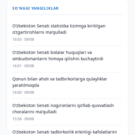
SO'NGGI YANGILIKLAR
Oʻzbekiston Senati statistika tizimiga kiritilgan
oʻzgartirishlarni maʼqulladi
16:03 · 09/08
Oʻzbekiston Senati bolalar huquqlari va
ombudsmanlarni himoya qilishni kuchaytirdi
16:01 · 09/08
Qonun bilan aholi va tadbirkorlarga qulayliklar
yaratilmoqda
16:00 · 09/08
Oʻzbekiston Senati nogironlarni qoʻllab-quvvatlash
choralarini maʼqulladi
15:56 · 09/08
Oʻzbekiston Senati tadbirkorlik erkinligi kafolatlarini