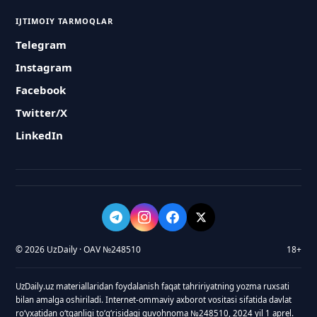
IJTIMOIY TARMOQLAR
Telegram
Instagram
Facebook
Twitter/X
LinkedIn
© 2026 UzDaily · OAV №248510
18+
UzDaily.uz materiallaridan foydalanish faqat tahririyatning yozma ruxsati
bilan amalga oshiriladi. Internet-ommaviy axborot vositasi sifatida davlat
roʻyxatidan oʻtganligi toʻgʻrisidagi guvohnoma №248510, 2024 yil 1 aprel.