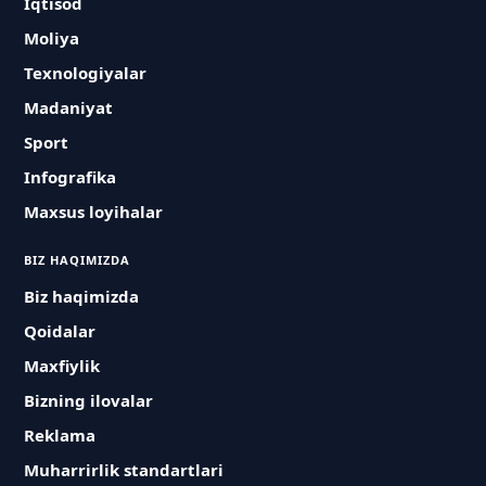
Iqtisod
Moliya
Texnologiyalar
Madaniyat
Sport
Infografika
Maxsus loyihalar
BIZ HAQIMIZDA
Biz haqimizda
Qoidalar
Maxfiylik
Bizning ilovalar
Reklama
Muharrirlik standartlari