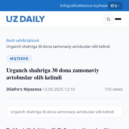
Infografika
Maxsus loyihalar
O'z
Bosh sahifa
Iqtisod
›
›
Urganch shahriga 30 dona zamonaviy avtobuslar olib kelindi
IQTISOD
Urganch shahriga 30 dona zamonaviy
avtobuslar olib kelindi
Dilafro'z Niyazova
·
13.05.2025
·
12:10
·
710 views
Urganch shahriga 30 dona zamonaviy avtobuslar olib kelindi