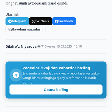
tong" rusumli avtobuslarni xarid qilindi.
Ulashish:
Telegram
Twitter/X
Facebook
Havolani nusxalash
Dilafro'z Niyazova
·
👁 710 views
·
13.05.2025 · 12:10
Voqealar rivojidan xabardor bo‘ling
Eng muhim xabarlar, eksklyuziv reportajlar va tezkor
yangiliklarni o‘zingizga qulay platformada kuzatib
boring.
Obuna bo'ling