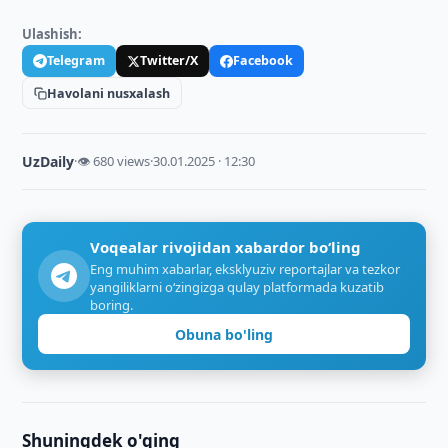
Ulashish:
Telegram
Twitter/X
Facebook
Havolani nusxalash
UzDaily
·
👁 680 views
·
30.01.2025 · 12:30
Voqealar rivojidan xabardor bo‘ling
Eng muhim xabarlar, eksklyuziv reportajlar va tezkor
yangiliklarni o‘zingizga qulay platformada kuzatib
boring.
Obuna bo'ling
Shuningdek o'qing