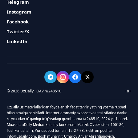
Telegram
Instagram
Facebook
Twitter/X
LinkedIn
© 2026 UzDaily · OAV №248510
18+
UzDaily.uz materiallaridan foydalanish faqat tahririyatning yozma ruxsati
bilan amalga oshiriladi. Internet-ommaviy axborot vositasi sifatida davlat
roʻyxatidan oʻtganligi toʻgʻrisidagi guvohnoma №248510, 2024 yil 1 aprel.
Muassis: «Daily Media» xususiy korxonasi. Manzil: Oʻzbekiston, 100180,
Toshkent shahri, Yunusobod tumani, 12-27-73. Elektron pochta:
info@uzdaily.com. Bosh muharrir: Umarov Anvar Abrardjanovich.