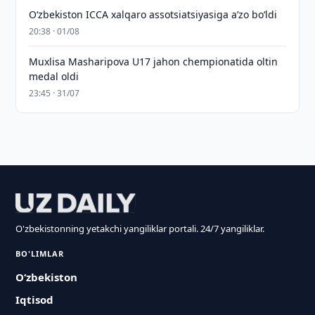
O‘zbekiston ICCA xalqaro assotsiatsiyasiga aʼzo bo‘ldi
20:38 · 01/08
Muxlisa Masharipova U17 jahon chempionatida oltin
medal oldi
23:45 · 31/07
O'zbekistonning yetakchi yangiliklar portali. 24/7 yangiliklar.
BO'LIMLAR
O‘zbekiston
Iqtisod