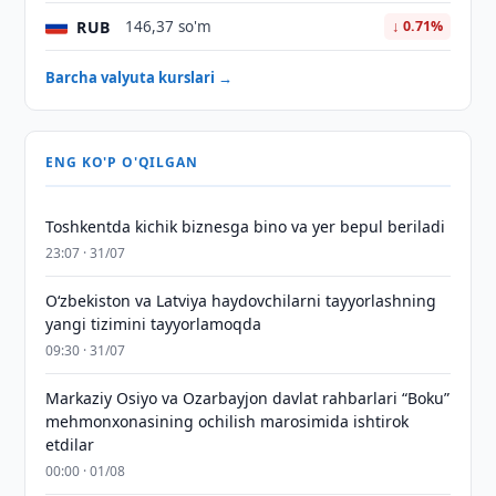
RUB
146,37 so'm
↓ 0.71%
Barcha valyuta kurslari →
ENG KO'P O'QILGAN
Toshkentda kichik biznesga bino va yer bepul beriladi
23:07 · 31/07
Oʻzbekiston va Latviya haydovchilarni tayyorlashning
yangi tizimini tayyorlamoqda
09:30 · 31/07
Markaziy Osiyo va Ozarbayjon davlat rahbarlari “Boku”
mehmonxonasining ochilish marosimida ishtirok
etdilar
00:00 · 01/08