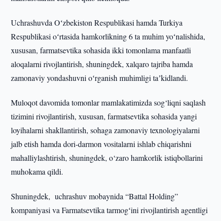
Uchrashuvda Oʻzbekiston Respublikasi hamda Turkiya
Respublikasi oʻrtasida hamkorlikning 6 ta muhim yoʻnalishida,
xususan, farmatsevtika sohasida ikki tomonlama manfaatli
aloqalarni rivojlantirish, shuningdek, xalqaro tajriba hamda
zamonaviy yondashuvni oʻrganish muhimligi taʼkidlandi.
Muloqot davomida tomonlar mamlakatimizda sog‘liqni saqlash
tizimini rivojlantirish, xususan, farmatsevtika sohasida yangi
loyihalarni shakllantirish, sohaga zamonaviy texnologiyalarni
jalb etish hamda dori-darmon vositalarni ishlab chiqarishni
mahalliylashtirish, shuningdek, o‘zaro hamkorlik istiqbollarini
muhokama qildi.
Shuningdek, uchrashuv mobaynida “Battal Holding”
kompaniyasi va Farmatsevtika tarmogʻini rivojlantirish agentligi