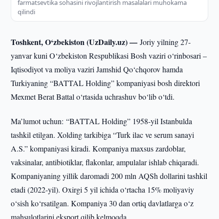
farmatsevtika sohasini rivojlantirish masalalari muhokama
qilindi
Toshkent, O‘zbekiston (UzDaily.uz) —
Joriy yilning 27-
yanvar kuni O‘zbekiston Respublikasi Bosh vaziri o‘rinbosari –
Iqtisodiyot va moliya vaziri Jamshid Qo‘chqorov hamda
Turkiyaning “BATTAL Holding” kompaniyasi bosh direktori
Mexmet Berat Battal o‘rtasida uchrashuv bo‘lib o‘tdi.
Ma’lumot uchun: “BATTAL Holding” 1958-yil Istanbulda
tashkil etilgan. Xolding tarkibiga “Turk ilac ve serum sanayi
A.S.” kompaniyasi kiradi. Kompaniya maxsus zardoblar,
vaksinalar, antibiotiklar, flakonlar, ampulalar ishlab chiqaradi.
Kompaniyaning yillik daromadi 200 mln AQSh dollarini tashkil
etadi (2022-yil). Oxirgi 5 yil ichida o‘rtacha 15% moliyaviy
o‘sish ko‘rsatilgan. Kompaniya 30 dan ortiq davlatlarga o‘z
mahsulotlarini eksport qilib kelmoqda.