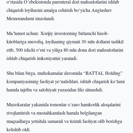
oʻrtasida Oʻzbekistonda parenteral dori mahsulotlarini ishlab
chiqarish loyihasini amalga oshirish boʻyicha Anglashuv
Memorandumi imzolandi.
Maʼlumot uchun: Xorijiy investorning birlamchi hisob-
kitoblariga muvofiq, loyihaning qiymati 30 mln dollarni tashkil
etib, 500 ishchi oʻrni va yiliga 80 mln dona dori mahsulotlarini
ishlab chiqarish imkoniyatini yaratadi.
Shu bilan birga, muhokamalar davomida “BATTAL Holding”
kompaniyasining faoliyat yo‘nalishlari, ishlab chiqarish ko‘lami
hamda tajriba va salohiyati yuzasidan fikr almashdi.
Muzokaralar yakunida tomonlar o‘zaro hamkorlik aloqalarini
rivojlantirish va mustahkamlash hamda belgilangan
maqsadlarga yetishda samarali va tizimli faoliyat olib borishga
kelishib oldi.