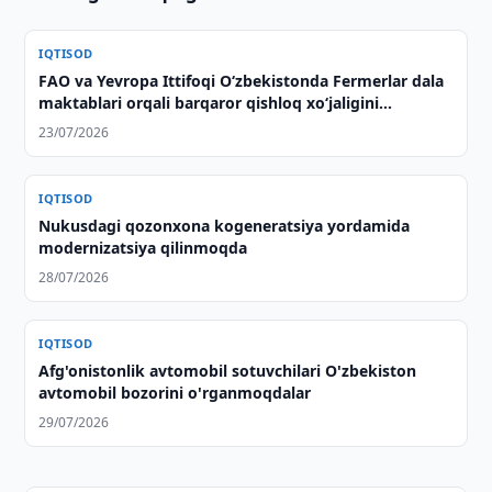
IQTISOD
FAO va Yevropa Ittifoqi O‘zbekistonda Fermerlar dala
maktablari orqali barqaror qishloq xo‘jaligini
rivojlantirishni qo‘llab-quvvatlamoqda
23/07/2026
IQTISOD
Nukusdagi qozonxona kogeneratsiya yordamida
modernizatsiya qilinmoqda
28/07/2026
IQTISOD
Afg'onistonlik avtomobil sotuvchilari O'zbekiston
avtomobil bozorini o'rganmoqdalar
29/07/2026