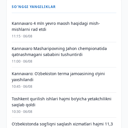
SO'NGGI YANGILIKLAR
Kannavaro 4 mln yevro maosh haqidagi mish-
mishlarni rad etdi
11:15 · 06/08
Kannavaro Masharipovning Jahon chempionatida
qatnashmagani sababini tushuntirdi
11:00 · 06/08
Kannavaro: O‘zbekiston terma jamoasining o‘yini
yaxshilandi
10:45 · 06/08
Toshkent qurilish ishlari hajmi bo‘yicha yetakchilikni
saqlab qoldi
10:30 · 06/08
O‘zbekistonda sog‘liqni saqlash xizmatlari hajmi 11,3