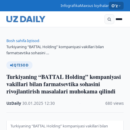
Infografika
Maxsus loyihalar
O'z
Bosh sahifa
Iqtisod
›
›
Turkiyaning “BATTAL Holding” kompaniyasi vakillari bilan
farmatsevtika sohasini …
IQTISOD
Turkiyaning “BATTAL Holding” kompaniyasi
vakillari bilan farmatsevtika sohasini
rivojlantirish masalalari muhokama qilindi
UzDaily
·
30.01.2025
·
12:30
·
680 views
Turkiyaning “BATTAL Holding” kompaniyasi vakillari bilan