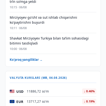
trln so‘mga yetdi
10:15 · 06/08
Mirziyoyev go'sht va sut ishlab chiqarishni
ko'paytirishni buyurdi
10:11 · 06/08
Shavkat Mirziyoyev Turkiya bilan taʼlim sohasidagi
bitimni tasdiqladi
10:00 · 06/08
Ko'proq yangiliklar →
VALYUTA KURSLARI (MB, 06.08.2026)
USD
11886,72 so'm
↓ 0.46%
EUR
13717,27 so'm
↓ 0.19%