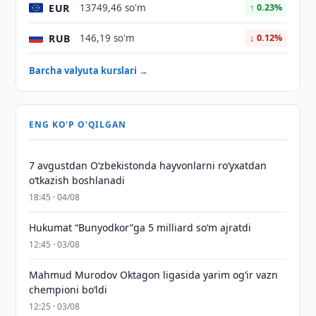
EUR
13749,46 so'm
↑ 0.23%
RUB
146,19 so'm
↓ 0.12%
Barcha valyuta kurslari →
ENG KO'P O'QILGAN
7 avgustdan O‘zbekistonda hayvonlarni ro‘yxatdan
o‘tkazish boshlanadi
18:45 · 04/08
Hukumat “Bunyodkor”ga 5 milliard so‘m ajratdi
12:45 · 03/08
Mahmud Murodov Oktagon ligasida yarim og‘ir vazn
chempioni bo‘ldi
12:25 · 03/08