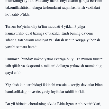
mumkinligi aytildi. Madaniy meros obyektlarini ijaraga berishni
takomillashtirish, ularga tushumlarni raqamlashtirish vazifalari
ko‘rsatib o‘tildi.
Turizm bo‘yicha oliy ta’lim muddati 4 yildan 3 yilga
kamaytirilib, dual tizimga o‘tkazildi. Endi buning davomi
sifatida, talabalarni amaliyot va ishlash uchun xorijga yuborish
yaxshi samara beradi.
Umuman, bunday imkoniyatlar evaziga bu yil 15 million turistni
jalb qilish va eksportni 4 milliard dollarga yetkazish mumkinligi
qayd etildi.
Yig‘ilish kun tartibidagi ikkinchi masala – xorijiy davlatlar bilan
hamkorlikdagi investitsiyaviy loyihalar tahlili bo‘ldi.
Bu yil birinchi chorakning o‘zida Birlashgan Arab Amirliklari,