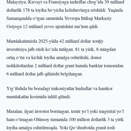
Malayziya, Kuvayt va Fransiyaga tashriflar chog‘ida 39 milliard
dollarlik 178 ta loyiha bo‘yicha kelishuvlarga erishildi. Yaqinda
Samarqandda o‘tgan sammitda Yevropa Ittifoqi Markaziy
Osiyoga 12 milliard yevro ajratishini ma’lum qildi.
Mamlakatimizda 2025-yilda 42 milliard dollar xorijiy
investitsiya jalb etish ko‘zda tutilgan. 81 ta yirik, 8 mingdan
ortiq o‘rta va kichik loyiha amalga oshirilishi, donor
tashkilotlardan 2 milliard dollar grant hamda banklar tomonidan
6 milliard dollar jalb qilinishi belgilangan.
Yig‘ilishda bu boradagi imkoniyatlar hududlar va hamkor
mamlakatlar kesimida tahlil qilindi.
Masalan, ilgari investor bormagan, temir yo‘l yoki magistral yo‘l
ham o‘tmagan Oltinsoy tumanida 100 million dollarlik 3 ta yirik
loyiha amalga oshirilmoqda. Yoki Qo‘shrabotda granit tosh