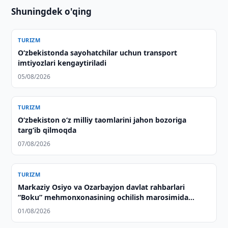
Shuningdek o'qing
TURIZM
Oʻzbekistonda sayohatchilar uchun transport
imtiyozlari kengaytiriladi
05/08/2026
TURIZM
Oʻzbekiston oʻz milliy taomlarini jahon bozoriga
targʻib qilmoqda
07/08/2026
TURIZM
Markaziy Osiyo va Ozarbayjon davlat rahbarlari
“Boku” mehmonxonasining ochilish marosimida
ishtirok etdilar
01/08/2026