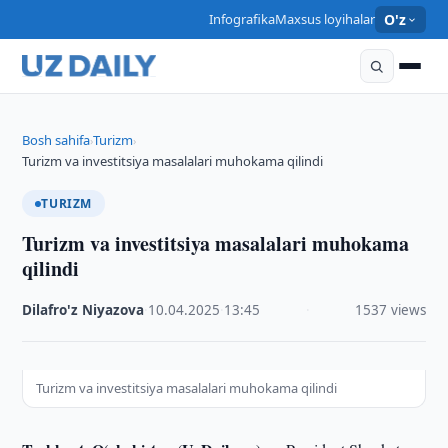
Infografika
Maxsus loyihalar
O'z
Bosh sahifa
Turizm
›
›
Turizm va investitsiya masalalari muhokama qilindi
TURIZM
Turizm va investitsiya masalalari muhokama
qilindi
Dilafro'z Niyazova
·
10.04.2025
·
13:45
·
1537 views
Turizm va investitsiya masalalari muhokama qilindi