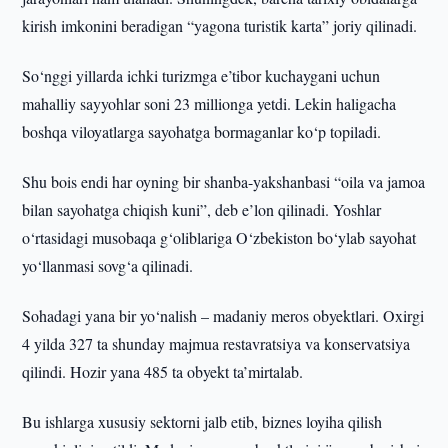
kirish imkonini beradigan “yagona turistik karta” joriy qilinadi.
So‘nggi yillarda ichki turizmga e’tibor kuchaygani uchun
mahalliy sayyohlar soni 23 millionga yetdi. Lekin haligacha
boshqa viloyatlarga sayohatga bormaganlar ko‘p topiladi.
Shu bois endi har oyning bir shanba-yakshanbasi “oila va jamoa
bilan sayohatga chiqish kuni”, deb e’lon qilinadi. Yoshlar
o‘rtasidagi musobaqa g‘oliblariga O‘zbekiston bo‘ylab sayohat
yo‘llanmasi sovg‘a qilinadi.
Sohadagi yana bir yo‘nalish – madaniy meros obyektlari. Oxirgi
4 yilda 327 ta shunday majmua restavratsiya va konservatsiya
qilindi. Hozir yana 485 ta obyekt ta’mirtalab.
Bu ishlarga xususiy sektorni jalb etib, biznes loyiha qilish