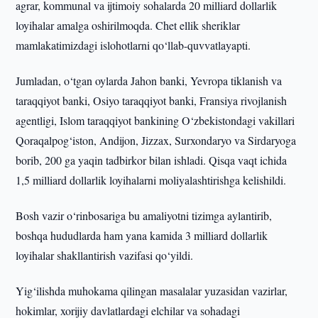
agrar, kommunal va ijtimoiy sohalarda 20 milliard dollarlik
loyihalar amalga oshirilmoqda. Chet ellik sheriklar
mamlakatimizdagi islohotlarni qo‘llab-quvvatlayapti.
Jumladan, o‘tgan oylarda Jahon banki, Yevropa tiklanish va
taraqqiyot banki, Osiyo taraqqiyot banki, Fransiya rivojlanish
agentligi, Islom taraqqiyot bankining O‘zbekistondagi vakillari
Qoraqalpog‘iston, Andijon, Jizzax, Surxondaryo va Sirdaryoga
borib, 200 ga yaqin tadbirkor bilan ishladi. Qisqa vaqt ichida
1,5 milliard dollarlik loyihalarni moliyalashtirishga kelishildi.
Bosh vazir o‘rinbosariga bu amaliyotni tizimga aylantirib,
boshqa hududlarda ham yana kamida 3 milliard dollarlik
loyihalar shakllantirish vazifasi qo‘yildi.
Yig‘ilishda muhokama qilingan masalalar yuzasidan vazirlar,
hokimlar, xorijiy davlatlardagi elchilar va sohadagi