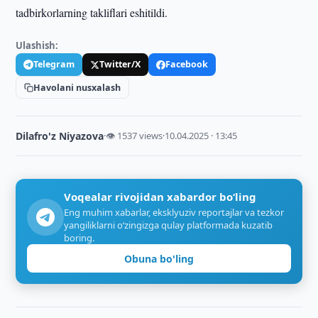
tadbirkorlarning takliflari eshitildi.
Ulashish:
Telegram
Twitter/X
Facebook
Havolani nusxalash
Dilafro'z Niyazova
·
👁 1537 views
·
10.04.2025 · 13:45
Voqealar rivojidan xabardor bo‘ling
Eng muhim xabarlar, eksklyuziv reportajlar va tezkor
yangiliklarni o‘zingizga qulay platformada kuzatib
boring.
Obuna bo'ling