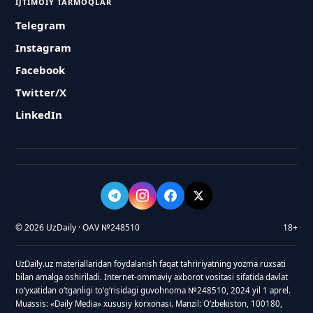
IJTIMOIY TARMOQLAR
Telegram
Instagram
Facebook
Twitter/X
LinkedIn
© 2026 UzDaily · OAV №248510
18+
UzDaily.uz materiallaridan foydalanish faqat tahririyatning yozma ruxsati
bilan amalga oshiriladi. Internet-ommaviy axborot vositasi sifatida davlat
roʻyxatidan oʻtganligi toʻgʻrisidagi guvohnoma №248510, 2024 yil 1 aprel.
Muassis: «Daily Media» xususiy korxonasi. Manzil: Oʻzbekiston, 100180,