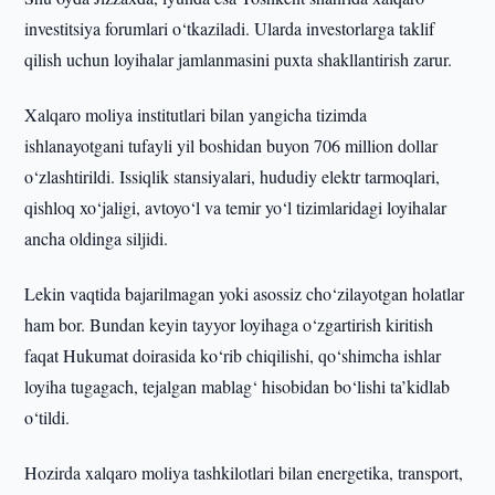
investitsiya forumlari o‘tkaziladi. Ularda investorlarga taklif
qilish uchun loyihalar jamlanmasini puxta shakllantirish zarur.
Xalqaro moliya institutlari bilan yangicha tizimda
ishlanayotgani tufayli yil boshidan buyon 706 million dollar
o‘zlashtirildi. Issiqlik stansiyalari, hududiy elektr tarmoqlari,
qishloq xo‘jaligi, avtoyo‘l va temir yo‘l tizimlaridagi loyihalar
ancha oldinga siljidi.
Lekin vaqtida bajarilmagan yoki asossiz cho‘zilayotgan holatlar
ham bor. Bundan keyin tayyor loyihaga o‘zgartirish kiritish
faqat Hukumat doirasida ko‘rib chiqilishi, qo‘shimcha ishlar
loyiha tugagach, tejalgan mablag‘ hisobidan bo‘lishi ta’kidlab
o‘tildi.
Hozirda xalqaro moliya tashkilotlari bilan energetika, transport,