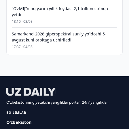
“O‘zMIJ”ning yarim yillik foydasi 2,1 trillion so‘mga
yetdi
18:10 · 03/08
Samarkand-2028 giperspektral sun’iy yo‘ldoshi 5-
avgust kuni orbitaga uchiriladi
17:37 · 04/08
O'zbekistonning yetakchi yangiliklar portali. 24/7 yangiliklar.
BO'LIMLAR
O‘zbekiston