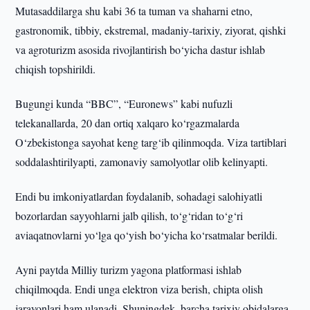
Mutasaddilarga shu kabi 36 ta tuman va shaharni etno,
gastronomik, tibbiy, ekstremal, madaniy-tarixiy, ziyorat, qishki
va agroturizm asosida rivojlantirish bo‘yicha dastur ishlab
chiqish topshirildi.
Bugungi kunda “BBC”, “Euronews” kabi nufuzli
telekanallarda, 20 dan ortiq xalqaro ko‘rgazmalarda
O‘zbekistonga sayohat keng targ‘ib qilinmoqda. Viza tartiblari
soddalashtirilyapti, zamonaviy samolyotlar olib kelinyapti.
Endi bu imkoniyatlardan foydalanib, sohadagi salohiyatli
bozorlardan sayyohlarni jalb qilish, to‘g‘ridan to‘g‘ri
aviaqatnovlarni yo‘lga qo‘yish bo‘yicha ko‘rsatmalar berildi.
Ayni paytda Milliy turizm yagona platformasi ishlab
chiqilmoqda. Endi unga elektron viza berish, chipta olish
jarayonlari ham ulanadi. Shuningdek, barcha tarixiy obidalarga