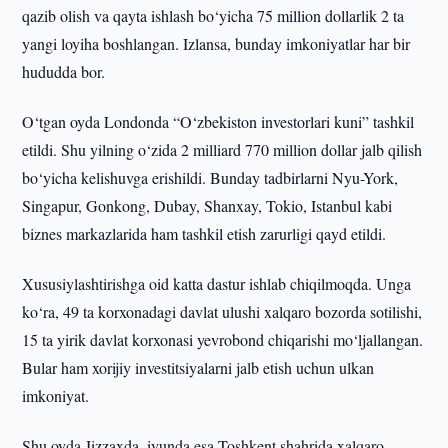
qazib olish va qayta ishlash bo‘yicha 75 million dollarlik 2 ta
yangi loyiha boshlangan. Izlansa, bunday imkoniyatlar har bir
hududda bor.
O‘tgan oyda Londonda “O‘zbekiston investorlari kuni” tashkil
etildi. Shu yilning o‘zida 2 milliard 770 million dollar jalb qilish
bo‘yicha kelishuvga erishildi. Bunday tadbirlarni Nyu-York,
Singapur, Gonkong, Dubay, Shanxay, Tokio, Istanbul kabi
biznes markazlarida ham tashkil etish zarurligi qayd etildi.
Xususiylashtirishga oid katta dastur ishlab chiqilmoqda. Unga
ko‘ra, 49 ta korxonadagi davlat ulushi xalqaro bozorda sotilishi,
15 ta yirik davlat korxonasi yevrobond chiqarishi mo‘ljallangan.
Bular ham xorijiy investitsiyalarni jalb etish uchun ulkan
imkoniyat.
Shu oyda Jizzaxda, iyunda esa Toshkent shahrida xalqaro