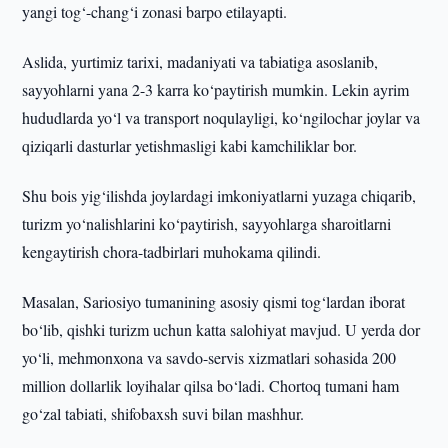
yangi tog‘-chang‘i zonasi barpo etilayapti.
Aslida, yurtimiz tarixi, madaniyati va tabiatiga asoslanib,
sayyohlarni yana 2-3 karra ko‘paytirish mumkin. Lekin ayrim
hududlarda yo‘l va transport noqulayligi, ko‘ngilochar joylar va
qiziqarli dasturlar yetishmasligi kabi kamchiliklar bor.
Shu bois yig‘ilishda joylardagi imkoniyatlarni yuzaga chiqarib,
turizm yo‘nalishlarini ko‘paytirish, sayyohlarga sharoitlarni
kengaytirish chora-tadbirlari muhokama qilindi.
Masalan, Sariosiyo tumanining asosiy qismi tog‘lardan iborat
bo‘lib, qishki turizm uchun katta salohiyat mavjud. U yerda dor
yo‘li, mehmonxona va savdo-servis xizmatlari sohasida 200
million dollarlik loyihalar qilsa bo‘ladi. Chortoq tumani ham
go‘zal tabiati, shifobaxsh suvi bilan mashhur.