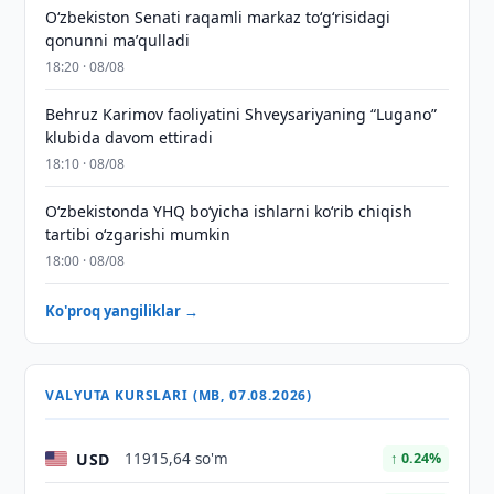
Oʻzbekiston Senati raqamli markaz toʻgʻrisidagi
qonunni maʼqulladi
18:20 · 08/08
Behruz Karimov faoliyatini Shveysariyaning “Lugano”
klubida davom ettiradi
18:10 · 08/08
O‘zbekistonda YHQ bo‘yicha ishlarni ko‘rib chiqish
tartibi o‘zgarishi mumkin
18:00 · 08/08
Ko'proq yangiliklar →
VALYUTA KURSLARI (MB, 07.08.2026)
USD
11915,64 so'm
↑ 0.24%