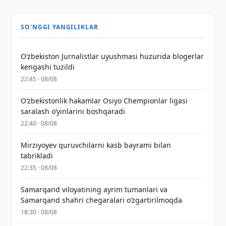
SO'NGGI YANGILIKLAR
O‘zbekiston Jurnalistlar uyushmasi huzurida blogerlar
kengashi tuzildi
22:45 · 08/08
O‘zbekistonlik hakamlar Osiyo Chempionlar ligasi
saralash o‘yinlarini boshqaradi
22:40 · 08/08
Mirziyoyev quruvchilarni kasb bayrami bilan
tabrikladi
22:35 · 08/08
Samarqand viloyatining ayrim tumanlari va
Samarqand shahri chegaralari oʻzgartirilmoqda
18:30 · 08/08