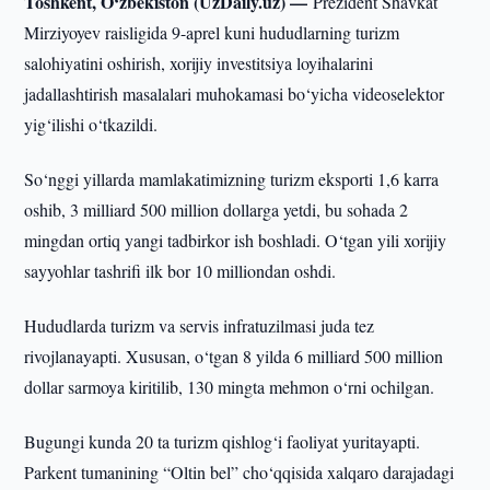
Toshkent, O‘zbekiston (UzDaily.uz) —
Prezident Shavkat
Mirziyoyev raisligida 9-aprel kuni hududlarning turizm
salohiyatini oshirish, xorijiy investitsiya loyihalarini
jadallashtirish masalalari muhokamasi bo‘yicha videoselektor
yig‘ilishi o‘tkazildi.
So‘nggi yillarda mamlakatimizning turizm eksporti 1,6 karra
oshib, 3 milliard 500 million dollarga yetdi, bu sohada 2
mingdan ortiq yangi tadbirkor ish boshladi. O‘tgan yili xorijiy
sayyohlar tashrifi ilk bor 10 milliondan oshdi.
Hududlarda turizm va servis infratuzilmasi juda tez
rivojlanayapti. Xususan, o‘tgan 8 yilda 6 milliard 500 million
dollar sarmoya kiritilib, 130 mingta mehmon o‘rni ochilgan.
Bugungi kunda 20 ta turizm qishlog‘i faoliyat yuritayapti.
Parkent tumanining “Oltin bel” cho‘qqisida xalqaro darajadagi