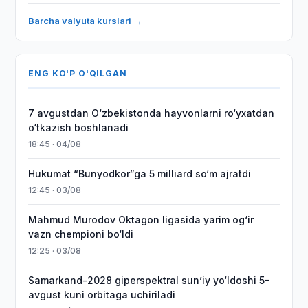
Barcha valyuta kurslari →
ENG KO'P O'QILGAN
7 avgustdan O‘zbekistonda hayvonlarni ro‘yxatdan
o‘tkazish boshlanadi
18:45 · 04/08
Hukumat “Bunyodkor”ga 5 milliard so‘m ajratdi
12:45 · 03/08
Mahmud Murodov Oktagon ligasida yarim og‘ir
vazn chempioni bo‘ldi
12:25 · 03/08
Samarkand-2028 giperspektral sun’iy yo‘ldoshi 5-
avgust kuni orbitaga uchiriladi