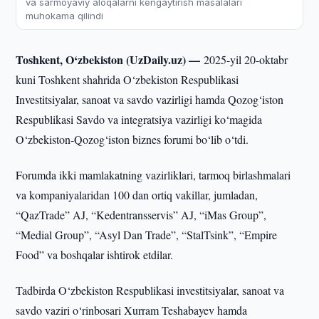
va sarmoyaviy aloqalarni kengaytirish masalalari
muhokama qilindi
Toshkent, O‘zbekiston (UzDaily.uz) —
2025-yil 20-oktabr
kuni Toshkent shahrida O‘zbekiston Respublikasi
Investitsiyalar, sanoat va savdo vazirligi hamda Qozog‘iston
Respublikasi Savdo va integratsiya vazirligi ko‘magida
O‘zbekiston-Qozog‘iston biznes forumi bo‘lib o‘tdi.
Forumda ikki mamlakatning vazirliklari, tarmoq birlashmalari
va kompaniyalaridan 100 dan ortiq vakillar, jumladan,
“QazTrade” AJ, “Kedentransservis” AJ, “iMas Group”,
“Medial Group”, “Asyl Dan Trade”, “StalTsink”, “Empire
Food” va boshqalar ishtirok etdilar.
Tadbirda O‘zbekiston Respublikasi investitsiyalar, sanoat va
savdo vaziri o‘rinbosari Xurram Teshabayev hamda