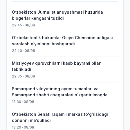
O‘zbekiston Jurnalistlar uyushmasi huzurida
blogerlar kengashi tuzildi
22:45 · 08/08
O‘zbekistonlik hakamlar Osiyo Chempionlar ligasi
saralash o‘yinlarini boshqaradi
22:40 · 08/08
Mirziyoyev quruvchilarni kasb bayrami bilan
tabrikladi
22:35 · 08/08
Samarqand viloyatining ayrim tumanlari va
Samarqand shahri chegaralari oʻzgartirilmoqda
18:30 · 08/08
Oʻzbekiston Senati raqamli markaz toʻgʻrisidagi
qonunni maʼqulladi
18:20 · 08/08