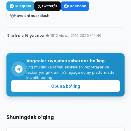
Telegram
Twitter/X
Facebook
Havolani nusxalash
Dilafro'z Niyazova
·
👁 1512 views
·
21.10.2025 · 14:40
Voqealar rivojidan xabardor bo‘ling
Eng muhim xabarlar, eksklyuziv reportajlar va
tezkor yangiliklarni o‘zingizga qulay platformada
kuzatib boring.
Obuna bo'ling
Shuningdek o'qing