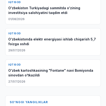
IQTISOD
Oʻzbekiston Turkiyadagi sammitda oʻzining
investitsiya salohiyatini taqdim etdi
01/08/2026
IQTISOD
O‘zbekistonda elektr energiyasi ishlab chiqarish 5,7
foizga oshdi
29/07/2026
IQTISOD
Oʻzbek kartoshkasining "Fontane" navi Bomiyonda
sinovdan oʻtkazildi
27/07/2026
SO'NGGI YANGILIKLAR