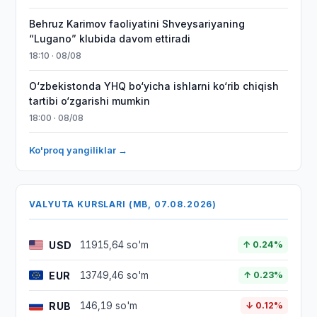
Behruz Karimov faoliyatini Shveysariyaning
“Lugano” klubida davom ettiradi
18:10 · 08/08
O‘zbekistonda YHQ bo‘yicha ishlarni ko‘rib chiqish
tartibi o‘zgarishi mumkin
18:00 · 08/08
Ko'proq yangiliklar →
VALYUTA KURSLARI (MB, 07.08.2026)
USD
11915,64 so'm
↑ 0.24%
EUR
13749,46 so'm
↑ 0.23%
RUB
146,19 so'm
↓ 0.12%