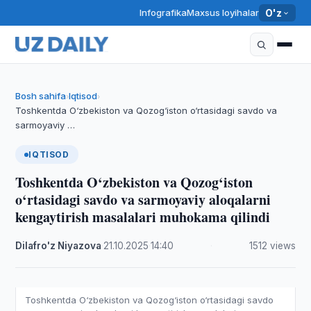
Infografika
Maxsus loyihalar
O'z
Bosh sahifa
Iqtisod
›
›
Toshkentda O‘zbekiston va Qozog‘iston o‘rtasidagi savdo va
sarmoyaviy …
IQTISOD
Toshkentda O‘zbekiston va Qozog‘iston
o‘rtasidagi savdo va sarmoyaviy aloqalarni
kengaytirish masalalari muhokama qilindi
Dilafro'z Niyazova
·
21.10.2025
·
14:40
·
1512 views
Toshkentda O‘zbekiston va Qozog‘iston o‘rtasidagi savdo