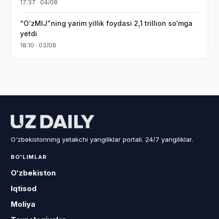
17:37 · 04/08
“O‘zMIJ”ning yarim yillik foydasi 2,1 trillion so‘mga
yetdi
18:10 · 03/08
O'zbekistonning yetakchi yangiliklar portali. 24/7 yangiliklar.
BO'LIMLAR
O‘zbekiston
Iqtisod
Moliya