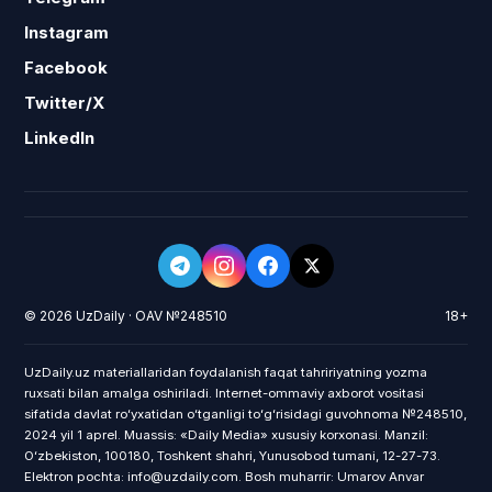
Instagram
Facebook
Twitter/X
LinkedIn
© 2026 UzDaily · OAV №248510
18+
UzDaily.uz materiallaridan foydalanish faqat tahririyatning yozma
ruxsati bilan amalga oshiriladi. Internet-ommaviy axborot vositasi
sifatida davlat roʻyxatidan oʻtganligi toʻgʻrisidagi guvohnoma №248510,
2024 yil 1 aprel. Muassis: «Daily Media» xususiy korxonasi. Manzil:
Oʻzbekiston, 100180, Toshkent shahri, Yunusobod tumani, 12-27-73.
Elektron pochta: info@uzdaily.com. Bosh muharrir: Umarov Anvar