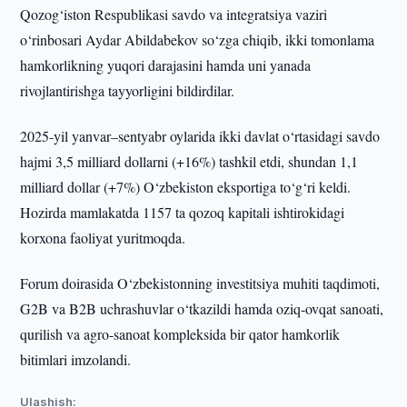
Qozog‘iston Respublikasi savdo va integratsiya vaziri
o‘rinbosari Aydar Abildabekov so‘zga chiqib, ikki tomonlama
hamkorlikning yuqori darajasini hamda uni yanada
rivojlantirishga tayyorligini bildirdilar.
2025-yil yanvar–sentyabr oylarida ikki davlat o‘rtasidagi savdo
hajmi 3,5 milliard dollarni (+16%) tashkil etdi, shundan 1,1
milliard dollar (+7%) O‘zbekiston eksportiga to‘g‘ri keldi.
Hozirda mamlakatda 1157 ta qozoq kapitali ishtirokidagi
korxona faoliyat yuritmoqda.
Forum doirasida O‘zbekistonning investitsiya muhiti taqdimoti,
G2B va B2B uchrashuvlar o‘tkazildi hamda oziq-ovqat sanoati,
qurilish va agro-sanoat kompleksida bir qator hamkorlik
bitimlari imzolandi.
Ulashish: