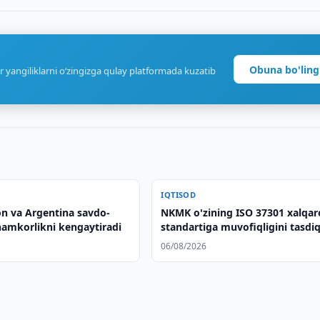
Obuna bo'ling
r yangiliklarni o‘zingizga qulay platformada kuzatib
IQTISOD
on va Argentina savdo-
NKMK o'zining ISO 37301 xalqar
hamkorlikni kengaytiradi
standartiga muvofiqligini tasdiq
06/08/2026