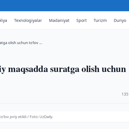
liya
Texnologiyalar
Madaniyat
Sport
Turizm
Dunyo
tga olish uchun to‘lov …
riy maqsadda suratga olish uchun
·
135
ov joriy etildi / Foto: UzDaily.