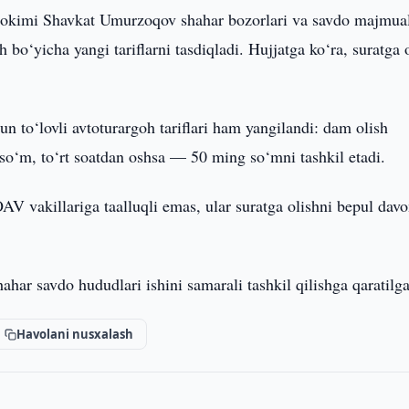
okimi Shavkat Umurzoqov shahar bozorlari va savdo majmual
 bo‘yicha yangi tariflarni tasdiqladi. Hujjatga ko‘ra, suratga 
n to‘lovli avtoturargoh tariflari ham yangilandi: dam olish
so‘m, to‘rt soatdan oshsa — 50 ming so‘mni tashkil etadi.
 OAV vakillariga taalluqli emas, ular suratga olishni bepul dav
shahar savdo hududlari ishini samarali tashkil qilishga qaratilg
Havolani nusxalash