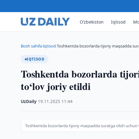
O‘zbekiston
Iqtisod
Mo
Bosh sahifa
Iqtisod
Toshkentda bozorlarda tijoriy maqsadda sura
›
›
IQTISOD
Toshkentda bozorlarda tijo
to‘lov joriy etildi
UzDaily
·
19.11.2025
·
11:44
Toshkentda bozorlarda tijoriy maqsadda suratga olish uchun to‘l