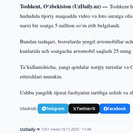
Toshkent, O‘zbekiston (UzDaily.uz) —
Toshkent h
hududida tijoriy maqsadda video va foto suratga olish
narxi bir soatga 5 million so‘m etib belgilandi.
Bundan tashqari, bozorlarda yengil avtomobillar uchu
kunlarida uch soatgacha avtomobil saqlash 25 ming 
Taʼkidlanishicha, yangi qoidalar xorijiy turistlar va
ettirishlari mumkin.
Ushbu yangilik tijorat faoliyatini tartibga solish va 
Ulashish:
Telegram
Twitter/X
Facebook
UzDaily
·
👁 1351 views
·
19.11.2025 · 11:44