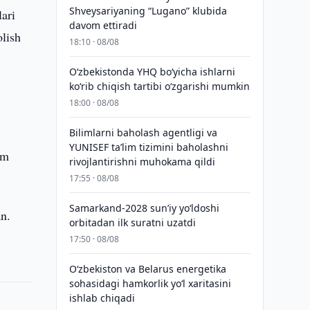
Shveysariyaning “Lugano” klubida
ari
davom ettiradi
olish
18:10 · 08/08
O‘zbekistonda YHQ bo‘yicha ishlarni
ko‘rib chiqish tartibi o‘zgarishi mumkin
18:00 · 08/08
Bilimlarni baholash agentligi va
YUNISEF taʼlim tizimini baholashni
om
rivojlantirishni muhokama qildi
17:55 · 08/08
Samarkand-2028 sunʼiy yo‘ldoshi
an.
orbitadan ilk suratni uzatdi
17:50 · 08/08
Oʻzbekiston va Belarus energetika
sohasidagi hamkorlik yoʻl xaritasini
ishlab chiqadi