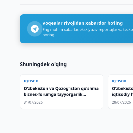
Voqealar rivojidan xabardor bo‘ling
Eng muhim xabarlar, eksklyuziv reportajlar va tezko
boring.
Shuningdek o'qing
IQTISOD
IQTISOD
O‘zbekiston va Qozog‘iston qo‘shma
Oʻzbekist
biznes-forumga tayyorgarlik
iqtisodiy 
ko‘rmoqda
31/07/2026
28/07/2026