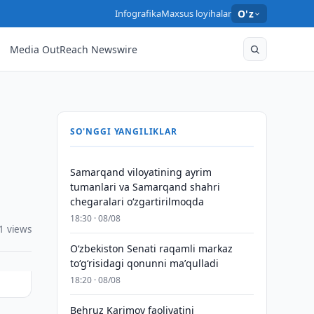
Infografika
Maxsus loyihalar
O'z
Media OutReach Newswire
SO'NGGI YANGILIKLAR
Samarqand viloyatining ayrim
tumanlari va Samarqand shahri
chegaralari oʻzgartirilmoqda
18:30 · 08/08
1 views
Oʻzbekiston Senati raqamli markaz
toʻgʻrisidagi qonunni maʼqulladi
18:20 · 08/08
Behruz Karimov faoliyatini