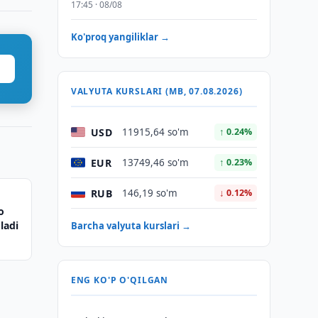
17:45 · 08/08
Ko'proq yangiliklar →
VALYUTA KURSLARI (MB, 07.08.2026)
USD
11915,64 so'm
↑ 0.24%
EUR
13749,46 so'm
↑ 0.23%
RUB
146,19 so'm
↓ 0.12%
o
ladi
Barcha valyuta kurslari →
ENG KO'P O'QILGAN