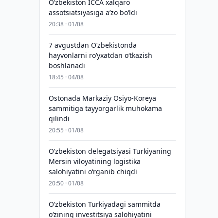
O‘zbekiston ICCA xalqaro
assotsiatsiyasiga aʼzo bo‘ldi
20:38 · 01/08
7 avgustdan O‘zbekistonda
hayvonlarni ro‘yxatdan o‘tkazish
boshlanadi
18:45 · 04/08
Ostonada Markaziy Osiyo-Koreya
sammitiga tayyorgarlik muhokama
qilindi
20:55 · 01/08
Oʻzbekiston delegatsiyasi Turkiyaning
Mersin viloyatining logistika
salohiyatini oʻrganib chiqdi
20:50 · 01/08
Oʻzbekiston Turkiyadagi sammitda
oʻzining investitsiya salohiyatini