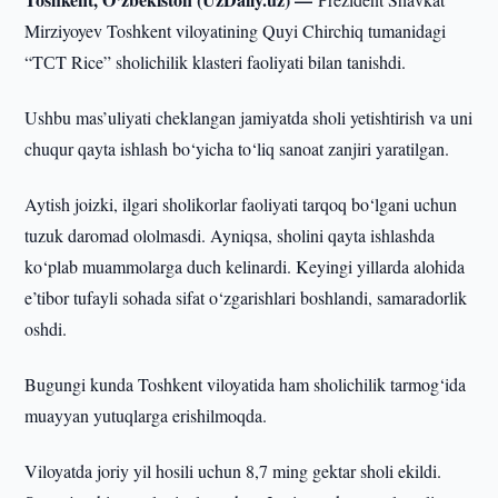
Mirziyoyev Toshkent viloyatining Quyi Chirchiq tumanidagi
“TСT Rice” sholichilik klasteri faoliyati bilan tanishdi.
Ushbu mas’uliyati cheklangan jamiyatda sholi yetishtirish va uni
chuqur qayta ishlash bo‘yicha to‘liq sanoat zanjiri yaratilgan.
Aytish joizki, ilgari sholikorlar faoliyati tarqoq bo‘lgani uchun
tuzuk daromad ololmasdi. Ayniqsa, sholini qayta ishlashda
ko‘plab muammolarga duch kelinardi. Keyingi yillarda alohida
e’tibor tufayli sohada sifat o‘zgarishlari boshlandi, samaradorlik
oshdi.
Bugungi kunda Toshkent viloyatida ham sholichilik tarmog‘ida
muayyan yutuqlarga erishilmoqda.
Viloyatda joriy yil hosili uchun 8,7 ming gektar sholi ekildi.