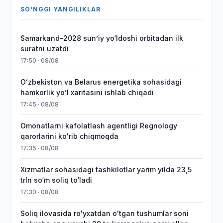
SO'NGGI YANGILIKLAR
Samarkand-2028 sunʼiy yo‘ldoshi orbitadan ilk
suratni uzatdi
17:50 · 08/08
Oʻzbekiston va Belarus energetika sohasidagi
hamkorlik yoʻl xaritasini ishlab chiqadi
17:45 · 08/08
Omonatlarni kafolatlash agentligi Regnology
qarorlarini ko'rib chiqmoqda
17:35 · 08/08
Xizmatlar sohasidagi tashkilotlar yarim yilda 23,5
trln so‘m soliq to‘ladi
17:30 · 08/08
Soliq ilovasida ro'yxatdan o'tgan tushumlar soni