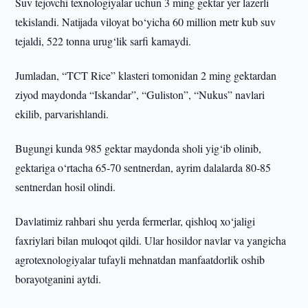
Suv tejovchi texnologiyalar uchun 3 ming gektar yer lazerli
tekislandi. Natijada viloyat bo‘yicha 60 million metr kub suv
tejaldi, 522 tonna urug‘lik sarfi kamaydi.
Jumladan, “TCT Rice” klasteri tomonidan 2 ming gektardan
ziyod maydonda “Iskandar”, “Guliston”, “Nukus” navlari
ekilib, parvarishlandi.
Bugungi kunda 985 gektar maydonda sholi yig‘ib olinib,
gektariga o‘rtacha 65-70 sentnerdan, ayrim dalalarda 80-85
sentnerdan hosil olindi.
Davlatimiz rahbari shu yerda fermerlar, qishloq xo‘jaligi
faxriylari bilan muloqot qildi. Ular hosildor navlar va yangicha
agrotexnologiyalar tufayli mehnatdan manfaatdorlik oshib
borayotganini aytdi.