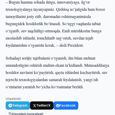
– Bugun hamma sohada ilmga, innovatsiyaga, ilg‘or
texnologiyalarga tayanyapmiz. Qishloq xo‘jaligida ham bozor
tamoyillarini joriy etib, daromadni oshirmaganimizda
bugungidek hosildorlik bo‘lmasdi. So‘nggi vaqtlarda tabiat
o‘zgarib, suv taqchilligi ortmoqda. Endi mirishkorlar bunga
moslashib ishlashi, tomchilatib sug‘orish, suvdan tejab
foydalanishni o‘rganishi kerak, – dedi Prezident.
Sohadagi xorijiy tajribalarni o‘rganish, ilm bilan mehnat
unumdorligini oshirish muhim ekani ta’kidlandi. Mutasaddilarga
hosildor navlarni ko‘paytirish, qayta ishlashni kuchaytirish, suv
tejovchi texnologiyalardan samarali foydalanish, yangi ish
o‘rinlarini yaratish bo‘yicha ko‘rsatmalar berildi.
Ulashish:
Telegram
Twitter/X
Facebook
Havolani nusxalash