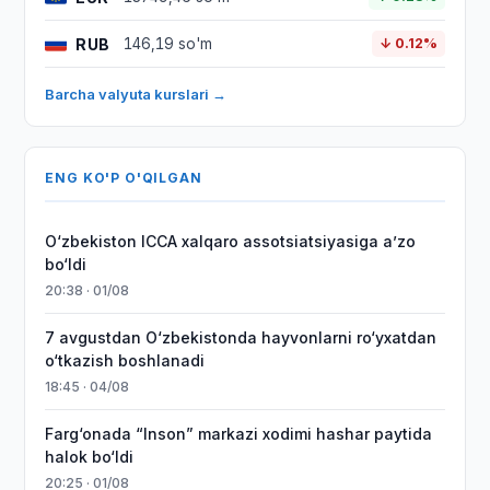
RUB
146,19 so'm
↓ 0.12%
Barcha valyuta kurslari →
ENG KO'P O'QILGAN
O‘zbekiston ICCA xalqaro assotsiatsiyasiga aʼzo
bo‘ldi
20:38 · 01/08
7 avgustdan O‘zbekistonda hayvonlarni ro‘yxatdan
o‘tkazish boshlanadi
18:45 · 04/08
Farg‘onada “Inson” markazi xodimi hashar paytida
halok bo‘ldi
20:25 · 01/08