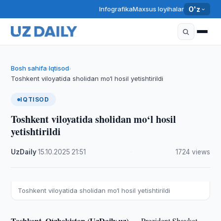
Infografika
Maxsus loyihalar
O'z
Bosh sahifa
Iqtisod
›
›
Toshkent viloyatida sholidan mo‘l hosil yetishtirildi
IQTISOD
Toshkent viloyatida sholidan mo‘l hosil
yetishtirildi
UzDaily
·
15.10.2025
·
21:51
·
1724 views
Toshkent viloyatida sholidan mo‘l hosil yetishtirildi
Toshkent, O‘zbekiston (UzDaily.uz) —
Prezident Shavkat