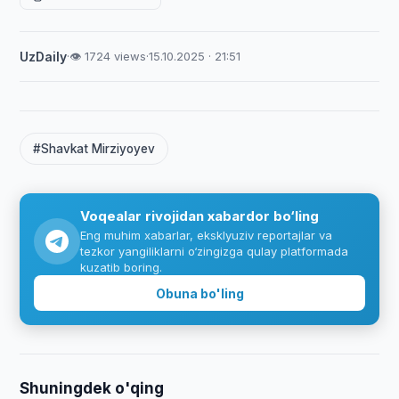
UzDaily
·
👁 1724 views
·
15.10.2025 · 21:51
#Shavkat Mirziyoyev
Voqealar rivojidan xabardor bo‘ling
Eng muhim xabarlar, eksklyuziv reportajlar va
tezkor yangiliklarni o‘zingizga qulay platformada
kuzatib boring.
Obuna bo'ling
Shuningdek o'qing