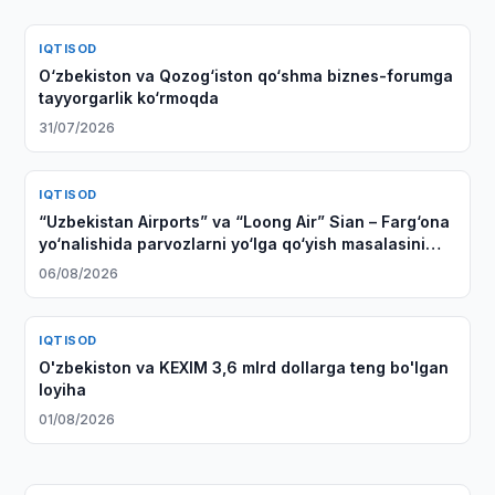
IQTISOD
O‘zbekiston va Qozog‘iston qo‘shma biznes-forumga
tayyorgarlik ko‘rmoqda
31/07/2026
IQTISOD
“Uzbekistan Airports” va “Loong Air” Sian – Farg‘ona
yo‘nalishida parvozlarni yo‘lga qo‘yish masalasini
muhokama qildi
06/08/2026
IQTISOD
O'zbekiston va KEXIM 3,6 mlrd dollarga teng bo'lgan
loyiha
01/08/2026