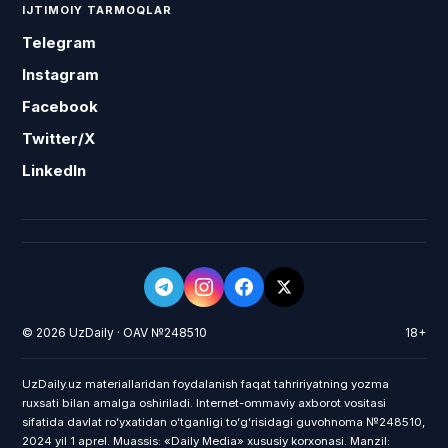
IJTIMOIY TARMOQLAR
Telegram
Instagram
Facebook
Twitter/X
LinkedIn
© 2026 UzDaily · OAV №248510
18+
UzDaily.uz materiallaridan foydalanish faqat tahririyatning yozma
ruxsati bilan amalga oshiriladi. Internet-ommaviy axborot vositasi
sifatida davlat roʻyxatidan oʻtganligi toʻgʻrisidagi guvohnoma №248510,
2024 yil 1 aprel. Muassis: «Daily Media» xususiy korxonasi. Manzil: