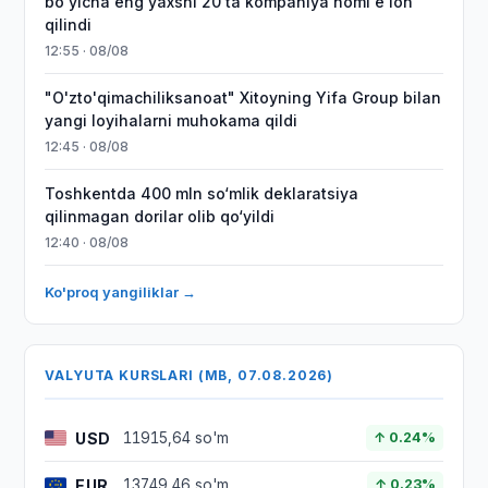
bo'yicha eng yaxshi 20 ta kompaniya nomi e'lon
qilindi
12:55 · 08/08
"O'zto'qimachiliksanoat" Xitoyning Yifa Group bilan
yangi loyihalarni muhokama qildi
12:45 · 08/08
Toshkentda 400 mln so‘mlik deklaratsiya
qilinmagan dorilar olib qo‘yildi
12:40 · 08/08
Ko'proq yangiliklar →
VALYUTA KURSLARI (MB, 07.08.2026)
USD
11915,64 so'm
↑ 0.24%
EUR
13749,46 so'm
↑ 0.23%