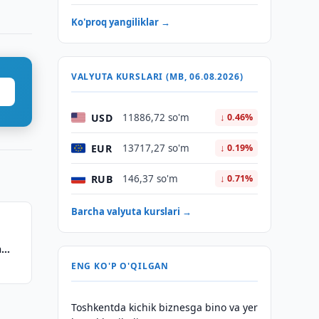
Ko'proq yangiliklar →
VALYUTA KURSLARI (MB, 06.08.2026)
USD
11886,72 so'm
↓ 0.46%
EUR
13717,27 so'm
↓ 0.19%
RUB
146,37 so'm
↓ 0.71%
Barcha valyuta kurslari →
h
ENG KO'P O'QILGAN
Toshkentda kichik biznesga bino va yer