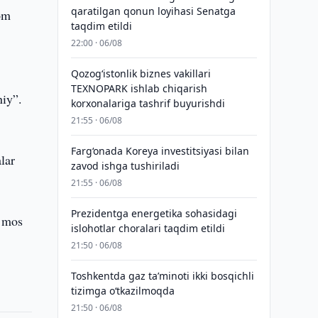
qaratilgan qonun loyihasi Senatga
vom
taqdim etildi
22:00 · 06/08
Qozogʻistonlik biznes vakillari
TEXNOPARK ishlab chiqarish
niy”.
korxonalariga tashrif buyurishdi
21:55 · 06/08
Farg‘onada Koreya investitsiyasi bilan
lar
zavod ishga tushiriladi
21:55 · 06/08
Prezidentga energetika sohasidagi
a mos
islohotlar choralari taqdim etildi
21:50 · 06/08
Toshkentda gaz taʼminoti ikki bosqichli
tizimga o‘tkazilmoqda
21:50 · 06/08