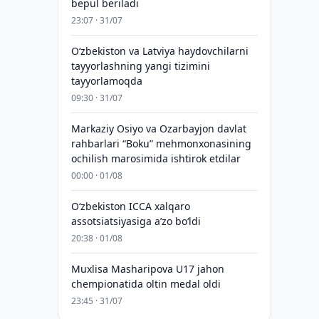
bepul beriladi
23:07 · 31/07
Oʻzbekiston va Latviya haydovchilarni
tayyorlashning yangi tizimini
tayyorlamoqda
09:30 · 31/07
Markaziy Osiyo va Ozarbayjon davlat
rahbarlari “Boku” mehmonxonasining
ochilish marosimida ishtirok etdilar
00:00 · 01/08
O‘zbekiston ICCA xalqaro
assotsiatsiyasiga aʼzo bo‘ldi
20:38 · 01/08
Muxlisa Masharipova U17 jahon
chempionatida oltin medal oldi
23:45 · 31/07