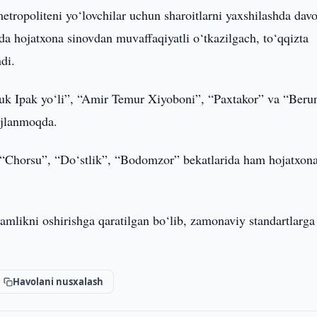
etropoliteni yo‘lovchilar uchun sharoitlarni yaxshilashda da
a hojatxona sinovdan muvaffaqiyatli o‘tkazilgach, to‘qqizta
di.
Buyuk Ipak yo‘li”, “Amir Temur Xiyoboni”, “Paxtakor” va “Beru
vojlanmoqda.
“Chorsu”, “Do‘stlik”, “Bodomzor” bekatlarida ham hojatxona
amlikni oshirishga qaratilgan bo‘lib, zamonaviy standartlarg
Havolani nusxalash