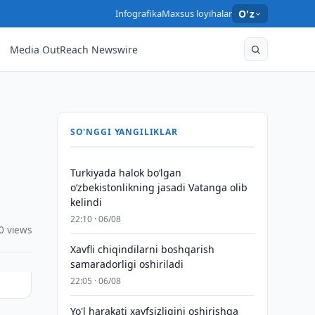
Infografika
Maxsus loyihalar
O'z
Media OutReach Newswire
SO'NGGI YANGILIKLAR
Turkiyada halok bo‘lgan
o‘zbekistonlikning jasadi Vatanga olib
kelindi
22:10 · 06/08
0 views
Xavfli chiqindilarni boshqarish
samaradorligi oshiriladi
22:05 · 06/08
Yo'l harakati xavfsizligini oshirishga