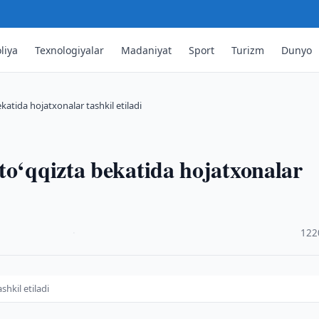
liya
Texnologiyalar
Madaniyat
Sport
Turizm
Dunyo
atida hojatxonalar tashkil etiladi
to‘qqizta bekatida hojatxonalar
·
122
hkil etiladi