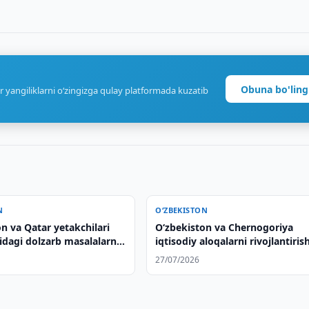
Obuna bo'ling
r yangiliklarni o‘zingizga qulay platformada kuzatib
N
O‘ZBEKISTON
n va Qatar yetakchilari
Oʻzbekiston va Chernogoriya
idagi dolzarb masalalarni
iqtisodiy aloqalarni rivojlantiris
qildilar
masalalarini muhokama qilishdi
27/07/2026