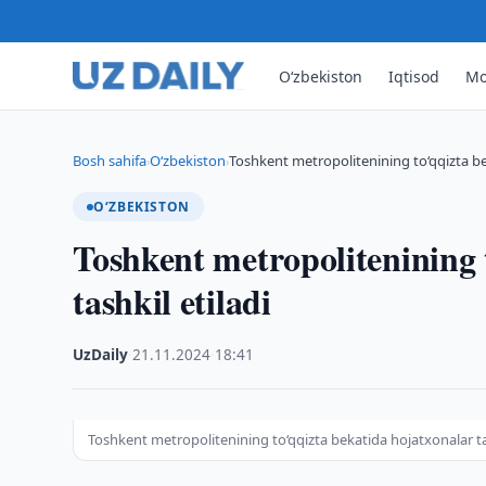
O‘zbekiston
Iqtisod
Mo
Bosh sahifa
O‘zbekiston
Toshkent metropolitenining to‘qqizta bek
›
›
O‘ZBEKISTON
Toshkent metropolitenining 
tashkil etiladi
UzDaily
·
21.11.2024
·
18:41
Toshkent metropolitenining to‘qqizta bekatida hojatxonalar tas