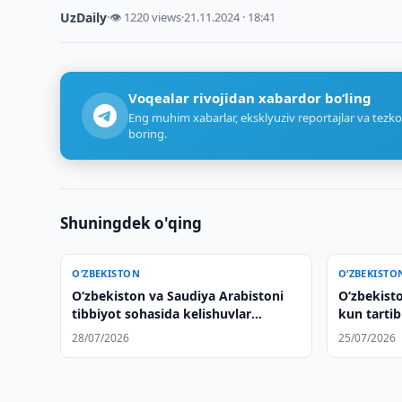
UzDaily
·
👁 1220 views
·
21.11.2024 · 18:41
Voqealar rivojidan xabardor bo‘ling
Eng muhim xabarlar, eksklyuziv reportajlar va tezko
boring.
Shuningdek o'qing
O‘ZBEKISTON
O‘ZBEKISTO
Oʻzbekiston va Saudiya Arabistoni
Oʻzbekisto
tibbiyot sohasida kelishuvlar
kun tartib
imzoladi
muhokama 
28/07/2026
25/07/2026