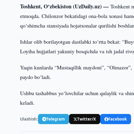
Toshkent, O‘zbekiston (UzDaily.uz) —
Toshkent m
etmoqda. Chilonzor bekatidagi ona-bola xonasi hamd
qo‘shimcha stansiyada hojatxonalar qurilishi boshlan
Ishlar olib borilayotgan dastlabki to‘rtta bekat: “
Loyiha hujjatlari yakuniy bosqichda va ish jadal ri
Yaqin kunlarda “Mustaqillik maydoni”, “Olmazor”, 
paydo bo‘ladi.
Ushbu tashabbus yo‘lovchilar uchun qulaylik va shin
keladi.
Ulashish:
Telegram
Twitter/X
Facebook