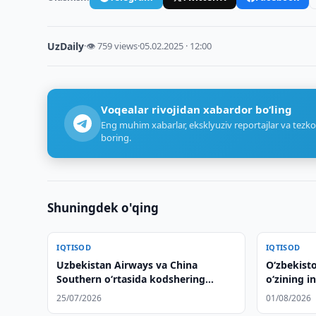
UzDaily
·
👁 759 views
·
05.02.2025 · 12:00
Voqealar rivojidan xabardor bo‘ling
Eng muhim xabarlar, eksklyuziv reportajlar va tezko
boring.
Shuningdek o'qing
IQTISOD
IQTISOD
Uzbekistan Airways va China
Oʻzbekist
Southern o‘rtasida kodshering
oʻzining i
kelishuvi imzolandi
taqdim et
25/07/2026
01/08/2026