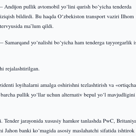
 Andijon pullik avtomobil yo‘lini qurish bo‘yicha tenderda
iziqish bildirdi. Bu haqda O‘zbekiston transport vaziri Ilhom
ervyusida ma’lum qildi.
 — Samarqand yo‘nalishi bo‘yicha ham tenderga tayyorgarlik i
i rejalashtirilgan.
identi loyihalarni amalga oshirishni tezlashtirish va «ortiqch
, barcha pullik yo‘llar uchun alternativ bepul yo‘l mavjudligini
di. Tender jarayonida xususiy hamkor tanlashda PwC, Britaniy
ahon banki ko‘magida asosiy maslahatchi sifatida ishtirok 