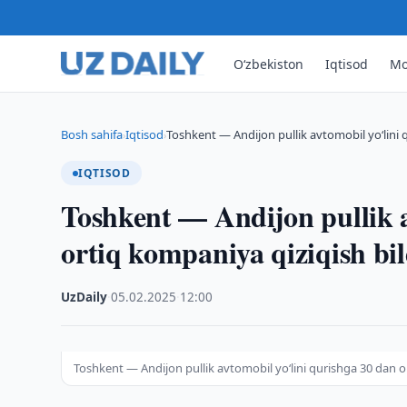
O‘zbekiston
Iqtisod
Mo
Bosh sahifa
Iqtisod
Toshkent — Andijon pullik avtomobil yo‘lini 
›
›
IQTISOD
Toshkent — Andijon pullik a
ortiq kompaniya qiziqish bil
UzDaily
·
05.02.2025
·
12:00
Toshkent — Andijon pullik avtomobil yo‘lini qurishga 30 dan or