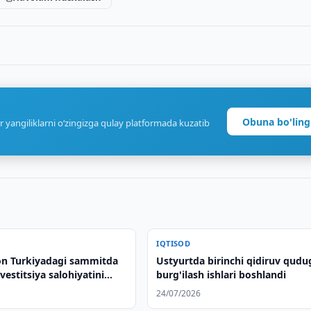
Obuna bo'ling
r yangiliklarni o‘zingizga qulay platformada kuzatib
IQTISOD
on Turkiyadagi sammitda
Ustyurtda birinchi qidiruv qudug
nvestitsiya salohiyatini
burg'ilash ishlari boshlandi
di
24/07/2026