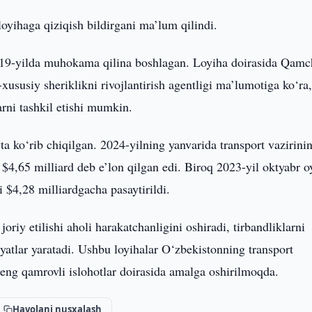
oyihaga qiziqish bildirgani ma’lum qilindi.
2019-yilda muhokama qilina boshlagan. Loyiha doirasida Qamc
-xususiy sheriklikni rivojlantirish agentligi ma’lumotiga ko‘ra
rni tashkil etishi mumkin.
a ko‘rib chiqilgan. 2024-yilning yanvarida transport vazirini
$4,65 milliard deb e’lon qilgan edi. Biroq 2023-yil oktyabr o
 $4,28 milliardgacha pasaytirildi.
oriy etilishi aholi harakatchanligini oshiradi, tirbandliklarni
atlar yaratadi. Ushbu loyihalar O‘zbekistonning transport
keng qamrovli islohotlar doirasida amalga oshirilmoqda.
Havolani nusxalash