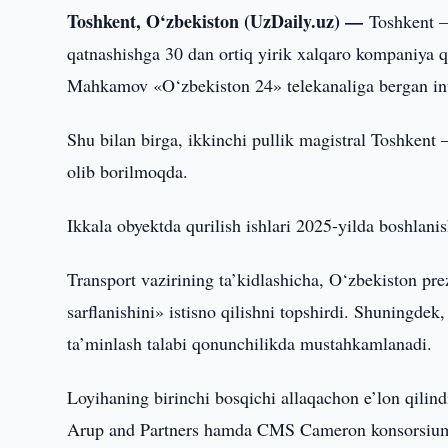
Toshkent, O‘zbekiston (UzDaily.uz) —
Toshkent —
qatnashishga 30 dan ortiq yirik xalqaro kompaniya q
Mahkamov «O‘zbekiston 24» telekanaliga bergan int
Shu bilan birga, ikkinchi pullik magistral Toshkent
olib borilmoqda.
Ikkala obyektda qurilish ishlari 2025-yilda boshlanish
Transport vazirining ta’kidlashicha, O‘zbekiston prez
sarflanishini» istisno qilishni topshirdi. Shuningdek
ta’minlash talabi qonunchilikda mustahkamlanadi.
Loyihaning birinchi bosqichi allaqachon e’lon qilin
Arup and Partners hamda CMS Cameron konsorsiumi J