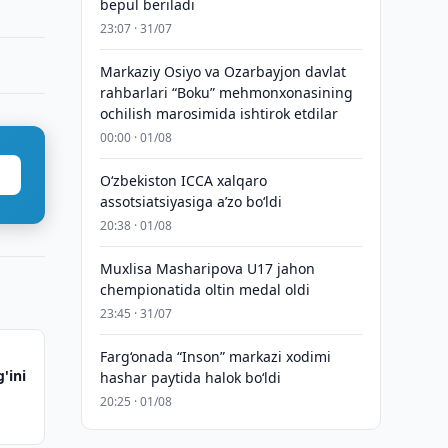
bepul beriladi
23:07 · 31/07
Markaziy Osiyo va Ozarbayjon davlat
rahbarlari “Boku” mehmonxonasining
ochilish marosimida ishtirok etdilar
00:00 · 01/08
O‘zbekiston ICCA xalqaro
assotsiatsiyasiga aʼzo bo‘ldi
20:38 · 01/08
Muxlisa Masharipova U17 jahon
chempionatida oltin medal oldi
23:45 · 31/07
Farg‘onada “Inson” markazi xodimi
'ini
hashar paytida halok bo‘ldi
20:25 · 01/08