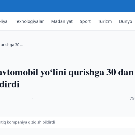
liya
Texnologiyalar
Madaniyat
Sport
Turizm
Dunyo
qurishga 30 …
vtomobil yo‘lini qurishga 30 dan
dirdi
·
75
tiq kompaniya qiziqish bildirdi