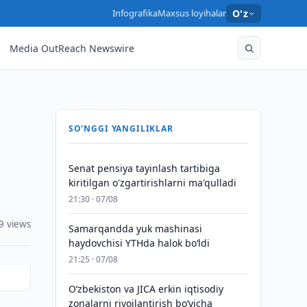
Infografika
Maxsus loyihalar
O'z
Media OutReach Newswire
SO'NGGI YANGILIKLAR
Senat pensiya tayinlash tartibiga
kiritilgan o'zgartirishlarni ma'qulladi
21:30 · 07/08
9 views
Samarqandda yuk mashinasi
haydovchisi YTHda halok bo‘ldi
21:25 · 07/08
Oʻzbekiston va JICA erkin iqtisodiy
zonalarni rivojlantirish boʻyicha