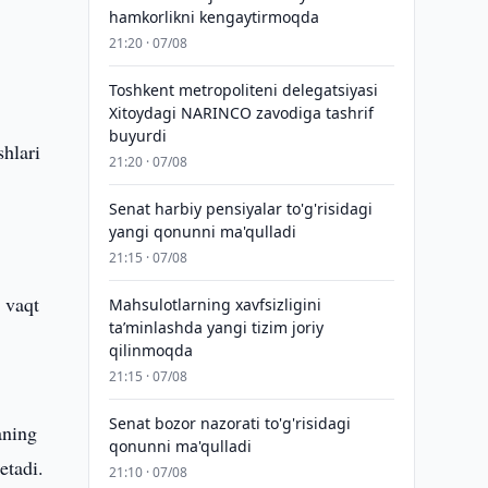
hamkorlikni kengaytirmoqda
21:20 · 07/08
Toshkent metropoliteni delegatsiyasi
Xitoydagi NARINCO zavodiga tashrif
buyurdi
shlari
21:20 · 07/08
Senat harbiy pensiyalar to'g'risidagi
yangi qonunni ma'qulladi
21:15 · 07/08
a vaqt
Mahsulotlarning xavfsizligini
taʼminlashda yangi tizim joriy
qilinmoqda
21:15 · 07/08
Senat bozor nazorati to'g'risidagi
aning
qonunni ma'qulladi
etadi.
21:10 · 07/08