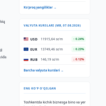
Ko'proq yangiliklar →
hiq
VALYUTA KURSLARI (MB, 07.08.2026)
,
USD
11915,64 so'm
↑ 0.24%
ng
EUR
13749,46 so'm
↑ 0.23%
yida
RUB
146,19 so'm
↓ 0.12%
Barcha valyuta kurslari →
ENG KO'P O'QILGAN
Toshkentda kichik biznesga bino va yer