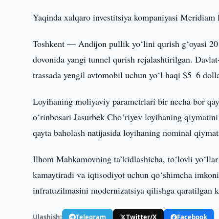
Yaqinda xalqaro investitsiya kompaniyasi Meridiam l
Toshkent — Andijon pullik yo‘lini qurish g‘oyasi 
dovonida yangi tunnel qurish rejalashtirilgan. Davlat
trassada yengil avtomobil uchun yo‘l haqi $5–6 dolla
Loyihaning moliyaviy parametrlari bir necha bor qayt
o‘rinbosari Jasurbek Cho‘riyev loyihaning qiymatini 
qayta baholash natijasida loyihaning nominal qiymati
Ilhom Mahkamovning ta’kidlashicha, to‘lovli yo‘llar j
kamaytiradi va iqtisodiyot uchun qo‘shimcha imkoniy
infratuzilmasini modernizatsiya qilishga qaratilgan 
Ulashish:
Telegram
Twitter/X
Facebook