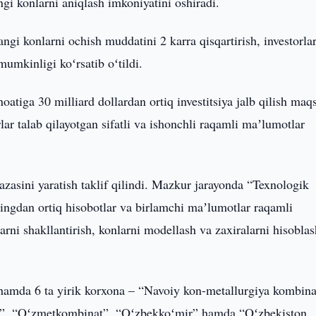
angi konlarni aniqlash imkoniyatini oshiradi.
ngi konlarni ochish muddatini 2 karra qisqartirish, investorla
mumkinligi koʻrsatib oʻtildi.
tiga 30 milliard dollardan ortiq investitsiya jalb qilish maq
lar talab qilayotgan sifatli va ishonchli raqamli maʼlumotlar
asini yaratish taklif qilindi. Mazkur jarayonda “Texnologik
mingdan ortiq hisobotlar va birlamchi maʼlumotlar raqamli
arni shakllantirish, konlarni modellash va zaxiralarni hisoblas
amda 6 ta yirik korxona – “Navoiy kon-metallurgiya kombina
n”, “Oʻzmetkombinat”, “Oʻzbekkoʻmir” hamda “Oʻzbekiston