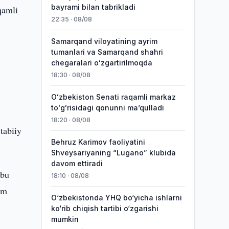
bayrami bilan tabrikladi
qamli
22:35 · 08/08
Samarqand viloyatining ayrim
tumanlari va Samarqand shahri
chegaralari oʻzgartirilmoqda
18:30 · 08/08
Oʻzbekiston Senati raqamli markaz
toʻgʻrisidagi qonunni maʼqulladi
18:20 · 08/08
tabiiy
Behruz Karimov faoliyatini
Shveysariyaning “Lugano” klubida
davom ettiradi
 bu
18:10 · 08/08
ʻm
O‘zbekistonda YHQ bo‘yicha ishlarni
ko‘rib chiqish tartibi o‘zgarishi
mumkin