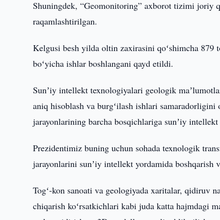
Shuningdek, “Geomonitoring” axborot tizimi joriy q
raqamlashtirilgan.
Kelgusi besh yilda oltin zaxirasini qoʻshimcha 879
boʻyicha ishlar boshlangani qayd etildi.
Sunʼiy intellekt texnologiyalari geologik maʼlumotlar
aniq hisoblash va burgʻilash ishlari samaradorligin
jarayonlarining barcha bosqichlariga sunʼiy intellekt 
Prezidentimiz buning uchun sohada texnologik transf
jarayonlarini sunʼiy intellekt yordamida boshqarish va 
Togʻ-kon sanoati va geologiyada xaritalar, qidiruv nat
chiqarish koʻrsatkichlari kabi juda katta hajmdagi 