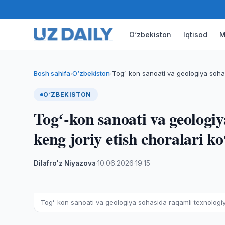
O‘zbekiston
Iqtisod
M
Bosh sahifa
O‘zbekiston
Togʻ-kon sanoati va geologiya soha
›
›
O‘ZBEKISTON
Togʻ-kon sanoati va geologiy
keng joriy etish choralari ko
Dilafro'z Niyazova
·
10.06.2026
·
19:15
Togʻ-kon sanoati va geologiya sohasida raqamli texnologiyal