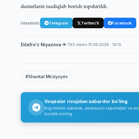
dasturlarni tasdiqlab borish topshirildi.
Ulashish:
Telegram
Twitter/X
Facebook
Dilafro'z Niyazova
·
👁 793 views
·
10.06.2026 · 19:15
#Shavkat Mirziyoyev
Voqealar rivojidan xabardor bo‘ling
Eng muhim xabarlar, eksklyuziv reportajlar va tez
kuzatib boring.