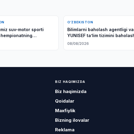
ON
O‘ZBEKISTON
imiz suv-motor sporti
Bilimlarni baholash agentligi va
chempionatning
YUNISEF taʼlim tizimini baholas
a ishtirok etdi
rivojlantirishni muhokama qildi
08/08/2026
BIZ HAQIMIZDA
Biz haqimizda
Qoidalar
Maxfiylik
Bizning ilovalar
Reklama