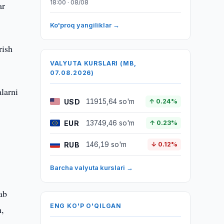
18:00 · 08/08
ar
Ko'proq yangiliklar →
rish
VALYUTA KURSLARI (MB,
07.08.2026)
alarni
USD
11915,64 so'm
↑ 0.24%
EUR
13749,46 so'm
↑ 0.23%
RUB
146,19 so'm
↓ 0.12%
Barcha valyuta kurslari →
lab
ENG KO'P O'QILGAN
h,