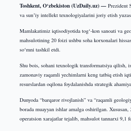
Toshkent, O‘zbekiston (UzDaily.uz) —
Prezident 
va sunʼiy intellekt texnologiyalarini joriy etish yuza
Mamlakatimiz iqtisodiyotida togʻ-kon sanoati va geo
mahsulotining 20 foizi ushbu soha korxonalari hissas
soʻmni tashkil etdi.
Shu bois, sohani texnologik transformatsiya qilish, 
zamonaviy raqamli yechimlarni keng tatbiq etish iqtis
resurslardan oqilona foydalanishda strategik ahamiya
Dunyoda “barqaror rivojlanish” va “raqamli geolog
borada muayyan ishlar amalga oshirilgan. Xususan, 2
operatsion xarajatlar tejalib, mahsulot tannarxi 9,1