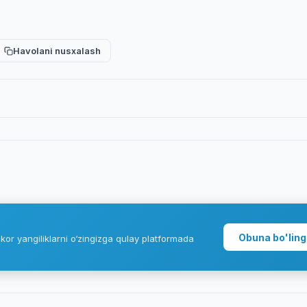
Havolani nusxalash
Obuna bo'ling
kor yangiliklarni o‘zingizga qulay platformada