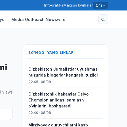
Infografika
Maxsus loyihalar
O'z
yo
Media OutReach Newswire
SO'NGGI YANGILIKLAR
ni
O‘zbekiston Jurnalistlar uyushmasi
huzurida blogerlar kengashi tuzildi
22:45 · 08/08
3 views
O‘zbekistonlik hakamlar Osiyo
Chempionlar ligasi saralash
o‘yinlarini boshqaradi
22:40 · 08/08
Mirziyoyev quruvchilarni kasb