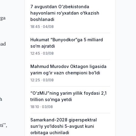
7 avgustdan O‘zbekistonda
hayvonlarni ro‘yxatdan o‘tkazish
rga
boshlanadi
18:45 · 04/08
Hukumat “Bunyodkor”ga 5 milliard
sad
so‘m ajratdi
12:45 · 03/08
Mahmud Murodov Oktagon ligasida
yarim og‘ir vazn chempioni bo‘ldi
12:25 · 03/08
“O‘zMIJ”ning yarim yillik foydasi 2,1
h
trillion so‘mga yetdi
18:10 · 03/08
Samarkand-2028 giperspektral
ti”,
sun’iy yo‘ldoshi 5-avgust kuni
orbitaga uchiriladi