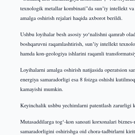
texnologik metallar kombinati”da sunʼiy intellekt va 
amalga oshirish rejalari haqida axborot berildi.
Ushbu loyihalar besh asosiy yoʻnalishni qamrab oladi:
boshqaruvni raqamlashtirish, sunʼiy intellekt texnolo
hamda kon-geologiya ishlarini raqamli transformatsi
Loyihalarni amalga oshirish natijasida operatsion sa
energiya samaradorligi esa 8 foizga oshishi kutilmoq
kamayishi mumkin.
Keyinchalik ushbu yechimlarni patentlash zarurligi k
Mutasaddilarga togʻ-kon sanoati korxonalari biznes-r
samaradorligini oshirishga oid chora-tadbirlarni kirit