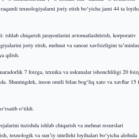
raqamli texnologiyalarni joriy etish boʻyicha jami 44 ta loyih
 ishlab chiqarish jarayonlarini avtomatlashtirish, korporativ
giyalarini joriy etish, mehnat va sanoat xavfsizligini taʼminla
ya qilish.
maradorlik 7 foizga, texnika va uskunalar ishonchliligi 20 foiz
da. Shuningdek, inson omili bilan bogʻliq xato va xavflar 15 
oʻrsatib oʻtildi.
ejalarini tuzishda ishlab chiqarish va mehnat resurslari
ish, texnologik va sunʼiy intellekt loyihalari boʻyicha alohida