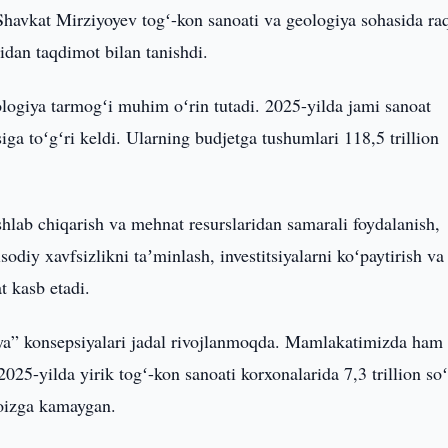
Shavkat Mirziyoyev togʻ-kon sanoati va geologiya sohasida ra
sidan taqdimot bilan tanishdi.
logiya tarmogʻi muhim oʻrin tutadi. 2025-yilda jami sanoat
iga toʻgʻri keldi. Ularning budjetga tushumlari 118,5 trillion
ishlab chiqarish va mehnat resurslaridan samarali foydalanish,
odiy xavfsizlikni taʼminlash, investitsiyalarni koʻpaytirish va 
t kasb etadi.
iya” konsepsiyalari jadal rivojlanmoqda. Mamlakatimizda ham
025-yilda yirik togʻ-kon sanoati korxonalarida 7,3 trillion so
 foizga kamaygan.