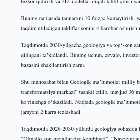
tezkor qidirish va 3D modellar orqali tahlil qilish y
Buning natijasida tannarxni 10 foizga kamaytirish, ya
taqdim etiladigan takliflar sonini 4 barobar oshirish 
Taqdimotda 2030-yilgacha geologiya va togʻ-kon sanoa
qilingani taʼkidlandi. Buning uchun, avvalo, investor
bazasini shakllantirish zarur.
Shu munosabat bilan Geologik maʼlumotlar milliy baz
transformatsiya markazi” tashkil etilib, mavjud 36 
koʻrinishga oʻtkaziladi. Natijada geologik maʼlumotl
jarayoni 2 karra tezlashadi.
Taqdimotda 2026-2030-yillarda geologiya sohasida h
“Olmaliq kon-metallurgiya kombinati”, “Navoiyura