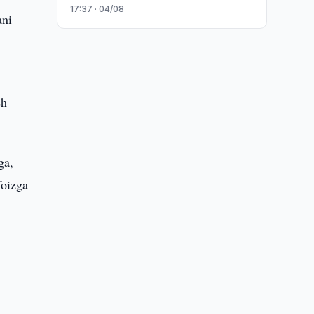
17:37 · 04/08
ani
sh
ga,
foizga