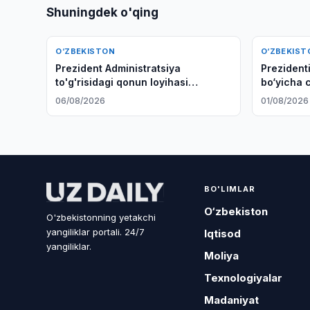
Shuningdek o'qing
O‘ZBEKISTON
O‘ZBEKIST
Prezident Administratsiya
Prezident
to'g'risidagi qonun loyihasi
bo‘yicha 
Senatga yuborildi
ochilishid
06/08/2026
01/08/2026
BO'LIMLAR
O‘zbekiston
O'zbekistonning yetakchi
yangiliklar portali. 24/7
Iqtisod
yangiliklar.
Moliya
Texnologiyalar
Madaniyat