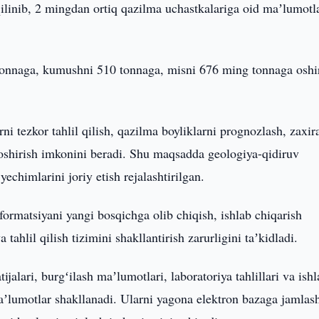
ilinib, 2 mingdan ortiq qazilma uchastkalariga oid maʼlumotl
 tonnaga, kumushni 510 tonnaga, misni 676 ming tonnaga oshi
ni tezkor tahlil qilish, qazilma boyliklarni prognozlash, zaxir
i oshirish imkonini beradi. Shu maqsadda geologiya-qidiruv
yechimlarini joriy etish rejalashtirilgan.
ormatsiyani yangi bosqichga olib chiqish, ishlab chiqarish
tahlil qilish tizimini shakllantirish zarurligini taʼkidladi.
ijalari, burgʻilash maʼlumotlari, laboratoriya tahlillari va ish
maʼlumotlar shakllanadi. Ularni yagona elektron bazaga jamlas