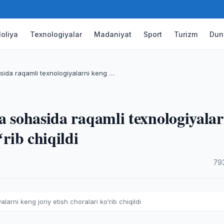
oliya
Texnologiyalar
Madaniyat
Sport
Turizm
Dun
sida raqamli texnologiyalarni keng …
a sohasida raqamli texnologiyalar
ʻrib chiqildi
·
79
arni keng joriy etish choralari koʻrib chiqildi