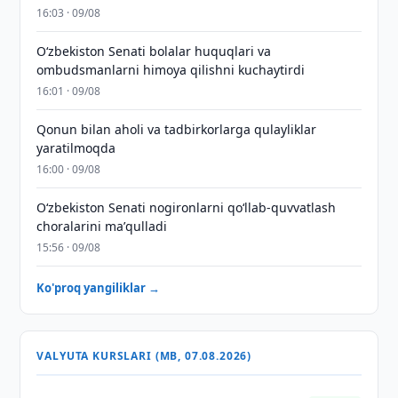
16:03 · 09/08
Oʻzbekiston Senati bolalar huquqlari va
ombudsmanlarni himoya qilishni kuchaytirdi
16:01 · 09/08
Qonun bilan aholi va tadbirkorlarga qulayliklar
yaratilmoqda
16:00 · 09/08
Oʻzbekiston Senati nogironlarni qoʻllab-quvvatlash
choralarini maʼqulladi
15:56 · 09/08
Ko'proq yangiliklar →
VALYUTA KURSLARI (MB, 07.08.2026)