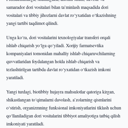
samarador dori vositalari bilan ta’minlash maqsadida dori
vositalari va tibbiy jihozlarni davlat ro‘yxatidan o‘tkazishning
yangi tartibi taqdimot qilindi.
Unga ko‘ra, dori vositalarini texnologiyalar transferi orqali
ishlab chiqarish yo‘lga qo‘yiladi. Xorijiy farmatsevtika
kompaniyalari tomonidan mahalliy ishlab chiqaruvchilarning
quvvatlaridan foydalangan holda ishlab chiqarish va
tezlashtirilgan tartibda davlat ro‘yxatidan o‘tkazish imkoni
yaratiladi.
Yangi turdagi, biotibbiy hujayra mahsulotlar qatoriga kirgan,
shikastlangan to‘qimalarni davolash, a’zolarning qismlarini
o‘stirish, organizmning funksional imkoniyatlarini tiklash uchun
qo‘llaniladigan dori vositalarini tibbiyot amaliyotiga tatbiq qilish
imkoniyati yaratiladi.