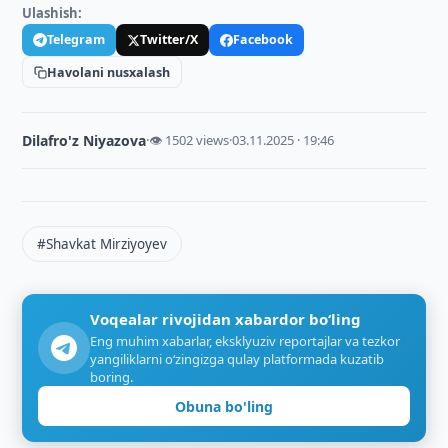
Ulashish:
Telegram
Twitter/X
Facebook
Havolani nusxalash
Dilafro'z Niyazova
·
👁 1502 views
·
03.11.2025 · 19:46
#Shavkat Mirziyoyev
Voqealar rivojidan xabardor bo‘ling
Eng muhim xabarlar, eksklyuziv reportajlar va tezkor
yangiliklarni o‘zingizga qulay platformada kuzatib
boring.
Obuna bo'ling