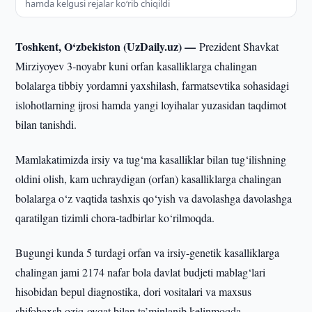
hamda kelgusi rejalar ko‘rib chiqildi
Toshkent, O‘zbekiston (UzDaily.uz) —
Prezident Shavkat
Mirziyoyev 3-noyabr kuni orfan kasalliklarga chalingan
bolalarga tibbiy yordamni yaxshilash, farmatsevtika sohasidagi
islohotlarning ijrosi hamda yangi loyihalar yuzasidan taqdimot
bilan tanishdi.
Mamlakatimizda irsiy va tug‘ma kasalliklar bilan tug‘ilishning
oldini olish, kam uchraydigan (orfan) kasalliklarga chalingan
bolalarga o‘z vaqtida tashxis qo‘yish va davolashga davolashga
qaratilgan tizimli chora-tadbirlar ko‘rilmoqda.
Bugungi kunda 5 turdagi orfan va irsiy-genetik kasalliklarga
chalingan jami 2174 nafar bola davlat budjeti mablag‘lari
hisobidan bepul diagnostika, dori vositalari va maxsus
shifobaxsh oziq-ovqat bilan ta’minlanib kelinmoqda.