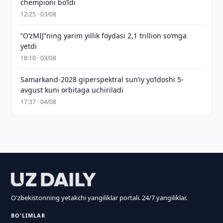
chempioni bo‘ldi
12:25 · 03/08
“O‘zMIJ”ning yarim yillik foydasi 2,1 trillion so‘mga
yetdi
18:10 · 03/08
Samarkand-2028 giperspektral sun’iy yo‘ldoshi 5-
avgust kuni orbitaga uchiriladi
17:37 · 04/08
O'zbekistonning yetakchi yangiliklar portali. 24/7 yangiliklar.
BO'LIMLAR