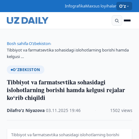
Infografika
Maxsus loyihalar
O'z
Bosh sahifa
O‘zbekiston
›
›
Tibbiyot va farmatsevtika sohasidagi islohotlarning borishi hamda
kelgusi …
O‘ZBEKISTON
Tibbiyot va farmatsevtika sohasidagi
islohotlarning borishi hamda kelgusi rejalar
ko‘rib chiqildi
Dilafro'z Niyazova
·
03.11.2025
·
19:46
·
1502 views
Tibbiyot va farmatsevtika sohasidagi islohotlarning borishi