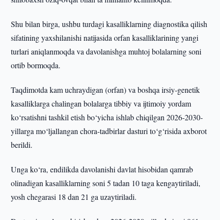
Shu bilan birga, ushbu turdagi kasalliklarning diagnostika qilish
sifatining yaxshilanishi natijasida orfan kasalliklarining yangi
turlari aniqlanmoqda va davolanishga muhtoj bolalarning soni
ortib bormoqda.
Taqdimotda kam uchraydigan (orfan) va boshqa irsiy-genetik
kasalliklarga chalingan bolalarga tibbiy va ijtimoiy yordam
ko‘rsatishni tashkil etish bo‘yicha ishlab chiqilgan 2026-2030-
yillarga mo‘ljallangan chora-tadbirlar dasturi to‘g‘risida axborot
berildi.
Unga ko‘ra, endilikda davolanishi davlat hisobidan qamrab
olinadigan kasalliklarning soni 5 tadan 10 taga kengaytiriladi,
yosh chegarasi 18 dan 21 ga uzaytiriladi.