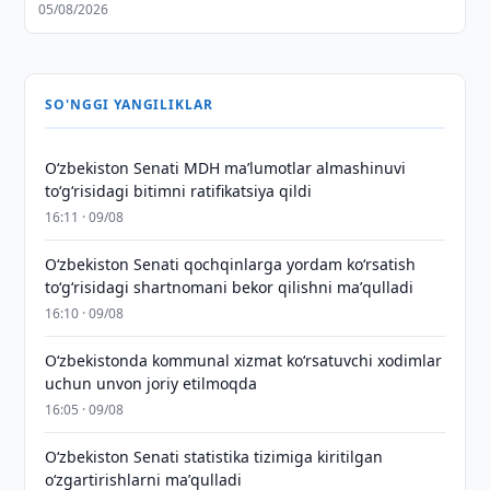
05/08/2026
SO'NGGI YANGILIKLAR
Oʻzbekiston Senati MDH maʼlumotlar almashinuvi
toʻgʻrisidagi bitimni ratifikatsiya qildi
16:11 · 09/08
Oʻzbekiston Senati qochqinlarga yordam koʻrsatish
toʻgʻrisidagi shartnomani bekor qilishni maʼqulladi
16:10 · 09/08
Oʻzbekistonda kommunal xizmat koʻrsatuvchi xodimlar
uchun unvon joriy etilmoqda
16:05 · 09/08
Oʻzbekiston Senati statistika tizimiga kiritilgan
oʻzgartirishlarni maʼqulladi