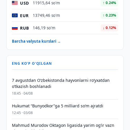
USD
11915,64 so'm
↑ 0.24%
EUR
13749,46 so'm
↑ 0.23%
RUB
146,19 so'm
↓ 0.12%
Barcha valyuta kurslari →
ENG KO'P O'QILGAN
7 avgustdan O‘zbekistonda hayvonlarni ro‘yxatdan
o‘tkazish boshlanadi
18:45 · 04/08
Hukumat “Bunyodkor”ga 5 milliard so‘m ajratdi
12:45 · 03/08
Mahmud Murodov Oktagon ligasida yarim og‘ir vazn