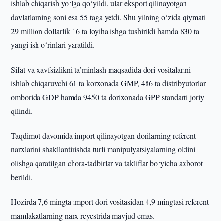
ishlab chiqarish yo‘lga qo‘yildi, ular eksport qilinayotgan
davlatlarning soni esa 55 taga yetdi. Shu yilning o‘zida qiymati
29 million dollarlik 16 ta loyiha ishga tushirildi hamda 830 ta
yangi ish o‘rinlari yaratildi.
Sifat va xavfsizlikni ta’minlash maqsadida dori vositalarini
ishlab chiqaruvchi 61 ta korxonada GMP, 486 ta distribyutorlar
omborida GDP hamda 9450 ta dorixonada GPP standarti joriy
qilindi.
Taqdimot davomida import qilinayotgan dorilarning referent
narxlarini shakllantirishda turli manipulyatsiyalarning oldini
olishga qaratilgan chora-tadbirlar va takliflar bo‘yicha axborot
berildi.
Hozirda 7,6 mingta import dori vositasidan 4,9 mingtasi referent
mamlakatlarning narx reyestrida mavjud emas.