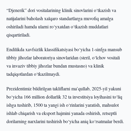
“Djenerik” dori vositalarining klinik sinovlarini o‘tkazish va
natijalarini baholash xalqaro standartlarga muvofiq amalga
oshiriladi hamda ularni ro‘yxatdan o‘tkazish muddatlari
qisqartiriladi.
Endilikda xavfsizlik klassifikatsiyasi bo‘yicha 1-sinfga mansub
tibbiy jihozlar laboratoriya sinovlaridan (steril, o‘lchov vositali
va invaziv tibbiy jihozlar bundan mustasno) va klinik
tadqiqotlardan o‘tkazilmaydi.
Prezidentimiz bildirilgan takliflarni ma’qullab, 2025-yil yakuni
bo‘yicha 166 million dollarlik 32 ta investitsiya loyihasini to‘liq
ishga tushirib, 1500 ta yangi ish o‘rinlarini yaratish, mahsulot
ishlab chiqarish va eksport hajmini yanada oshirish, retseptli
dorilarning narxlarini tushirish bo‘yicha aniq ko‘rsatmalar berdi.