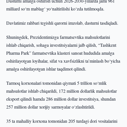
Dasturni amalga oshirish uchun 2026-2030-yillarda jami 961
milliard so‘m mablag‘ yo‘naltirilishi ko‘zda tutilmoqda.
Davlatimiz rahbari tegishli qarorni imzolab, dasturni tasdiqladi.
Shuningdek, Prezidentimizga farmatsevtika mahsulotlarini
ishlab chiqarish, sohaga investitsiyalarni jalb qilish, “Tashkent
Pharma Park” farmatsevtika klasteri sanoat hududida amalga
oshirilayotgan loyihalar, sifat va xavfsizlikni ta’minlash bo‘yicha
amalga oshirilayotgan ishlar taqdimot qilindi.
Tarmoq korxonalari tomonidan qiymati 5 trillion so‘mlik
mahsulotlar ishlab chiqarildi, 172 million dollarlik mahsulotlar
eksport qilindi hamda 286 million dollar investitsiya, shundan
257 million dollar xorijiy sarmoyalar o‘zlashtirildi.
35 ta mahalliy korxona tomonidan 205 turdagi dori vositalarini