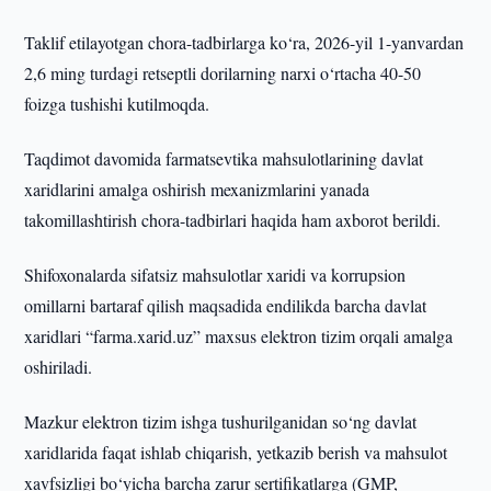
Taklif etilayotgan chora-tadbirlarga ko‘ra, 2026-yil 1-yanvardan
2,6 ming turdagi retseptli dorilarning narxi o‘rtacha 40-50
foizga tushishi kutilmoqda.
Taqdimot davomida farmatsevtika mahsulotlarining davlat
xaridlarini amalga oshirish mexanizmlarini yanada
takomillashtirish chora-tadbirlari haqida ham axborot berildi.
Shifoxonalarda sifatsiz mahsulotlar xaridi va korrupsion
omillarni bartaraf qilish maqsadida endilikda barcha davlat
xaridlari “farma.xarid.uz” maxsus elektron tizim orqali amalga
oshiriladi.
Mazkur elektron tizim ishga tushurilganidan so‘ng davlat
xaridlarida faqat ishlab chiqarish, yetkazib berish va mahsulot
xavfsizligi bo‘yicha barcha zarur sertifikatlarga (GMP,