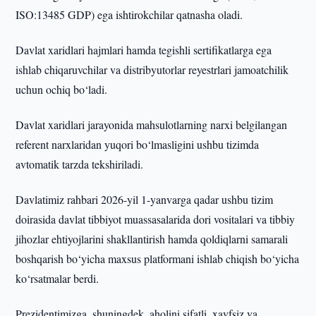
ISO:13485 GDP) ega ishtirokchilar qatnasha oladi.
Davlat xaridlari hajmlari hamda tegishli sertifikatlarga ega
ishlab chiqaruvchilar va distribyutorlar reyestrlari jamoatchilik
uchun ochiq bo‘ladi.
Davlat xaridlari jarayonida mahsulotlarning narxi belgilangan
referent narxlaridan yuqori bo‘lmasligini ushbu tizimda
avtomatik tarzda tekshiriladi.
Davlatimiz rahbari 2026-yil 1-yanvarga qadar ushbu tizim
doirasida davlat tibbiyot muassasalarida dori vositalari va tibbiy
jihozlar ehtiyojlarini shakllantirish hamda qoldiqlarni samarali
boshqarish bo‘yicha maxsus platformani ishlab chiqish bo‘yicha
ko‘rsatmalar berdi.
Prezidentimizga, shuningdek, aholini sifatli, xavfsiz va