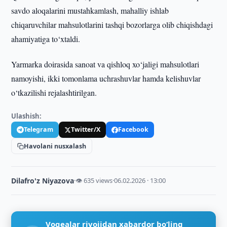
savdo aloqalarini mustahkamlash, mahalliy ishlab
chiqaruvchilar mahsulotlarini tashqi bozorlarga olib chiqishdagi
ahamiyatiga to‘xtaldi.
Yarmarka doirasida sanoat va qishloq xo‘jaligi mahsulotlari
namoyishi, ikki tomonlama uchrashuvlar hamda kelishuvlar
o‘tkazilishi rejalashtirilgan.
Ulashish:
Telegram
Twitter/X
Facebook
Havolani nusxalash
Dilafro'z Niyazova
·
👁 635 views
·
06.02.2026 · 13:00
Voqealar rivojidan xabardor bo‘ling