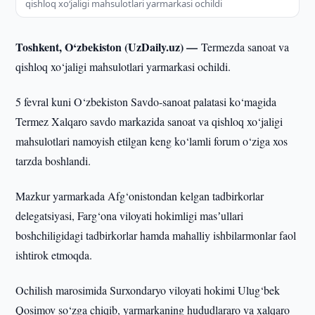
qishloq xo‘jaligi mahsulotlari yarmarkasi ochildi
Toshkent, O‘zbekiston (UzDaily.uz) —
Termezda sanoat va
qishloq xo‘jaligi mahsulotlari yarmarkasi ochildi.
5 fevral kuni O‘zbekiston Savdo-sanoat palatasi ko‘magida
Termez Xalqaro savdo markazida sanoat va qishloq xo‘jaligi
mahsulotlari namoyish etilgan keng ko‘lamli forum o‘ziga xos
tarzda boshlandi.
Mazkur yarmarkada Afg‘onistondan kelgan tadbirkorlar
delegatsiyasi, Farg‘ona viloyati hokimligi masʼullari
boshchiligidagi tadbirkorlar hamda mahalliy ishbilarmonlar faol
ishtirok etmoqda.
Ochilish marosimida Surxondaryo viloyati hokimi Ulug‘bek
Qosimov so‘zga chiqib, yarmarkaning hududlararo va xalqaro