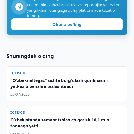
Eng muhim xabarlar, eksklyuziv reportajlar va tezkor
yangiliklarni o‘zingizga qulay platformada kuzatib
boring.
Obuna bo'ling
Shuningdek o'qing
IQTISOD
"O'zbekneftegaz" uchta burg'ulash qurilmasini
yetkazib berishni tezlashtiradi
29/07/2026
IQTISOD
O‘zbekistonda sement ishlab chiqarish 10,1 mln
tonnaga yetdi
06/08/2026