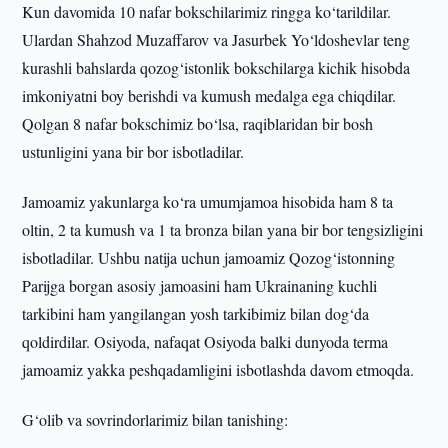
Kun davomida 10 nafar bokschilarimiz ringga ko‘tarildilar.
Ulardan Shahzod Muzaffarov va Jasurbek Yo‘ldoshevlar teng
kurashli bahslarda qozog‘istonlik bokschilarga kichik hisobda
imkoniyatni boy berishdi va kumush medalga ega chiqdilar.
Qolgan 8 nafar bokschimiz bo‘lsa, raqiblaridan bir bosh
ustunligini yana bir bor isbotladilar.
Jamoamiz yakunlarga ko‘ra umumjamoa hisobida ham 8 ta
oltin, 2 ta kumush va 1 ta bronza bilan yana bir bor tengsizligini
isbotladilar. Ushbu natija uchun jamoamiz Qozog‘istonning
Parijga borgan asosiy jamoasini ham Ukrainaning kuchli
tarkibini ham yangilangan yosh tarkibimiz bilan dog‘da
qoldirdilar. Osiyoda, nafaqat Osiyoda balki dunyoda terma
jamoamiz yakka peshqadamligini isbotlashda davom etmoqda.
G‘olib va sovrindorlarimiz bilan tanishing: