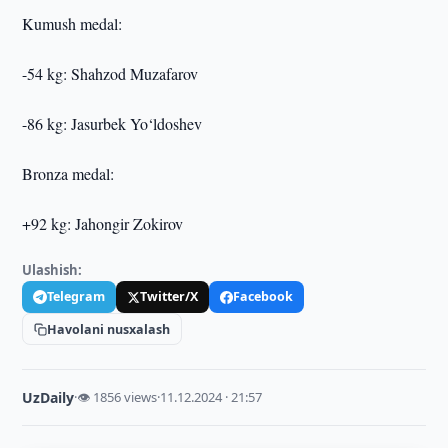
Kumush medal:
-54 kg: Shahzod Muzafarov
-86 kg: Jasurbek Yo‘ldoshev
Bronza medal:
+92 kg: Jahongir Zokirov
Ulashish:
Telegram
Twitter/X
Facebook
Havolani nusxalash
UzDaily
·
👁 1856 views
·
11.12.2024 · 21:57