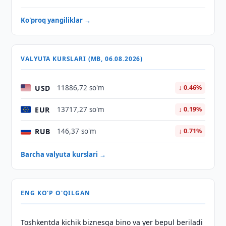
Ko'proq yangiliklar →
VALYUTA KURSLARI (MB, 06.08.2026)
USD
11886,72 so'm
↓ 0.46%
EUR
13717,27 so'm
↓ 0.19%
RUB
146,37 so'm
↓ 0.71%
Barcha valyuta kurslari →
ENG KO'P O'QILGAN
Toshkentda kichik biznesga bino va yer bepul beriladi