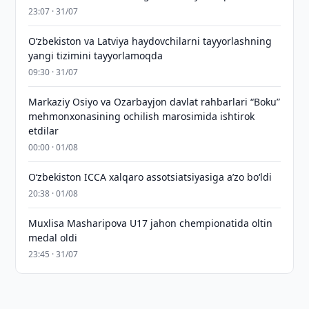
23:07 · 31/07
Oʻzbekiston va Latviya haydovchilarni tayyorlashning
yangi tizimini tayyorlamoqda
09:30 · 31/07
Markaziy Osiyo va Ozarbayjon davlat rahbarlari “Boku”
mehmonxonasining ochilish marosimida ishtirok
etdilar
00:00 · 01/08
O‘zbekiston ICCA xalqaro assotsiatsiyasiga aʼzo bo‘ldi
20:38 · 01/08
Muxlisa Masharipova U17 jahon chempionatida oltin
medal oldi
23:45 · 31/07