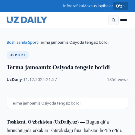
Infografika
Maxsus loyihalar
O'z
Bosh sahifa
Sport
Terma jamoamiz Osiyoda tengsiz bo‘ldi
›
›
SPORT
Terma jamoamiz Osiyoda tengsiz bo‘ldi
UzDaily
·
11.12.2024
·
21:57
·
1856 views
Terma jamoamiz Osiyoda tengsiz bo‘ldi
Toshkent, O‘zbekiston (UzDaily.uz) —
Bugun qit’a
birinchiligida erkaklar ishtirokidagi final bahslari bo‘lib o‘tdi.