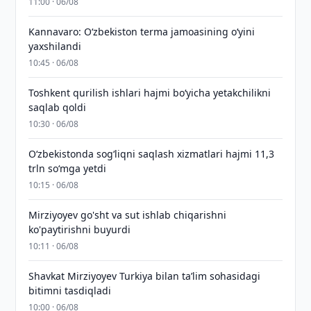
11:00 · 06/08
Kannavaro: O‘zbekiston terma jamoasining o‘yini
yaxshilandi
10:45 · 06/08
Toshkent qurilish ishlari hajmi bo‘yicha yetakchilikni
saqlab qoldi
10:30 · 06/08
O‘zbekistonda sog‘liqni saqlash xizmatlari hajmi 11,3
trln so‘mga yetdi
10:15 · 06/08
Mirziyoyev go'sht va sut ishlab chiqarishni
ko'paytirishni buyurdi
10:11 · 06/08
Shavkat Mirziyoyev Turkiya bilan taʼlim sohasidagi
bitimni tasdiqladi
10:00 · 06/08