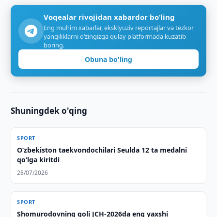
Voqealar rivojidan xabardor bo‘ling
Eng muhim xabarlar, eksklyuziv reportajlar va tezkor
yangiliklarni o‘zingizga qulay platformada kuzatib
boring.
Obuna bo'ling
Shuningdek o'qing
SPORT
O‘zbekiston taekvondochilari Seulda 12 ta medalni
qo‘lga kiritdi
28/07/2026
SPORT
Shomurodovning goli JCH-2026da eng yaxshi