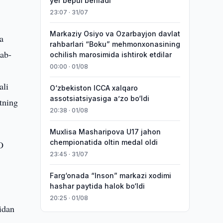
yer bepul beriladi
23:07 · 31/07
Markaziy Osiyo va Ozarbayjon davlat
a
rahbarlari “Boku” mehmonxonasining
lab-
ochilish marosimida ishtirok etdilar
00:00 · 01/08
ali
O‘zbekiston ICCA xalqaro
assotsiatsiyasiga aʼzo bo‘ldi
tning
20:38 · 01/08
Muxlisa Masharipova U17 jahon
chempionatida oltin medal oldi
O
23:45 · 31/07
Farg‘onada “Inson” markazi xodimi
hashar paytida halok bo‘ldi
20:25 · 01/08
idan