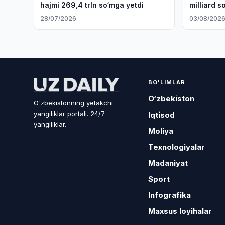
hajmi 269,4 trln so‘mga yetdi
milliard s
28/07/2026
03/08/202
BO'LIMLAR
O‘zbekiston
O'zbekistonning yetakchi
yangiliklar portali. 24/7
Iqtisod
yangiliklar.
Moliya
Texnologiyalar
Madaniyat
Sport
Infografika
Maxsus loyihalar