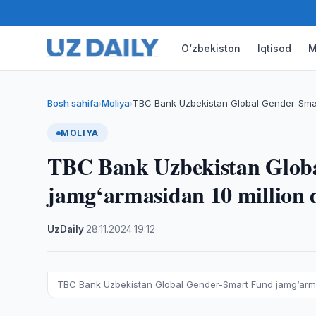
O‘zbekiston
Iqtisod
M
Bosh sahifa
Moliya
TBC Bank Uzbekistan Global Gender-Sma
›
›
MOLIYA
TBC Bank Uzbekistan Glob
jamg‘armasidan 10 million d
UzDaily
·
28.11.2024
·
19:12
TBC Bank Uzbekistan Global Gender-Smart Fund jamg‘armasi