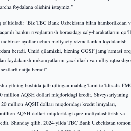
archa foydalana olishini istaymiz."
Jung ta’kidladi: "Biz TBC Bank Uzbekistan bilan hamkorlikdan v
qamli bankni rivojlantirish borasidagi sa’y-harakatlarini qo‘l
 tadbirkor ayollar uchun moliyaviy xizmatlardan foydalanish
 yordam beradi. Umid qilamizki, bizning GGSF jamg‘armasi orq
an foydalanish imkoniyatlarini yaxshilash va milliy iqtisodiyo
ezilarli natija beradi".
u yilning boshida jalb qilingan mablag‘larni to‘ldiradi: FM
 40 million AQSH dollari miqdoridagi kredit, Shveysariyaning
20 million AQSH dollari miqdoridagi kredit liniyalari,
 million AQSH dollari miqdoridagi qarz moliyalashtirish va
edit. Shunday qilib, 2024-yilda TBC Bank Uzbekistan tomon