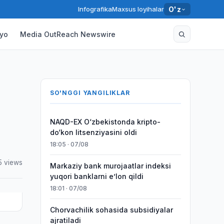
Infografika
Maxsus loyihalar
O'z
yo
Media OutReach Newswire
SO'NGGI YANGILIKLAR
NAQD-EX O‘zbekistonda kripto-
do‘kon litsenziyasini oldi
18:05 · 07/08
5 views
Markaziy bank murojaatlar indeksi
yuqori banklarni eʼlon qildi
18:01 · 07/08
Chorvachilik sohasida subsidiyalar
ajratiladi