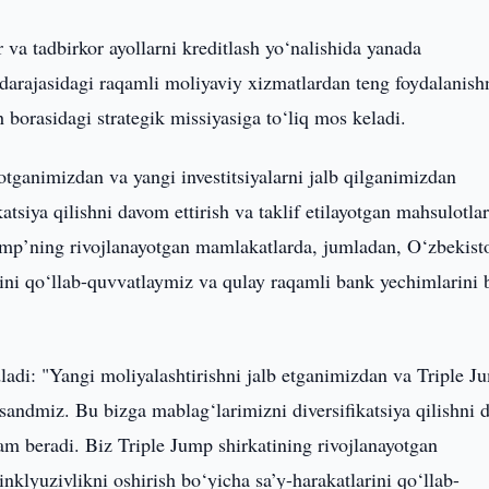
va tadbirkor ayollarni kreditlash yo‘nalishida yanada
 darajasidagi raqamli moliyaviy xizmatlardan teng foydalanish
 borasidagi strategik missiyasiga to‘liq mos keladi.
otganimizdan va yangi investitsiyalarni jalb qilganimizdan
siya qilishni davom ettirish va taklif etilayotgan mahsulotla
Jump’ning rivojlanayotgan mamlakatlarda, jumladan, O‘zbekis
arini qo‘llab-quvvatlaymiz va qulay raqamli bank yechimlarini 
adi: "Yangi moliyalashtirishni jalb etganimizdan va Triple J
sandmiz. Bu bizga mablag‘larimizni diversifikatsiya qilishni
dam beradi. Biz Triple Jump shirkatining rivojlanayotgan
klyuzivlikni oshirish bo‘yicha sa’y-harakatlarini qo‘llab-