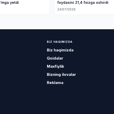
o‘mga yetdi
foydasini 21,4 foizga oshirdi
6
24/07/2026
BIZ HAQIMIZDA
Biz haqimizda
Qoidalar
Maxfiylik
Bizning ilovalar
Reklama