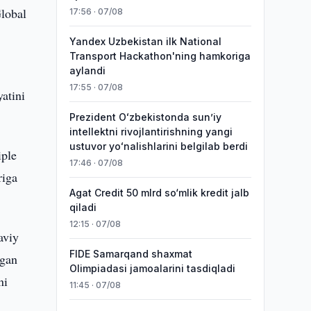
lobal
17:56 · 07/08
Yandex Uzbekistan ilk National
Transport Hackathon'ning hamkoriga
aylandi
17:55 · 07/08
atini
Prezident Oʻzbekistonda sunʼiy
intellektni rivojlantirishning yangi
ustuvor yoʻnalishlarini belgilab berdi
iple
17:46 · 07/08
riga
Agat Credit 50 mlrd so‘mlik kredit jalb
qiladi
12:15 · 07/08
aviy
FIDE Samarqand shaxmat
tgan
Olimpiadasi jamoalarini tasdiqladi
ni
11:45 · 07/08