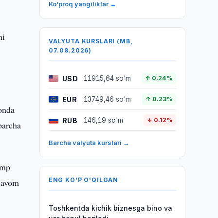
Ko'proq yangiliklar →
ni
VALYUTA KURSLARI (MB,
07.08.2026)
USD
11915,64 so'm
↑ 0.24%
r
EUR
13749,46 so'm
↑ 0.23%
tonda
RUB
146,19 so'm
↓ 0.12%
barcha
Barcha valyuta kurslari →
ump
ENG KO'P O'QILGAN
 davom
Toshkentda kichik biznesga bino va