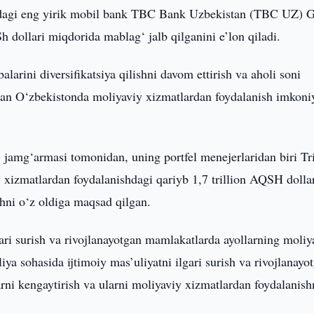
agi eng yirik mobil bank TBC Bank Uzbekistan (TBC UZ) G
ollari miqdorida mablag‘ jalb qilganini e’lon qiladi.
rini diversifikatsiya qilishni davom ettirish va aholi soni
gan O‘zbekistonda moliyaviy xizmatlardan foydalanish imkoniy
amg‘armasi tomonidan, uning portfel menejerlaridan biri Tr
 xizmatlardan foydalanishdagi qariyb 1,7 trillion AQSH dolla
shni o‘z oldiga maqsad qilgan.
ari surish va rivojlanayotgan mamlakatlarda ayollarning moliy
ya sohasida ijtimoiy mas’uliyatni ilgari surish va rivojlanayo
rni kengaytirish va ularni moliyaviy xizmatlardan foydalanish