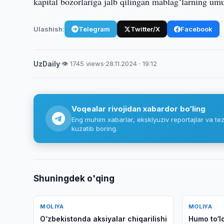
kapital bozorlariga jalb qilingan mablag‘larning u
Ulashish:
Telegram
Twitter/X
Facebook
UzDaily
·
👁 1745 views
·
28.11.2024 · 19:12
Voqealar rivojidan xabardor bo‘ling
Eng muhim xabarlar, eksklyuziv reportajlar va tez
kuzatib boring.
Shuningdek o'qing
MOLIYA
MOLIYA
O‘zbekistonda aksiyalar chiqarilishi
Humo to‘lo