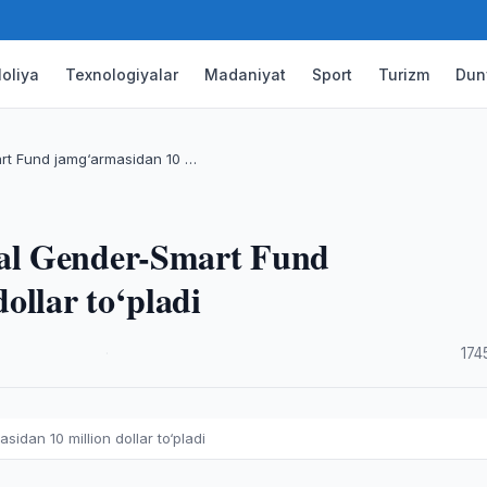
oliya
Texnologiyalar
Madaniyat
Sport
Turizm
Dun
rt Fund jamg‘armasidan 10 …
al Gender-Smart Fund
ollar to‘pladi
·
174
dan 10 million dollar to‘pladi