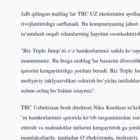
Jalb qilingan mablag‘lar TBC UZ ekotizimini ayollar 
rivojlantirishga sarflanadi. Bu kompaniyaning jahon
ta’minlash orqali odamlarning hayotini osonlashtirish
"Biz Triple Jump’ni o‘z hamkorlarimiz safida ko‘ray
mamnunmiz. Bu bizga mablag‘lar bazasini diversifikat
qatorini kengaytirishga yordam beradi. Biz Triple 
moliyaviy inklyuzivlikni oshirish bo‘yicha intilishl
uchun ochiq bo‘lishini istaymiz".
TBC Uzbekistan bosh direktori Nika Kurdiani ta’kidl
’ni hamkorlarimiz qatorida ko‘rib turganimizdan xur
ettirish va mahsulotlar turlarini kengaytirish ga yor
mamlakatlarda, jumladan O‘zbekistonda, moliyaviy in