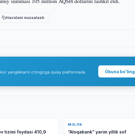
mumiy summasi 105 million AQSH dollarini tashkil etdi.
Havolani nusxalash
Obuna bo'ling
kor yangiliklarni o‘zingizga qulay platformada
MOLIYA
v tizimi foydasi 410,9
“Aloqabank” yarim yillik sof