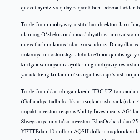
quvvatlaymiz va qulay raqamli bank xizmatlaridan b
Triple Jump moliyaviy institutlari direktori Jarri 
ularning O‘zbekistonda mas’uliyatli va innovatsion ra
quvvatlash imkoniyatidan xursandmiz. Bu ayollar va
imkoniyatini oshirishga alohida e’tibor qaratishga
kiritgan sarmoyamiz ayollarning moliyaviy resurslard
yanada keng ko‘lamli o‘sishiga hissa qo‘shish orqali s
Triple Jump’dan olingan kredit TBC UZ tomonidan sh
(Gollandiya tadbirkorlikni rivojlantirish banki) dan
impakt-investori responsAbility Investments AG‘dan 
Shveysariyaning ta’sir investori BlueOrchard’dan 25
YETTBdan 10 million AQSH dollari miqdoridagi kr