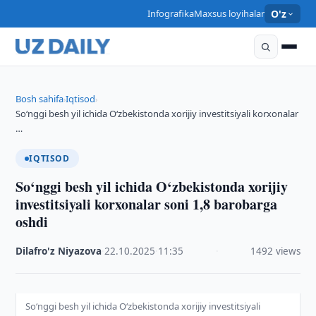
Infografika
Maxsus loyihalar
O'z
Bosh sahifa
Iqtisod
›
›
So‘nggi besh yil ichida O‘zbekistonda xorijiy investitsiyali korxonalar
…
IQTISOD
So‘nggi besh yil ichida O‘zbekistonda xorijiy
investitsiyali korxonalar soni 1,8 barobarga
oshdi
Dilafro'z Niyazova
·
22.10.2025
·
11:35
·
1492 views
So‘nggi besh yil ichida O‘zbekistonda xorijiy investitsiyali