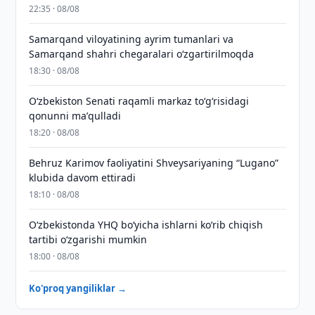
22:35 · 08/08
Samarqand viloyatining ayrim tumanlari va
Samarqand shahri chegaralari oʻzgartirilmoqda
18:30 · 08/08
Oʻzbekiston Senati raqamli markaz toʻgʻrisidagi
qonunni maʼqulladi
18:20 · 08/08
Behruz Karimov faoliyatini Shveysariyaning “Lugano”
klubida davom ettiradi
18:10 · 08/08
O‘zbekistonda YHQ bo‘yicha ishlarni ko‘rib chiqish
tartibi o‘zgarishi mumkin
18:00 · 08/08
Ko'proq yangiliklar →