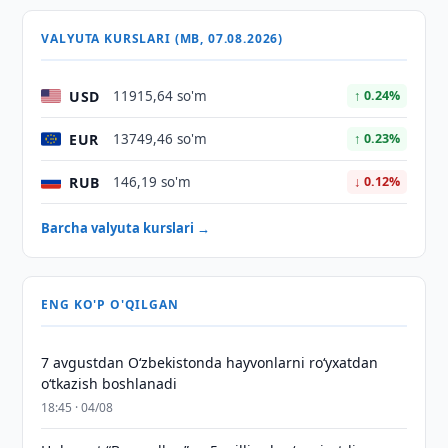
VALYUTA KURSLARI (MB, 07.08.2026)
USD
11915,64 so'm
↑ 0.24%
EUR
13749,46 so'm
↑ 0.23%
RUB
146,19 so'm
↓ 0.12%
Barcha valyuta kurslari →
ENG KO'P O'QILGAN
7 avgustdan O‘zbekistonda hayvonlarni ro‘yxatdan
o‘tkazish boshlanadi
18:45 · 04/08