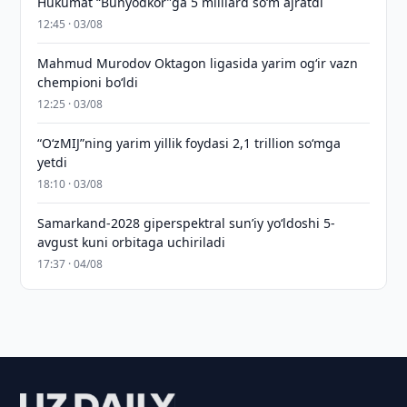
Hukumat “Bunyodkor”ga 5 milliard so‘m ajratdi
12:45 · 03/08
Mahmud Murodov Oktagon ligasida yarim og‘ir vazn
chempioni bo‘ldi
12:25 · 03/08
“O‘zMIJ”ning yarim yillik foydasi 2,1 trillion so‘mga
yetdi
18:10 · 03/08
Samarkand-2028 giperspektral sun’iy yo‘ldoshi 5-
avgust kuni orbitaga uchiriladi
17:37 · 04/08