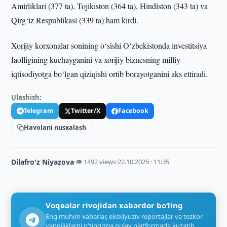
Amirliklari (377 ta), Tojikiston (364 ta), Hindiston (343 ta) va
Qirg‘iz Respublikasi (339 ta) ham kirdi.
Xorijiy korxonalar sonining o‘sishi O‘zbekistonda investitsiya
faolligining kuchayganini va xorijiy biznesning milliy
iqtisodiyotga bo‘lgan qiziqishi ortib borayotganini aks ettiradi.
Ulashish:
Telegram
Twitter/X
Facebook
Havolani nusxalash
Dilafro'z Niyazova
·
👁 1492 views
·
22.10.2025 · 11:35
Voqealar rivojidan xabardor bo‘ling
Eng muhim xabarlar, eksklyuziv reportajlar va tezkor
yangiliklarni o‘zingizga qulay platformada kuzatib