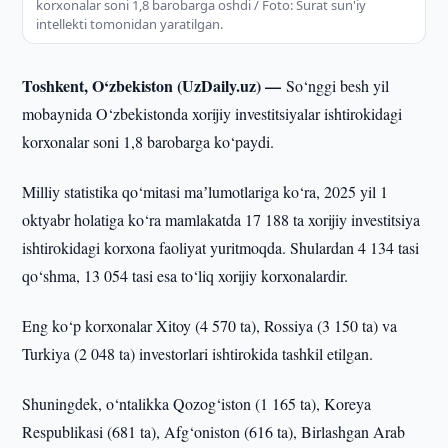
korxonalar soni 1,8 barobarga oshdi / Foto: Surat sun'iy
intellekti tomonidan yaratilgan.
Toshkent, O‘zbekiston (UzDaily.uz) —
So‘nggi besh yil
mobaynida O‘zbekistonda xorijiy investitsiyalar ishtirokidagi
korxonalar soni 1,8 barobarga ko‘paydi.
Milliy statistika qo‘mitasi maʼlumotlariga ko‘ra, 2025 yil 1
oktyabr holatiga ko‘ra mamlakatda 17 188 ta xorijiy investitsiya
ishtirokidagi korxona faoliyat yuritmoqda. Shulardan 4 134 tasi
qo‘shma, 13 054 tasi esa to‘liq xorijiy korxonalardir.
Eng ko‘p korxonalar Xitoy (4 570 ta), Rossiya (3 150 ta) va
Turkiya (2 048 ta) investorlari ishtirokida tashkil etilgan.
Shuningdek, o‘ntalikka Qozog‘iston (1 165 ta), Koreya
Respublikasi (681 ta), Afg‘oniston (616 ta), Birlashgan Arab