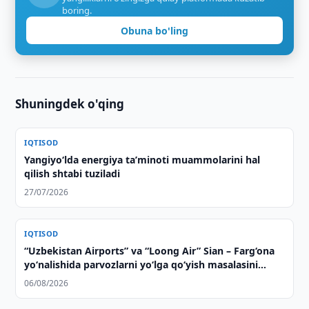
boring.
Obuna bo'ling
Shuningdek o'qing
IQTISOD
Yangiyo‘lda energiya taʼminoti muammolarini hal
qilish shtabi tuziladi
27/07/2026
IQTISOD
“Uzbekistan Airports” va “Loong Air” Sian – Farg‘ona
yo‘nalishida parvozlarni yo‘lga qo‘yish masalasini
muhokama qildi
06/08/2026