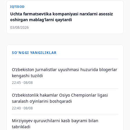
IQTISOD
Uchta farmatsevtika kompaniyasi narxlarni asossiz
oshirgan mablag‘larni qaytardi
03/08/2026
SO'NGGI YANGILIKLAR
O‘zbekiston Jurnalistlar uyushmasi huzurida blogerlar
kengashi tuzildi
22:45 · 08/08
O‘zbekistonlik hakamlar Osiyo Chempionlar ligasi
saralash o‘yinlarini boshqaradi
22:40 · 08/08
Mirziyoyev quruvchilarni kasb bayrami bilan
tabrikladi