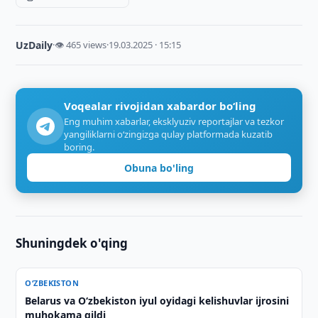
UzDaily
·
👁 465 views
·
19.03.2025 · 15:15
Voqealar rivojidan xabardor bo‘ling
Eng muhim xabarlar, eksklyuziv reportajlar va tezkor
yangiliklarni o‘zingizga qulay platformada kuzatib
boring.
Obuna bo'ling
Shuningdek o'qing
O‘ZBEKISTON
Belarus va O‘zbekiston iyul oyidagi kelishuvlar ijrosini
muhokama qildi