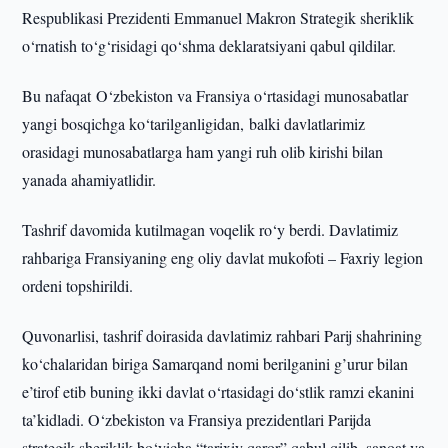
Respublikasi Prezidenti Emmanuel Makron Strategik sheriklik
o‘rnatish to‘g‘risidagi qo‘shma deklaratsiyani qabul qildilar.
Bu nafaqat O‘zbekiston va Fransiya o‘rtasidagi munosabatlar
yangi bosqichga ko‘tarilganligidan, balki davlatlarimiz
orasidagi munosabatlarga ham yangi ruh olib kirishi bilan
yanada ahamiyatlidir.
Tashrif davomida kutilmagan voqelik ro‘y berdi. Davlatimiz
rahbariga Fransiyaning eng oliy davlat mukofoti – Faxriy legion
ordeni topshirildi.
Quvonarlisi, tashrif doirasida davlatimiz rahbari Parij shahrining
ko‘chalaridan biriga Samarqand nomi berilganini g’urur bilan
e’tirof etib buning ikki davlat o‘rtasidagi do‘stlik ramzi ekanini
ta’kidladi. O‘zbekiston va Fransiya prezidentlari Parijda
strategik sheriklik bo‘yicha “tarixiy qaror” qabul qilib, sanoat va