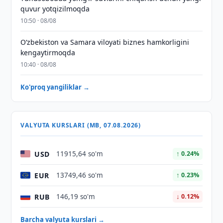
quvur yotqizilmoqda
10:50 · 08/08
Oʻzbekiston va Samara viloyati biznes hamkorligini
kengaytirmoqda
10:40 · 08/08
Ko'proq yangiliklar →
VALYUTA KURSLARI (MB, 07.08.2026)
USD
11915,64 so'm
↑ 0.24%
EUR
13749,46 so'm
↑ 0.23%
RUB
146,19 so'm
↓ 0.12%
Barcha valyuta kurslari →