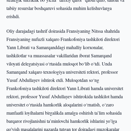
tabiiy resurslar boshqaruvi sohasida muhim kelishuvlarga
erishdi.
Oliy darajadagi tashrif doirasida Fransiyaning Nitssa shahrida
Fransiyaning nufuzli xalqaro Frankofoniya tashkiloti direktori
Yann Librati va Samarqanddagi mahalliy korxonalar,
tashkilotlar va muassasalar vakillaridan iborat Samarqand
viloyati delegatsiyasi o‘rtasida muloqot bo‘lib o‘tdi. Unda
Samarqand xalqaro texnologiya universiteti rektori, professor
Yusuf Abdullayev ishtirok etdi. Muloqotdan so‘ng
Frankofoniya tashkiloti direktori Yann Librati hamda universitet
rektori, professor Yusuf Abdullayev ishtirokida tashkilot hamda
universitet o‘rtasida hamkorlik aloqalarini o‘rnatish, o‘zaro
manfaatli loyihalarni birgalikda amalga oshirish ta’lim sohasida
barqaror rivojlanishni ta’minlovchi hamkorlik ishlarini yo’lga
qo’yish masalalarini nazarda tutgan tor doiradagi muzokaralar