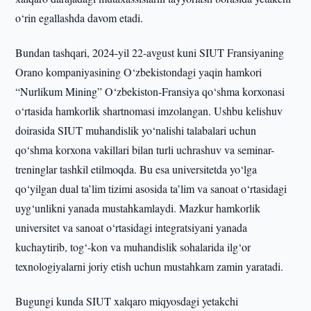
o‘rin egallashda davom etadi.
Bundan tashqari, 2024-yil 22-avgust kuni SIUT Fransiyaning
Orano kompaniyasining O‘zbekistondagi yaqin hamkori
“Nurlikum Mining” O‘zbekiston-Fransiya qo‘shma korxonasi
o‘rtasida hamkorlik shartnomasi imzolangan. Ushbu kelishuv
doirasida SIUT muhandislik yo‘nalishi talabalari uchun
qo‘shma korxona vakillari bilan turli uchrashuv va seminar-
treninglar tashkil etilmoqda. Bu esa universitetda yo‘lga
qo‘yilgan dual ta’lim tizimi asosida ta’lim va sanoat o‘rtasidagi
uyg‘unlikni yanada mustahkamlaydi. Mazkur hamkorlik
universitet va sanoat o‘rtasidagi integratsiyani yanada
kuchaytirib, tog‘-kon va muhandislik sohalarida ilg‘or
texnologiyalarni joriy etish uchun mustahkam zamin yaratadi.
Bugungi kunda SIUT xalqaro miqyosdagi yetakchi