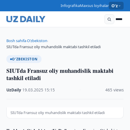
Infografika
Maxsus loyihalar
O'z
Bosh sahifa
O‘zbekiston
›
›
SIUTda Fransuz oliy muhandislik maktabi tashkil etiladi
O‘ZBEKISTON
SIUTda Fransuz oliy muhandislik maktabi
tashkil etiladi
UzDaily
·
19.03.2025
·
15:15
·
465 views
SIUTda Fransuz oliy muhandislik maktabi tashkil etiladi