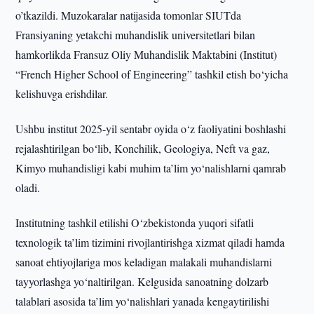
o’tkazildi. Muzokaralar natijasida tomonlar SIUTda
Fransiyaning yetakchi muhandislik universitetlari bilan
hamkorlikda Fransuz Oliy Muhandislik Maktabini (Institut)
“French Higher School of Engineering” tashkil etish bo‘yicha
kelishuvga erishdilar.
Ushbu institut 2025-yil sentabr oyida o‘z faoliyatini boshlashi
rejalashtirilgan bo‘lib, Konchilik, Geologiya, Neft va gaz,
Kimyo muhandisligi kabi muhim ta’lim yo‘nalishlarni qamrab
oladi.
Institutning tashkil etilishi O‘zbekistonda yuqori sifatli
texnologik ta’lim tizimini rivojlantirishga xizmat qiladi hamda
sanoat ehtiyojlariga mos keladigan malakali muhandislarni
tayyorlashga yo‘naltirilgan. Kelgusida sanoatning dolzarb
talablari asosida ta’lim yo‘nalishlari yanada kengaytirilishi