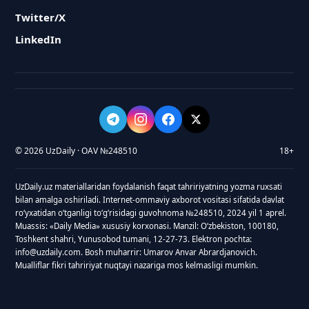
Twitter/X
LinkedIn
© 2026 UzDaily · OAV №248510
18+
UzDaily.uz materiallaridan foydalanish faqat tahririyatning yozma ruxsati
bilan amalga oshiriladi. Internet-ommaviy axborot vositasi sifatida davlat
roʻyxatidan oʻtganligi toʻgʻrisidagi guvohnoma №248510, 2024 yil 1 aprel.
Muassis: «Daily Media» xususiy korxonasi. Manzil: Oʻzbekiston, 100180,
Toshkent shahri, Yunusobod tumani, 12-27-73. Elektron pochta:
info@uzdaily.com. Bosh muharrir: Umarov Anvar Abrardjanovich.
Mualliflar fikri tahririyat nuqtayi nazariga mos kelmasligi mumkin.