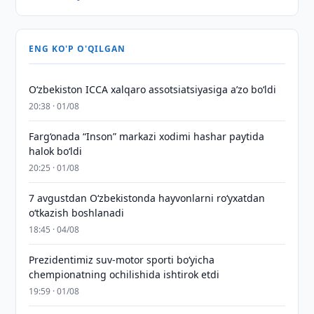
ENG KO'P O'QILGAN
O‘zbekiston ICCA xalqaro assotsiatsiyasiga aʼzo bo‘ldi
20:38 · 01/08
Farg‘onada “Inson” markazi xodimi hashar paytida
halok bo‘ldi
20:25 · 01/08
7 avgustdan O‘zbekistonda hayvonlarni ro‘yxatdan
o‘tkazish boshlanadi
18:45 · 04/08
Prezidentimiz suv-motor sporti bo‘yicha
chempionatning ochilishida ishtirok etdi
19:59 · 01/08