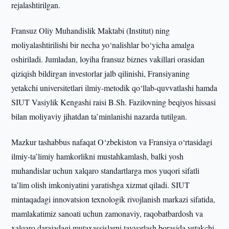
rejalashtirilgan.
Fransuz Oliy Muhandislik Maktabi (Institut) ning
moliyalashtirilishi bir necha yo‘nalishlar bo‘yicha amalga
oshiriladi. Jumladan, loyiha fransuz biznes vakillari orasidan
qiziqish bildirgan investorlar jalb qilinishi, Fransiyaning
yetakchi universitetlari ilmiy-metodik qo‘llab-quvvatlashi hamda
SIUT Vasiylik Kengashi raisi B.Sh. Fazilovning beqiyos hissasi
bilan moliyaviy jihatdan ta’minlanishi nazarda tutilgan.
Mazkur tashabbus nafaqat O‘zbekiston va Fransiya o‘rtasidagi
ilmiy-ta’limiy hamkorlikni mustahkamlash, balki yosh
muhandislar uchun xalqaro standartlarga mos yuqori sifatli
ta’lim olish imkoniyatini yaratishga xizmat qiladi. SIUT
mintaqadagi innovatsion texnologik rivojlanish markazi sifatida,
mamlakatimiz sanoati uchun zamonaviy, raqobatbardosh va
xalqaro darajadagi mutaxassislarni tayyorlash borasida yetakchi