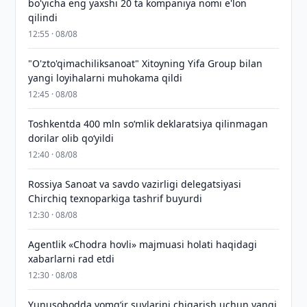
bo'yicha eng yaxshi 20 ta kompaniya nomi e'lon
qilindi
12:55 · 08/08
"O'zto'qimachiliksanoat" Xitoyning Yifa Group bilan
yangi loyihalarni muhokama qildi
12:45 · 08/08
Toshkentda 400 mln so‘mlik deklaratsiya qilinmagan
dorilar olib qo‘yildi
12:40 · 08/08
Rossiya Sanoat va savdo vazirligi delegatsiyasi
Chirchiq texnoparkiga tashrif buyurdi
12:30 · 08/08
Agentlik «Chodra hovli» majmuasi holati haqidagi
xabarlarni rad etdi
12:30 · 08/08
Yunusobodda yomg‘ir suvlarini chiqarish uchun yangi