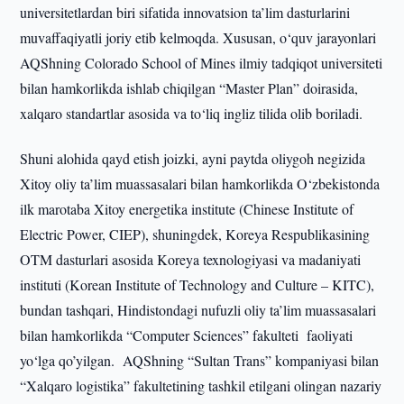
universitetlardan biri sifatida innovatsion ta’lim dasturlarini
muvaffaqiyatli joriy etib kelmoqda. Xususan, o‘quv jarayonlari
AQShning Colorado School of Mines ilmiy tadqiqot universiteti
bilan hamkorlikda ishlab chiqilgan “Master Plan” doirasida,
xalqaro standartlar asosida va to‘liq ingliz tilida olib boriladi.
Shuni alohida qayd etish joizki, ayni paytda oliygoh negizida
Xitoy oliy ta’lim muassasalari bilan hamkorlikda O‘zbekistonda
ilk marotaba Xitoy energetika institute (Chinese Institute of
Electric Power, CIEP), shuningdek, Koreya Respublikasining
OTM dasturlari asosida Koreya texnologiyasi va madaniyati
instituti (Korean Institute of Technology and Culture – KITC),
bundan tashqari, Hindistondagi nufuzli oliy ta’lim muassasalari
bilan hamkorlikda “Computer Sciences” fakulteti faoliyati
yo‘lga qo’yilgan. AQShning “Sultan Trans” kompaniyasi bilan
“Xalqaro logistika” fakultetining tashkil etilgani olingan nazariy