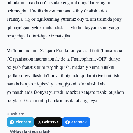
bilimlarni amalda qo‘llashda keng imkoniyatlar eshigini
ochmoqda. Endilikda esa muhandislik yo‘nalishlarida
Fransiya ilg‘or tajribasining yurtimiz oliy ta’lim tizimida joriy
qilinayotgani yetuk muhandislar avlodini tayyorlashni yangi
bosqichga ko‘tarishga xizmat qiladi.
Ma’lumot uchun: Xalqaro Frankofoniya tashkiloti (fransuzcha
l’Organisation internationale de la Francophonie-OIF) dunyo
bo‘ylab fransuz tilini targ‘ib qilish, madaniy xilma-xillikni
qo‘llab-quvvatlash, ta’lim va ilmiy tadqiqotlarni rivojlantirish
hamda barqaror iqtisodiy taraqqiyotni ta’minlash kabi
yo‘nalishlarda faoliyat yuritadi. Mazkur xalqaro tashkilot jahon
bo‘ylab 104 dan ortiq hamkor tashkilotlariga ega.
Ulashish:
Telegram
Twitter/X
Facebook
Havolani nusxalash