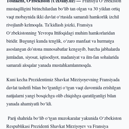
Toshkent, O‘zbekiston (UzDaily.uz) —
Fransiya Oʻzbekiston
mustaqilligini birinchilardan boʻlib tan olgan va 30 yildan ortiq
vaqt mobaynida ikki davlat oʻrtasida samarali hamkorlik izchil
rivojlanib kelmoqda. Ta’kidlash joizki, Fransiya
O‘zbekistonning Yevropa Ittifoqidagi muhim hamkorlaridan
biridir. Bugungi kunda tenglik, oʻzaro manfaat va hurmatga
asoslangan do’stona munosabatlar kengayib, barcha jabhalarda
jumladan, siyosat, iqtisodiyot, madaniyat va ilm-fan sohalarida
samarali aloqalar yanada mustahkamlanmoqda.
Kuni kecha Prezidentimiz Shavkat Mirziyoyevning Fransiyada
davlat tashrifi bilan bo‘lganligi o‘tgan vaqt davomida erishilgan
natijalarni yangi bosqichga olib chiqishga qaratilganligi bilan
yanada ahamiyatli bo‘ldi.
Parij shahrida bo‘lib o‘tgan muzokaralar yakunida O‘zbekiston
Respublikasi Prezidenti Shavkat Mirziyoyev va Fransiya