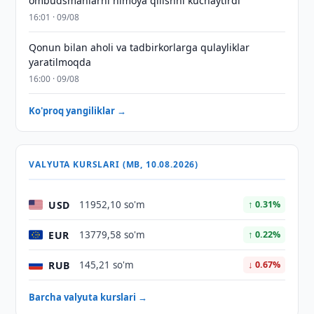
ombudsmanlarni himoya qilishni kuchaytirdi
16:01 · 09/08
Qonun bilan aholi va tadbirkorlarga qulayliklar
yaratilmoqda
16:00 · 09/08
Ko'proq yangiliklar →
VALYUTA KURSLARI (MB, 10.08.2026)
USD
11952,10 so'm
↑ 0.31%
EUR
13779,58 so'm
↑ 0.22%
RUB
145,21 so'm
↓ 0.67%
Barcha valyuta kurslari →