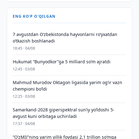
ENG KO'P O'QILGAN
7 avgustdan O‘zbekistonda hayvonlarni ro‘yxatdan
o‘tkazish boshlanadi
18:45 · 04/08
Hukumat “Bunyodkor”ga 5 milliard so‘m ajratdi
12:45 · 03/08
Mahmud Murodov Oktagon ligasida yarim og‘ir vazn
chempioni bo‘ldi
12:25 · 03/08
Samarkand-2028 giperspektral sun’iy yo‘ldoshi 5-
avgust kuni orbitaga uchiriladi
17:37 · 04/08
“O‘zMIJ”ning yarim yillik foydasi 2,1 trillion so‘mga