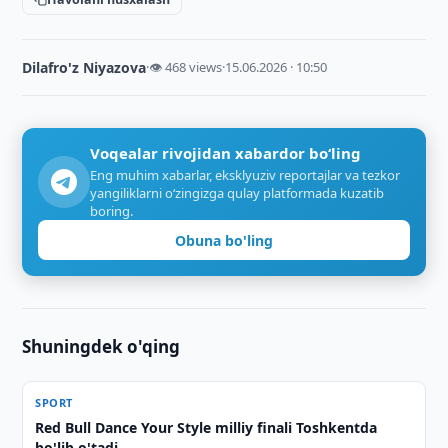
Dilafro'z Niyazova
·
👁 468 views
·
15.06.2026 · 10:50
Voqealar rivojidan xabardor bo‘ling
Eng muhim xabarlar, eksklyuziv reportajlar va tezkor
yangiliklarni o‘zingizga qulay platformada kuzatib
boring.
Obuna bo'ling
Shuningdek o'qing
SPORT
Red Bull Dance Your Style milliy finali Toshkentda
bo'lib o'tadi