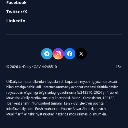
Facebook
Twitter/X
LinkedIn
© 2026 UzDaily · OAV №248510
18+
UzDaily.uz materiallaridan foydalanish faqat tahririyatning yozma ruxsati
bilan amalga oshiriladi. Internet-ommaviy axborot vositasi sifatida davlat
roʻyxatidan oʻtganligi toʻgʻrisidagi guvohnoma №248510, 2024 yil 1 aprel.
Muassis: «Daily Media» xususiy korxonasi. Manzil: Oʻzbekiston, 100180,
Toshkent shahri, Yunusobod tumani, 12-27-73. Elektron pochta:
info@uzdaily.com. Bosh muharrir: Umarov Anvar Abrardjanovich.
Mualliflar fikri tahririyat nuqtayi nazariga mos kelmasligi mumkin.