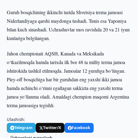
Guruh bosqichining ikkinchi turida Shvetsiya terma jamoasi
Niderlandiyaga qarshi maydonga tushadi. Tunis esa Yaponiya
bilan kuch sinashadi. Uchrashuvlar mos ravishda 20 va 21 iyun
kunlariga belgilangan.
Jahon chempionati AQSH, Kanada va Meksikada
o‘tkazilmoqda hamda tarixda ilk bor 48 ta milliy terma jamoa
ishtirokida tashkil etilmoqda. Jamoalar 12 guruhga bo‘lingan.
Pley-off bosqichiga har bir guruhdan eng yaxshi ikki jamoa
hamda uchinchi o‘rinni egallagan sakkizta eng yaxshi terma
jamoa yo‘llanma oladi. Amaldagi chempion maqomi Argentina
terma jamoasiga tegishli.
Ulashish:
Telegram
Twitter/X
Facebook
Havolani nusxalash