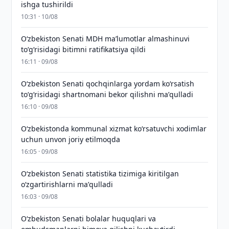
ishga tushirildi
10:31 · 10/08
Oʻzbekiston Senati MDH maʼlumotlar almashinuvi
toʻgʻrisidagi bitimni ratifikatsiya qildi
16:11 · 09/08
Oʻzbekiston Senati qochqinlarga yordam koʻrsatish
toʻgʻrisidagi shartnomani bekor qilishni maʼqulladi
16:10 · 09/08
Oʻzbekistonda kommunal xizmat koʻrsatuvchi xodimlar
uchun unvon joriy etilmoqda
16:05 · 09/08
Oʻzbekiston Senati statistika tizimiga kiritilgan
oʻzgartirishlarni maʼqulladi
16:03 · 09/08
Oʻzbekiston Senati bolalar huquqlari va