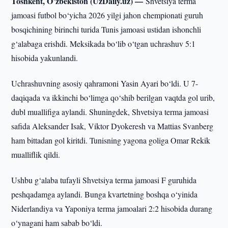
Toshkent, O’zbekiston (UzDaily.uz) —
Shvetsiya terma
jamoasi futbol bo‘yicha 2026 yilgi jahon chempionati guruh
bosqichining birinchi turida Tunis jamoasi ustidan ishonchli
g‘alabaga erishdi. Meksikada bo‘lib o‘tgan uchrashuv 5:1
hisobida yakunlandi.
Uchrashuvning asosiy qahramoni Yasin Ayari bo‘ldi. U 7-
daqiqada va ikkinchi bo‘limga qo‘shib berilgan vaqtda gol urib,
dubl muallifiga aylandi. Shuningdek, Shvetsiya terma jamoasi
safida Aleksander Isak, Viktor Dyokeresh va Mattias Svanberg
ham bittadan gol kiritdi. Tunisning yagona goliga Omar Rekik
mualliflik qildi.
Ushbu g‘alaba tufayli Shvetsiya terma jamoasi F guruhida
peshqadamga aylandi. Bunga kvartetning boshqa o‘yinida
Niderlandiya va Yaponiya terma jamoalari 2:2 hisobida durang
o‘ynagani ham sabab bo‘ldi.