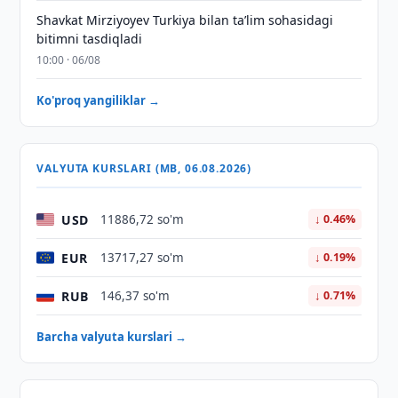
Shavkat Mirziyoyev Turkiya bilan taʼlim sohasidagi
bitimni tasdiqladi
10:00 · 06/08
Ko'proq yangiliklar →
VALYUTA KURSLARI (MB, 06.08.2026)
USD
11886,72 so'm
↓ 0.46%
EUR
13717,27 so'm
↓ 0.19%
RUB
146,37 so'm
↓ 0.71%
Barcha valyuta kurslari →