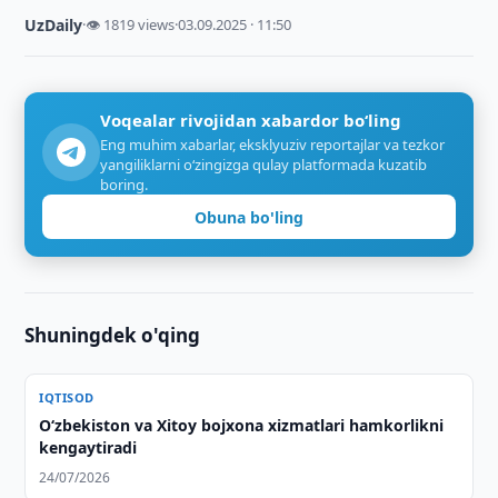
UzDaily
·
👁 1819 views
·
03.09.2025 · 11:50
Voqealar rivojidan xabardor bo‘ling
Eng muhim xabarlar, eksklyuziv reportajlar va tezkor
yangiliklarni o‘zingizga qulay platformada kuzatib
boring.
Obuna bo'ling
Shuningdek o'qing
IQTISOD
Oʻzbekiston va Xitoy bojxona xizmatlari hamkorlikni
kengaytiradi
24/07/2026