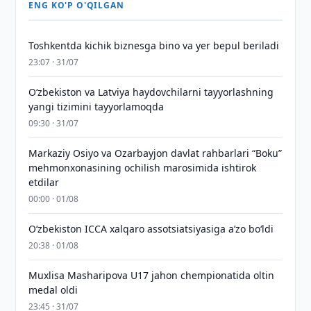
ENG KO'P O'QILGAN
Toshkentda kichik biznesga bino va yer bepul beriladi
23:07 · 31/07
Oʻzbekiston va Latviya haydovchilarni tayyorlashning
yangi tizimini tayyorlamoqda
09:30 · 31/07
Markaziy Osiyo va Ozarbayjon davlat rahbarlari “Boku”
mehmonxonasining ochilish marosimida ishtirok
etdilar
00:00 · 01/08
O‘zbekiston ICCA xalqaro assotsiatsiyasiga aʼzo bo‘ldi
20:38 · 01/08
Muxlisa Masharipova U17 jahon chempionatida oltin
medal oldi
23:45 · 31/07