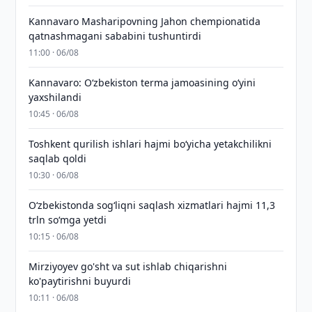
Kannavaro Masharipovning Jahon chempionatida
qatnashmagani sababini tushuntirdi
11:00 · 06/08
Kannavaro: O‘zbekiston terma jamoasining o‘yini
yaxshilandi
10:45 · 06/08
Toshkent qurilish ishlari hajmi bo‘yicha yetakchilikni
saqlab qoldi
10:30 · 06/08
O‘zbekistonda sog‘liqni saqlash xizmatlari hajmi 11,3
trln so‘mga yetdi
10:15 · 06/08
Mirziyoyev go'sht va sut ishlab chiqarishni
ko'paytirishni buyurdi
10:11 · 06/08