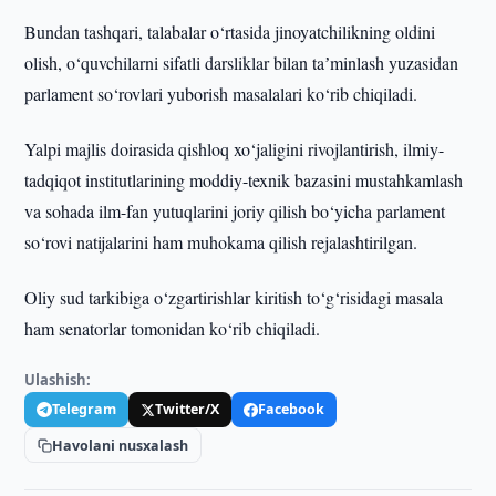
Bundan tashqari, talabalar o‘rtasida jinoyatchilikning oldini
olish, o‘quvchilarni sifatli darsliklar bilan taʼminlash yuzasidan
parlament so‘rovlari yuborish masalalari ko‘rib chiqiladi.
Yalpi majlis doirasida qishloq xo‘jaligini rivojlantirish, ilmiy-
tadqiqot institutlarining moddiy-texnik bazasini mustahkamlash
va sohada ilm-fan yutuqlarini joriy qilish bo‘yicha parlament
so‘rovi natijalarini ham muhokama qilish rejalashtirilgan.
Oliy sud tarkibiga o‘zgartirishlar kiritish to‘g‘risidagi masala
ham senatorlar tomonidan ko‘rib chiqiladi.
Ulashish:
Telegram
Twitter/X
Facebook
Havolani nusxalash