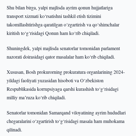
Shu bilan birga, yalpi majlisda ayrim qonun hujjatlariga
transport xizmati ko‘rsatishni tashkil etish tizimini
takomillashtirishga qaratilgan o‘zgartirish va qo‘shimchalar
kiritish to‘g‘risidagi Qonun ham ko‘rib chiqiladi.
Shuningdek, yalpi majlisda senatorlar tomonidan parlament
nazorati doirasidagi qator masalalar ham ko‘rib chiqiladi.
Xususan, Bosh prokurorning prokuratura organlarining 2024-
yildagi faoliyati yuzasidan hisoboti va O‘zbekiston
Respublikasida korrupsiyaga qarshi kurashish to‘g‘risidagi
milliy maʼruza ko‘rib chiqiladi.
Senatorlar tomonidan Samarqand viloyatining ayrim hududlari
chegaralarini o‘zgartirish to‘g‘risidagi masala ham muhokama
qilinadi.