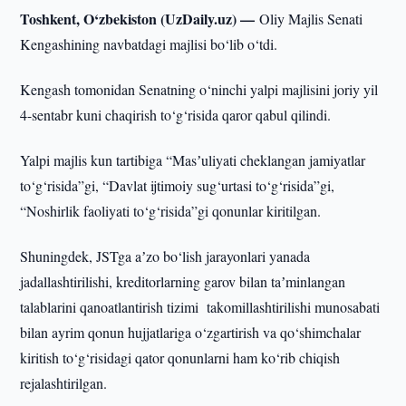
Toshkent, O‘zbekiston (UzDaily.uz) —
Oliy Majlis Senati
Kengashining navbatdagi majlisi bo‘lib o‘tdi.
Kengash tomonidan Senatning o‘ninchi yalpi majlisini joriy yil
4-sentabr kuni chaqirish to‘g‘risida qaror qabul qilindi.
Yalpi majlis kun tartibiga “Masʼuliyati cheklangan jamiyatlar
to‘g‘risida”gi, “Davlat ijtimoiy sug‘urtasi to‘g‘risida”gi,
“Noshirlik faoliyati to‘g‘risida”gi qonunlar kiritilgan.
Shuningdek, JSTga aʼzo bo‘lish jarayonlari yanada
jadallashtirilishi, kreditorlarning garov bilan taʼminlangan
talablarini qanoatlantirish tizimi takomillashtirilishi munosabati
bilan ayrim qonun hujjatlariga o‘zgartirish va qo‘shimchalar
kiritish to‘g‘risidagi qator qonunlarni ham ko‘rib chiqish
rejalashtirilgan.