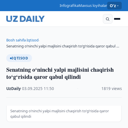
Infografika
Maxsus loyihalar
O'z
Bosh sahifa
Iqtisod
›
›
Senatning o‘ninchi yalpi majlisini chaqirish to‘g‘risida qaror qabul …
IQTISOD
Senatning o‘ninchi yalpi majlisini chaqirish
to‘g‘risida qaror qabul qilindi
UzDaily
·
03.09.2025
·
11:50
·
1819 views
Senatning o‘ninchi yalpi majlisini chaqirish to‘g‘risida qaror
qabul qilindi