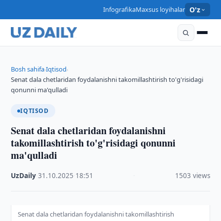
Infografika
Maxsus loyihalar
O'z
Bosh sahifa
Iqtisod
›
›
Senat dala chetlaridan foydalanishni takomillashtirish to'g'risidagi
qonunni ma'qulladi
IQTISOD
Senat dala chetlaridan foydalanishni
takomillashtirish to'g'risidagi qonunni
ma'qulladi
UzDaily
·
31.10.2025
·
18:51
·
1503 views
Senat dala chetlaridan foydalanishni takomillashtirish