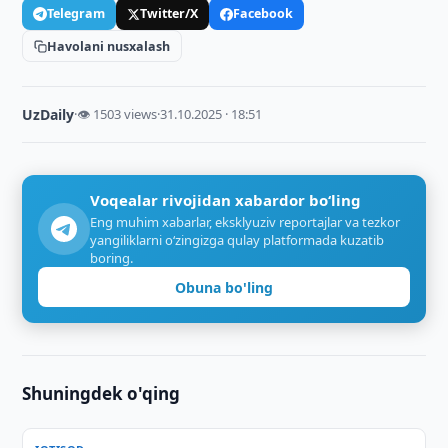
Telegram
Twitter/X
Facebook
Havolani nusxalash
UzDaily
·
👁 1503 views
·
31.10.2025 · 18:51
Voqealar rivojidan xabardor bo‘ling
Eng muhim xabarlar, eksklyuziv reportajlar va tezkor
yangiliklarni o‘zingizga qulay platformada kuzatib
boring.
Obuna bo'ling
Shuningdek o'qing