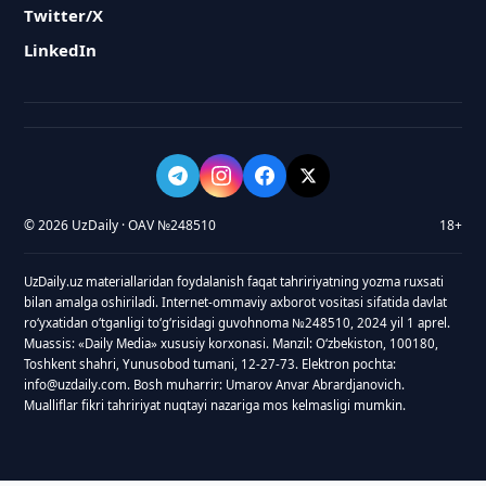
Twitter/X
LinkedIn
© 2026 UzDaily · OAV №248510
18+
UzDaily.uz materiallaridan foydalanish faqat tahririyatning yozma ruxsati
bilan amalga oshiriladi. Internet-ommaviy axborot vositasi sifatida davlat
roʻyxatidan oʻtganligi toʻgʻrisidagi guvohnoma №248510, 2024 yil 1 aprel.
Muassis: «Daily Media» xususiy korxonasi. Manzil: Oʻzbekiston, 100180,
Toshkent shahri, Yunusobod tumani, 12-27-73. Elektron pochta:
info@uzdaily.com. Bosh muharrir: Umarov Anvar Abrardjanovich.
Mualliflar fikri tahririyat nuqtayi nazariga mos kelmasligi mumkin.