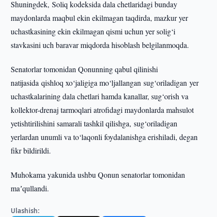
Shuningdek, Soliq kodeksida dala chetlaridagi bunday
maydonlarda maqbul ekin ekilmagan taqdirda, mazkur yer
uchastkasining ekin ekilmagan qismi uchun yer solig‘i
stavkasini uch baravar miqdorda hisoblash belgilanmoqda.
Senatorlar tomonidan Qonunning qabul qilinishi
natijasida qishloq xo‘jaligiga mo‘ljallangan sug‘oriladigan yer
uchastkalarining dala chetlari hamda kanallar, sug‘orish va
kollektor-drenaj tarmoqlari atrofidagi maydonlarda mahsulot
yetishtirilishini samarali tashkil qilishga, sug‘oriladigan
yerlardan unumli va to‘laqonli foydalanishga erishiladi, degan
fikr bildirildi.
Muhokama yakunida ushbu Qonun senatorlar tomonidan
maʼqullandi.
Ulashish: