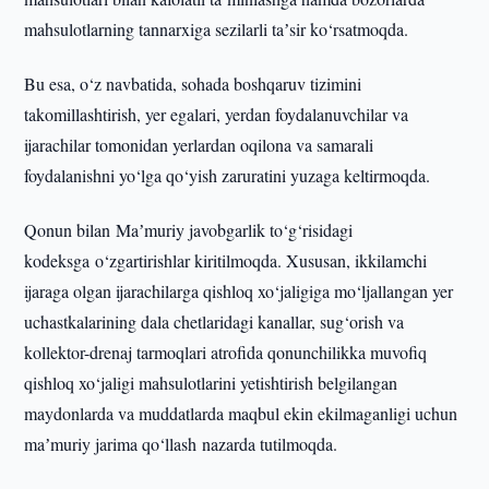
mahsulotlarning tannarxiga sezilarli taʼsir ko‘rsatmoqda.
Bu esa, o‘z navbatida, sohada boshqaruv tizimini
takomillashtirish, yer egalari, yerdan foydalanuvchilar va
ijarachilar tomonidan yerlardan oqilona va samarali
foydalanishni yo‘lga qo‘yish zaruratini yuzaga keltirmoqda.
Qonun bilan Maʼmuriy javobgarlik to‘g‘risidagi
kodeksga o‘zgartirishlar kiritilmoqda. Xususan, ikkilamchi
ijaraga olgan ijarachilarga qishloq xo‘jaligiga mo‘ljallangan yer
uchastkalarining dala chetlaridagi kanallar, sug‘orish va
kollektor-drenaj tarmoqlari atrofida qonunchilikka muvofiq
qishloq xo‘jaligi mahsulotlarini yetishtirish belgilangan
maydonlarda va muddatlarda maqbul ekin ekilmaganligi uchun
maʼmuriy jarima qo‘llash nazarda tutilmoqda.