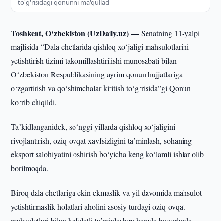
to'g'risidagi qonunni ma'qulladi
Toshkent, O‘zbekiston (UzDaily.uz) —
Senatning 11-yalpi
majlisida “Dala chetlarida qishloq xo‘jaligi mahsulotlarini
yetishtirish tizimi takomillashtirilishi munosabati bilan
O‘zbekiston Respublikasining ayrim qonun hujjatlariga
o‘zgartirish va qo‘shimchalar kiritish to‘g‘risida”gi Qonun
ko‘rib chiqildi.
Taʼkidlanganidek, so‘nggi yillarda qishloq xo‘jaligini
rivojlantirish, oziq-ovqat xavfsizligini taʼminlash, sohaning
eksport salohiyatini oshirish bo‘yicha keng ko‘lamli ishlar olib
borilmoqda.
Biroq dala chetlariga ekin ekmaslik va yil davomida mahsulot
yetishtirmaslik holatlari aholini asosiy turdagi oziq-ovqat
mahsulotlari bilan kafolatli taʼminlashga hamda bozorlarda