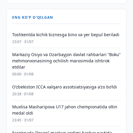
ENG KO'P O'QILGAN
Toshkentda kichik biznesga bino va yer bepul beriladi
23:07 · 31/07
Markaziy Osiyo va Ozarbayjon davlat rahbarlari “Boku”
mehmonxonasining ochilish marosimida ishtirok
etdilar
00:00 · 01/08
O‘zbekiston ICCA xalqaro assotsiatsiyasiga aʼzo bo‘ldi
20:38 · 01/08
Muxlisa Masharipova U17 jahon chempionatida oltin
medal oldi
23:45 · 31/07
Farg‘onada “Inson” markazi xodimi hashar paytida