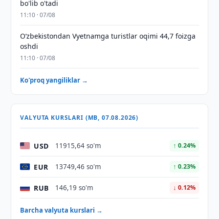
bo'lib o'tadi
11:10 · 07/08
O‘zbekistondan Vyetnamga turistlar oqimi 44,7 foizga
oshdi
11:10 · 07/08
Ko'proq yangiliklar →
VALYUTA KURSLARI (MB, 07.08.2026)
USD
11915,64 so'm
↑ 0.24%
EUR
13749,46 so'm
↑ 0.23%
RUB
146,19 so'm
↓ 0.12%
Barcha valyuta kurslari →