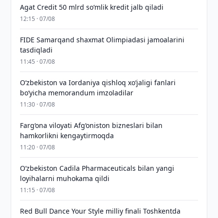
Agat Credit 50 mlrd so‘mlik kredit jalb qiladi
12:15 · 07/08
FIDE Samarqand shaxmat Olimpiadasi jamoalarini
tasdiqladi
11:45 · 07/08
Oʻzbekiston va Iordaniya qishloq xoʻjaligi fanlari
boʻyicha memorandum imzoladilar
11:30 · 07/08
Farg‘ona viloyati Afg‘oniston bizneslari bilan
hamkorlikni kengaytirmoqda
11:20 · 07/08
Oʻzbekiston Cadila Pharmaceuticals bilan yangi
loyihalarni muhokama qildi
11:15 · 07/08
Red Bull Dance Your Style milliy finali Toshkentda