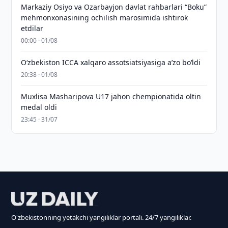
Markaziy Osiyo va Ozarbayjon davlat rahbarlari “Boku”
mehmonxonasining ochilish marosimida ishtirok
etdilar
00:00 · 01/08
O‘zbekiston ICCA xalqaro assotsiatsiyasiga aʼzo bo‘ldi
20:38 · 01/08
Muxlisa Masharipova U17 jahon chempionatida oltin
medal oldi
23:45 · 31/07
O'zbekistonning yetakchi yangiliklar portali. 24/7 yangiliklar.