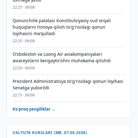
22:25 · 06/08
Qonunchilik palatasi Konstitutsiyaviy sud orqali
huquqlarni himoya qilish to'g'risidagi qonun
loyihasini ma'qulladi
22:20 · 06/08
Oʻzbekiston va Loong Air aviakompaniyalari
aviareyslarni kengaytirishni muhokama qilishdi
22:20 · 06/08
Prezident Administratsiya to'g'risidagi qonun loyihasi
Senatga yuborildi
22:15 · 06/08
Ko'proq yangiliklar →
VALYUTA KURSLARI (MB, 07.08.2026)