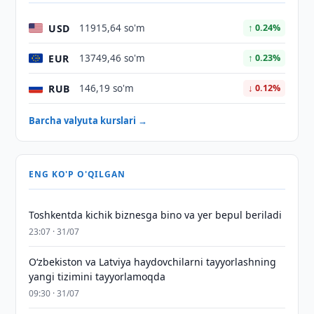
USD
11915,64 so'm
↑ 0.24%
EUR
13749,46 so'm
↑ 0.23%
RUB
146,19 so'm
↓ 0.12%
Barcha valyuta kurslari →
ENG KO'P O'QILGAN
Toshkentda kichik biznesga bino va yer bepul beriladi
23:07 · 31/07
Oʻzbekiston va Latviya haydovchilarni tayyorlashning
yangi tizimini tayyorlamoqda
09:30 · 31/07