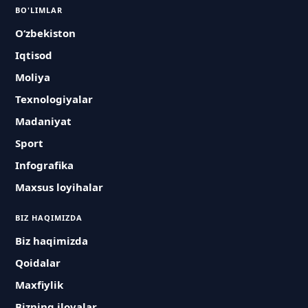
BO'LIMLAR
O‘zbekiston
Iqtisod
Moliya
Texnologiyalar
Madaniyat
Sport
Infografika
Maxsus loyihalar
BIZ HAQIMIZDA
Biz haqimizda
Qoidalar
Maxfiylik
Bizning ilovalar