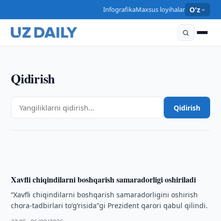
Infografika
Maxsus loyihalar
O'z
Qidirish
O‘ZBEKISTON
Turkiyada halok bo‘lgan o‘zbekistonlikning jasadi
Qidirish
Vatanga olib kelindi
22:10 · 06/08/2026
Xavfli chiqindilarni boshqarish samaradorligi oshiriladi
“Xavfli chiqindilarni boshqarish samaradorligini oshirish
chora-tadbirlari to‘g‘risida”gi Prezident qarori qabul qilindi.