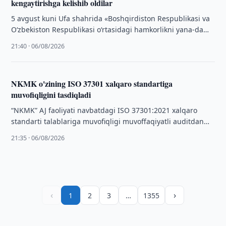
kengaytirishga kelishib oldilar
5 avgust kuni Ufa shahrida «Boshqirdiston Respublikasi va
O‘zbekiston Respublikasi o‘rtasidagi hamkorlikni yana-da
kengaytirish» mavzusida biznes-forum bo‘lib o‘tdi.
21:40 · 06/08/2026
NKMK o'zining ISO 37301 xalqaro standartiga
muvofiqligini tasdiqladi
“NKMK” AJ faoliyati navbatdagi ISO 37301:2021 xalqaro
standarti talablariga muvofiqligi muvoffaqiyatli auditdan
o‘tkazildi. Ushbu audit natijasi bo‘yicha mazkur xalqaro
21:35 · 06/08/2026
sertifikatni …
‹
›
1
2
3
…
1355