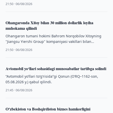
yuzasidan axborot berildi.
21:50 · 06/08/2026
Ohangaronda Xitoy bilan 30 million dollarlik loyiha
muhokama qilindi
Ohangaron tumani hokimi Bahrom Norqobilov Xitoyning
"Jiangsu Yiershi Group" kompaniyasi vakillari bilan
uchrashib, tuman hududida yangi investitsiya loyihasini
21:50 · 06/08/2026
amalga oshirish …
Avtomobil yo‘llari sohasidagi munosabatlar tartibga solindi
“Avtomobil yo‘llari to‘g‘risida”gi Qonun (O‘RQ–1162-son,
05.08.2026 y.) qabul qilindi.
21:45 · 06/08/2026
Oʻzbekiston va Boshqirdiston biznes hamkorligini