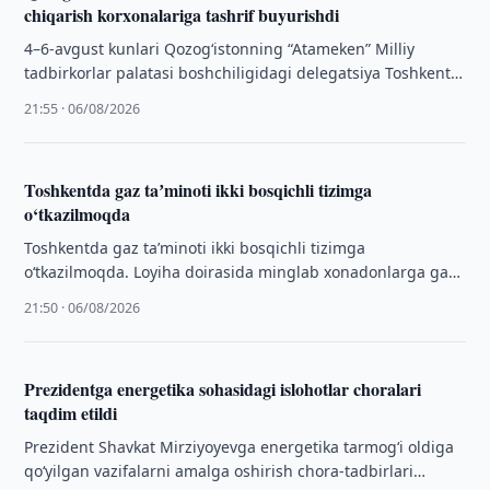
chiqarish korxonalariga tashrif buyurishdi
4–6-avgust kunlari Qozogʻistonning “Atameken” Milliy
tadbirkorlar palatasi boshchiligidagi delegatsiya Toshkent
shahridagi “TEXNOPARK” MCHJga tashrif buyurdi.
21:55 · 06/08/2026
Toshkentda gaz taʼminoti ikki bosqichli tizimga
o‘tkazilmoqda
Toshkentda gaz taʼminoti ikki bosqichli tizimga
o‘tkazilmoqda. Loyiha doirasida minglab xonadonlarga gaz
bosimini tartibga soluvchi reduktorlar o‘rnatildi.
21:50 · 06/08/2026
Prezidentga energetika sohasidagi islohotlar choralari
taqdim etildi
Prezident Shavkat Mirziyoyevga energetika tarmogʻi oldiga
qoʻyilgan vazifalarni amalga oshirish chora-tadbirlari