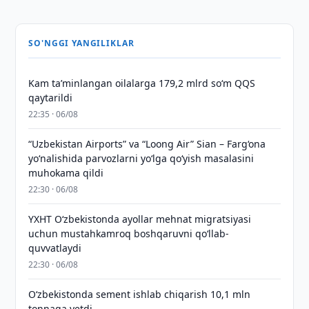
SO'NGGI YANGILIKLAR
Kam taʼminlangan oilalarga 179,2 mlrd so‘m QQS
qaytarildi
22:35 · 06/08
“Uzbekistan Airports” va “Loong Air” Sian – Farg‘ona
yo‘nalishida parvozlarni yo‘lga qo‘yish masalasini
muhokama qildi
22:30 · 06/08
YXHT O‘zbekistonda ayollar mehnat migratsiyasi
uchun mustahkamroq boshqaruvni qo‘llab-
quvvatlaydi
22:30 · 06/08
O‘zbekistonda sement ishlab chiqarish 10,1 mln
tonnaga yetdi