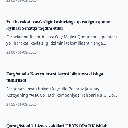
22:05 · 06/08/2026
Yo'l harakati xavfsizligini oshirishga qaratilgan qonun
loyihasi Senatga taqdim etildi
O'zbekiston Respublikasi Oliy Majlisi Qonunchilik palatasi
yo'l harakati xavfsizligi tizimini takomillashtirishga
qaratilgan qonun loyihasini uchinchi o'qishda qabul qildi
22:00 · 06/08/2026
va uni …
Farg‘onada Koreya investitsiyasi bilan zavod ishga
tushiriladi
Farg‘ona viloyati hokimi Xayrullo Bozorov Janubiy
Koreyaning “AHA Co., Ltd” kompaniyasi rahbari Ku Gi Do
hamda xitoylik hamkor kompaniyalari rahbarlaridan …
21:55 · 06/08/2026
Qozogʻistonlik biznes vakillari TEXNOPARK ishlab