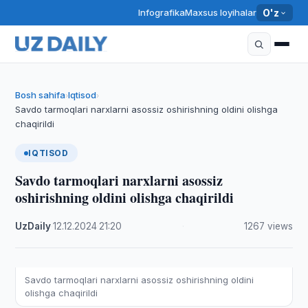
Infografika
Maxsus loyihalar
O'z
Bosh sahifa
Iqtisod
›
›
Savdo tarmoqlari narxlarni asossiz oshirishning oldini olishga
chaqirildi
IQTISOD
Savdo tarmoqlari narxlarni asossiz
oshirishning oldini olishga chaqirildi
UzDaily
·
12.12.2024
·
21:20
·
1267 views
Savdo tarmoqlari narxlarni asossiz oshirishning oldini
olishga chaqirildi