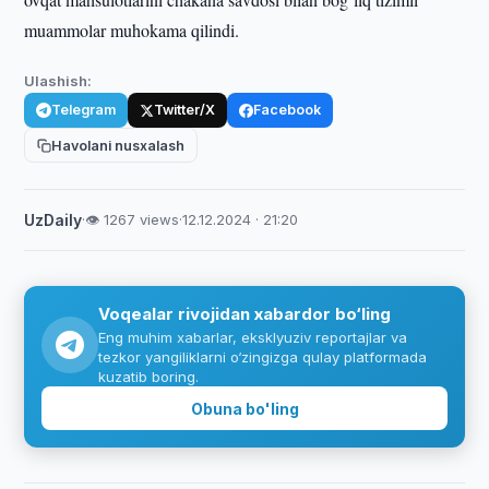
muammolar muhokama qilindi.
Ulashish:
Telegram
Twitter/X
Facebook
Havolani nusxalash
UzDaily
·
👁 1267 views
·
12.12.2024 · 21:20
Voqealar rivojidan xabardor bo‘ling
Eng muhim xabarlar, eksklyuziv reportajlar va
tezkor yangiliklarni o‘zingizga qulay platformada
kuzatib boring.
Obuna bo'ling