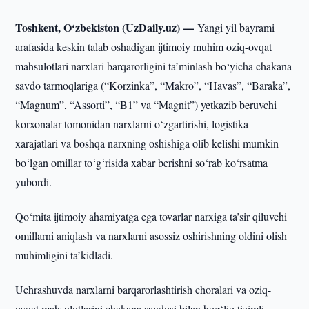
Toshkent, O‘zbekiston (UzDaily.uz) —
Yangi yil bayrami
arafasida keskin talab oshadigan ijtimoiy muhim oziq-ovqat
mahsulotlari narxlari barqarorligini ta’minlash bo‘yicha chakana
savdo tarmoqlariga (“Korzinka”, “Makro”, “Havas”, “Baraka”,
“Magnum”, “Assorti”, “B1” va “Magnit”) yetkazib beruvchi
korxonalar tomonidan narxlarni o‘zgartirishi, logistika
xarajatlari va boshqa narxning oshishiga olib kelishi mumkin
bo‘lgan omillar to‘g‘risida xabar berishni so‘rab ko‘rsatma
yubordi.
Qo‘mita ijtimoiy ahamiyatga ega tovarlar narxiga ta’sir qiluvchi
omillarni aniqlash va narxlarni asossiz oshirishning oldini olish
muhimligini ta’kidladi.
Uchrashuvda narxlarni barqarorlashtirish choralari va oziq-
ovqat mahsulotlarini chakana savdosi bilan bog‘liq tizimli