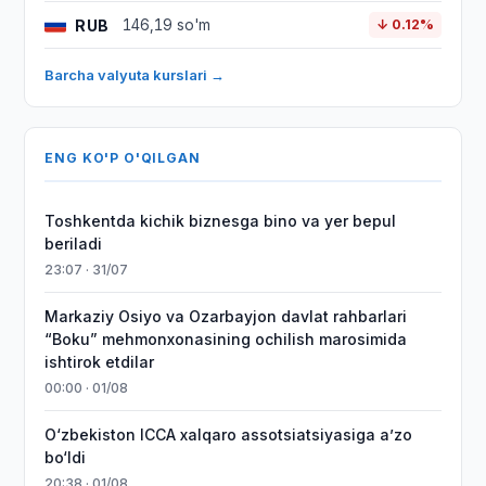
RUB
146,19 so'm
↓ 0.12%
Barcha valyuta kurslari →
ENG KO'P O'QILGAN
Toshkentda kichik biznesga bino va yer bepul
beriladi
23:07 · 31/07
Markaziy Osiyo va Ozarbayjon davlat rahbarlari
“Boku” mehmonxonasining ochilish marosimida
ishtirok etdilar
00:00 · 01/08
O‘zbekiston ICCA xalqaro assotsiatsiyasiga aʼzo
bo‘ldi
20:38 · 01/08