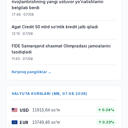
rivojlantirishning yangi ustuvor yoʻnalishlarini
belgilab berdi
17:46 · 07/08
Agat Credit 50 mlrd so‘mlik kredit jalb qiladi
12:15 · 07/08
FIDE Samarqand shaxmat Olimpiadasi jamoalarini
tasdiqladi
11:45 · 07/08
Ko'proq yangiliklar →
VALYUTA KURSLARI (MB, 07.08.2026)
USD
11915,64 so'm
↑ 0.24%
EUR
13749,46 so'm
↑ 0.23%