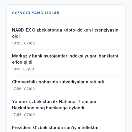
SO'NGGI YANGILIKLAR
NAQD-EX O‘zbekistonda kripto-do‘kon litsenziyasini
oldi
18:05 · 07/08
Markaziy bank murojaatlar indeksi yuqori banklarni
eʼlon qildi
18:01 · 07/08
Chorvachilik sohasida subsidiyalar ajratiladi
17:56 · 07/08
Yandex Uzbekistan ilk National Transport
Hackathon'ning hamkoriga aylandi
17:55 · 07/08
Prezident Oʻzbekistonda sunʼiy intellektni