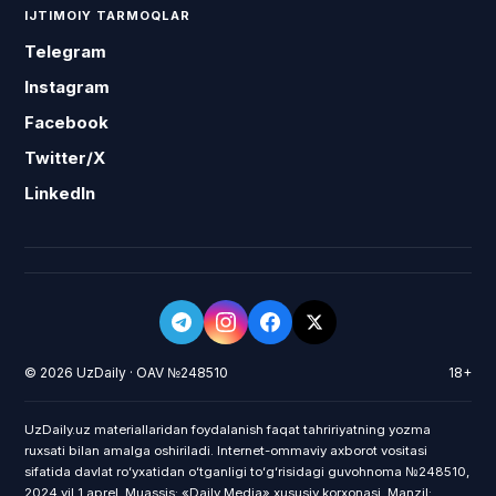
IJTIMOIY TARMOQLAR
Telegram
Instagram
Facebook
Twitter/X
LinkedIn
© 2026 UzDaily · OAV №248510
18+
UzDaily.uz materiallaridan foydalanish faqat tahririyatning yozma
ruxsati bilan amalga oshiriladi. Internet-ommaviy axborot vositasi
sifatida davlat roʻyxatidan oʻtganligi toʻgʻrisidagi guvohnoma №248510,
2024 yil 1 aprel. Muassis: «Daily Media» xususiy korxonasi. Manzil: