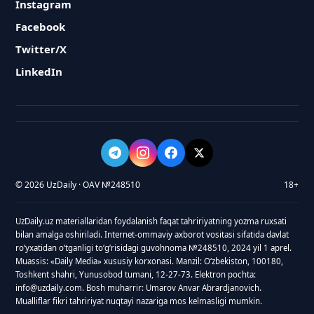
Instagram
Facebook
Twitter/X
LinkedIn
© 2026 UzDaily · OAV №248510
18+
UzDaily.uz materiallaridan foydalanish faqat tahririyatning yozma ruxsati
bilan amalga oshiriladi. Internet-ommaviy axborot vositasi sifatida davlat
roʻyxatidan oʻtganligi toʻgʻrisidagi guvohnoma №248510, 2024 yil 1 aprel.
Muassis: «Daily Media» xususiy korxonasi. Manzil: Oʻzbekiston, 100180,
Toshkent shahri, Yunusobod tumani, 12-27-73. Elektron pochta:
info@uzdaily.com. Bosh muharrir: Umarov Anvar Abrardjanovich.
Mualliflar fikri tahririyat nuqtayi nazariga mos kelmasligi mumkin.