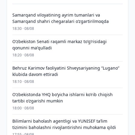
Samarqand viloyatining ayrim tumanlari va
Samarqand shahri chegaralari oʻzgartirilmoqda
18:30 · 08/08
Oʻzbekiston Senati raqamli markaz toʻgʻrisidagi
qonunni maʼqulladi
18:20 · 08/08
Behruz Karimov faoliyatini Shveysariyaning “Lugano”
klubida davom ettiradi
18:10 · 08/08
O‘zbekistonda YHQ bo‘yicha ishlarni ko‘rib chiqish
tartibi o‘zgarishi mumkin
18:00 · 08/08
Bilimlarni baholash agentligi va YUNISEF taʼlim
tizimini baholashni rivojlantirishni muhokama qildi
17:55 · 08/08