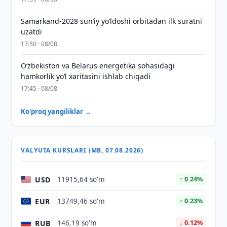
Samarkand-2028 sunʼiy yo‘ldoshi orbitadan ilk suratni
uzatdi
17:50 · 08/08
Oʻzbekiston va Belarus energetika sohasidagi
hamkorlik yoʻl xaritasini ishlab chiqadi
17:45 · 08/08
Ko'proq yangiliklar →
VALYUTA KURSLARI (MB, 07.08.2026)
USD
11915,64 so'm
↑ 0.24%
EUR
13749,46 so'm
↑ 0.23%
RUB
146,19 so'm
↓ 0.12%