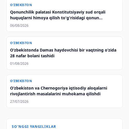
O‘ZBEKISTON
Qonunchilik palatasi Konstitutsiyaviy sud orqali
huquqlarni himoya qilish to'g'risidagi qonun
loyihasini ma'qulladi
06/08/2026
O‘ZBEKISTON
O‘zbekistonda Damas haydovchisi bir vaqtning o‘zida
28 nafar bolani tashidi
01/08/2026
O‘ZBEKISTON
Oʻzbekiston va Chernogoriya iqtisodiy aloqalarni
rivojlantirish masalalarini muhokama qilishdi
27/07/2026
SO'NGGI YANGILIKLAR