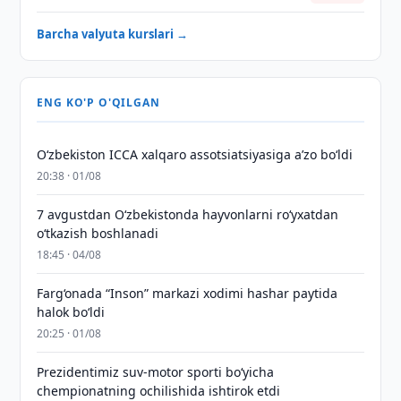
Barcha valyuta kurslari →
ENG KO'P O'QILGAN
O‘zbekiston ICCA xalqaro assotsiatsiyasiga aʼzo bo‘ldi
20:38 · 01/08
7 avgustdan O‘zbekistonda hayvonlarni ro‘yxatdan
o‘tkazish boshlanadi
18:45 · 04/08
Farg‘onada “Inson” markazi xodimi hashar paytida
halok bo‘ldi
20:25 · 01/08
Prezidentimiz suv-motor sporti bo‘yicha
chempionatning ochilishida ishtirok etdi