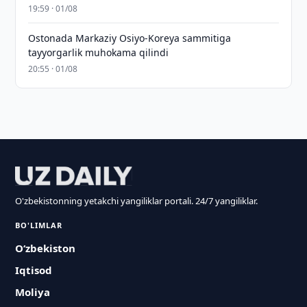
19:59 · 01/08
Ostonada Markaziy Osiyo-Koreya sammitiga
tayyorgarlik muhokama qilindi
20:55 · 01/08
O'zbekistonning yetakchi yangiliklar portali. 24/7 yangiliklar.
BO'LIMLAR
O‘zbekiston
Iqtisod
Moliya