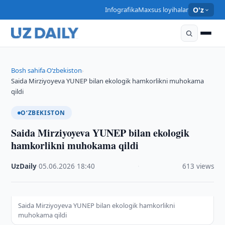
Infografika
Maxsus loyihalar
O'z
Bosh sahifa
O‘zbekiston
›
›
Saida Mirziyoyeva YUNEP bilan ekologik hamkorlikni muhokama
qildi
O‘ZBEKISTON
Saida Mirziyoyeva YUNEP bilan ekologik
hamkorlikni muhokama qildi
UzDaily
·
05.06.2026
·
18:40
·
613 views
Saida Mirziyoyeva YUNEP bilan ekologik hamkorlikni
muhokama qildi