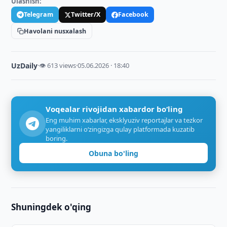
Ulashish:
Telegram
Twitter/X
Facebook
Havolani nusxalash
UzDaily
·
👁 613 views
·
05.06.2026 · 18:40
Voqealar rivojidan xabardor bo‘ling
Eng muhim xabarlar, eksklyuziv reportajlar va tezkor
yangiliklarni o‘zingizga qulay platformada kuzatib
boring.
Obuna bo'ling
Shuningdek o'qing