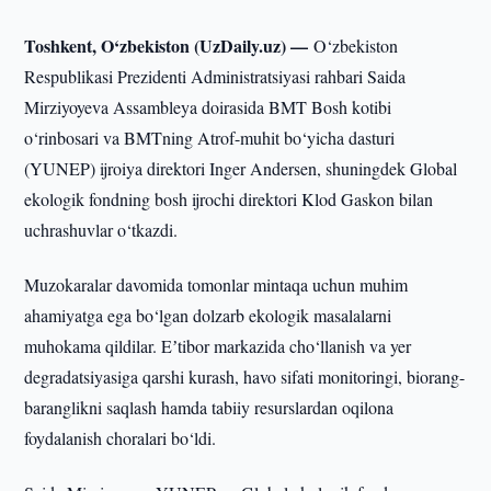
Toshkent, O‘zbekiston (UzDaily.uz) —
O‘zbekiston
Respublikasi Prezidenti Administratsiyasi rahbari Saida
Mirziyoyeva Assambleya doirasida BMT Bosh kotibi
o‘rinbosari va BMTning Atrof-muhit bo‘yicha dasturi
(YUNEP) ijroiya direktori Inger Andersen, shuningdek Global
ekologik fondning bosh ijrochi direktori Klod Gaskon bilan
uchrashuvlar o‘tkazdi.
Muzokaralar davomida tomonlar mintaqa uchun muhim
ahamiyatga ega bo‘lgan dolzarb ekologik masalalarni
muhokama qildilar. Eʼtibor markazida cho‘llanish va yer
degradatsiyasiga qarshi kurash, havo sifati monitoringi, biorang-
baranglikni saqlash hamda tabiiy resurslardan oqilona
foydalanish choralari bo‘ldi.