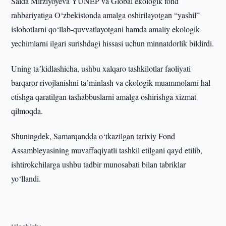
Saida Mirziyoyeva YUNEP va Global ekologik fond
rahbariyatiga O‘zbekistonda amalga oshirilayotgan “yashil”
islohotlarni qo‘llab-quvvatlayotgani hamda amaliy ekologik
yechimlarni ilgari surishdagi hissasi uchun minnatdorlik bildirdi.
Uning taʼkidlashicha, ushbu xalqaro tashkilotlar faoliyati
barqaror rivojlanishni taʼminlash va ekologik muammolarni hal
etishga qaratilgan tashabbuslarni amalga oshirishga xizmat
qilmoqda.
Shuningdek, Samarqandda o‘tkazilgan tarixiy Fond
Assambleyasining muvaffaqiyatli tashkil etilgani qayd etilib,
ishtirokchilarga ushbu tadbir munosabati bilan tabriklar
yo‘llandi.