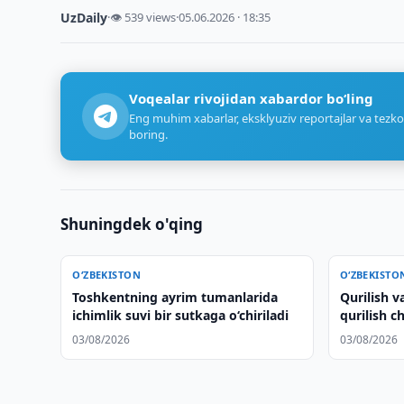
UzDaily
·
👁 539 views
·
05.06.2026 · 18:35
Voqealar rivojidan xabardor bo‘ling
Eng muhim xabarlar, eksklyuziv reportajlar va tezko
boring.
Shuningdek o'qing
O‘ZBEKISTON
O‘ZBEKISTO
Toshkentning ayrim tumanlarida
Qurilish v
ichimlik suvi bir sutkaga o‘chiriladi
qurilish ch
berdi
03/08/2026
03/08/2026