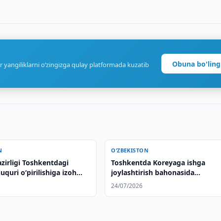
Obuna bo'ling
r yangiliklarni o‘zingizga qulay platformada kuzatib
N
O‘ZBEKISTON
azirligi Toshkentdagi
Toshkentda Koreyaga ishga
uquri o‘pirilishiga izoh
joylashtirish bahonasida
gumonlanuvchilar ushlandi
24/07/2026