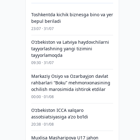
Toshkentda kichik biznesga bino va yer
bepul beriladi
23:07 · 31/07
Oʻzbekiston va Latviya haydovchilarni
tayyorlashning yangi tizimini
tayyorlamoqda
09:30 · 31/07
Markaziy Osiyo va Ozarbayjon davlat
rahbarlari “Boku” mehmonxonasining
ochilish marosimida ishtirok etdilar
00:00 · 01/08
O‘zbekiston ICCA xalqaro
assotsiatsiyasiga aʼzo bo‘ldi
20:38 · 01/08
Muxlisa Masharipova U17 jahon