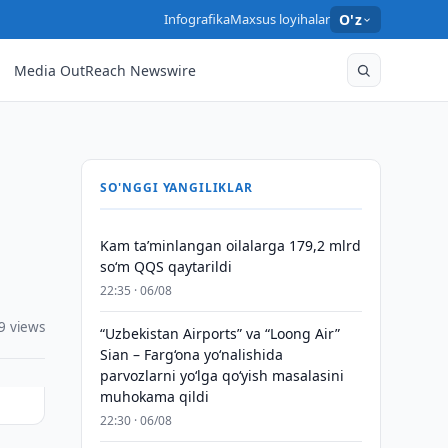
Infografika
Maxsus loyihalar
O'z
Media OutReach Newswire
SO'NGGI YANGILIKLAR
Kam taʼminlangan oilalarga 179,2 mlrd
so‘m QQS qaytarildi
22:35 · 06/08
9 views
“Uzbekistan Airports” va “Loong Air”
Sian – Farg‘ona yo‘nalishida
parvozlarni yo‘lga qo‘yish masalasini
muhokama qildi
22:30 · 06/08