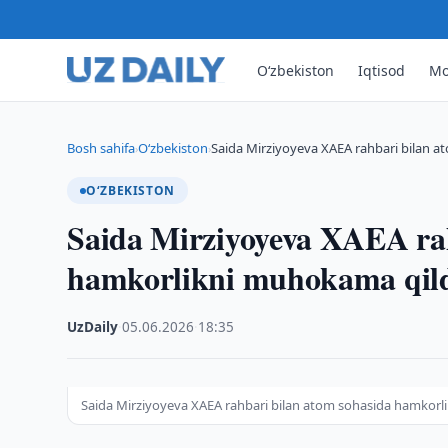
O‘zbekiston
Iqtisod
Mo
Bosh sahifa
O‘zbekiston
Saida Mirziyoyeva XAEA rahbari bilan a
›
›
O‘ZBEKISTON
Saida Mirziyoyeva XAEA rah
hamkorlikni muhokama qil
UzDaily
·
05.06.2026
·
18:35
Saida Mirziyoyeva XAEA rahbari bilan atom sohasida hamkorl