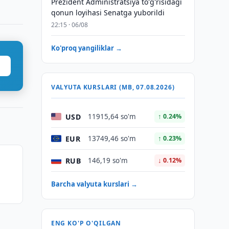
Prezident Administratsiya to'g'risidagi
qonun loyihasi Senatga yuborildi
22:15 · 06/08
Ko'proq yangiliklar →
VALYUTA KURSLARI (MB, 07.08.2026)
USD
11915,64 so'm
↑ 0.24%
EUR
13749,46 so'm
↑ 0.23%
RUB
146,19 so'm
↓ 0.12%
Barcha valyuta kurslari →
ENG KO'P O'QILGAN