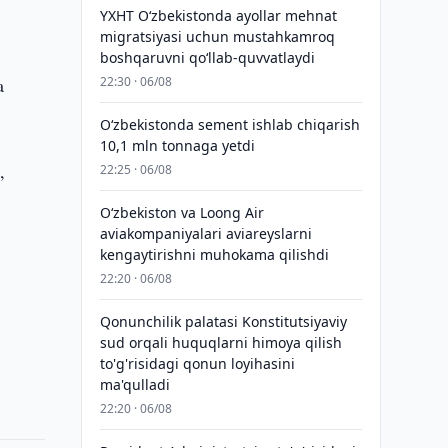
YXHT O‘zbekistonda ayollar mehnat
migratsiyasi uchun mustahkamroq
boshqaruvni qo‘llab-quvvatlaydi
a
22:30 · 06/08
O‘zbekistonda sement ishlab chiqarish
10,1 mln tonnaga yetdi
,
22:25 · 06/08
Oʻzbekiston va Loong Air
aviakompaniyalari aviareyslarni
kengaytirishni muhokama qilishdi
22:20 · 06/08
Qonunchilik palatasi Konstitutsiyaviy
sud orqali huquqlarni himoya qilish
to'g'risidagi qonun loyihasini
ma'qulladi
22:20 · 06/08