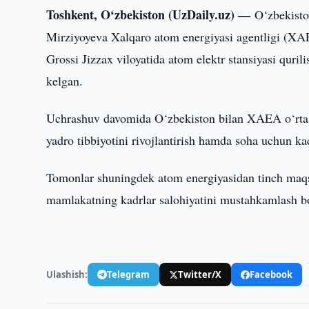
Toshkent, O‘zbekiston (UzDaily.uz) —
O‘zbekisto
Mirziyoyeva Xalqaro atom energiyasi agentligi (XAE
Grossi Jizzax viloyatida atom elektr stansiyasi quri
kelgan.
Uchrashuv davomida O‘zbekiston bilan XAEA o‘rtasid
yadro tibbiyotini rivojlantirish hamda soha uchun k
Tomonlar shuningdek atom energiyasidan tinch maqsa
mamlakatning kadrlar salohiyatini mustahkamlash bo‘
Ulashish:
Telegram
Twitter/X
Facebook