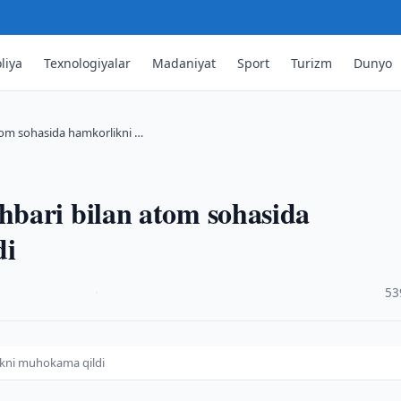
liya
Texnologiyalar
Madaniyat
Sport
Turizm
Dunyo
tom sohasida hamkorlikni …
bari bilan atom sohasida
di
·
53
ikni muhokama qildi