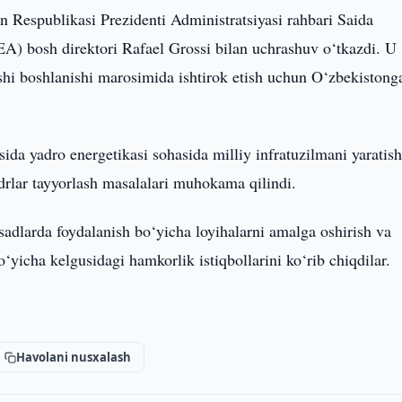
n Respublikasi Prezidenti Administratsiyasi rahbari Saida
A) bosh direktori Rafael Grossi bilan uchrashuv o‘tkazdi. U
lishi boshlanishi marosimida ishtirok etish uchun O‘zbekistong
a yadro energetikasi sohasida milliy infratuzilmani yaratish
adrlar tayyorlash masalalari muhokama qilindi.
dlarda foydalanish bo‘yicha loyihalarni amalga oshirish va
yicha kelgusidagi hamkorlik istiqbollarini ko‘rib chiqdilar.
Havolani nusxalash