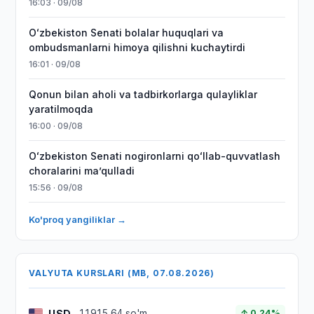
16:03 · 09/08
Oʻzbekiston Senati bolalar huquqlari va
ombudsmanlarni himoya qilishni kuchaytirdi
16:01 · 09/08
Qonun bilan aholi va tadbirkorlarga qulayliklar
yaratilmoqda
16:00 · 09/08
Oʻzbekiston Senati nogironlarni qoʻllab-quvvatlash
choralarini maʼqulladi
15:56 · 09/08
Ko'proq yangiliklar →
VALYUTA KURSLARI (MB, 07.08.2026)
USD
11915,64 so'm
↑ 0.24%