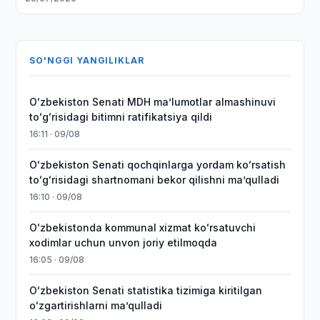
SO'NGGI YANGILIKLAR
Oʻzbekiston Senati MDH maʼlumotlar almashinuvi
toʻgʻrisidagi bitimni ratifikatsiya qildi
16:11 · 09/08
Oʻzbekiston Senati qochqinlarga yordam koʻrsatish
toʻgʻrisidagi shartnomani bekor qilishni maʼqulladi
16:10 · 09/08
Oʻzbekistonda kommunal xizmat koʻrsatuvchi
xodimlar uchun unvon joriy etilmoqda
16:05 · 09/08
Oʻzbekiston Senati statistika tizimiga kiritilgan
oʻzgartirishlarni maʼqulladi