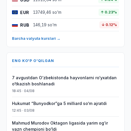
EUR
13749,46 so'm
↑ 0.23%
RUB
146,19 so'm
↓ 0.12%
Barcha valyuta kurslari →
ENG KO'P O'QILGAN
7 avgustdan O‘zbekistonda hayvonlarni ro‘yxatdan
o‘tkazish boshlanadi
18:45 · 04/08
Hukumat “Bunyodkor”ga 5 milliard so‘m ajratdi
12:45 · 03/08
Mahmud Murodov Oktagon ligasida yarim og‘ir
vazn chempioni bo‘ldi