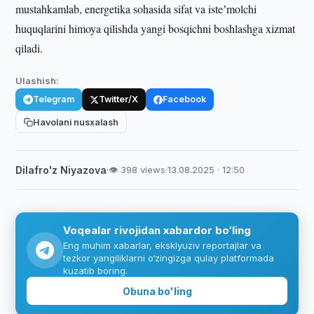
mustahkamlab, energetika sohasida sifat va isteʼmolchi
huquqlarini himoya qilishda yangi bosqichni boshlashga xizmat
qiladi.
Ulashish:
Telegram
Twitter/X
Facebook
Havolani nusxalash
Dilafro'z Niyazova
·
👁 398 views
·
13.08.2025 · 12:50
Voqealar rivojidan xabardor bo‘ling
Eng muhim xabarlar, eksklyuziv reportajlar va
tezkor yangiliklarni o‘zingizga qulay platformada
kuzatib boring.
Obuna bo'ling