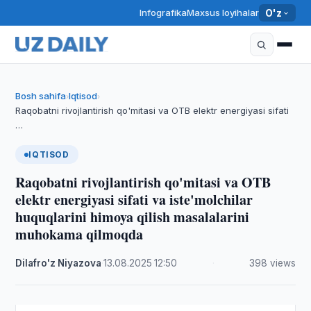
Infografika
Maxsus loyihalar
O'z
Bosh sahifa
Iqtisod
›
›
Raqobatni rivojlantirish qo'mitasi va OTB elektr energiyasi sifati
…
IQTISOD
Raqobatni rivojlantirish qo'mitasi va OTB
elektr energiyasi sifati va iste'molchilar
huquqlarini himoya qilish masalalarini
muhokama qilmoqda
Dilafro'z Niyazova
·
13.08.2025
·
12:50
·
398 views