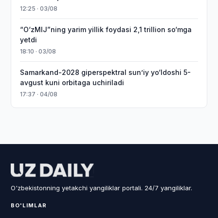
12:25 · 03/08
“O‘zMIJ”ning yarim yillik foydasi 2,1 trillion so‘mga
yetdi
18:10 · 03/08
Samarkand-2028 giperspektral sun’iy yo‘ldoshi 5-
avgust kuni orbitaga uchiriladi
17:37 · 04/08
O'zbekistonning yetakchi yangiliklar portali. 24/7 yangiliklar.
BO'LIMLAR