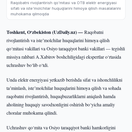
Raqobatni rivojlantirish qo'mitasi va OTB elektr energiyasi
sifati va iste'molchilar huquqlarini himoya qilish masalalarini
muhokama qilmoqda
Toshkent, O‘zbekiston (UzDaily.uz) —
Raqobatni
rivojlantirish va isteʼmolchilar huquqlarini himoya qilish
qo‘mitasi vakillari va Osiyo taraqqiyot banki vakillari — tegishli
missiya rahbari A.Xabirov boshchiligidagi ekspertlar o‘rtasida
uchrashuv bo‘lib o‘tdi.
Unda elektr energiyasi yetkazib berishda sifat va ishonchlilikni
taʼminlash, isteʼmolchilar huquqlarini himoya qilish va sohada
raqobatni rivojlantirish, huquqbuzarliklarni aniqlash hamda
aholining huquqiy savodxonligini oshirish bo‘yicha amaliy
choralar muhokama qilindi.
Uchrashuv qo‘mita va Osiyo taraqqiyot banki hamkorligini