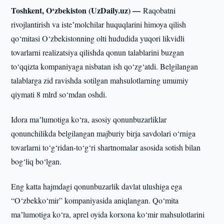
Toshkent, O‘zbekiston (UzDaily.uz) —
Raqobatni
rivojlantirish va isteʼmolchilar huquqlarini himoya qilish
qo‘mitasi O‘zbekistonning olti hududida yuqori likvidli
tovarlarni realizatsiya qilishda qonun talablarini buzgan
to‘qqizta kompaniyaga nisbatan ish qo‘zg‘atdi. Belgilangan
talablarga zid ravishda sotilgan mahsulotlarning umumiy
qiymati 8 mlrd so‘mdan oshdi.
Idora maʼlumotiga ko‘ra, asosiy qonunbuzarliklar
qonunchilikda belgilangan majburiy birja savdolari o‘rniga
tovarlarni to‘g‘ridan-to‘g‘ri shartnomalar asosida sotish bilan
bog‘liq bo‘lgan.
Eng katta hajmdagi qonunbuzarlik davlat ulushiga ega
“O‘zbekko‘mir” kompaniyasida aniqlangan. Qo‘mita
maʼlumotiga ko‘ra, aprel oyida korxona ko‘mir mahsulotlarini