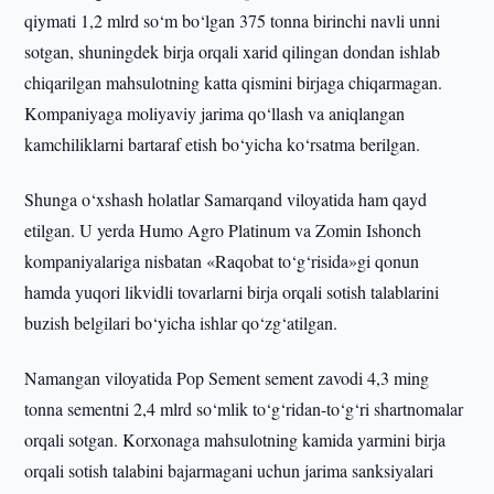
qiymati 1,2 mlrd so‘m bo‘lgan 375 tonna birinchi navli unni
sotgan, shuningdek birja orqali xarid qilingan dondan ishlab
chiqarilgan mahsulotning katta qismini birjaga chiqarmagan.
Kompaniyaga moliyaviy jarima qo‘llash va aniqlangan
kamchiliklarni bartaraf etish bo‘yicha ko‘rsatma berilgan.
Shunga o‘xshash holatlar Samarqand viloyatida ham qayd
etilgan. U yerda Humo Agro Platinum va Zomin Ishonch
kompaniyalariga nisbatan «Raqobat to‘g‘risida»gi qonun
hamda yuqori likvidli tovarlarni birja orqali sotish talablarini
buzish belgilari bo‘yicha ishlar qo‘zg‘atilgan.
Namangan viloyatida Pop Sement sement zavodi 4,3 ming
tonna sementni 2,4 mlrd so‘mlik to‘g‘ridan-to‘g‘ri shartnomalar
orqali sotgan. Korxonaga mahsulotning kamida yarmini birja
orqali sotish talabini bajarmagani uchun jarima sanksiyalari