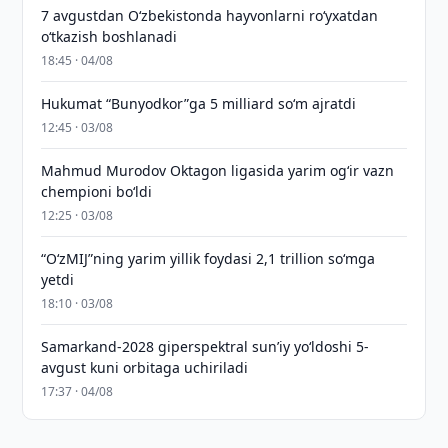
7 avgustdan O‘zbekistonda hayvonlarni ro‘yxatdan
o‘tkazish boshlanadi
18:45 · 04/08
Hukumat “Bunyodkor”ga 5 milliard so‘m ajratdi
12:45 · 03/08
Mahmud Murodov Oktagon ligasida yarim og‘ir vazn
chempioni bo‘ldi
12:25 · 03/08
“O‘zMIJ”ning yarim yillik foydasi 2,1 trillion so‘mga
yetdi
18:10 · 03/08
Samarkand-2028 giperspektral sun’iy yo‘ldoshi 5-
avgust kuni orbitaga uchiriladi
17:37 · 04/08