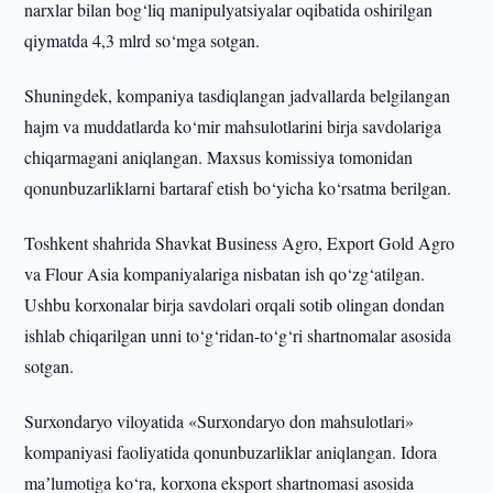
narxlar bilan bog‘liq manipulyatsiyalar oqibatida oshirilgan
qiymatda 4,3 mlrd so‘mga sotgan.
Shuningdek, kompaniya tasdiqlangan jadvallarda belgilangan
hajm va muddatlarda ko‘mir mahsulotlarini birja savdolariga
chiqarmagani aniqlangan. Maxsus komissiya tomonidan
qonunbuzarliklarni bartaraf etish bo‘yicha ko‘rsatma berilgan.
Toshkent shahrida Shavkat Business Agro, Export Gold Agro
va Flour Asia kompaniyalariga nisbatan ish qo‘zg‘atilgan.
Ushbu korxonalar birja savdolari orqali sotib olingan dondan
ishlab chiqarilgan unni to‘g‘ridan-to‘g‘ri shartnomalar asosida
sotgan.
Surxondaryo viloyatida «Surxondaryo don mahsulotlari»
kompaniyasi faoliyatida qonunbuzarliklar aniqlangan. Idora
maʼlumotiga ko‘ra, korxona eksport shartnomasi asosida