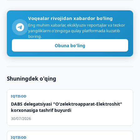
Voqealar rivojidan xabardor bo‘ling
Eng muhim xabarlar, eksklyuziv reportajlar va tezkor
yangiliklarni o‘zingizga qulay platformada kuzatib
boring.
Obuna bo'ling
Shuningdek o'qing
IQTISOD
DABS delegatsiyasi "O'zelektroapparat-Elektroshit"
korxonasiga tashrif buyurdi
30/07/2026
IQTISOD