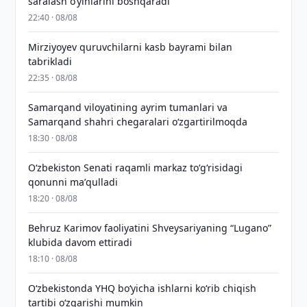
saralash o‘yinlarini boshqaradi
22:40 · 08/08
Mirziyoyev quruvchilarni kasb bayrami bilan
tabrikladi
22:35 · 08/08
Samarqand viloyatining ayrim tumanlari va
Samarqand shahri chegaralari oʻzgartirilmoqda
18:30 · 08/08
Oʻzbekiston Senati raqamli markaz toʻgʻrisidagi
qonunni maʼqulladi
18:20 · 08/08
Behruz Karimov faoliyatini Shveysariyaning “Lugano”
klubida davom ettiradi
18:10 · 08/08
O‘zbekistonda YHQ bo‘yicha ishlarni ko‘rib chiqish
tartibi o‘zgarishi mumkin