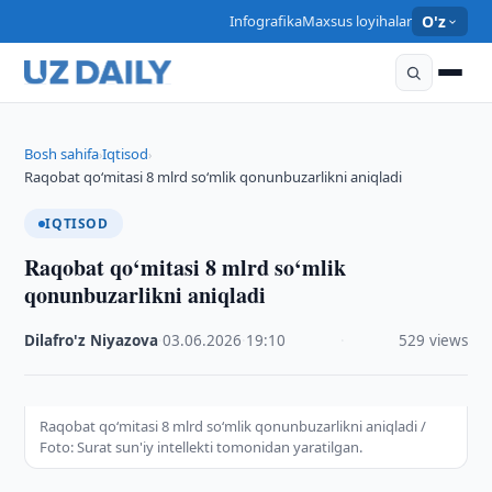
Infografika
Maxsus loyihalar
O'z
Bosh sahifa
Iqtisod
›
›
Raqobat qo‘mitasi 8 mlrd so‘mlik qonunbuzarlikni aniqladi
IQTISOD
Raqobat qo‘mitasi 8 mlrd so‘mlik
qonunbuzarlikni aniqladi
Dilafro'z Niyazova
·
03.06.2026
·
19:10
·
529 views
Raqobat qo‘mitasi 8 mlrd so‘mlik qonunbuzarlikni aniqladi /
Foto: Surat sun'iy intellekti tomonidan yaratilgan.