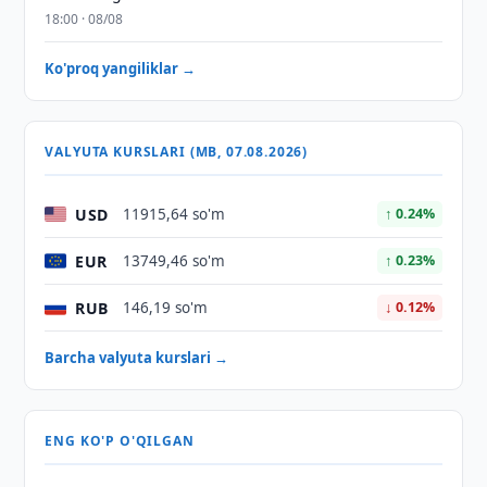
18:00 · 08/08
Ko'proq yangiliklar →
VALYUTA KURSLARI (MB, 07.08.2026)
USD
11915,64 so'm
↑ 0.24%
EUR
13749,46 so'm
↑ 0.23%
RUB
146,19 so'm
↓ 0.12%
Barcha valyuta kurslari →
ENG KO'P O'QILGAN