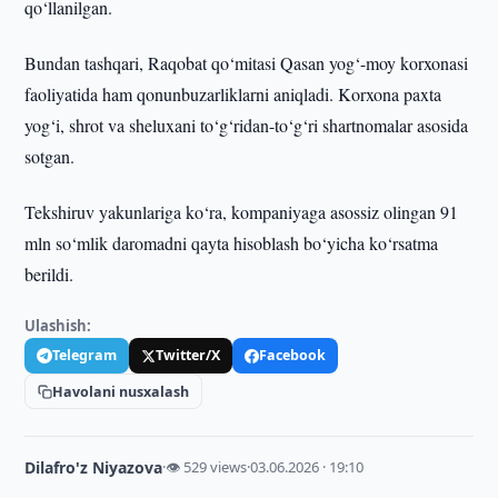
qo‘llanilgan.
Bundan tashqari, Raqobat qo‘mitasi Qasan yog‘-moy korxonasi
faoliyatida ham qonunbuzarliklarni aniqladi. Korxona paxta
yog‘i, shrot va sheluxani to‘g‘ridan-to‘g‘ri shartnomalar asosida
sotgan.
Tekshiruv yakunlariga ko‘ra, kompaniyaga asossiz olingan 91
mln so‘mlik daromadni qayta hisoblash bo‘yicha ko‘rsatma
berildi.
Ulashish:
Telegram
Twitter/X
Facebook
Havolani nusxalash
Dilafro'z Niyazova
·
👁 529 views
·
03.06.2026 · 19:10