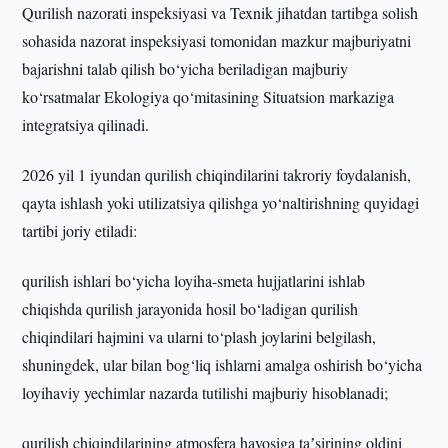
Qurilish nazorati inspeksiyasi va Texnik jihatdan tartibga solish
sohasida nazorat inspeksiyasi tomonidan mazkur majburiyatni
bajarishni talab qilish bo‘yicha beriladigan majburiy
ko‘rsatmalar Ekologiya qo‘mitasining Situatsion markaziga
integratsiya qilinadi.
2026 yil 1 iyundan qurilish chiqindilarini takroriy foydalanish,
qayta ishlash yoki utilizatsiya qilishga yo‘naltirishning quyidagi
tartibi joriy etiladi:
qurilish ishlari bo‘yicha loyiha-smeta hujjatlarini ishlab
chiqishda qurilish jarayonida hosil bo‘ladigan qurilish
chiqindilari hajmini va ularni to‘plash joylarini belgilash,
shuningdek, ular bilan bog‘liq ishlarni amalga oshirish bo‘yicha
loyihaviy yechimlar nazarda tutilishi majburiy hisoblanadi;
qurilish chiqindilarining atmosfera havosiga taʼsirining oldini