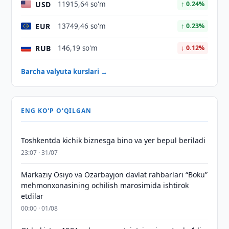
USD
11915,64 so'm
↑ 0.24%
EUR
13749,46 so'm
↑ 0.23%
RUB
146,19 so'm
↓ 0.12%
Barcha valyuta kurslari →
ENG KO'P O'QILGAN
Toshkentda kichik biznesga bino va yer bepul beriladi
23:07 · 31/07
Markaziy Osiyo va Ozarbayjon davlat rahbarlari “Boku”
mehmonxonasining ochilish marosimida ishtirok
etdilar
00:00 · 01/08