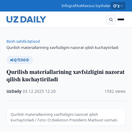
Infografika
Maxsus loyihalar
O'z
Bosh sahifa
Iqtisod
›
›
Qurilish materiallarining xavfsizligini nazorat qilish kuchaytiriladi
IQTISOD
Qurilish materiallarining xavfsizligini nazorat
qilish kuchaytiriladi
UzDaily
·
03.12.2025
·
12:20
·
1592 views
Qurilish materiallarining xavfsizligini nazorat qilish
kuchaytiriladi / Foto: O'zbekiston Prezidenti Matbuot xizmati.