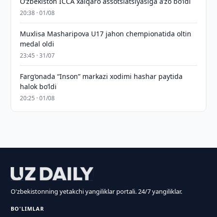
O‘zbekiston ICCA xalqaro assotsiatsiyasiga aʼzo bo‘ldi
20:38 · 01/08
Muxlisa Masharipova U17 jahon chempionatida oltin
medal oldi
23:45 · 31/07
Farg‘onada “Inson” markazi xodimi hashar paytida
halok bo‘ldi
20:25 · 01/08
O'zbekistonning yetakchi yangiliklar portali. 24/7 yangiliklar.
BO'LIMLAR