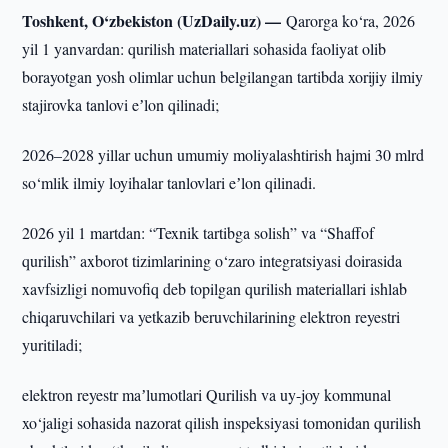
Toshkent, O‘zbekiston (UzDaily.uz) —
Qarorga ko‘ra, 2026
yil 1 yanvardan: qurilish materiallari sohasida faoliyat olib
borayotgan yosh olimlar uchun belgilangan tartibda xorijiy ilmiy
stajirovka tanlovi eʼlon qilinadi;
2026–2028 yillar uchun umumiy moliyalashtirish hajmi 30 mlrd
so‘mlik ilmiy loyihalar tanlovlari eʼlon qilinadi.
2026 yil 1 martdan: “Texnik tartibga solish” va “Shaffof
qurilish” axborot tizimlarining o‘zaro integratsiyasi doirasida
xavfsizligi nomuvofiq deb topilgan qurilish materiallari ishlab
chiqaruvchilari va yetkazib beruvchilarining elektron reyestri
yuritiladi;
elektron reyestr maʼlumotlari Qurilish va uy-joy kommunal
xo‘jaligi sohasida nazorat qilish inspeksiyasi tomonidan qurilish