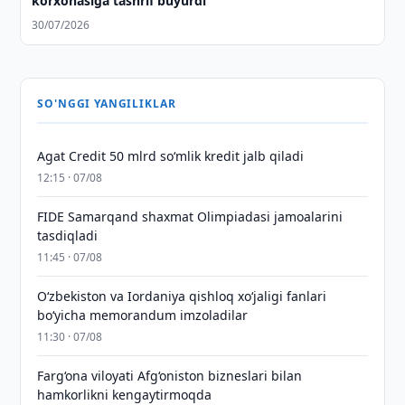
korxonasiga tashrif buyurdi
30/07/2026
SO'NGGI YANGILIKLAR
Agat Credit 50 mlrd so‘mlik kredit jalb qiladi
12:15 · 07/08
FIDE Samarqand shaxmat Olimpiadasi jamoalarini
tasdiqladi
11:45 · 07/08
Oʻzbekiston va Iordaniya qishloq xoʻjaligi fanlari
boʻyicha memorandum imzoladilar
11:30 · 07/08
Farg‘ona viloyati Afg‘oniston bizneslari bilan
hamkorlikni kengaytirmoqda