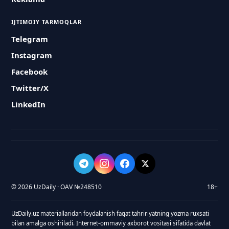
IJTIMOIY TARMOQLAR
Telegram
Instagram
Facebook
Twitter/X
LinkedIn
© 2026 UzDaily · OAV №248510
18+
UzDaily.uz materiallaridan foydalanish faqat tahririyatning yozma ruxsati
bilan amalga oshiriladi. Internet-ommaviy axborot vositasi sifatida davlat