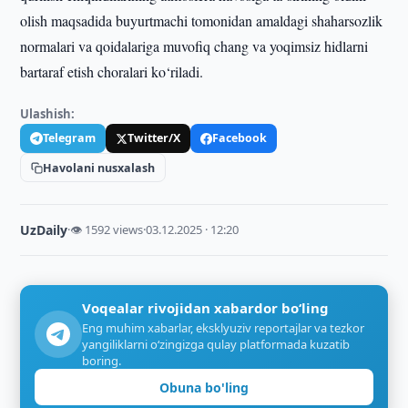
olish maqsadida buyurtmachi tomonidan amaldagi shaharsozlik
normalari va qoidalariga muvofiq chang va yoqimsiz hidlarni
bartaraf etish choralari ko‘riladi.
Ulashish:
Telegram
Twitter/X
Facebook
Havolani nusxalash
UzDaily
·
👁 1592 views
·
03.12.2025 · 12:20
Voqealar rivojidan xabardor bo‘ling
Eng muhim xabarlar, eksklyuziv reportajlar va tezkor
yangiliklarni o‘zingizga qulay platformada kuzatib
boring.
Obuna bo'ling