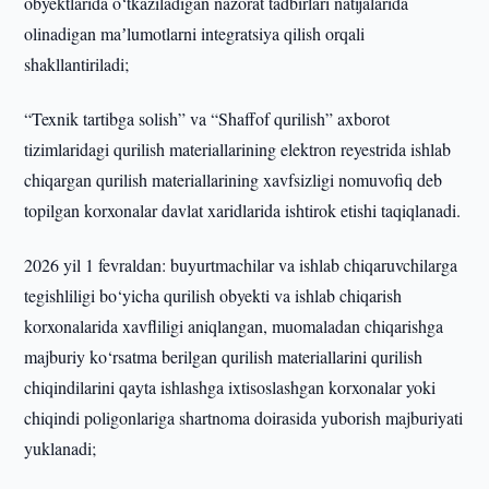
obyektlarida o‘tkaziladigan nazorat tadbirlari natijalarida
olinadigan maʼlumotlarni integratsiya qilish orqali
shakllantiriladi;
“Texnik tartibga solish” va “Shaffof qurilish” axborot
tizimlaridagi qurilish materiallarining elektron reyestrida ishlab
chiqargan qurilish materiallarining xavfsizligi nomuvofiq deb
topilgan korxonalar davlat xaridlarida ishtirok etishi taqiqlanadi.
2026 yil 1 fevraldan: buyurtmachilar va ishlab chiqaruvchilarga
tegishliligi bo‘yicha qurilish obyekti va ishlab chiqarish
korxonalarida xavfliligi aniqlangan, muomaladan chiqarishga
majburiy ko‘rsatma berilgan qurilish materiallarini qurilish
chiqindilarini qayta ishlashga ixtisoslashgan korxonalar yoki
chiqindi poligonlariga shartnoma doirasida yuborish majburiyati
yuklanadi;