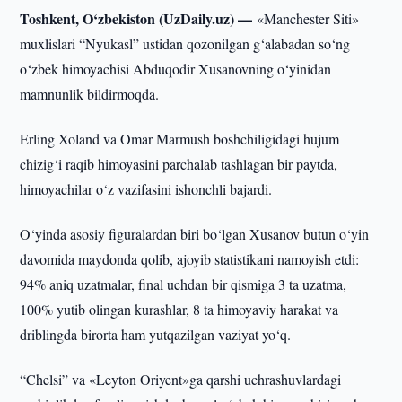
Toshkent, O‘zbekiston (UzDaily.uz) —
«Manchester Siti»
muxlislari “Nyukasl” ustidan qozonilgan g‘alabadan so‘ng
o‘zbek himoyachisi Abduqodir Xusanovning o‘yinidan
mamnunlik bildirmoqda.
Erling Xoland va Omar Marmush boshchiligidagi hujum
chizig‘i raqib himoyasini parchalab tashlagan bir paytda,
himoyachilar o‘z vazifasini ishonchli bajardi.
O‘yinda asosiy figuralardan biri bo‘lgan Xusanov butun o‘yin
davomida maydonda qolib, ajoyib statistikani namoyish etdi:
94% aniq uzatmalar, final uchdan bir qismiga 3 ta uzatma,
100% yutib olingan kurashlar, 8 ta himoyaviy harakat va
driblingda birorta ham yutqazilgan vaziyat yo‘q.
“Chelsi” va «Leyton Oriyent»ga qarshi uchrashuvlardagi