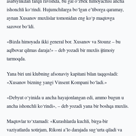
asabiylikdan farqli ravishda, bu gal o‘zbek himoyachisi ancha
ishonchli ko‘rindi. Hujumchilarga bo‘lgan eʼtiborga qaramay,
aynan Xusanov muxlislar tomonidan eng ko‘p maqtovga
sazovor bo‘ldi.
«Bizda himoyada ikki general bor. Xusanov va Stounz – bu
aqlbovar qilmas daraja!» – deb yozadi bir muxlis ijtimoiy
tarmoqda.
Yana biri uni klubning afsonaviy kapitani bilan taqqosladi:
«Xusanov bizning yangi Vinsent Kompani bo‘ladi.»
«Debyut o‘yinida u ancha hayajonlangan edi, ammo bugun u
ancha ishonchli ko‘rindi», – deb yozadi yana bir boshqa muxlis.
Maqtovlar to‘xtamadi: «Kurashlarda kuchli, birga-bir
vaziyatlarda xotirjam, Rikoni aʼlo darajada sug‘urta qiladi va