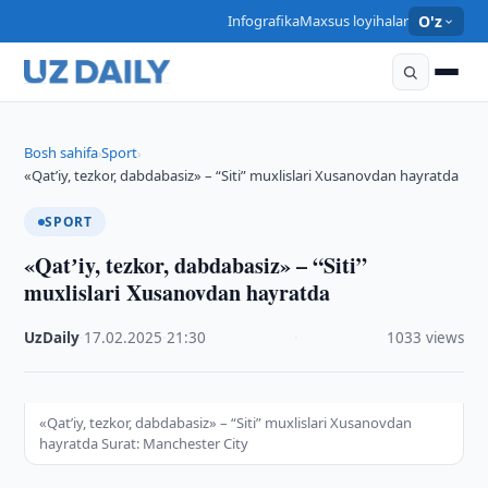
Infografika
Maxsus loyihalar
O'z
Bosh sahifa
Sport
›
›
«Qatʼiy, tezkor, dabdabasiz» – “Siti” muxlislari Xusanovdan hayratda
SPORT
«Qatʼiy, tezkor, dabdabasiz» – “Siti”
muxlislari Xusanovdan hayratda
UzDaily
·
17.02.2025
·
21:30
·
1033 views
«Qatʼiy, tezkor, dabdabasiz» – “Siti” muxlislari Xusanovdan
hayratda Surat: Manchester City