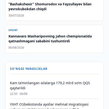
“Bashakshexir” Shomurodov va Fayzullayev bilan
yevrokubokdan chiqdi
30/07/2026
SPORT
Kannavaro Masharipovning Jahon chempionatida
qatnashmagani sababini tushuntirdi
06/08/2026
SO'NGGI YANGILIKLAR
Kam taʼminlangan oilalarga 179,2 mlrd so‘m QQS
qaytarildi
22:35 · 06/08
YXHT O‘zbekistonda ayollar mehnat migratsiyasi