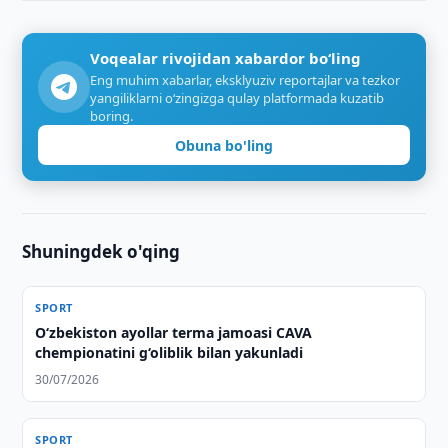
Voqealar rivojidan xabardor bo‘ling
Eng muhim xabarlar, eksklyuziv reportajlar va tezkor
yangiliklarni o‘zingizga qulay platformada kuzatib
boring.
Obuna bo'ling
Shuningdek o'qing
SPORT
O‘zbekiston ayollar terma jamoasi CAVA
chempionatini g‘oliblik bilan yakunladi
30/07/2026
SPORT