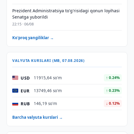
Prezident Administratsiya to'g'risidagi qonun loyihasi
Senatga yuborildi
22:15 · 06/08
Ko'proq yangiliklar →
VALYUTA KURSLARI (MB, 07.08.2026)
USD
11915,64 so'm
↑ 0.24%
EUR
13749,46 so'm
↑ 0.23%
RUB
146,19 so'm
↓ 0.12%
Barcha valyuta kurslari →