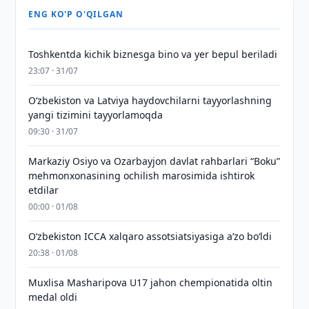
ENG KO'P O'QILGAN
Toshkentda kichik biznesga bino va yer bepul beriladi
23:07 · 31/07
Oʻzbekiston va Latviya haydovchilarni tayyorlashning
yangi tizimini tayyorlamoqda
09:30 · 31/07
Markaziy Osiyo va Ozarbayjon davlat rahbarlari “Boku”
mehmonxonasining ochilish marosimida ishtirok
etdilar
00:00 · 01/08
O‘zbekiston ICCA xalqaro assotsiatsiyasiga aʼzo bo‘ldi
20:38 · 01/08
Muxlisa Masharipova U17 jahon chempionatida oltin
medal oldi