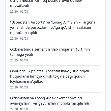
uchun mustahkamroq boshqaruvni qo‘llab-
quvvatlaydi
22:30 · 06/08
“Uzbekistan Airports” va “Loong Air” Sian – Farg‘ona
yo‘nalishida parvozlarni yo‘lga qo‘yish masalasini
muhokama qildi
22:30 · 06/08
O‘zbekistonda sement ishlab chiqarish 10,1 mln
tonnaga yetdi
22:25 · 06/08
Qonunchilik palatasi Konstitutsiyaviy sud orqali
huquqlarni himoya qilish to'g'risidagi qonun
loyihasini ma'qulladi
22:20 · 06/08
Oʻzbekiston va Loong Air aviakompaniyalari
aviareyslarni kengaytirishni muhokama qilishdi
22:20 · 06/08