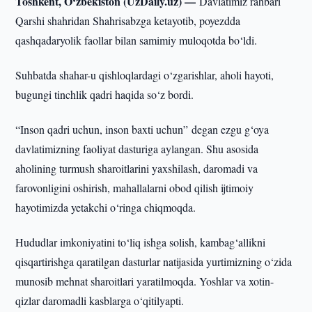
Toshkent, O‘zbekiston (UzDaily.uz) —
Davlatimiz rahbari
Qarshi shahridan Shahrisabzga ketayotib, poyezdda
qashqadaryolik faollar bilan samimiy muloqotda bo‘ldi.
Suhbatda shahar-u qishloqlardagi o‘zgarishlar, aholi hayoti,
bugungi tinchlik qadri haqida so‘z bordi.
“Inson qadri uchun, inson baxti uchun” degan ezgu g‘oya
davlatimizning faoliyat dasturiga aylangan. Shu asosida
aholining turmush sharoitlarini yaxshilash, daromadi va
farovonligini oshirish, mahallalarni obod qilish ijtimoiy
hayotimizda yetakchi o‘ringa chiqmoqda.
Hududlar imkoniyatini to‘liq ishga solish, kambag‘allikni
qisqartirishga qaratilgan dasturlar natijasida yurtimizning o‘zida
munosib mehnat sharoitlari yaratilmoqda. Yoshlar va xotin-
qizlar daromadli kasblarga o‘qitilyapti.