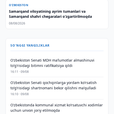
O‘ZBEKISTON
Samarqand viloyatining ayrim tumanlari va
Samarqand shahri chegaralari oʻzgartirilmoqda
08/08/2026
SO'NGGI YANGILIKLAR
Oʻzbekiston Senati MDH maʼlumotlar almashinuvi
toʻgʻrisidagi bitimni ratifikatsiya qildi
16:11 · 09/08
Oʻzbekiston Senati qochqinlarga yordam koʻrsatish
toʻgʻrisidagi shartnomani bekor qilishni maʼqulladi
16:10 · 09/08
Oʻzbekistonda kommunal xizmat koʻrsatuvchi xodimlar
uchun unvon joriy etilmoqda