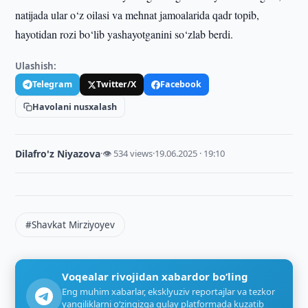
natijada ular o‘z oilasi va mehnat jamoalarida qadr topib,
hayotidan rozi bo‘lib yashayotganini so‘zlab berdi.
Ulashish:
Telegram
Twitter/X
Facebook
Havolani nusxalash
Dilafro'z Niyazova
·
👁 534 views
·
19.06.2025 · 19:10
#Shavkat Mirziyoyev
Voqealar rivojidan xabardor bo‘ling
Eng muhim xabarlar, eksklyuziv reportajlar va tezkor
yangiliklarni o‘zingizga qulay platformada kuzatib