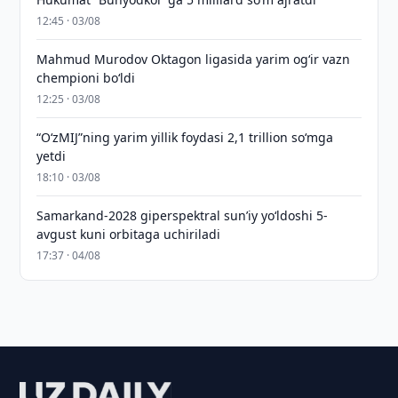
12:45 · 03/08
Mahmud Murodov Oktagon ligasida yarim og‘ir vazn
chempioni bo‘ldi
12:25 · 03/08
“O‘zMIJ”ning yarim yillik foydasi 2,1 trillion so‘mga
yetdi
18:10 · 03/08
Samarkand-2028 giperspektral sun’iy yo‘ldoshi 5-
avgust kuni orbitaga uchiriladi
17:37 · 04/08