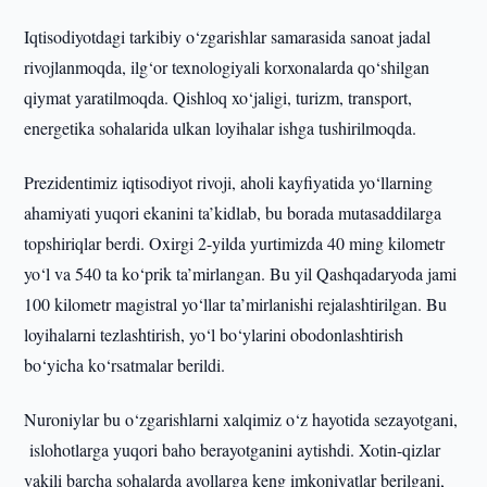
Iqtisodiyotdagi tarkibiy o‘zgarishlar samarasida sanoat jadal
rivojlanmoqda, ilg‘or texnologiyali korxonalarda qo‘shilgan
qiymat yaratilmoqda. Qishloq xo‘jaligi, turizm, transport,
energetika sohalarida ulkan loyihalar ishga tushirilmoqda.
Prezidentimiz iqtisodiyot rivoji, aholi kayfiyatida yo‘llarning
ahamiyati yuqori ekanini ta’kidlab, bu borada mutasaddilarga
topshiriqlar berdi. Oxirgi 2-yilda yurtimizda 40 ming kilometr
yo‘l va 540 ta ko‘prik ta’mirlangan. Bu yil Qashqadaryoda jami
100 kilometr magistral yo‘llar ta’mirlanishi rejalashtirilgan. Bu
loyihalarni tezlashtirish, yo‘l bo‘ylarini obodonlashtirish
bo‘yicha ko‘rsatmalar berildi.
Nuroniylar bu o‘zgarishlarni xalqimiz o‘z hayotida sezayotgani,
islohotlarga yuqori baho berayotganini aytishdi. Xotin-qizlar
vakili barcha sohalarda ayollarga keng imkoniyatlar berilgani,