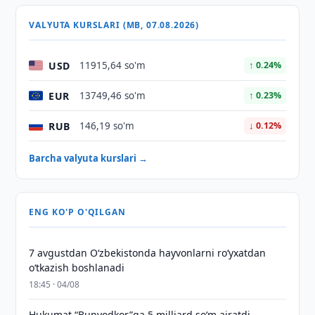
VALYUTA KURSLARI (MB, 07.08.2026)
USD
11915,64 so'm
↑ 0.24%
EUR
13749,46 so'm
↑ 0.23%
RUB
146,19 so'm
↓ 0.12%
Barcha valyuta kurslari →
ENG KO'P O'QILGAN
7 avgustdan O‘zbekistonda hayvonlarni ro‘yxatdan
o‘tkazish boshlanadi
18:45 · 04/08
Hukumat “Bunyodkor”ga 5 milliard so‘m ajratdi