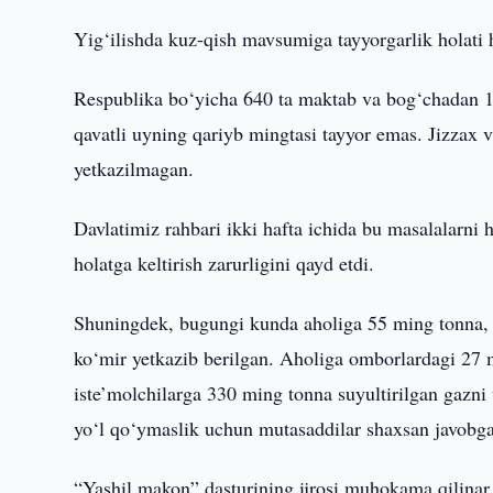
Yig‘ilishda kuz-qish mavsumiga tayyorgarlik holati 
Respublika bo‘yicha 640 ta maktab va bog‘chadan 12
qavatli uyning qariyb mingtasi tayyor emas. Jizzax
yetkazilmagan.
Davlatimiz rahbari ikki hafta ichida bu masalalarni 
holatga keltirish zarurligini qayd etdi.
Shuningdek, bugungi kunda aholiga 55 ming tonna, s
ko‘mir yetkazib berilgan. Aholiga omborlardagi 27
iste’molchilarga 330 ming tonna suyultirilgan gazni t
yo‘l qo‘ymaslik uchun mutasaddilar shaxsan javobgar 
“Yashil makon” dasturining ijrosi muhokama qilinar 