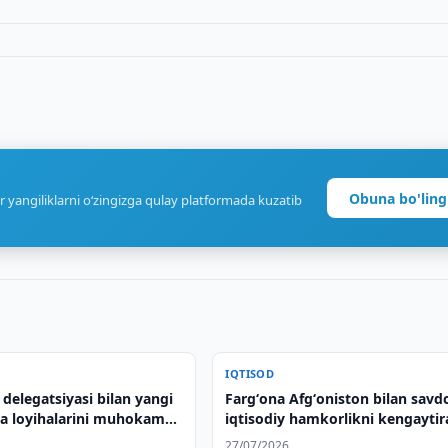
Obuna bo'ling
r yangiliklarni o‘zingizga qulay platformada kuzatib
IQTISOD
 delegatsiyasi bilan yangi
Fargʻona Afgʻoniston bilan savd
iya loyihalarini muhokama
iqtisodiy hamkorlikni kengaytir
27/07/2026