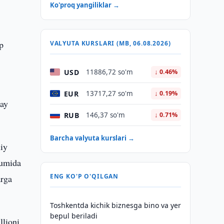
Ko'proq yangiliklar →
p
VALYUTA KURSLARI (MB, 06.08.2026)
USD
11886,72 so'm
↓ 0.46%
EUR
13717,27 so'm
↓ 0.19%
hay
RUB
146,37 so'm
↓ 0.71%
Barcha valyuta kurslari →
iy
sumida
ENG KO'P O'QILGAN
arga
Toshkentda kichik biznesga bino va yer
bepul beriladi
llioni