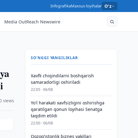
Infografika
Maxsus loyihalar
O'z
Media OutReach Newswire
SO'NGGI YANGILIKLAR
iya
Xavfli chiqindilarni boshqarish
i
samaradorligi oshiriladi
22:05 · 06/08
0 views
Yo'l harakati xavfsizligini oshirishga
qaratilgan qonun loyihasi Senatga
taqdim etildi
22:00 · 06/08
Qozogʻistonlik biznes vakillari