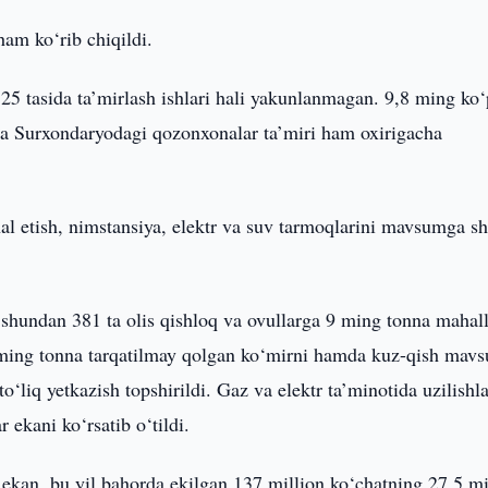
ham ko‘rib chiqildi.
5 tasida ta’mirlash ishlari hali yakunlanmagan. 9,8 ming ko‘
 va Surxondaryodagi qozonxonalar ta’miri ham oxirigacha
hal etish, nimstansiya, elektr va suv tarmoqlarini mavsumga s
hundan 381 ta olis qishloq va ovullarga 9 ming tonna mahall
 ming tonna tarqatilmay qolgan ko‘mirni hamda kuz-qish mav
o‘liq yetkazish topshirildi. Gaz va elektr ta’minotida uzilishl
ekani ko‘rsatib o‘tildi.
ekan, bu yil bahorda ekilgan 137 million ko‘chatning 27,5 mi