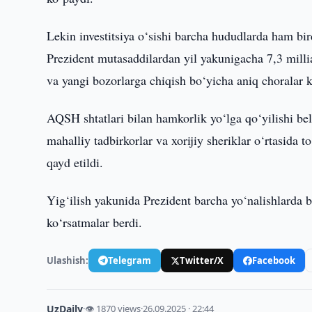
Lekin investitsiya o‘sishi barcha hududlarda ham bi
Prezident mutasaddilardan yil yakunigacha 7,3 millia
va yangi bozorlarga chiqish bo‘yicha aniq choralar ko
AQSH shtatlari bilan hamkorlik yo‘lga qo‘yilishi bel
mahalliy tadbirkorlar va xorijiy sheriklar o‘rtasida t
qayd etildi.
Yig‘ilish yakunida Prezident barcha yo‘nalishlarda b
ko‘rsatmalar berdi.
Ulashish:
Telegram
Twitter/X
Facebook
UzDaily
·
👁 1870 views
·
26.09.2025 · 22:44