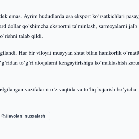
rdek emas. Ayrim hududlarda esa eksport ko‘rsatkichlari pasay
rd dollar qo‘shimcha eksportni ta’minlash, sarmoyalarni jalb 
‘rishni talab qildi.
gilandi. Har bir viloyat muayyan shtat bilan hamkorlik o‘rnati
o‘g‘ridan to‘g‘ri aloqalarni kengaytirishiga ko‘maklashish zarur
elgilangan vazifalarni o‘z vaqtida va to‘liq bajarish bo‘yicha
Havolani nusxalash