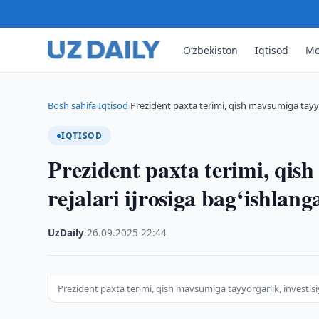
O‘zbekiston
Iqtisod
Mo
Bosh sahifa
Iqtisod
Prezident paxta terimi, qish mavsumiga tayyor
›
›
IQTISOD
Prezident paxta terimi, qish
rejalari ijrosiga bag‘ishlang
UzDaily
·
26.09.2025
·
22:44
Prezident paxta terimi, qish mavsumiga tayyorgarlik, investisiya