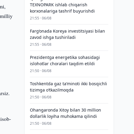
TEXNOPARK ishlab chiqarish
mi,
korxonalariga tashrif buyurishdi
milliy
21:55 · 06/08
Farg‘onada Koreya investitsiyasi bilan
zavod ishga tushiriladi
21:55 · 06/08
Prezidentga energetika sohasidagi
islohotlar choralari taqdim etildi
21:50 · 06/08
Toshkentda gaz taʼminoti ikki bosqichli
tizimga o‘tkazilmoqda
rsiz.
21:50 · 06/08
Ohangaronda Xitoy bilan 30 million
dollarlik loyiha muhokama qilindi
hisob-
21:50 · 06/08