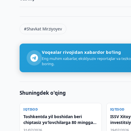
#Shavkat Mirziyoyev
Voqealar rivojidan xabardor bo‘ling
Eng muhim xabarlar, eksklyuziv reportajlar va tezko
boring.
Shuningdek o'qing
IQTISOD
IQTISOD
Toshkentda yil boshidan beri
ISSV Xitoy
chiptasiz yo‘lovchilarga 80 mingga
investits
yaqin jarima solindi
qildi
31/07/2026
29/07/2026