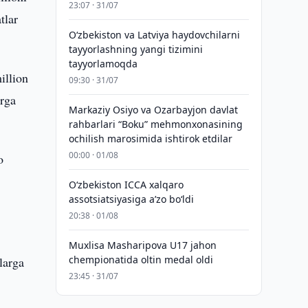
23:07 · 31/07
tlar
Oʻzbekiston va Latviya haydovchilarni
tayyorlashning yangi tizimini
tayyorlamoqda
illion
09:30 · 31/07
arga
Markaziy Osiyo va Ozarbayjon davlat
rahbarlari “Boku” mehmonxonasining
ochilish marosimida ishtirok etdilar
00:00 · 01/08
o
O‘zbekiston ICCA xalqaro
assotsiatsiyasiga aʼzo bo‘ldi
20:38 · 01/08
Muxlisa Masharipova U17 jahon
chempionatida oltin medal oldi
larga
23:45 · 31/07
a