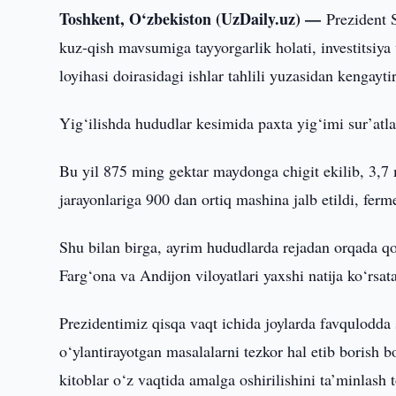
Toshkent, O‘zbekiston (UzDaily.uz) —
Prezident 
kuz-qish mavsumiga tayyorgarlik holati, investitsiy
loyihasi doirasidagi ishlar tahlili yuzasidan kengaytir
Yig‘ilishda hududlar kesimida paxta yig‘imi sur’atl
Bu yil 875 ming gektar maydonga chigit ekilib, 3,7 
jarayonlariga 900 dan ortiq mashina jalb etildi, ferme
Shu bilan birga, ayrim hududlarda rejadan orqada q
Farg‘ona va Andijon viloyatlari yaxshi natija ko‘rsa
Prezidentimiz qisqa vaqt ichida joylarda favqulodda sh
o‘ylantirayotgan masalalarni tezkor hal etib borish 
kitoblar o‘z vaqtida amalga oshirilishini ta’minlash t