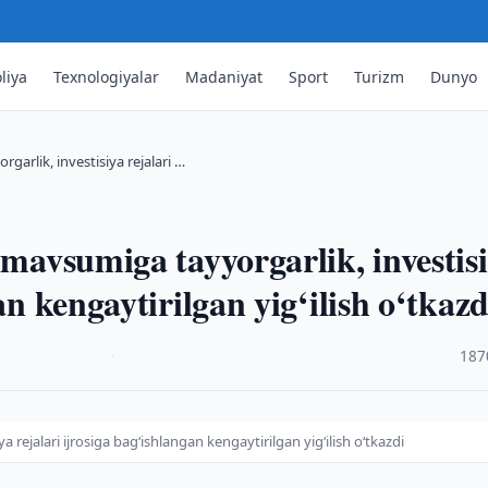
liya
Texnologiyalar
Madaniyat
Sport
Turizm
Dunyo
garlik, investisiya rejalari …
 mavsumiga tayyorgarlik, investis
an kengaytirilgan yig‘ilish o‘tkazd
·
187
 rejalari ijrosiga bag‘ishlangan kengaytirilgan yig‘ilish o‘tkazdi