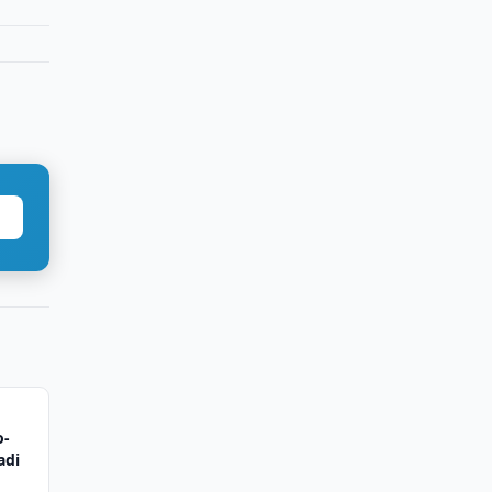
o-
adi