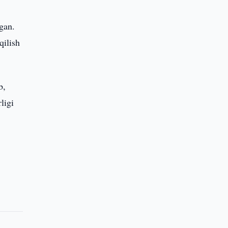
gan.
qilish
b,
ligi