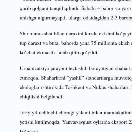
qurib qolgani tanqid qilindi. Sababi – bahor va yoz o
unishga ulgurmayapti, ularga odatdagidan 2-3 baroba
Shu munosabat bilan daraxtni kuzda ekishni ko‘paytir
tup daraxt va buta, bahorda yana 75 millionta ekish r
ko‘chat ekmaslik talab qilib qo‘yildi.
Urbanizatsiya jarayoni tezlashib borayotgani shaharla
etmoqda. Shaharlarni “yashil” standartlarga muvofiq 
ekologlar ishtirokida Toshkent va Nukus shaharlari, 
chiqilishi belgilandi.
Joriy yil uchinchi choragi yakuni bilan mamlakatimizg
yetishi kutilmoqda. Yanvar-avgust oylarida eksport 23
ko‘paydi.