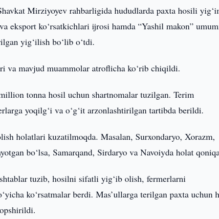
Shavkat Mirziyoyev rahbarligida hududlarda paxta hosili yig‘i
a va eksport ko‘rsatkichlari ijrosi hamda “Yashil makon” umum
ilgan yig‘ilish bo‘lib o‘tdi.
ari va mavjud muammolar atroflicha ko‘rib chiqildi.
million tonna hosil uchun shartnomalar tuzilgan. Terim
rlarga yoqilg‘i va o‘g‘it arzonlashtirilgan tartibda berildi.
olish holatlari kuzatilmoqda. Masalan, Surxondaryo, Xorazm,
tayotgan bo‘lsa, Samarqand, Sirdaryo va Navoiyda holat qoniqa
tablar tuzib, hosilni sifatli yig‘ib olish, fermerlarni
bo‘yicha ko‘rsatmalar berdi. Mas’ullarga terilgan paxta uchun 
opshirildi.