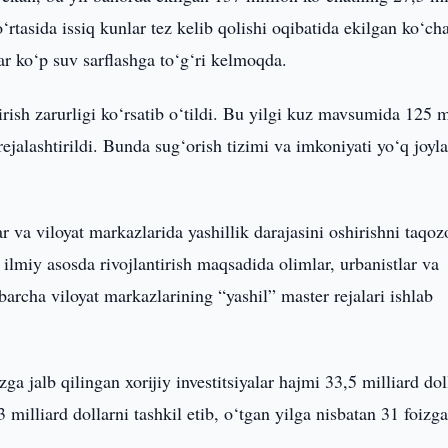
‘rtasida issiq kunlar tez kelib qolishi oqibatida ekilgan ko‘cha
r ko‘p suv sarflashga to‘g‘ri kelmoqda.
ish zarurligi ko‘rsatib o‘tildi. Bu yilgi kuz mavsumida 125 m
ejalashtirildi. Bunda sug‘orish tizimi va imkoniyati yo‘q joyl
r va viloyat markazlarida yashillik darajasini oshirishni taqoz
ilmiy asosda rivojlantirish maqsadida olimlar, urbanistlar va
barcha viloyat markazlarining “yashil” master rejalari ishlab
a jalb qilingan xorijiy investitsiyalar hajmi 33,5 milliard dol
 milliard dollarni tashkil etib, o‘tgan yilga nisbatan 31 foizg