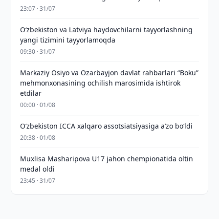
23:07 · 31/07
Oʻzbekiston va Latviya haydovchilarni tayyorlashning
yangi tizimini tayyorlamoqda
09:30 · 31/07
Markaziy Osiyo va Ozarbayjon davlat rahbarlari “Boku”
mehmonxonasining ochilish marosimida ishtirok
etdilar
00:00 · 01/08
O‘zbekiston ICCA xalqaro assotsiatsiyasiga aʼzo bo‘ldi
20:38 · 01/08
Muxlisa Masharipova U17 jahon chempionatida oltin
medal oldi
23:45 · 31/07