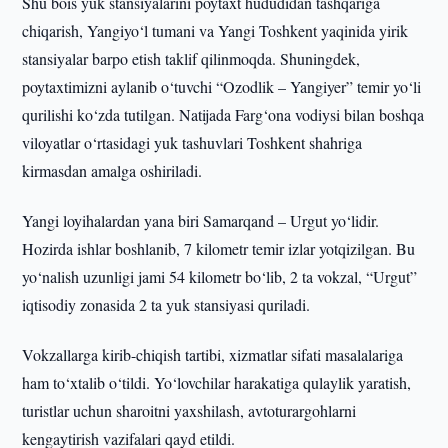
Shu bois yuk stansiyalarini poytaxt hududidan tashqariga
chiqarish, Yangiyo‘l tumani va Yangi Toshkent yaqinida yirik
stansiyalar barpo etish taklif qilinmoqda. Shuningdek,
poytaxtimizni aylanib o‘tuvchi “Ozodlik – Yangiyer” temir yo‘li
qurilishi ko‘zda tutilgan. Natijada Farg‘ona vodiysi bilan boshqa
viloyatlar o‘rtasidagi yuk tashuvlari Toshkent shahriga
kirmasdan amalga oshiriladi.
Yangi loyihalardan yana biri Samarqand – Urgut yo‘lidir.
Hozirda ishlar boshlanib, 7 kilometr temir izlar yotqizilgan. Bu
yo‘nalish uzunligi jami 54 kilometr bo‘lib, 2 ta vokzal, “Urgut”
iqtisodiy zonasida 2 ta yuk stansiyasi quriladi.
Vokzallarga kirib-chiqish tartibi, xizmatlar sifati masalalariga
ham to‘xtalib o‘tildi. Yo‘lovchilar harakatiga qulaylik yaratish,
turistlar uchun sharoitni yaxshilash, avtoturargohlarni
kengaytirish vazifalari qayd etildi.