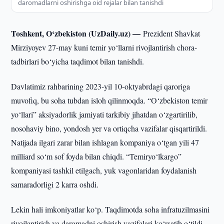
daromadlarni oshirishga oid rejalar bilan tanishdi
Toshkent, O‘zbekiston (UzDaily.uz) —
Prezident Shavkat
Mirziyoyev 27-may kuni temir yo‘llarni rivojlantirish chora-
tadbirlari bo‘yicha taqdimot bilan tanishdi.
Davlatimiz rahbarining 2023-yil 10-oktyabrdagi qaroriga
muvofiq, bu soha tubdan isloh qilinmoqda. “O‘zbekiston temir
yo‘llari” aksiyadorlik jamiyati tarkibiy jihatdan o‘zgartirilib,
nosohaviy bino, yondosh yer va ortiqcha vazifalar qisqartirildi.
Natijada ilgari zarar bilan ishlagan kompaniya o‘tgan yili 47
milliard so‘m sof foyda bilan chiqdi. “Temiryo‘lkargo”
kompaniyasi tashkil etilgach, yuk vagonlaridan foydalanish
samaradorligi 2 karra oshdi.
Lekin hali imkoniyatlar ko‘p. Taqdimotda soha infratuzilmasini
rivojlantirish va daromadni oshirish vazifalari ko‘rsatib o‘tildi.