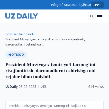
Infografika
Maxsus loyihalar
O'z
Bosh sahifa
Iqtisod
›
›
Prezident Mirziyoyev temir yoʻl tarmogʻini rivojlantirish,
daromadlarni oshirishga …
IQTISOD
Prezident Mirziyoyev temir yoʻl tarmogʻini
rivojlantirish, daromadlarni oshirishga oid
rejalar bilan tanishdi
UzDaily
·
28.05.2025
·
11:45
·
614 views
Prezident Mirziyoyev temir yoʻl tarmogʻini rivojlantirish,