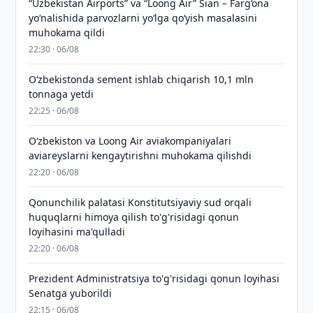
“Uzbekistan Airports” va “Loong Air” Sian – Farg‘ona
yo‘nalishida parvozlarni yo‘lga qo‘yish masalasini
muhokama qildi
22:30 · 06/08
O‘zbekistonda sement ishlab chiqarish 10,1 mln
tonnaga yetdi
22:25 · 06/08
Oʻzbekiston va Loong Air aviakompaniyalari
aviareyslarni kengaytirishni muhokama qilishdi
22:20 · 06/08
Qonunchilik palatasi Konstitutsiyaviy sud orqali
huquqlarni himoya qilish to'g'risidagi qonun
loyihasini ma'qulladi
22:20 · 06/08
Prezident Administratsiya to'g'risidagi qonun loyihasi
Senatga yuborildi
22:15 · 06/08