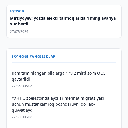
IQTISOD
Mirziyoyev: yozda elektr tarmoqlarida 4 ming avariya
yuz berdi
27/07/2026
SO'NGGI YANGILIKLAR
Kam taʼminlangan oilalarga 179,2 mlrd so‘m QQS
qaytarildi
22:35 · 06/08
YXHT O‘zbekistonda ayollar mehnat migratsiyasi
uchun mustahkamroq boshqaruvni qo‘llab-
quvvatlaydi
22:30 · 06/08