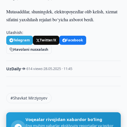
Mutasaddilar, shuningdek, elektropoyezdlar olib kelish, xizmat
sifatini yaxshilash rejalari bo‘yicha axborot berdi.
Ulashish:
Telegram
Twitter/X
Facebook
Havolani nusxalash
UzDaily
·
👁 614 views
·
28.05.2025 · 11:45
#Shavkat Mirziyoyev
Voqealar rivojidan xabardor bo‘ling
Eng muhim xabarlar, eksklyuziv reportajlar va tezkor