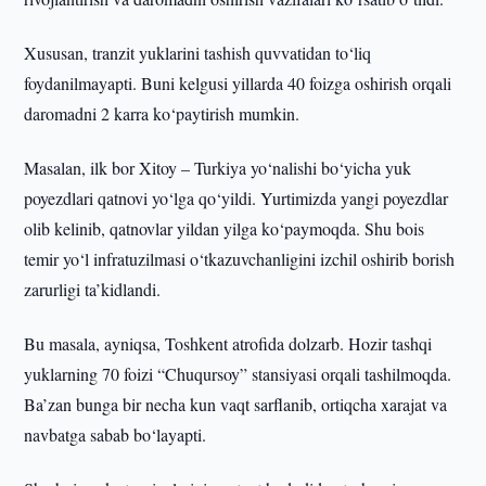
Xususan, tranzit yuklarini tashish quvvatidan to‘liq
foydanilmayapti. Buni kelgusi yillarda 40 foizga oshirish orqali
daromadni 2 karra ko‘paytirish mumkin.
Masalan, ilk bor Xitoy – Turkiya yo‘nalishi bo‘yicha yuk
poyezdlari qatnovi yo‘lga qo‘yildi. Yurtimizda yangi poyezdlar
olib kelinib, qatnovlar yildan yilga ko‘paymoqda. Shu bois
temir yo‘l infratuzilmasi o‘tkazuvchanligini izchil oshirib borish
zarurligi ta’kidlandi.
Bu masala, ayniqsa, Toshkent atrofida dolzarb. Hozir tashqi
yuklarning 70 foizi “Chuqursoy” stansiyasi orqali tashilmoqda.
Ba’zan bunga bir necha kun vaqt sarflanib, ortiqcha xarajat va
navbatga sabab bo‘layapti.