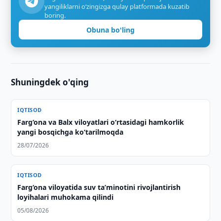
yangiliklarni o‘zingizga qulay platformada kuzatib
boring.
Obuna bo'ling
Shuningdek o'qing
IQTISOD
Farg‘ona va Balx viloyatlari o‘rtasidagi hamkorlik
yangi bosqichga ko‘tarilmoqda
28/07/2026
IQTISOD
Farg‘ona viloyatida suv taʼminotini rivojlantirish
loyihalari muhokama qilindi
05/08/2026