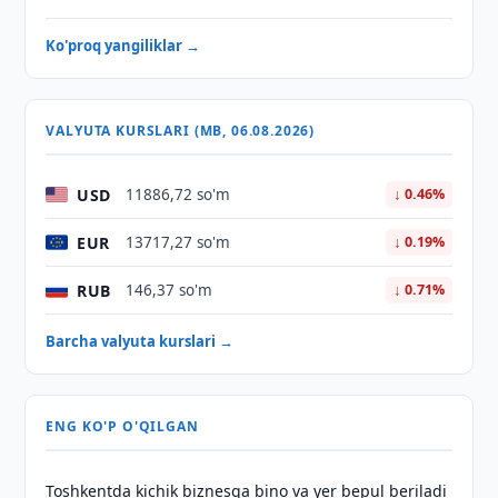
Ko'proq yangiliklar →
VALYUTA KURSLARI (MB, 06.08.2026)
USD
11886,72 so'm
↓ 0.46%
EUR
13717,27 so'm
↓ 0.19%
RUB
146,37 so'm
↓ 0.71%
Barcha valyuta kurslari →
ENG KO'P O'QILGAN
Toshkentda kichik biznesga bino va yer bepul beriladi