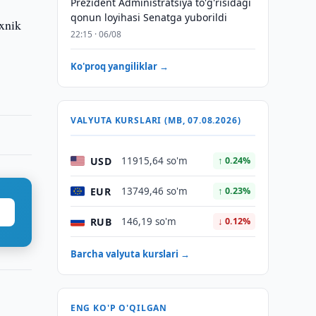
Prezident Administratsiya to'g'risidagi
qonun loyihasi Senatga yuborildi
exnik
22:15 · 06/08
Ko'proq yangiliklar →
VALYUTA KURSLARI (MB, 07.08.2026)
USD
11915,64 so'm
↑ 0.24%
EUR
13749,46 so'm
↑ 0.23%
RUB
146,19 so'm
↓ 0.12%
Barcha valyuta kurslari →
ENG KO'P O'QILGAN