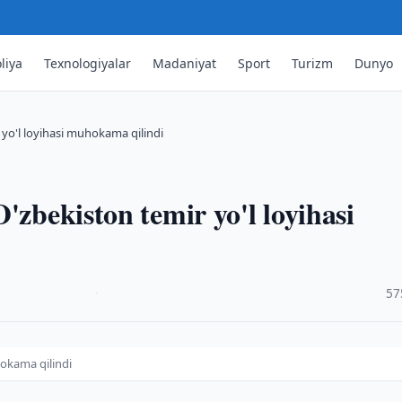
liya
Texnologiyalar
Madaniyat
Sport
Turizm
Dunyo
 yo'l loyihasi muhokama qilindi
'zbekiston temir yo'l loyihasi
·
57
hokama qilindi