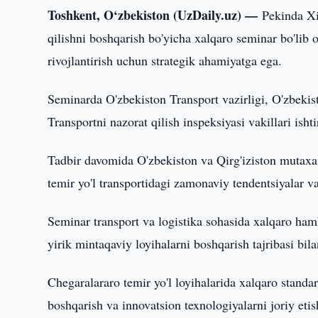
Toshkent, O‘zbekiston (UzDaily.uz) —
Pekinda Xi
qilishni boshqarish bo'yicha xalqaro seminar bo'lib 
rivojlantirish uchun strategik ahamiyatga ega.
Seminarda O'zbekiston Transport vazirligi, O'zbekisto
Transportni nazorat qilish inspeksiyasi vakillari ish
Tadbir davomida O'zbekiston va Qirg'iziston mutaxass
temir yo'l transportidagi zamonaviy tendentsiyalar va
Seminar transport va logistika sohasida xalqaro hamk
yirik mintaqaviy loyihalarni boshqarish tajribasi bila
Chegaralararo temir yo'l loyihalarida xalqaro standart
boshqarish va innovatsion texnologiyalarni joriy etish