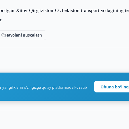
bo'lgan Xitoy-Qirg'iziston-O'zbekiston transport yo'lagining t
r.
Havolani nusxalash
Obuna bo'ling
r yangiliklarni o‘zingizga qulay platformada kuzatib