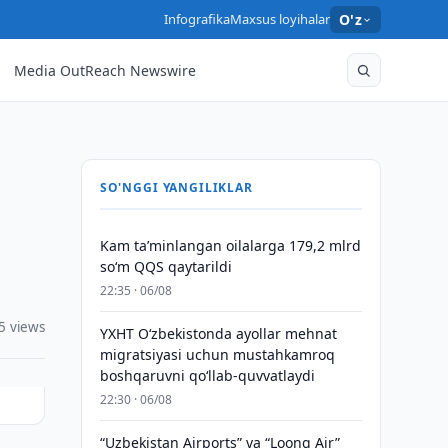
Infografika
Maxsus loyihalar
O'z
Media OutReach Newswire
SO'NGGI YANGILIKLAR
Kam taʼminlangan oilalarga 179,2 mlrd
so‘m QQS qaytarildi
22:35 · 06/08
5 views
YXHT O‘zbekistonda ayollar mehnat
migratsiyasi uchun mustahkamroq
boshqaruvni qo‘llab-quvvatlaydi
22:30 · 06/08
“Uzbekistan Airports” va “Loong Air”