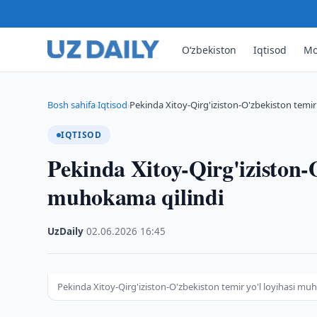
O‘zbekiston
Iqtisod
Mo
Bosh sahifa
Iqtisod
Pekinda Xitoy-Qirg'iziston-O'zbekiston temir
›
›
IQTISOD
Pekinda Xitoy-Qirg'iziston-O
muhokama qilindi
UzDaily
·
02.06.2026
·
16:45
Pekinda Xitoy-Qirg'iziston-O'zbekiston temir yo'l loyihasi mu