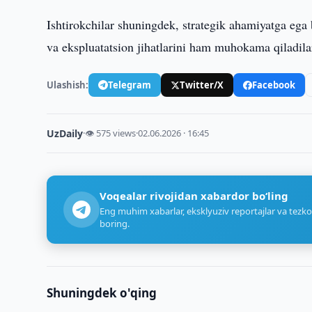
Ishtirokchilar shuningdek, strategik ahamiyatga ega 
va ekspluatatsion jihatlarini ham muhokama qiladila
Ulashish:
Telegram
Twitter/X
Facebook
UzDaily
·
👁 575 views
·
02.06.2026 · 16:45
Voqealar rivojidan xabardor bo‘ling
Eng muhim xabarlar, eksklyuziv reportajlar va tezko
boring.
Shuningdek o'qing