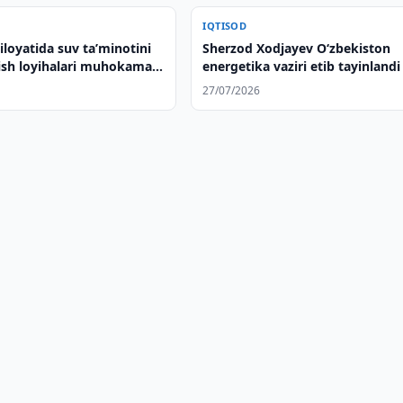
IQTISOD
iloyatida suv taʼminotini
Sherzod Xodjayev O‘zbekiston
rish loyihalari muhokama
energetika vaziri etib tayinlandi
27/07/2026