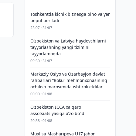
Toshkentda kichik biznesga bino va yer
bepul beriladi
23:07 · 31/07
Oʻzbekiston va Latviya haydovchilarni
tayyorlashning yangi tizimini
tayyorlamoqda
09:30 · 31/07
Markaziy Osiyo va Ozarbayjon davlat
rahbarlari “Boku” mehmonxonasining
ochilish marosimida ishtirok etdilar
00:00 · 01/08
O‘zbekiston ICCA xalqaro
assotsiatsiyasiga aʼzo bo‘ldi
20:38 · 01/08
Muxlisa Masharipova U17 jahon