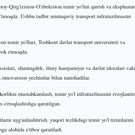
toy-Qirg'iziston-O'zbekiston temir yo'lini qurish va ekspluatat
o'tmoqda. Ushbu tadbir mintaqaviy transport infratuzilmasini
n temir yo'llari, Toshkent davlat transport universiteti va
tirok etmoqda.
islari, shuningdek, ilmiy hamjamiyat va davlat idoralari vaki
 innovatsion yechimlar bilan tanishadilar.
orlikni mustahkamlash, temir yo'l infratuzilmasini rivojlantir
n o'rtoqlashishga qaratilgan.
larni uyg'unlashtirish, yuqori tezlikdagi temir yo'l tizimlarini
ga alohida e'tibor qaratiladi.