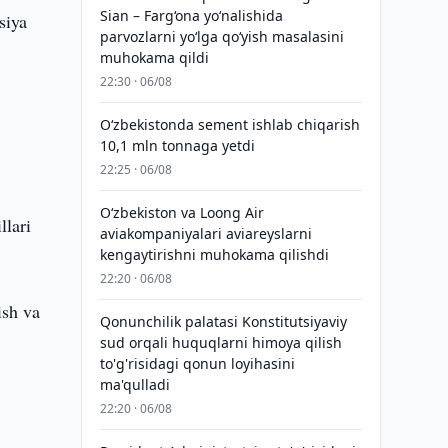
Sian – Farg‘ona yo‘nalishida
siya
parvozlarni yo‘lga qo‘yish masalasini
muhokama qildi
22:30 · 06/08
O‘zbekistonda sement ishlab chiqarish
10,1 mln tonnaga yetdi
22:25 · 06/08
Oʻzbekiston va Loong Air
llari
aviakompaniyalari aviareyslarni
kengaytirishni muhokama qilishdi
22:20 · 06/08
ish va
Qonunchilik palatasi Konstitutsiyaviy
sud orqali huquqlarni himoya qilish
to'g'risidagi qonun loyihasini
ma'qulladi
22:20 · 06/08