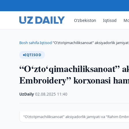
O‘zbekiston
Iqtisod
Mo
Bosh sahifa
Iqtisod
“O‘zto‘qimachiliksanoat” aksiyadorlik jamiy
›
›
IQTISOD
“O‘zto‘qimachiliksanoat” a
Embroidery” korxonasi hamko
UzDaily
·
02.08.2025
·
11:40
“O‘zto‘qimachiliksanoat” aksiyadorlik jamiyati va “Rahim Embr