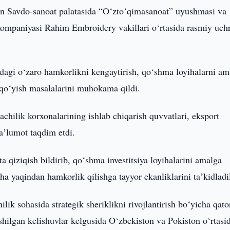
n Savdo-sanoat palatasida “O‘zto‘qimasanoat” uyushmasi va
 kompaniyasi Rahim Embroidery vakillari o‘rtasida rasmiy uch
agi o‘zaro hamkorlikni kengaytirish, qo‘shma loyihalarni am
 qo‘yish masalalarini muhokama qildi.
chilik korxonalarining ishlab chiqarish quvvatlari, eksport
aʼlumot taqdim etdi.
a qiziqish bildirib, qo‘shma investitsiya loyihalarini amalga
cha yaqindan hamkorlik qilishga tayyor ekanliklarini taʼkidladil
lik sohasida strategik sheriklikni rivojlantirish bo‘yicha qato
ishilgan kelishuvlar kelgusida O‘zbekiston va Pokiston o‘rtasi