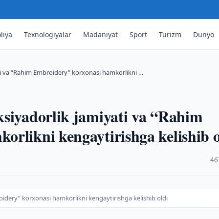
liya
Texnologiyalar
Madaniyat
Sport
Turizm
Dunyo
ati va “Rahim Embroidery” korxonasi hamkorlikni …
ksiyadorlik jamiyati va “Rahim
rlikni kengaytirishga kelishib o
·
46
oidery” korxonasi hamkorlikni kengaytirishga kelishib oldi