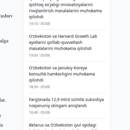
qishloq xo'jaligi innovatsiyalarini
rivojlantirish masalalarini muhokama
rashuv
qilishdi
19:10 · 05/08
Oʻzbekiston va Harvard Growth Lab
alga
ayollarni qoʻllab-quvvatlash
masalalarini muhokama qilishdi
19:00 · 05/08
Oʻzbekiston va Janubiy Koreya
konsullik hamkorligini muhokama
qilishdi
18:50 · 05/08
ar.
Farg‘onada 12,9 mlrd so‘mlik subsidiya
noqonuniy olingani aniqlandi
18:40 · 05/08
r
da
Belarus va O‘zbekiston iyul oyidagi