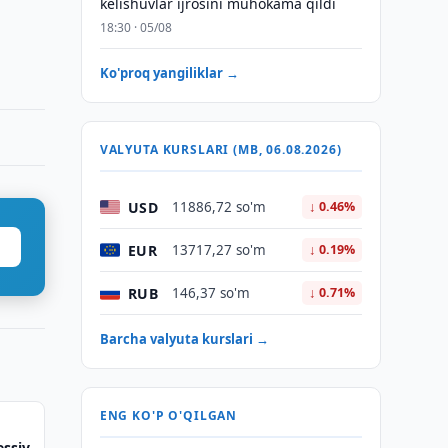
kelishuvlar ijrosini muhokama qildi
18:30 · 05/08
Ko'proq yangiliklar →
VALYUTA KURSLARI (MB, 06.08.2026)
USD
11886,72 so'm
↓ 0.46%
EUR
13717,27 so'm
↓ 0.19%
RUB
146,37 so'm
↓ 0.71%
Barcha valyuta kurslari →
ENG KO'P O'QILGAN
essiv