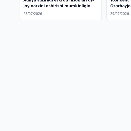
joy narxini oshirishi mumkinligini
Ozarbayjo
bildirdi
ko'rmoqd
28/07/2026
29/07/2026