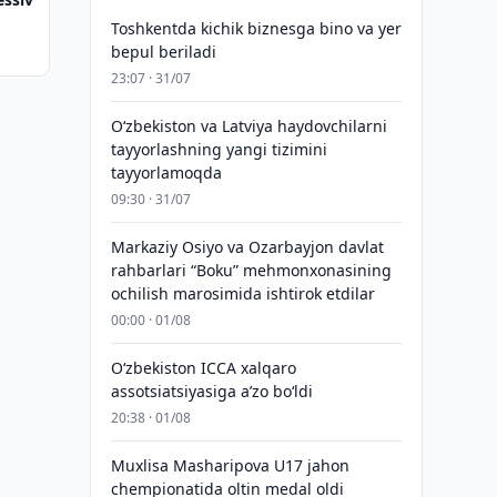
Toshkentda kichik biznesga bino va yer
bepul beriladi
23:07 · 31/07
Oʻzbekiston va Latviya haydovchilarni
tayyorlashning yangi tizimini
tayyorlamoqda
09:30 · 31/07
Markaziy Osiyo va Ozarbayjon davlat
rahbarlari “Boku” mehmonxonasining
ochilish marosimida ishtirok etdilar
00:00 · 01/08
O‘zbekiston ICCA xalqaro
assotsiatsiyasiga aʼzo bo‘ldi
20:38 · 01/08
Muxlisa Masharipova U17 jahon
chempionatida oltin medal oldi