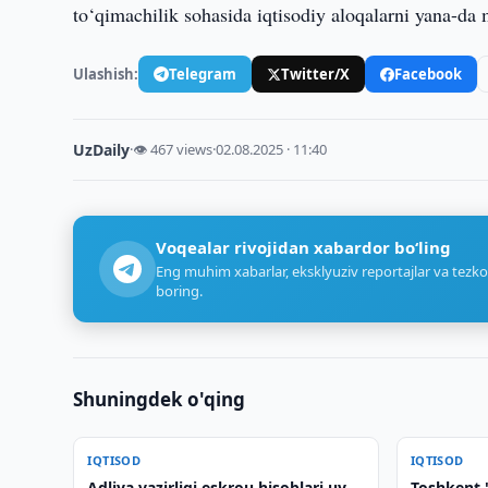
to‘qimachilik sohasida iqtisodiy aloqalarni yana-da
Ulashish:
Telegram
Twitter/X
Facebook
UzDaily
·
👁 467 views
·
02.08.2025 · 11:40
Voqealar rivojidan xabardor bo‘ling
Eng muhim xabarlar, eksklyuziv reportajlar va tezko
boring.
Shuningdek o'qing
IQTISOD
IQTISOD
Adliya vazirligi eskrou hisoblari uy-
Toshkent "