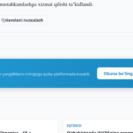
 mustahkamlashga xizmat qilishi taʼkidlandi.
Havolani nusxalash
Obuna bo'ling
r yangiliklarni o‘zingizga qulay platformada kuzatib
IQTISOD
Ispaniya – S5 +
O‘zbekistonda JSHDSning progr