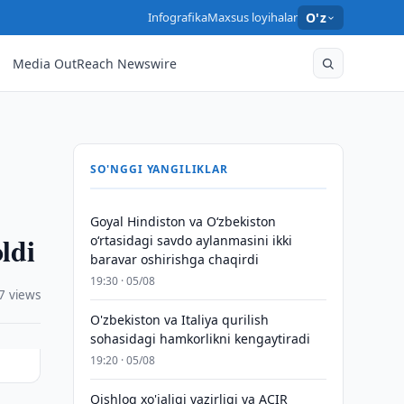
Infografika
Maxsus loyihalar
O'z
Media OutReach Newswire
SO'NGGI YANGILIKLAR
Goyal Hindiston va Oʻzbekiston
ldi
oʻrtasidagi savdo aylanmasini ikki
baravar oshirishga chaqirdi
19:30 · 05/08
7 views
O'zbekiston va Italiya qurilish
sohasidagi hamkorlikni kengaytiradi
19:20 · 05/08
Qishloq xo'jaligi vazirligi va ACIR