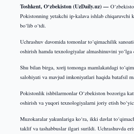
Toshkent, O‘zbekiston (UzDaily.uz) —
O‘zbekisto
Pokistonning yetakchi ip-kalava ishlab chiqaruvchi
bo‘lib o‘tdi.
Uchrashuv davomida tomonlar to‘qimachilik sanoatid
oshirish hamda texnologiyalar almashinuvini yo‘lga
Shu bilan birga, xorij tomonga mamlakatdagi to‘qima
salohiyati va mavjud imkoniyatlari haqida batafsil m
Pokistonlik ishbilarmonlar O‘zbekiston bozoriga katt
oshirish va yuqori texnologiyalarni joriy etish bo‘yi
Muzokaralar yakunlariga ko‘ra, ikki davlat to‘qimachi
taklif va tashabbuslar ilgari surildi. Uchrashuvda er