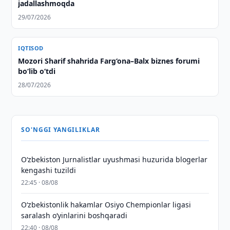
jadallashmoqda
29/07/2026
IQTISOD
Mozori Sharif shahrida Farg‘ona–Balx biznes forumi
bo‘lib o‘tdi
28/07/2026
SO'NGGI YANGILIKLAR
O‘zbekiston Jurnalistlar uyushmasi huzurida blogerlar
kengashi tuzildi
22:45 · 08/08
O‘zbekistonlik hakamlar Osiyo Chempionlar ligasi
saralash o‘yinlarini boshqaradi
22:40 · 08/08