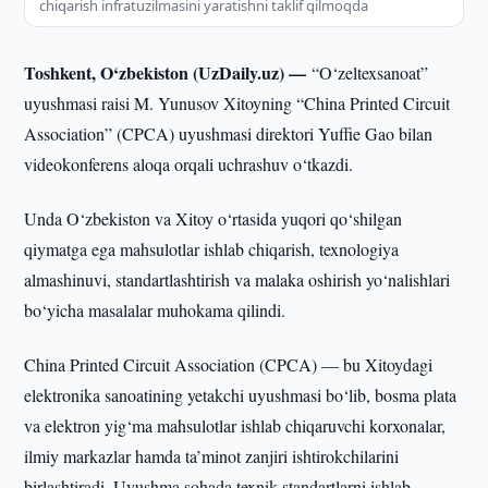
chiqarish infratuzilmasini yaratishni taklif qilmoqda
Toshkent, O‘zbekiston (UzDaily.uz) —
“O‘zeltexsanoat”
uyushmasi raisi M. Yunusov Xitoyning “China Printed Circuit
Association” (CPCA) uyushmasi direktori Yuffie Gao bilan
videokonferens aloqa orqali uchrashuv o‘tkazdi.
Unda O‘zbekiston va Xitoy o‘rtasida yuqori qo‘shilgan
qiymatga ega mahsulotlar ishlab chiqarish, texnologiya
almashinuvi, standartlashtirish va malaka oshirish yo‘nalishlari
bo‘yicha masalalar muhokama qilindi.
China Printed Circuit Association (CPCA) — bu Xitoydagi
elektronika sanoatining yetakchi uyushmasi bo‘lib, bosma plata
va elektron yig‘ma mahsulotlar ishlab chiqaruvchi korxonalar,
ilmiy markazlar hamda ta’minot zanjiri ishtirokchilarini
birlashtiradi. Uyushma sohada texnik standartlarni ishlab