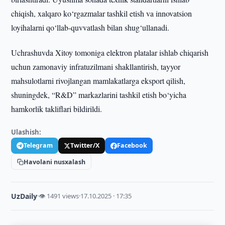
chiqish, xalqaro ko‘rgazmalar tashkil etish va innovatsion
loyihalarni qo‘llab-quvvatlash bilan shug‘ullanadi.
Uchrashuvda Xitoy tomoniga elektron platalar ishlab chiqarish
uchun zamonaviy infratuzilmani shakllantirish, tayyor
mahsulotlarni rivojlangan mamlakatlarga eksport qilish,
shuningdek, “R&D” markazlarini tashkil etish bo‘yicha
hamkorlik takliflari bildirildi.
Ulashish:
Telegram
Twitter/X
Facebook
Havolani nusxalash
UzDaily
·
👁 1491 views
·
17.10.2025 · 17:35