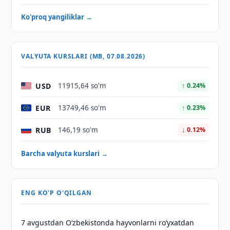
Ko'proq yangiliklar →
VALYUTA KURSLARI (MB, 07.08.2026)
USD
11915,64 so'm
↑ 0.24%
EUR
13749,46 so'm
↑ 0.23%
RUB
146,19 so'm
↓ 0.12%
Barcha valyuta kurslari →
ENG KO'P O'QILGAN
7 avgustdan O‘zbekistonda hayvonlarni ro‘yxatdan