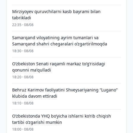
Mirziyoyev quruvchilarni kasb bayrami bilan
tabrikladi
22:35 · 08/08
Samarqand viloyatining ayrim tumanlari va
Samarqand shahri chegaralari oʻzgartirilmoqda
18:30 · 08/08
Oʻzbekiston Senati raqamli markaz toʻgʻrisidagi
qonunni maʼqulladi
18:20 · 08/08
Behruz Karimov faoliyatini Shveysariyaning “Lugano”
klubida davom ettiradi
18:10 · 08/08
O‘zbekistonda YHQ bo‘yicha ishlarni ko‘rib chiqish
tartibi o‘zgarishi mumkin
18:00 · 08/08