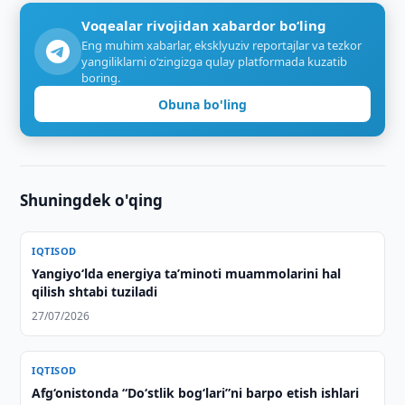
Voqealar rivojidan xabardor bo‘ling
Eng muhim xabarlar, eksklyuziv reportajlar va tezkor
yangiliklarni o‘zingizga qulay platformada kuzatib
boring.
Obuna bo'ling
Shuningdek o'qing
IQTISOD
Yangiyo‘lda energiya taʼminoti muammolarini hal
qilish shtabi tuziladi
27/07/2026
IQTISOD
Afg‘onistonda “Do‘stlik bog‘lari”ni barpo etish ishlari