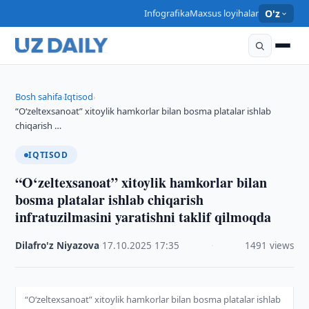
Infografika
Maxsus loyihalar
O'z
Bosh sahifa
Iqtisod
›
›
“O‘zeltexsanoat” xitoylik hamkorlar bilan bosma platalar ishlab
chiqarish …
IQTISOD
“O‘zeltexsanoat” xitoylik hamkorlar bilan
bosma platalar ishlab chiqarish
infratuzilmasini yaratishni taklif qilmoqda
Dilafro'z Niyazova
·
17.10.2025
·
17:35
·
1491 views
“O‘zeltexsanoat” xitoylik hamkorlar bilan bosma platalar ishlab