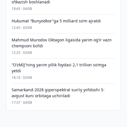
o‘tkazish boshlanadi
18:45 · 04/08
Hukumat “Bunyodkor”ga 5 milliard so‘m ajratdi
12:45 · 03/08
Mahmud Murodov Oktagon ligasida yarim og‘ir vazn
chempioni bo‘ldi
12:25 · 03/08
“O‘zMIJ”ning yarim yillik foydasi 2,1 trillion so‘mga
yetdi
18:10 · 03/08
Samarkand-2028 giperspektral sun’iy yo‘ldoshi 5-
avgust kuni orbitaga uchiriladi
17:37 · 04/08