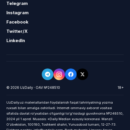
Telegram
Instagram
Facebook
Twitter/X
LinkedIn
© 2026 UzDaily · OAV №248510
18+
UzDaily.uz materiallaridan foydalanish faqat tahririyatning yozma
ruxsati bilan amalga oshiriladi. Internet-ommaviy axborot vositasi
sifatida davlat roʻyxatidan oʻtganligi toʻgʻrisidagi guvohnoma №248510,
2024 yil 1 aprel. Muassis: «Daily Media» xususiy korxonasi. Manzil:
Oʻzbekiston, 100180, Toshkent shahri, Yunusobod tumani, 12-27-73.