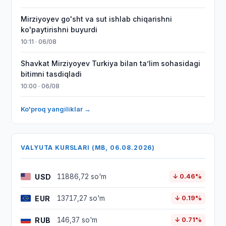
Mirziyoyev go'sht va sut ishlab chiqarishni
ko'paytirishni buyurdi
10:11 · 06/08
Shavkat Mirziyoyev Turkiya bilan taʼlim sohasidagi
bitimni tasdiqladi
10:00 · 06/08
Ko'proq yangiliklar →
VALYUTA KURSLARI (MB, 06.08.2026)
USD
11886,72 so'm
↓ 0.46%
EUR
13717,27 so'm
↓ 0.19%
RUB
146,37 so'm
↓ 0.71%