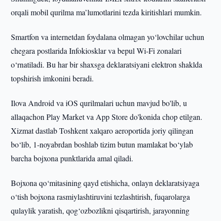
orqali mobil qurilma ma’lumotlarini tezda kiritishlari mumkin.
Smartfon va internetdan foydalana olmagan yo‘lovchilar uchun
chegara postlarida Infokiosklar va bepul Wi-Fi zonalari
o‘rnatiladi. Bu har bir shaxsga deklaratsiyani elektron shaklda
topshirish imkonini beradi.
Ilova Android va iOS qurilmalari uchun mavjud bo'lib, u
allaqachon Play Market va App Store do'konida chop etilgan.
Xizmat dastlab Toshkent xalqaro aeroportida joriy qilingan
bo‘lib, 1-noyabrdan boshlab tizim butun mamlakat bo‘ylab
barcha bojxona punktlarida amal qiladi.
Bojxona qo‘mitasining qayd etishicha, onlayn deklaratsiyaga
o‘tish bojxona rasmiylashtiruvini tezlashtirish, fuqarolarga
qulaylik yaratish, qog‘ozbozlikni qisqartirish, jarayonning