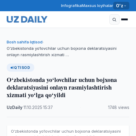
Infografika
Maxsus loyihalar
O'z
Bosh sahifa
Iqtisod
›
›
O‘zbekistonda yo‘lovchilar uchun bojxona deklaratsiyasini
onlayn rasmiylashtirish xizmati …
IQTISOD
O‘zbekistonda yo‘lovchilar uchun bojxona
deklaratsiyasini onlayn rasmiylashtirish
xizmati yo‘lga qo‘yildi
UzDaily
·
11.10.2025
·
15:37
·
1748 views
O‘zbekistonda yo‘lovchilar uchun bojxona deklaratsiyasini