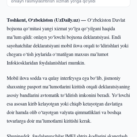
onlayn rasmiylashtirish xizmati yo‘lga qo‘yildi
Toshkent, O‘zbekiston (UzDaily.uz) —
Oʻzbekiston Davlat
bojxona qoʻmitasi yangi xizmat yoʻlga qoʻyilgani haqida
maʼlum qildi: onlayn yoʻlovchi bojxona deklaratsiyasi. Endi
sayohatchilar deklaratsiyani mobil ilova orqali to‘ldirishlari yoki
chegara o‘tish joylarida o‘rnatilgan maxsus ma’lumot
Infokiosklaridan foydalanishlari mumkin.
Mobil ilova sodda va qulay interfeysga ega boʻlib, jismoniy
shaxsning pasport maʼlumotlarini kiritish orqali deklaratsiyaning
asosiy bandlarini avtomatik toʻldirish imkonini beradi. Yoʻlovchi
esa asosan kirib kelayotgan yoki chiqib ketayotgan davlatiga
doir hamda olib oʻtayotgan valyuta qimmatliklari va boshqa
tovarlarga doir maʼlumotlarni kiritishi kerak.
Shuningdek, foydalanuvchilar IMEI shtrix-kodlarini skanerlash