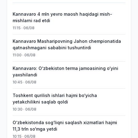
Kannavaro 4 mln yevro maosh haqidagi mish-
mishlarni rad etdi
11:15 · 06/08
Kannavaro Masharipovning Jahon chempionatida
qatnashmagani sababini tushuntirdi
11:00 · 06/08
Kannavaro: O‘zbekiston terma jamoasining o‘yini
yaxshilandi
10:45 · 06/08
Toshkent qurilish ishlari hajmi bo‘yicha
yetakchilikni saqlab qoldi
10:30 · 06/08
O‘zbekistonda sog‘liqni saqlash xizmatlari hajmi
11,3 trln so‘mga yetdi
10:15 · 06/08