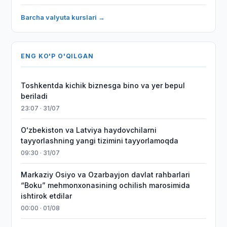
Barcha valyuta kurslari →
ENG KO'P O'QILGAN
Toshkentda kichik biznesga bino va yer bepul
beriladi
23:07 · 31/07
Oʻzbekiston va Latviya haydovchilarni
tayyorlashning yangi tizimini tayyorlamoqda
09:30 · 31/07
Markaziy Osiyo va Ozarbayjon davlat rahbarlari
“Boku” mehmonxonasining ochilish marosimida
ishtirok etdilar
00:00 · 01/08