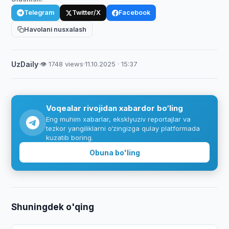
Telegram
Twitter/X
Facebook
Havolani nusxalash
UzDaily
·
👁 1748 views
·
11.10.2025 · 15:37
Voqealar rivojidan xabardor bo‘ling
Eng muhim xabarlar, eksklyuziv reportajlar va
tezkor yangiliklarni o‘zingizga qulay platformada
kuzatib boring.
Obuna bo'ling
Shuningdek o'qing