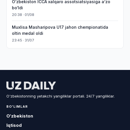
O‘zbekiston ICCA xalqaro assotsiatsiyasiga aʼzo
bo‘ldi
20:38 · 01/08
Muxlisa Masharipova U17 jahon chempionatida
oltin medal oldi
23:45 · 31/07
O'zbekistonning yetakchi yangiliklar portali. 24/7 yangiliklar.
BO'LIMLAR
O‘zbekiston
Iqtisod