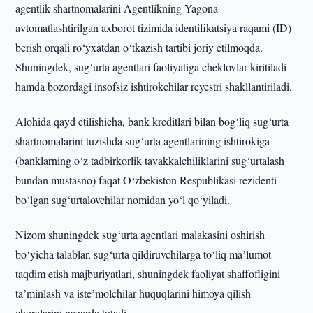
agentlik shartnomalarini Agentlikning Yagona
avtomatlashtirilgan axborot tizimida identifikatsiya raqami (ID)
berish orqali ro‘yxatdan o‘tkazish tartibi joriy etilmoqda.
Shuningdek, sug‘urta agentlari faoliyatiga cheklovlar kiritiladi
hamda bozordagi insofsiz ishtirokchilar reyestri shakllantiriladi.
Alohida qayd etilishicha, bank kreditlari bilan bog‘liq sug‘urta
shartnomalarini tuzishda sug‘urta agentlarining ishtirokiga
(banklarning o‘z tadbirkorlik tavakkalchiliklarini sug‘urtalash
bundan mustasno) faqat O‘zbekiston Respublikasi rezidenti
bo‘lgan sug‘urtalovchilar nomidan yo‘l qo‘yiladi.
Nizom shuningdek sug‘urta agentlari malakasini oshirish
bo‘yicha talablar, sug‘urta qildiruvchilarga to‘liq maʼlumot
taqdim etish majburiyatlari, shuningdek faoliyat shaffofligini
taʼminlash va isteʼmolchilar huquqlarini himoya qilish
choralarini nazarda tutadi.