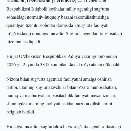
Toshkent, O‘zbekiston (UzDaily.uz) —
O‘zbekiston
Respublikasi Istiqbolli loyihalar milliy agentligi sug‘urta
sohasidagi normativ-huquqiy bazani takomillashtirishga
qaratilgan tizimli islohotlar doirasida «Sug‘urta faoliyati
to‘g‘risida»gi qonunga muvofiq Sug‘urta agentlari to‘g‘risidagi
nizomni tasdiqladi.
Hujjat O‘zbekiston Respublikasi Adliya vazirligi tomonidan
2026 yil 2 iyunda 3845-son bilan davlat ro‘yxatidan o‘tkazildi.
Nizom bilan sug‘urta agentlari faoliyatini amalga oshirish
tartibi, ularning sug‘urtalovchilar bilan o‘zaro munosabatlari,
huquq va majburiyatlari, vositachilik faoliyati mexanizmlari,
shuningdek ularning faoliyati ustidan nazorat qilish tartibi
belgilab berildi.
Hujjatga muvofiq, sug‘urtalovchi va sug‘urta agenti o‘rtasidagi