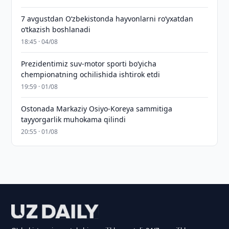
7 avgustdan O‘zbekistonda hayvonlarni ro‘yxatdan
o‘tkazish boshlanadi
18:45 · 04/08
Prezidentimiz suv-motor sporti bo‘yicha
chempionatning ochilishida ishtirok etdi
19:59 · 01/08
Ostonada Markaziy Osiyo-Koreya sammitiga
tayyorgarlik muhokama qilindi
20:55 · 01/08