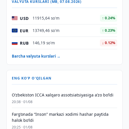
VALYUTA KURSLARI (MB, 07.08.2026)
USD
11915,64 so'm
↑ 0.24%
EUR
13749,46 so'm
↑ 0.23%
RUB
146,19 so'm
↓ 0.12%
Barcha valyuta kurslari →
ENG KO'P O'QILGAN
O‘zbekiston ICCA xalqaro assotsiatsiyasiga aʼzo bo‘ldi
20:38 · 01/08
Farg‘onada “Inson” markazi xodimi hashar paytida
halok bo‘ldi
20:25 · 01/08