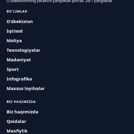
O'zbekistonning yetakchi yangiliklar portali. 24/7 yangiliklar.
BO'LIMLAR
O‘zbekiston
Iqtisod
Moliya
Texnologiyalar
Madaniyat
Sport
Infografika
Maxsus loyihalar
BIZ HAQIMIZDA
Biz haqimizda
Qoidalar
Maxfiylik