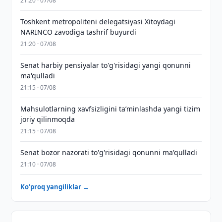
21:20 · 07/08
Toshkent metropoliteni delegatsiyasi Xitoydagi
NARINCO zavodiga tashrif buyurdi
21:20 · 07/08
Senat harbiy pensiyalar to'g'risidagi yangi qonunni
ma'qulladi
21:15 · 07/08
Mahsulotlarning xavfsizligini taʼminlashda yangi tizim
joriy qilinmoqda
21:15 · 07/08
Senat bozor nazorati to'g'risidagi qonunni ma'qulladi
21:10 · 07/08
Ko'proq yangiliklar →