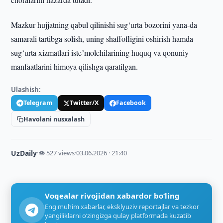
Mazkur hujjatning qabul qilinishi sug‘urta bozorini yana-da
samarali tartibga solish, uning shaffofligini oshirish hamda
sug‘urta xizmatlari isteʼmolchilarining huquq va qonuniy
manfaatlarini himoya qilishga qaratilgan.
Ulashish:
Telegram
Twitter/X
Facebook
Havolani nusxalash
UzDaily
·
👁 527 views
·
03.06.2026 · 21:40
Voqealar rivojidan xabardor bo‘ling
Eng muhim xabarlar, eksklyuziv reportajlar va tezkor
yangiliklarni o‘zingizga qulay platformada kuzatib