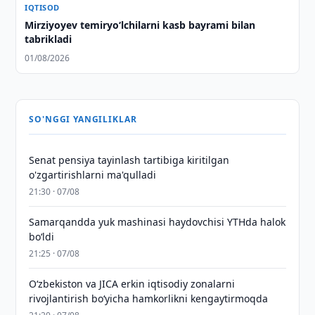
IQTISOD
Mirziyoyev temiryo‘lchilarni kasb bayrami bilan
tabrikladi
01/08/2026
SO'NGGI YANGILIKLAR
Senat pensiya tayinlash tartibiga kiritilgan
o'zgartirishlarni ma'qulladi
21:30 · 07/08
Samarqandda yuk mashinasi haydovchisi YTHda halok
bo‘ldi
21:25 · 07/08
Oʻzbekiston va JICA erkin iqtisodiy zonalarni
rivojlantirish boʻyicha hamkorlikni kengaytirmoqda