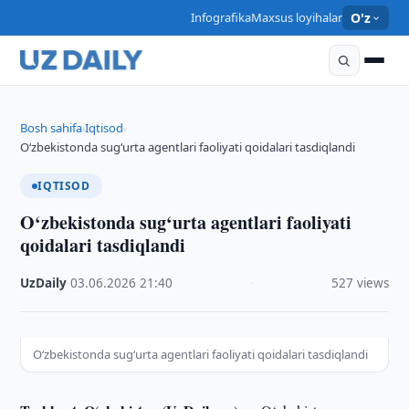
Infografika
Maxsus loyihalar
O'z
Bosh sahifa
Iqtisod
›
›
O‘zbekistonda sug‘urta agentlari faoliyati qoidalari tasdiqlandi
IQTISOD
O‘zbekistonda sug‘urta agentlari faoliyati
qoidalari tasdiqlandi
UzDaily
·
03.06.2026
·
21:40
·
527 views
O‘zbekistonda sug‘urta agentlari faoliyati qoidalari tasdiqlandi