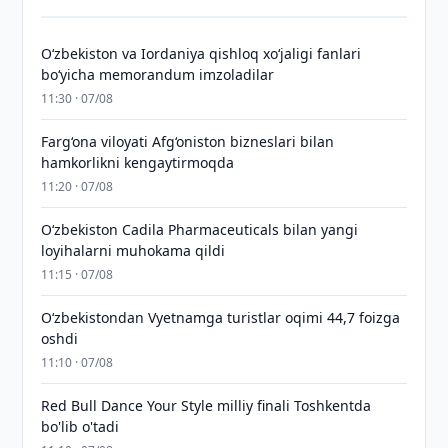
Oʻzbekiston va Iordaniya qishloq xoʻjaligi fanlari
boʻyicha memorandum imzoladilar
11:30 · 07/08
Farg‘ona viloyati Afg‘oniston bizneslari bilan
hamkorlikni kengaytirmoqda
11:20 · 07/08
Oʻzbekiston Cadila Pharmaceuticals bilan yangi
loyihalarni muhokama qildi
11:15 · 07/08
O‘zbekistondan Vyetnamga turistlar oqimi 44,7 foizga
oshdi
11:10 · 07/08
Red Bull Dance Your Style milliy finali Toshkentda
bo'lib o'tadi