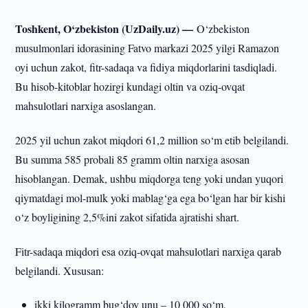
Toshkent, O‘zbekiston (UzDaily.uz) —
O‘zbekiston
musulmonlari idorasining Fatvo markazi 2025 yilgi Ramazon
oyi uchun zakot, fitr-sadaqa va fidiya miqdorlarini tasdiqladi.
Bu hisob-kitoblar hozirgi kundagi oltin va oziq-ovqat
mahsulotlari narxiga asoslangan.
2025 yil uchun zakot miqdori 61,2 million so‘m etib belgilandi.
Bu summa 585 probali 85 gramm oltin narxiga asosan
hisoblangan. Demak, ushbu miqdorga teng yoki undan yuqori
qiymatdagi mol-mulk yoki mablag‘ga ega bo‘lgan har bir kishi
o‘z boyligining 2,5%ini zakot sifatida ajratishi shart.
Fitr-sadaqa miqdori esa oziq-ovqat mahsulotlari narxiga qarab
belgilandi. Xususan:
ikki kilogramm bug‘doy unu – 10 000 so‘m,