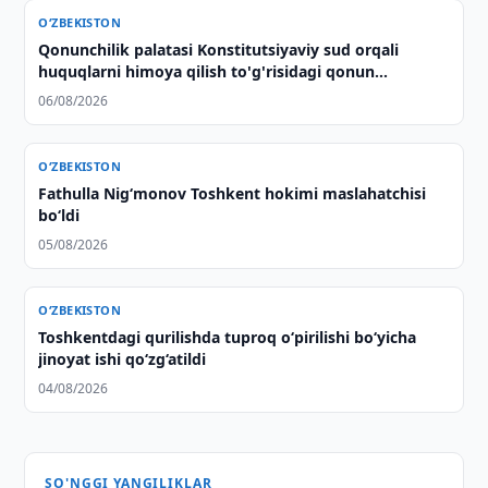
O‘ZBEKISTON
Qonunchilik palatasi Konstitutsiyaviy sud orqali
huquqlarni himoya qilish to'g'risidagi qonun
loyihasini ma'qulladi
06/08/2026
O‘ZBEKISTON
Fathulla Nig‘monov Toshkent hokimi maslahatchisi
bo‘ldi
05/08/2026
O‘ZBEKISTON
Toshkentdagi qurilishda tuproq o‘pirilishi bo‘yicha
jinoyat ishi qo‘zg‘atildi
04/08/2026
SO'NGGI YANGILIKLAR