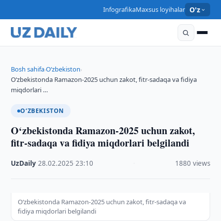
Infografika
Maxsus loyihalar
O'z
Bosh sahifa
O‘zbekiston
›
›
O‘zbekistonda Ramazon-2025 uchun zakot, fitr-sadaqa va fidiya
miqdorlari …
O‘ZBEKISTON
O‘zbekistonda Ramazon-2025 uchun zakot,
fitr-sadaqa va fidiya miqdorlari belgilandi
UzDaily
·
28.02.2025
·
23:10
·
1880 views
O‘zbekistonda Ramazon-2025 uchun zakot, fitr-sadaqa va
fidiya miqdorlari belgilandi