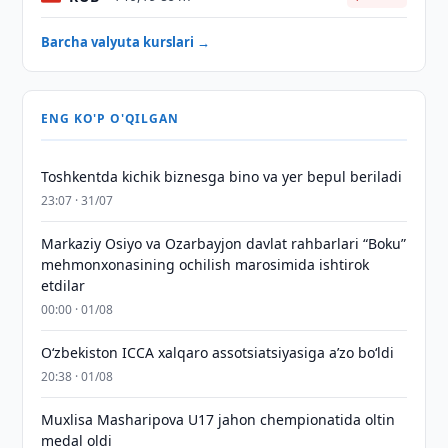
Barcha valyuta kurslari →
ENG KO'P O'QILGAN
Toshkentda kichik biznesga bino va yer bepul beriladi
23:07 · 31/07
Markaziy Osiyo va Ozarbayjon davlat rahbarlari “Boku”
mehmonxonasining ochilish marosimida ishtirok
etdilar
00:00 · 01/08
O‘zbekiston ICCA xalqaro assotsiatsiyasiga aʼzo bo‘ldi
20:38 · 01/08
Muxlisa Masharipova U17 jahon chempionatida oltin
medal oldi