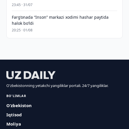
23:45 · 31/07
Farg‘onada “Inson” markazi xodimi hashar paytida
halok bo‘ldi
20:25 · 01/08
O'zbekistonning yetakchi yangiliklar portali. 24/7 yangiliklar.
BO'LIMLAR
O‘zbekiston
Iqtisod
Moliya