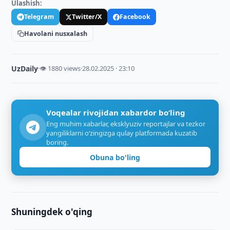
Ulashish:
Telegram
Twitter/X
Facebook
Havolani nusxalash
UzDaily
·
👁 1880 views
·
28.02.2025 · 23:10
Voqealar rivojidan xabardor bo‘ling
Eng muhim xabarlar, eksklyuziv reportajlar va tezkor
yangiliklarni o‘zingizga qulay platformada kuzatib
boring.
Obuna bo'ling
Shuningdek o'qing