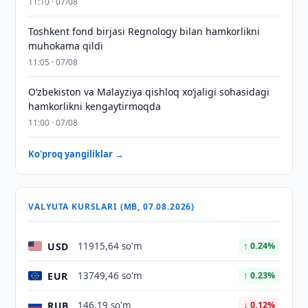
11:10 · 07/08
Toshkent fond birjasi Regnology bilan hamkorlikni
muhokama qildi
11:05 · 07/08
Oʻzbekiston va Malayziya qishloq xoʻjaligi sohasidagi
hamkorlikni kengaytirmoqda
11:00 · 07/08
Ko'proq yangiliklar →
VALYUTA KURSLARI (MB, 07.08.2026)
USD
11915,64 so'm
↑ 0.24%
EUR
13749,46 so'm
↑ 0.23%
RUB
146,19 so'm
↓ 0.12%