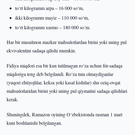
to‘rt kilogramm arpa – 16 000 so‘m,
ikki kilogramm mayiz – 110 000 so‘m,
to‘rt kilogramm xurmo – 180 000 so‘m.
Har bir musulmon mazkur mahsulotlardan birini yoki uning pul
ekvivalentini sadaqa qilishi mumkin.
Fidiya miqdori esa bir kun tutilmagan ro‘za uchun fitr-sadaqa
miqdoriga teng deb belgilandi. Ro‘za tuta olmaydiganlar
(yuqori ehtiyojlilar, keksa yoki kasal kishilar) shu oziq-ovqat
mahsulotlaridan birini yoki uning pul qiymatini sadaqa qilishlari
kerak.
Shuningdek, Ramazon oyining O‘zbekistonda rasman 1 mart
kuni boshlanishi belgilangan.