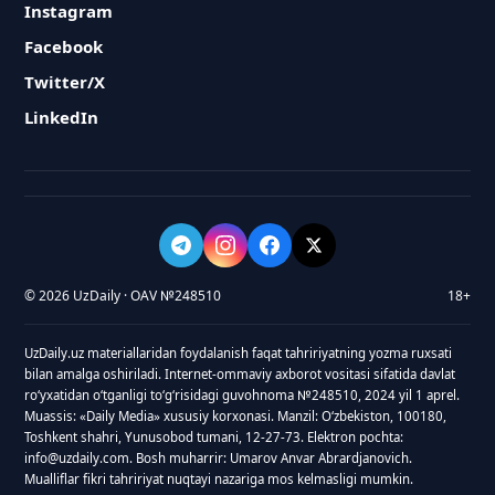
Instagram
Facebook
Twitter/X
LinkedIn
© 2026 UzDaily · OAV №248510
18+
UzDaily.uz materiallaridan foydalanish faqat tahririyatning yozma ruxsati
bilan amalga oshiriladi. Internet-ommaviy axborot vositasi sifatida davlat
roʻyxatidan oʻtganligi toʻgʻrisidagi guvohnoma №248510, 2024 yil 1 aprel.
Muassis: «Daily Media» xususiy korxonasi. Manzil: Oʻzbekiston, 100180,
Toshkent shahri, Yunusobod tumani, 12-27-73. Elektron pochta:
info@uzdaily.com. Bosh muharrir: Umarov Anvar Abrardjanovich.
Mualliflar fikri tahririyat nuqtayi nazariga mos kelmasligi mumkin.