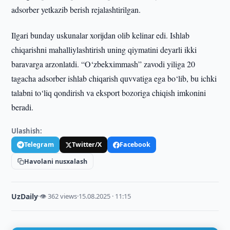
adsorber yetkazib berish rejalashtirilgan.
Ilgari bunday uskunalar xorijdan olib kelinar edi. Ishlab
chiqarishni mahalliylashtirish uning qiymatini deyarli ikki
baravarga arzonlatdi. “O‘zbekximmash” zavodi yiliga 20
tagacha adsorber ishlab chiqarish quvvatiga ega bo‘lib, bu ichki
talabni to‘liq qondirish va eksport bozoriga chiqish imkonini
beradi.
Ulashish:
Telegram
Twitter/X
Facebook
Havolani nusxalash
UzDaily
·
👁 362 views
·
15.08.2025 · 11:15