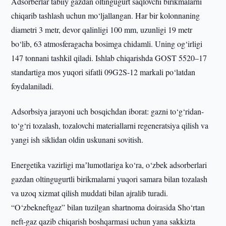
Adsorberlar tabiiy gazdan oltingugurt saqlovchi birikmalarni
chiqarib tashlash uchun mo‘ljallangan. Har bir kolonnaning
diametri 3 metr, devor qalinligi 100 mm, uzunligi 19 metr
bo‘lib, 63 atmosferagacha bosimga chidamli. Uning og‘irligi
147 tonnani tashkil qiladi. Ishlab chiqarishda GOST 5520–17
standartiga mos yuqori sifatli 09G2S-12 markali po‘latdan
foydalaniladi.
Adsorbsiya jarayoni uch bosqichdan iborat: gazni to‘g‘ridan-
to‘g‘ri tozalash, tozalovchi materiallarni regeneratsiya qilish va
yangi ish siklidan oldin uskunani sovitish.
Energetika vazirligi maʼlumotlariga ko‘ra, o‘zbek adsorberlari
gazdan oltingugurtli birikmalarni yuqori samara bilan tozalash
va uzoq xizmat qilish muddati bilan ajralib turadi.
“O‘zbekneftgaz” bilan tuzilgan shartnoma doirasida Sho‘rtan
neft-gaz qazib chiqarish boshqarmasi uchun yana sakkizta