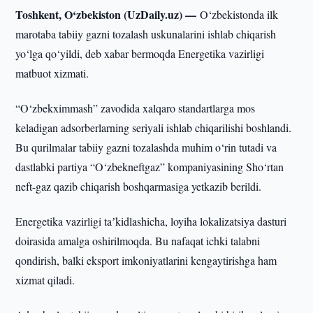
Toshkent, O‘zbekiston (UzDaily.uz) —
O‘zbekistonda ilk
marotaba tabiiy gazni tozalash uskunalarini ishlab chiqarish
yo‘lga qo‘yildi, deb xabar bermoqda Energetika vazirligi
matbuot xizmati.
“O‘zbekximmash” zavodida xalqaro standartlarga mos
keladigan adsorberlarning seriyali ishlab chiqarilishi boshlandi.
Bu qurilmalar tabiiy gazni tozalashda muhim o‘rin tutadi va
dastlabki partiya “O‘zbekneftgaz” kompaniyasining Sho‘rtan
neft-gaz qazib chiqarish boshqarmasiga yetkazib berildi.
Energetika vazirligi taʼkidlashicha, loyiha lokalizatsiya dasturi
doirasida amalga oshirilmoqda. Bu nafaqat ichki talabni
qondirish, balki eksport imkoniyatlarini kengaytirishga ham
xizmat qiladi.