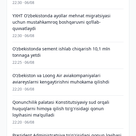
22:30 · 06/08
YXHT O‘zbekistonda ayollar mehnat migratsiyasi
uchun mustahkamroq boshqaruvni qo‘llab-
quvvatlaydi
22:30 · 06/08
O‘zbekistonda sement ishlab chiqarish 10,1 mln
tonnaga yetdi
22:25 · 06/08
Oʻzbekiston va Loong Air aviakompaniyalari
aviareyslarni kengaytirishni muhokama qilishdi
22:20 · 06/08
Qonunchilik palatasi Konstitutsiyaviy sud orqali
huquqlarni himoya qilish to'g'risidagi qonun
loyihasini ma'qulladi
22:20 · 06/08
Prezident Administratsiya to'g'risidagi qonun loyihasi