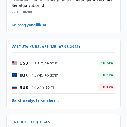
Senatga yuborildi
22:15 · 06/08
Ko'proq yangiliklar →
VALYUTA KURSLARI (MB, 07.08.2026)
USD
11915,64 so'm
↑ 0.24%
EUR
13749,46 so'm
↑ 0.23%
RUB
146,19 so'm
↓ 0.12%
Barcha valyuta kurslari →
ENG KO'P O'QILGAN