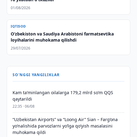
01/08/2026
IQTISOD
Oʻzbekiston va Saudiya Arabistoni farmatsevtika
loyihalarini muhokama qilishdi
29/07/2026
SO'NGGI YANGILIKLAR
Kam taʼminlangan oilalarga 179,2 mlrd so‘m QQS
qaytarildi
22:35 · 06/08
“Uzbekistan Airports” va “Loong Air” Sian – Farg‘ona
yo‘nalishida parvozlarni yo‘lga qo‘yish masalasini
muhokama qildi