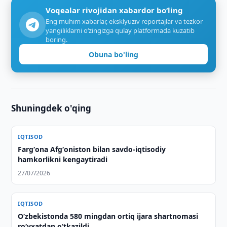
Voqealar rivojidan xabardor bo‘ling
Eng muhim xabarlar, eksklyuziv reportajlar va tezkor
yangiliklarni o‘zingizga qulay platformada kuzatib
boring.
Obuna bo'ling
Shuningdek o'qing
IQTISOD
Fargʻona Afgʻoniston bilan savdo-iqtisodiy
hamkorlikni kengaytiradi
27/07/2026
IQTISOD
O‘zbekistonda 580 mingdan ortiq ijara shartnomasi
ro‘yxatdan o‘tkazildi