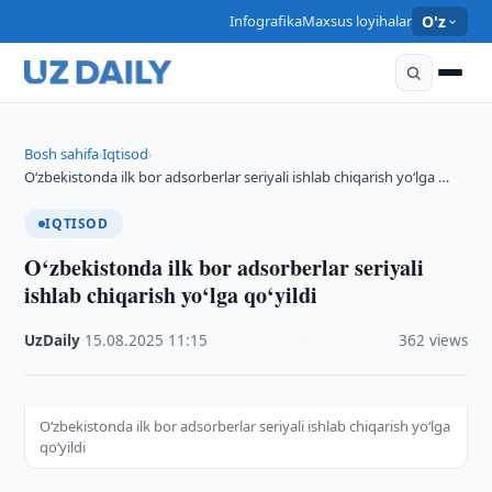
Infografika
Maxsus loyihalar
O'z
Bosh sahifa
Iqtisod
›
›
O‘zbekistonda ilk bor adsorberlar seriyali ishlab chiqarish yo‘lga …
IQTISOD
O‘zbekistonda ilk bor adsorberlar seriyali
ishlab chiqarish yo‘lga qo‘yildi
UzDaily
·
15.08.2025
·
11:15
·
362 views
O‘zbekistonda ilk bor adsorberlar seriyali ishlab chiqarish yo‘lga
qo‘yildi