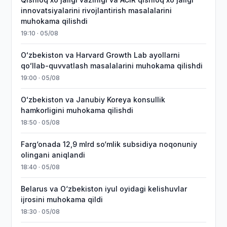
innovatsiyalarini rivojlantirish masalalarini
muhokama qilishdi
19:10 · 05/08
Oʻzbekiston va Harvard Growth Lab ayollarni
qoʻllab-quvvatlash masalalarini muhokama qilishdi
19:00 · 05/08
Oʻzbekiston va Janubiy Koreya konsullik
hamkorligini muhokama qilishdi
18:50 · 05/08
Farg‘onada 12,9 mlrd so‘mlik subsidiya noqonuniy
olingani aniqlandi
18:40 · 05/08
Belarus va O‘zbekiston iyul oyidagi kelishuvlar
ijrosini muhokama qildi
18:30 · 05/08