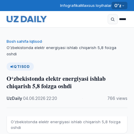
Infografika
Maxsus loyihalar
O'z
Bosh sahifa
Iqtisod
›
›
O‘zbekistonda elektr energiyasi ishlab chiqarish 5,8 foizga
oshdi
IQTISOD
O‘zbekistonda elektr energiyasi ishlab
chiqarish 5,8 foizga oshdi
UzDaily
·
04.06.2026
·
22:20
·
766 views
O‘zbekistonda elektr energiyasi ishlab chiqarish 5,8 foizga
oshdi