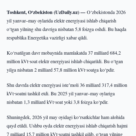
Toshkent, O‘zbekiston (UzDaily.uz) —
O‘zbekistonda 2026
yil yanvar–may oylarida elektr energiyasi ishlab chiqarish
o‘tgan yilning shu davriga nisbatan 5,8 foizga oshdi. Bu haqda
respublika Energetika vazirligi xabar qildi.
Ko‘rsatilgan davr mobaynida mamlakatda 37 milliard 684,2
million kVt⋅soat elektr energiyasi ishlab chiqarildi. Bu o‘tgan
yilga nisbatan 2 milliard 57,8 million kVt⋅soatga ko‘pdir.
Shu davrda elektr energiyasi isteʼmoli 36 milliard 317,4 million
kVt⋅soatni tashkil etdi. Bu 2025 yil yanvar–may oylariga
nisbatan 1,3 milliard kVt⋅soat yoki 3,8 foizga ko‘pdir.
Shuningdek, 2026 yil may oyidagi ko‘rsatkichlar ham alohida
qayd etildi. Ushbu oyda elektr energiyasi ishlab chiqarish hajmi
7 milliard 15,7 million kVt⋅soatni tashkil qilib, o‘tgan yilning