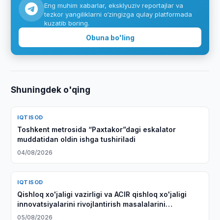
Eng muhim xabarlar, eksklyuziv reportajlar va
tezkor yangiliklarni o‘zingizga qulay platformada
kuzatib boring.
Obuna bo'ling
Shuningdek o'qing
IQTISOD
Toshkent metrosida “Paxtakor”dagi eskalator
muddatidan oldin ishga tushiriladi
04/08/2026
IQTISOD
Qishloq xo'jaligi vazirligi va ACIR qishloq xo'jaligi
innovatsiyalarini rivojlantirish masalalarini
muhokama qilishdi
05/08/2026