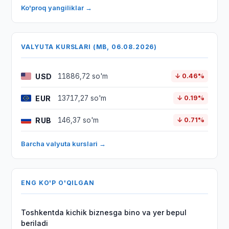
Ko'proq yangiliklar →
VALYUTA KURSLARI (MB, 06.08.2026)
USD
11886,72 so'm
↓ 0.46%
EUR
13717,27 so'm
↓ 0.19%
RUB
146,37 so'm
↓ 0.71%
Barcha valyuta kurslari →
ENG KO'P O'QILGAN
Toshkentda kichik biznesga bino va yer bepul
beriladi