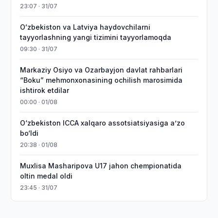
23:07 · 31/07
Oʻzbekiston va Latviya haydovchilarni
tayyorlashning yangi tizimini tayyorlamoqda
09:30 · 31/07
Markaziy Osiyo va Ozarbayjon davlat rahbarlari
“Boku” mehmonxonasining ochilish marosimida
ishtirok etdilar
00:00 · 01/08
O‘zbekiston ICCA xalqaro assotsiatsiyasiga aʼzo
bo‘ldi
20:38 · 01/08
Muxlisa Masharipova U17 jahon chempionatida
oltin medal oldi
23:45 · 31/07