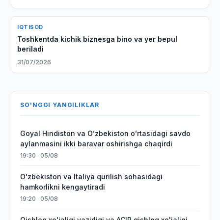
IQTISOD
Toshkentda kichik biznesga bino va yer bepul
beriladi
31/07/2026
SO'NGGI YANGILIKLAR
Goyal Hindiston va Oʻzbekiston oʻrtasidagi savdo
aylanmasini ikki baravar oshirishga chaqirdi
19:30 · 05/08
O'zbekiston va Italiya qurilish sohasidagi
hamkorlikni kengaytiradi
19:20 · 05/08
Qishloq xo'jaligi vazirligi va ACIR qishloq xo'jaligi